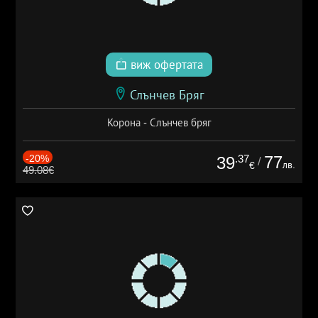
виж офертата
Слънчев Бряг
Корона - Слънчев бряг
-20%
.37
77
39
/
лв.
€
49.08€