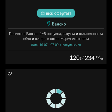
виж офертата
Банско
Почивка в Банско: 4=5 нощувки, закуска и възможност за
обяд и вечеря в хотел Мария Антоанета
Дата: 16.07 - 07.09 + полупансион
120
.70
234
/
€
лв.