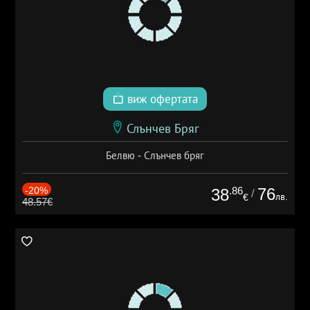
виж офертата
Слънчев Бряг
Белвю - Слънчев бряг
-20%
.86
76
38
/
лв.
€
48.57€