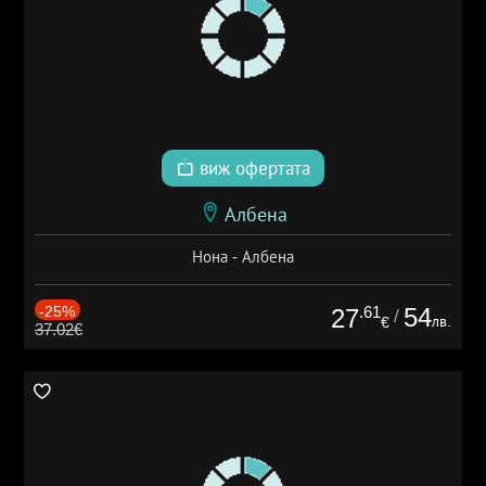
виж офертата
Албена
Нона - Албена
-25%
.61
54
27
/
лв.
€
37.02€