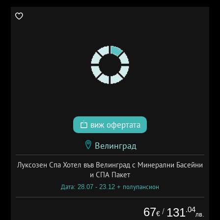
виж офертата
Велинград
Луксозен Спа Хотел във Велинград с Минерални Басейни
и СПА Пакет
Дата: 28.07 - 23.12 + полупансион
67
.04
131
/
€
лв.