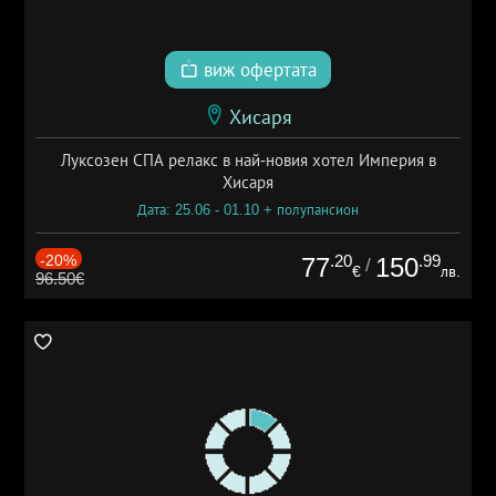
виж офертата
Хисаря
Луксозен СПА релакс в най-новия хотел Империя в
Хисаря
Дата: 25.06 - 01.10 + полупансион
-20%
.20
.99
77
150
/
€
лв.
96.50€