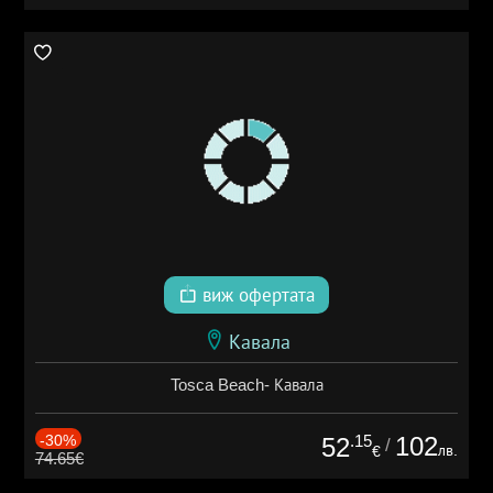
виж офертата
Кавала
Tosca Beach- Кавала
-30%
.15
102
52
/
лв.
€
74.65€