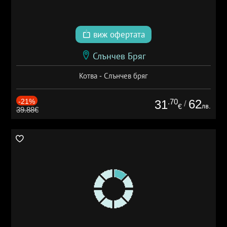
виж офертата
Слънчев Бряг
Котва - Слънчев бряг
-21%
.70
62
31
/
лв.
€
39.88€