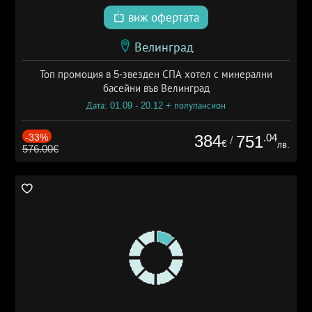
виж офертата
Велинград
Топ промоция в 5-звезден СПА хотел с минерални
басейни във Велинград
Дата: 01.09 - 20.12 + полупансион
-33%
384
.04
751
/
€
лв.
576.00€