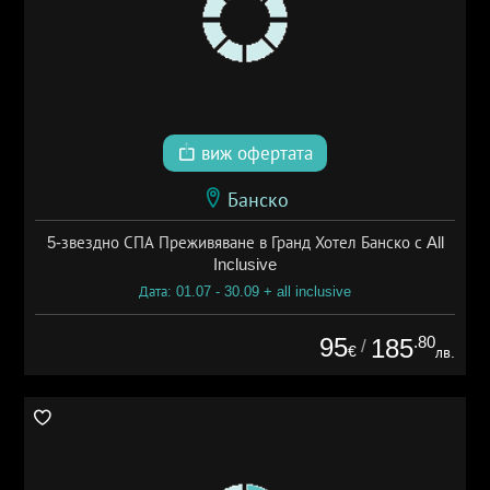
виж офертата
Банско
5-звездно СПА Преживяване в Гранд Хотел Банско с All
Inclusive
Дата: 01.07 - 30.09 + all inclusive
95
.80
185
/
€
лв.