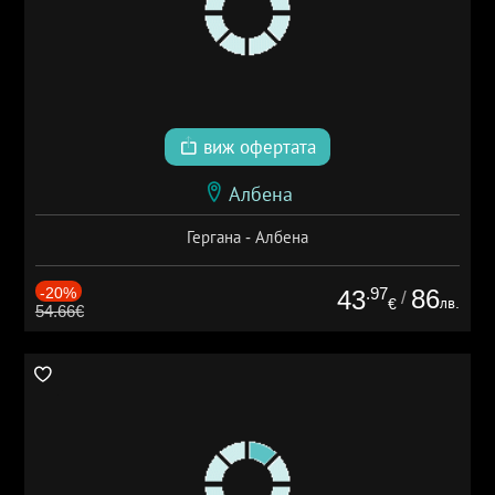
виж офертата
Албена
Гергана - Албена
-20%
.97
86
43
/
лв.
€
54.66€