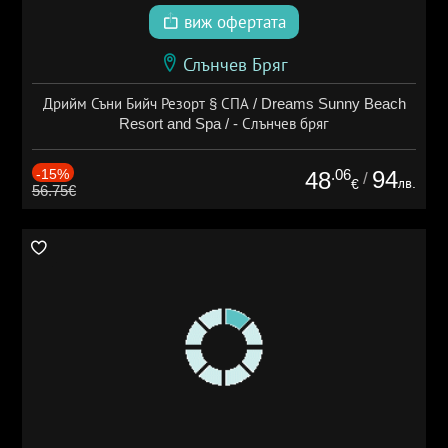
виж офертата
Слънчев Бряг
Дрийм Съни Бийч Резорт § СПА / Dreams Sunny Beach
Resort and Spa / - Слънчев бряг
-15%
.06
94
48
/
лв.
€
56.75€