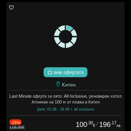
виж офертата
Китен
Last Minute оферта за лято: All Inclusive, реновиран хотел
Атлиман на 100 м от плажа в Китен
Дата: 01.06 - 29.09 + all inclusive
-15%
.30
.17
100
196
/
€
лв.
118.00€