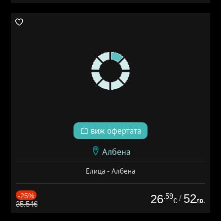
виж офертата
Албена
Елица - Албена
-25%
.59
52
26
/
лв.
€
35.54€