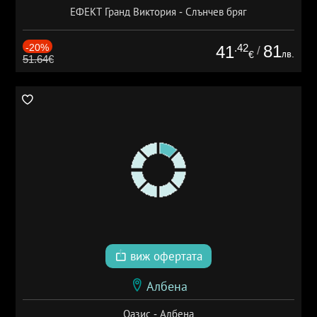
ЕФЕКТ Гранд Виктория - Слънчев бряг
-20%
.42
81
41
/
лв.
€
51.64€
виж офертата
Албена
Оазис - Албена