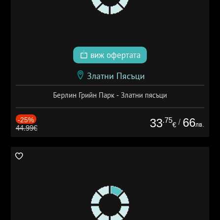
виж офертата
Златни Пясъци
Берлин Грийн Парк - Златни пясъци
-25%
.75
66
33
/
лв.
€
44.99€