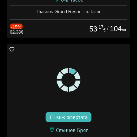
Thassos Grand Resort - о. Тасос
-15%
.17
104
53
/
лв.
€
62.38€
виж офертата
Слънчев Бряг