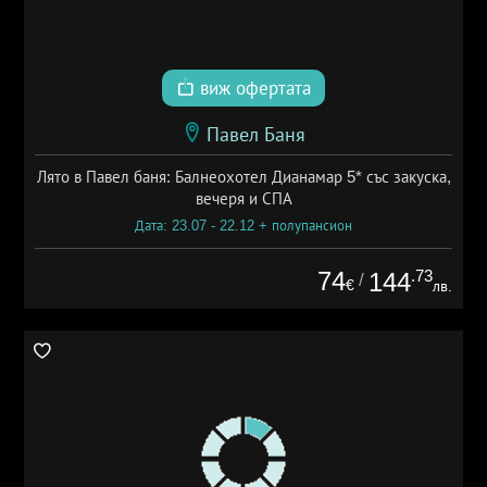
виж офертата
Павел Баня
Лято в Павел баня: Балнеохотел Дианамар 5* със закуска,
вечеря и СПА
Дата: 23.07 - 22.12 + полупансион
74
.73
144
/
€
лв.