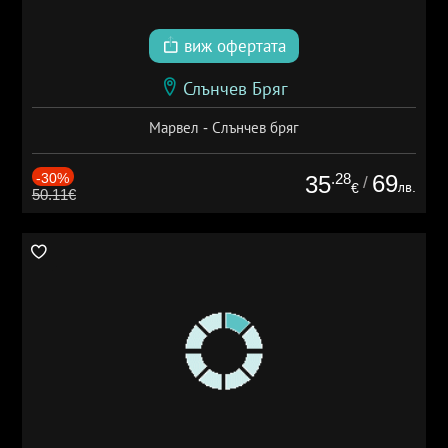
виж офертата
Слънчев Бряг
Марвел - Слънчев бряг
-30%
.28
69
35
/
лв.
€
50.11€