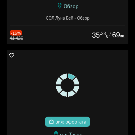
Обзор
СОЛ Луна Бей - Обзор
-15%
.28
69
35
/
лв.
€
41.42€
виж офертата
о-в Тасос