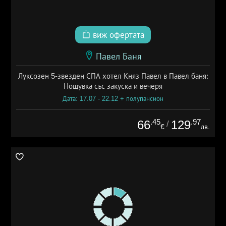
виж офертата
Павел Баня
Луксозен 5-звезден СПА хотел Княз Павел в Павел баня:
Нощувка със закуска и вечеря
Дата: 17.07 - 22.12 + полупансион
.45
.97
66
129
/
€
лв.