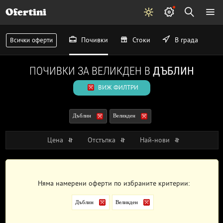
Ofertini
Почивки
Стоки
В града
Всички оферти
ПОЧИВКИ ЗА ВЕЛИКДЕН В
ДЪБЛИН
ВИЖ ФИЛТРИ
Дъблин
Великден
Цена
Отстъпка
Най-нови
Няма намерени оферти по избраните критерии:
Дъблин
Великден