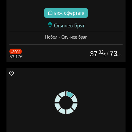
виж офертата
Слънчев Бряг
Нобел - Слънчев бряг
-30%
.32
73
37
/
лв.
€
53.17€