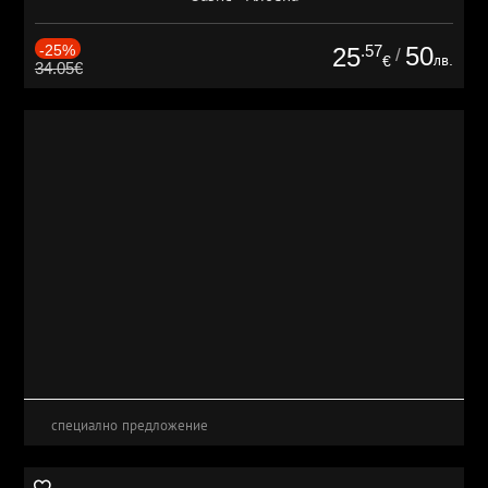
-25%
.57
50
25
/
лв.
€
34.05€
специално предложение