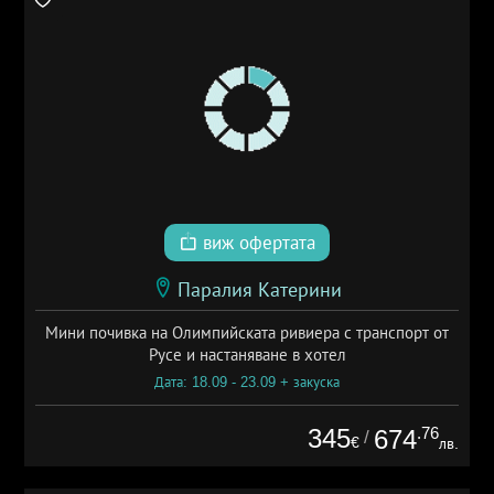
виж офертата
Паралия Катерини
Мини почивка на Олимпийската ривиера с транспорт от
Русе и настаняване в хотел
Дата: 18.09 - 23.09 + закуска
345
.76
674
/
€
лв.