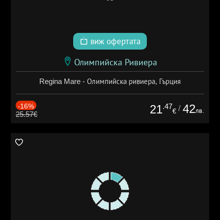
виж офертата
Олимпийска Ривиера
Regina Mare - Олимпийска ривиера, Гърция
-16%
.47
42
21
/
лв.
€
25.57€