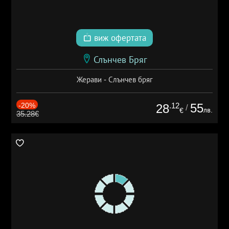
виж офертата
Слънчев Бряг
Жерави - Слънчев бряг
-20%
.12
55
28
/
лв.
€
35.28€