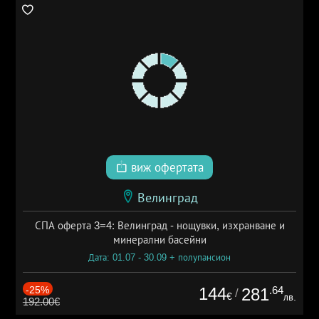
виж офертата
Велинград
СПА оферта 3=4: Велинград - нощувки, изхранване и
минерални басейни
Дата: 01.07 - 30.09 + полупансион
-25%
144
.64
281
/
€
лв.
192.00€