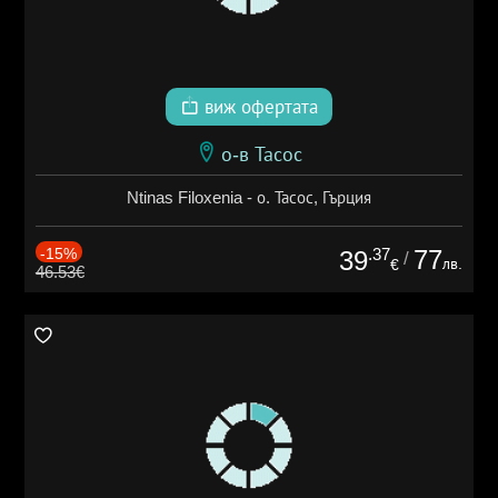
виж офертата
о-в Тасос
Ntinas Filoxenia - о. Тасос, Гърция
-15%
.37
77
39
/
лв.
€
46.53€