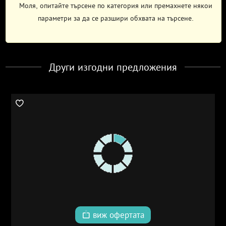
Моля, опитайте търсене по категория или премахнете някои
параметри за да се разшири обхвата на търсене.
Други изгодни предложения
виж офертата