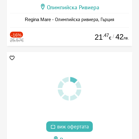
Олимпийска Ривиера
Regina Mare - Олимпийска ривиера, Гърция
-16%
.47
42
21
/
лв.
€
25.57€
виж офертата