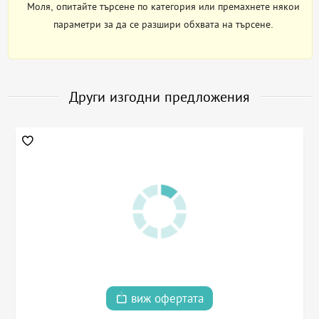
Моля, опитайте търсене по категория или премахнете някои
параметри за да се разшири обхвата на търсене.
Други изгодни предложения
виж офертата