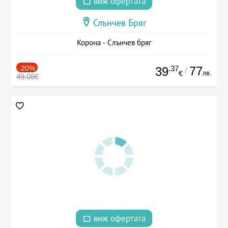
виж офертата
Слънчев Бряг
Корона - Слънчев бряг
-20%
.37
77
39
/
лв.
€
49.08€
виж офертата