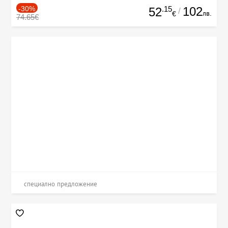
-30%
.15
102
52
/
лв.
€
74.65€
специално предложение