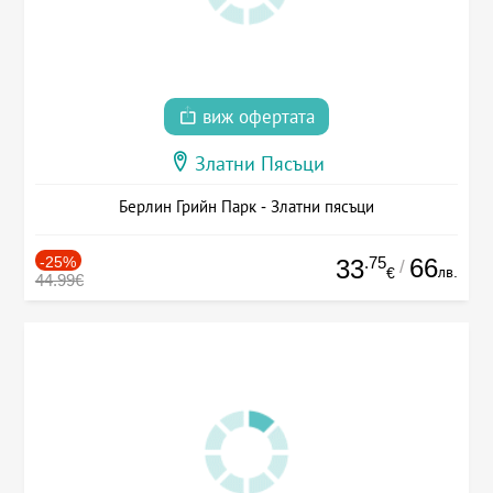
виж офертата
Златни Пясъци
Берлин Грийн Парк - Златни пясъци
-25%
.75
66
33
/
лв.
€
44.99€