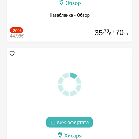
Обзор
Казабланка - Обзор
-20%
.79
70
35
/
лв.
€
44.99€
виж офертата
Хисаря