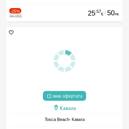
-25%
.57
50
25
/
лв.
€
34.05€
виж офертата
Кавала
Tosca Beach- Кавала