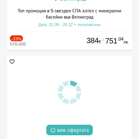
Топ промоция в 5-звезден СПА хотел с минерални
басейни във Велинград
Дата: 01.09 - 20.12 + полупансион
-33%
384
.04
751
/
€
лв.
576.00€
виж офертата