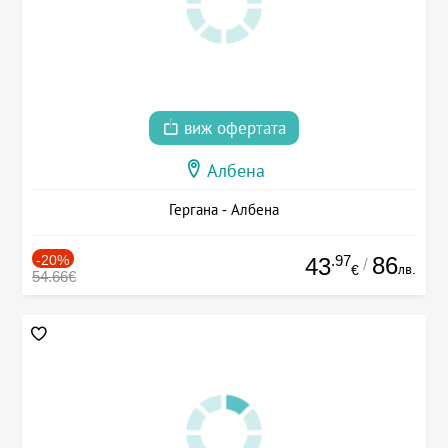
виж офертата
Албена
Гергана - Албена
-20%
.97
86
43
/
лв.
€
54.66€