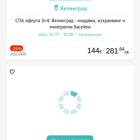
Велинград
СПА оферта 3=4: Велинград - нощувки, изхранване и
минерални басейни
Дата: 01.07 - 30.09 + полупансион
-25%
144
.64
281
/
€
лв.
192.00€