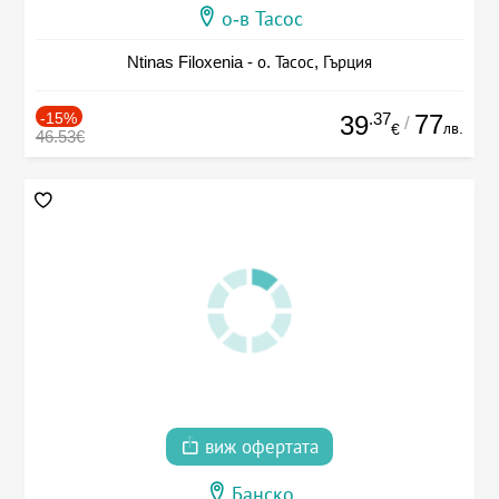
о-в Тасос
Ntinas Filoxenia - о. Тасос, Гърция
-15%
.37
77
39
/
лв.
€
46.53€
виж офертата
Банско