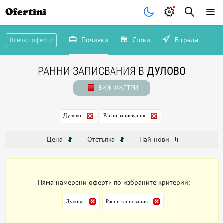
Ofertini
Почивки
Стоки
В града
Всички оферти
РАННИ ЗАПИСВАНИЯ В
ДУЛОВО
ВИЖ ФИЛТРИ
Дулово
Ранни записвания
Цена
Отстъпка
Най-нови
Няма намерени оферти по избраните критерии:
Дулово
Ранни записвания