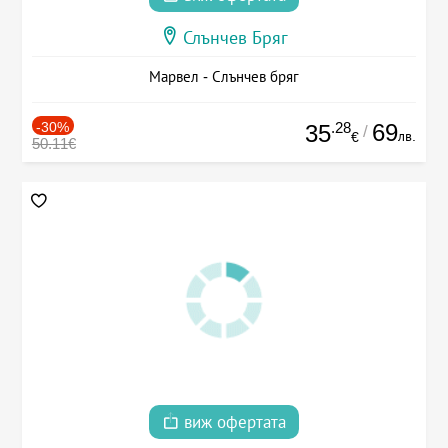
Слънчев Бряг
Марвел - Слънчев бряг
-30%
.28
69
35
/
лв.
€
50.11€
виж офертата