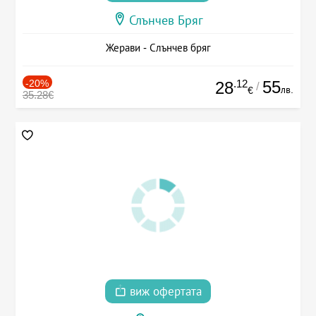
Слънчев Бряг
Жерави - Слънчев бряг
-20%
.12
55
28
/
лв.
€
35.28€
виж офертата