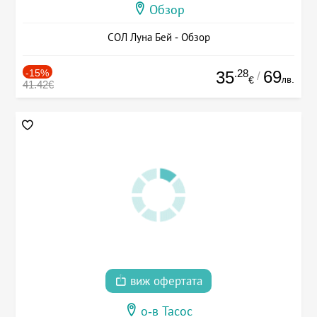
Обзор
СОЛ Луна Бей - Обзор
-15%
.28
69
35
/
лв.
€
41.42€
виж офертата
о-в Тасос