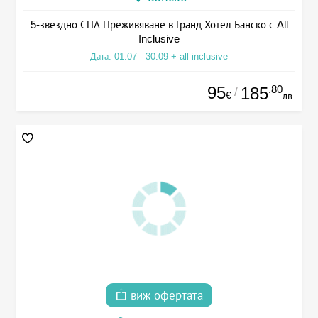
5-звездно СПА Преживяване в Гранд Хотел Банско с All
Inclusive
Дата: 01.07 - 30.09 + all inclusive
95
.80
185
/
€
лв.
виж офертата