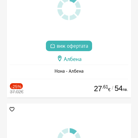
виж офертата
Албена
Нона - Албена
-25%
.61
54
27
/
лв.
€
37.02€