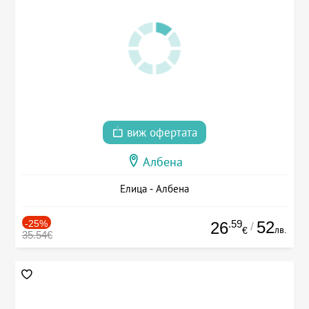
виж офертата
Албена
Елица - Албена
-25%
.59
52
26
/
лв.
€
35.54€