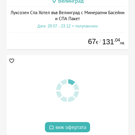
Велинград
Луксозен Спа Хотел във Велинград с Минерални Басейни
и СПА Пакет
Дата: 28.07 - 23.12 + полупансион
67
.04
131
/
€
лв.
виж офертата