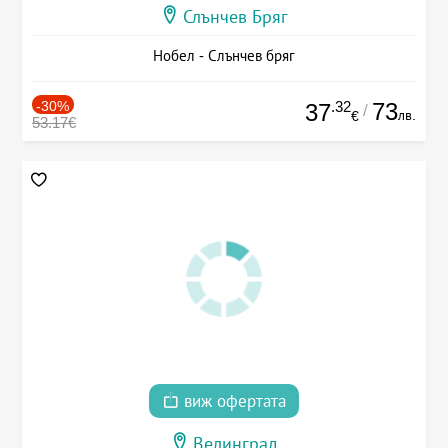
Слънчев Бряг
Нобел - Слънчев бряг
-30%
.32
73
37
/
лв.
€
53.17€
виж офертата
Велинград