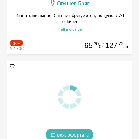
Слънчев Бряг
Ранни записвания: Слънчев бряг, хотел, нощувка с All
Inclusive
+ all inclusive
-30%
.30
.72
65
127
/
€
лв.
92.70€
виж офертата