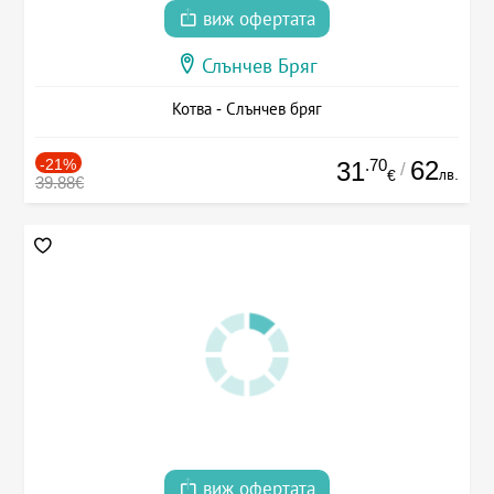
виж офертата
Слънчев Бряг
Котва - Слънчев бряг
-21%
.70
62
31
/
лв.
€
39.88€
виж офертата