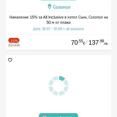
Созопол
Намаление 15% за All Inclusive в хотел Съни, Созопол на
50 м от плажа
Дата: 30.07 - 30.09 + all inclusive
-15%
.55
.98
70
137
/
€
лв.
83.00€