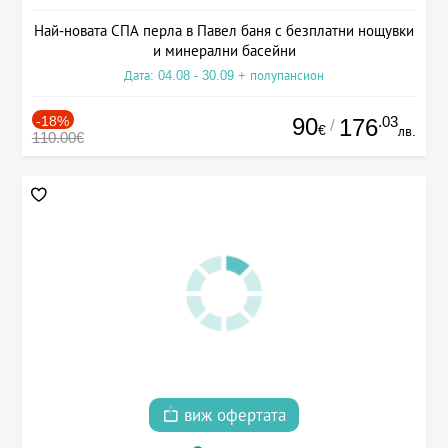
Най-новата СПА перла в Павел баня с безплатни нощувки
и минерални басейни
Дата: 04.08 - 30.09 + полупансион
-18%
90
.03
176
/
€
лв.
110.00€
виж офертата