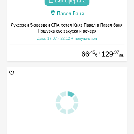
виж офертата
Павел Баня
Луксозен 5-звезден СПА хотел Княз Павел в Павел баня:
Нощувка със закуска и вечеря
Дата: 17.07 - 22.12 + полупансион
.45
.97
66
129
/
€
лв.