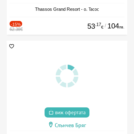
Thassos Grand Resort - о. Тасос
-15%
.17
104
53
/
лв.
€
62.38€
виж офертата
Слънчев Бряг