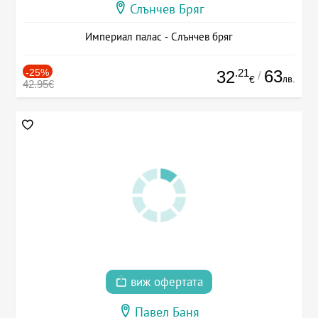
Слънчев Бряг
Империал палас - Слънчев бряг
-25%
.21
63
32
/
лв.
€
42.95€
виж офертата
Павел Баня