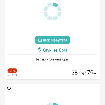
виж офертата
Слънчев Бряг
Белвю - Слънчев бряг
-20%
.86
76
38
/
лв.
€
48.57€