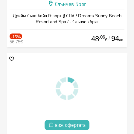
Слънчев Бряг
Дрийм Съни Бийч Резорт § СПА / Dreams Sunny Beach
Resort and Spa / - Слънчев бряг
-15%
.06
94
48
/
лв.
€
56.75€
виж офертата