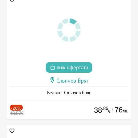
виж офертата
Слънчев Бряг
Белвю - Слънчев бряг
-20%
.86
76
38
/
лв.
€
48.57€