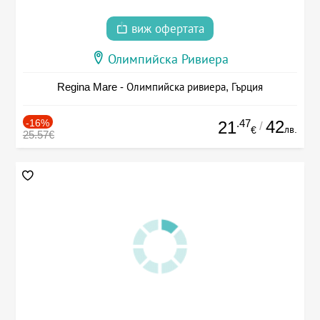
виж офертата
Олимпийска Ривиера
Regina Mare - Олимпийска ривиера, Гърция
-16%
.47
42
21
/
лв.
€
25.57€