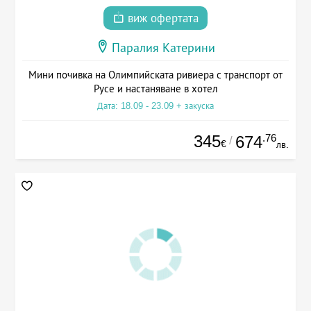
виж офертата
Паралия Катерини
Мини почивка на Олимпийската ривиера с транспорт от
Русе и настаняване в хотел
Дата: 18.09 - 23.09 + закуска
345
.76
674
/
€
лв.