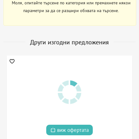
Моля, опитайте търсене по категория или премахнете някои
параметри за да се разшири обхвата на търсене.
Други изгодни предложения
виж офертата