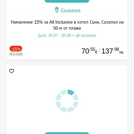
Созопол
Намаление 15% за All Inclusive в хотел Съни, Созопол на
50 м от плажа
Дата: 30.07 - 30.09 + all inclusive
-15%
.55
.98
70
137
/
€
лв.
83.00€