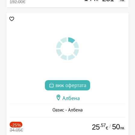
192.00€
виж офертата
Албена
Оазис - Албена
-25%
.57
50
25
/
лв.
€
34.05€