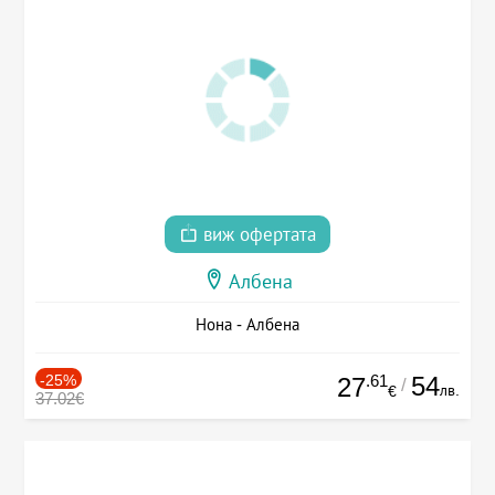
виж офертата
Албена
Нона - Албена
-25%
.61
54
27
/
лв.
€
37.02€