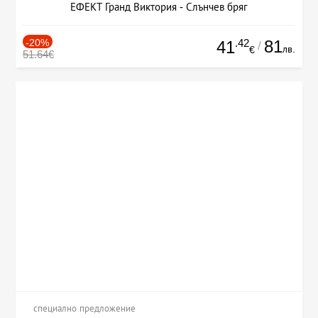
ЕФЕКТ Гранд Виктория - Слънчев бряг
-20%
.42
81
41
/
лв.
€
51.64€
специално предложение