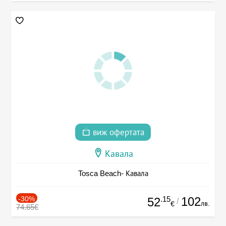
виж офертата
Кавала
Tosca Beach- Кавала
-30%
.15
102
52
/
лв.
€
74.65€