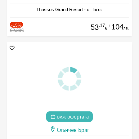
Thassos Grand Resort - о. Тасос
-15%
.17
104
53
/
лв.
€
62.38€
виж офертата
Слънчев Бряг