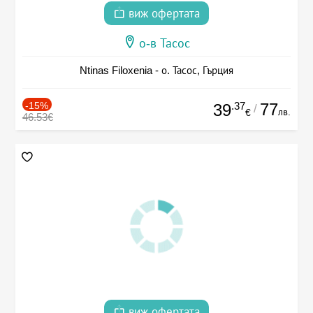
виж офертата
о-в Тасос
Ntinas Filoxenia - о. Тасос, Гърция
-15%
.37
77
39
/
лв.
€
46.53€
виж офертата