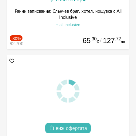
Ранни записвания: Слънчев бряг, хотел, нощувка с All
Inclusive
+ all inclusive
-30%
.30
.72
65
127
/
€
лв.
92.70€
виж офертата