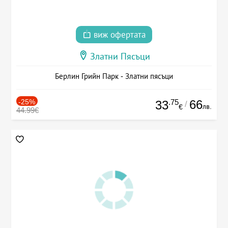
виж офертата
Златни Пясъци
Берлин Грийн Парк - Златни пясъци
-25%
.75
66
33
/
лв.
€
44.99€