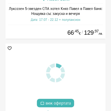
Луксозен 5-звезден СПА хотел Княз Павел в Павел баня:
Нощувка със закуска и вечеря
Дата: 17.07 - 22.12 + полупансион
.45
.97
66
129
/
€
лв.
виж офертата