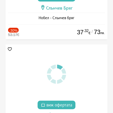
Слънчев Бряг
Нобел - Слънчев бряг
-30%
.32
73
37
/
лв.
€
53.17€
виж офертата