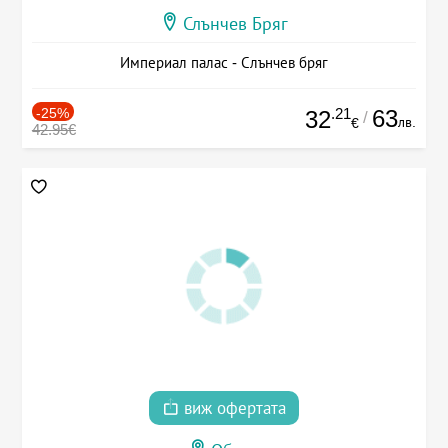
Слънчев Бряг
Империал палас - Слънчев бряг
-25%
.21
63
32
/
лв.
€
42.95€
виж офертата