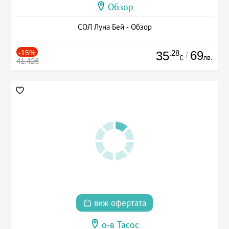
Обзор
СОЛ Луна Бей - Обзор
-15%
.28
69
35
/
лв.
€
41.42€
виж офертата
о-в Тасос