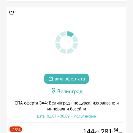
виж офертата
Велинград
СПА оферта 3=4: Велинград - нощувки, изхранване и
минерални басейни
Дата: 01.07 - 30.09 + полупансион
-25%
144
.64
281
/
€
лв.