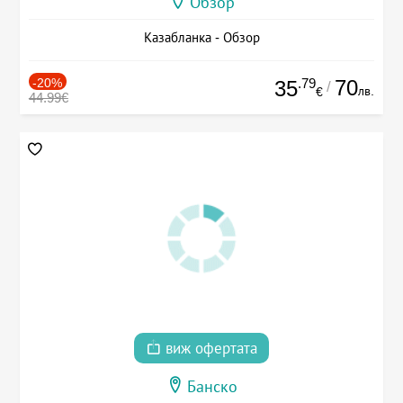
Обзор
Казабланка - Обзор
-20%
.79
70
35
/
лв.
€
44.99€
виж офертата
Банско