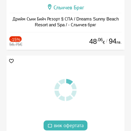
Слънчев Бряг
Дрийм Съни Бийч Резорт § СПА / Dreams Sunny Beach
Resort and Spa / - Слънчев бряг
-15%
.06
94
48
/
лв.
€
56.75€
виж офертата