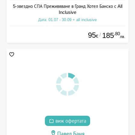
5-звездно СПА Преживяване в Гранд Хотел Банско с All
Inclusive
Дата: 01.07 - 30.09 + all inclusive
95
.80
185
/
€
лв.
виж офертата
Павел Баня