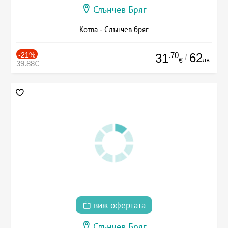
Слънчев Бряг
Котва - Слънчев бряг
-21%
.70
62
31
/
лв.
€
39.88€
виж офертата
Слънчев Бряг