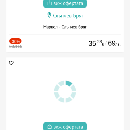
виж офертата
Слънчев Бряг
Марвел - Слънчев бряг
-30%
.28
69
35
/
лв.
€
50.11€
виж офертата