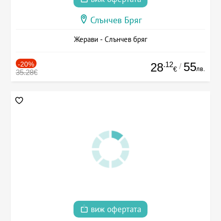
Слънчев Бряг
Жерави - Слънчев бряг
-20%
.12
55
28
/
лв.
€
35.28€
виж офертата