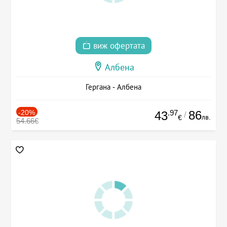
виж офертата
Албена
Гергана - Албена
-20%
.97
86
43
/
лв.
€
54.66€