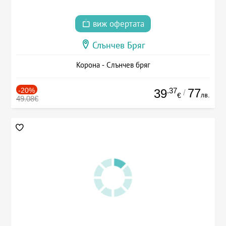
виж офертата
Слънчев Бряг
Корона - Слънчев бряг
-20%
.37
77
39
/
лв.
€
49.08€