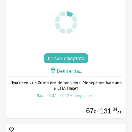
виж офертата
Велинград
Луксозен Спа Хотел във Велинград с Минерални Басейни
и СПА Пакет
Дата: 28.07 - 23.12 + полупансион
67
.04
131
/
€
лв.