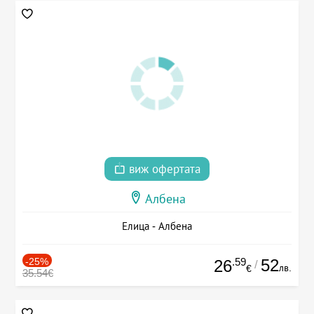
виж офертата
Албена
Елица - Албена
-25%
.59
52
26
/
лв.
€
35.54€