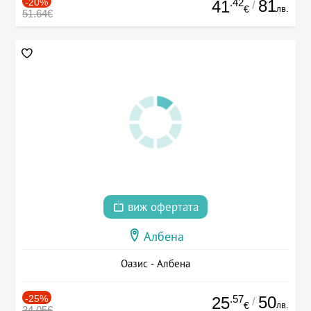
-20%
.42
81
41
/
лв.
€
51.64€
виж офертата
Албена
Оазис - Албена
-25%
.57
50
25
/
лв.
€
34.05€