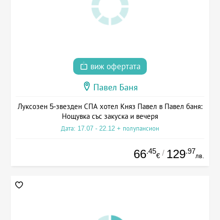
виж офертата
Павел Баня
Луксозен 5-звезден СПА хотел Княз Павел в Павел баня:
Нощувка със закуска и вечеря
Дата: 17.07 - 22.12 + полупансион
.45
.97
66
129
/
€
лв.