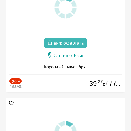
виж офертата
Слънчев Бряг
Корона - Слънчев бряг
-20%
.37
77
39
/
лв.
€
49.08€