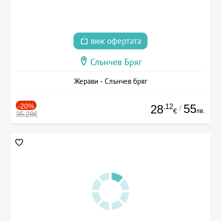
виж офертата
Слънчев Бряг
Жерави - Слънчев бряг
-20%
.12
55
28
/
лв.
€
35.28€