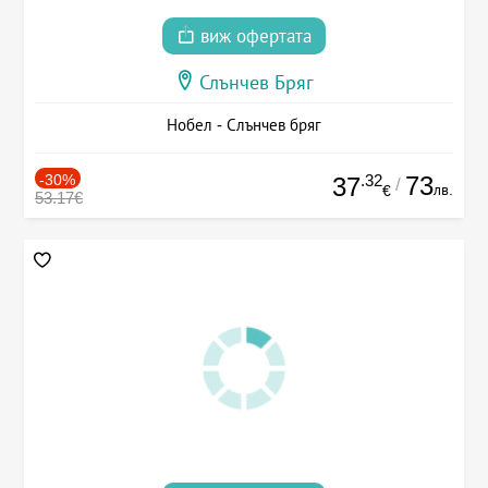
виж офертата
Слънчев Бряг
Нобел - Слънчев бряг
-30%
.32
73
37
/
лв.
€
53.17€