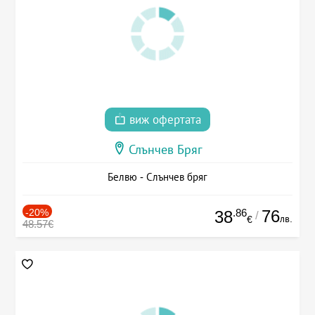
виж офертата
Слънчев Бряг
Белвю - Слънчев бряг
-20%
.86
76
38
/
лв.
€
48.57€