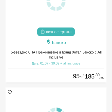
виж офертата
Банско
5-звездно СПА Преживяване в Гранд Хотел Банско с All
Inclusive
Дата: 01.07 - 30.09 + all inclusive
95
.80
185
/
€
лв.