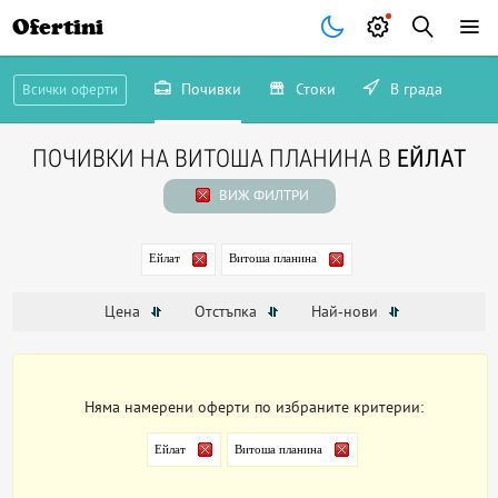
Ofertini
Почивки
Стоки
В града
Всички оферти
ПОЧИВКИ НА ВИТОША ПЛАНИНА В
ЕЙЛАТ
ВИЖ ФИЛТРИ
Ейлат
Витоша планина
Цена
Отстъпка
Най-нови
Няма намерени оферти по избраните критерии:
Ейлат
Витоша планина