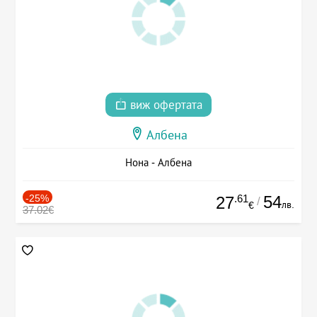
виж офертата
Албена
Нона - Албена
-25%
.61
54
27
/
лв.
€
37.02€