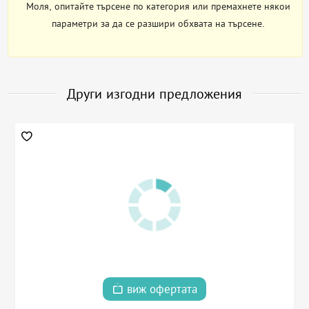
Моля, опитайте търсене по категория или премахнете някои
параметри за да се разшири обхвата на търсене.
Други изгодни предложения
виж офертата