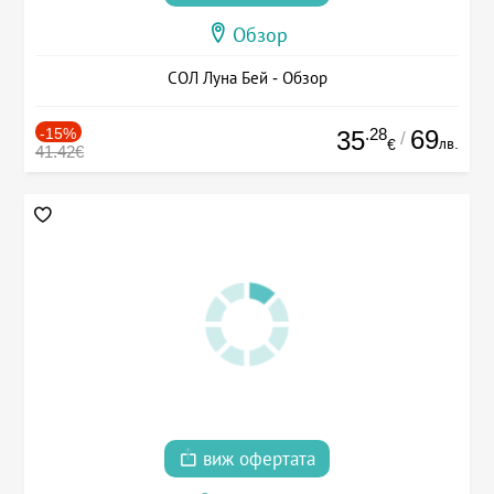
Обзор
СОЛ Луна Бей - Обзор
-15%
.28
69
35
/
лв.
€
41.42€
виж офертата