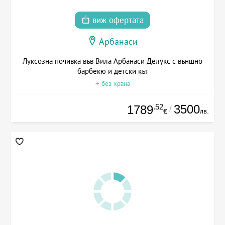
виж офертата
Арбанаси
Луксозна почивка във Вила Арбанаси Делукс с външно
барбекю и детски кът
+ без храна
.52
3500
1789
/
лв.
€