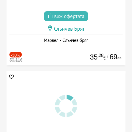
виж офертата
Слънчев Бряг
Марвел - Слънчев бряг
-30%
.28
69
35
/
лв.
€
50.11€