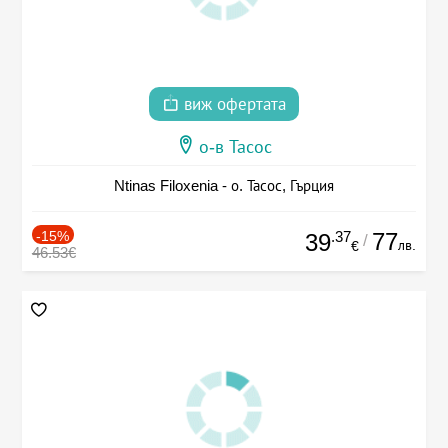
виж офертата
о-в Тасос
Ntinas Filoxenia - о. Тасос, Гърция
-15%
.37
77
39
/
лв.
€
46.53€