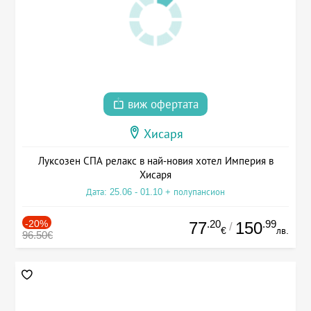
виж офертата
Хисаря
Луксозен СПА релакс в най-новия хотел Империя в
Хисаря
Дата: 25.06 - 01.10 + полупансион
-20%
.20
.99
77
150
/
€
лв.
96.50€