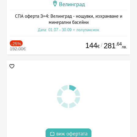
Велинград
СПА оферта 3=4: Велинград - нощувки, изхранване и
минерални басейни
Дата: 01.07 - 30.09 + полупансион
-25%
144
.64
281
/
€
лв.
192.00€
виж офертата