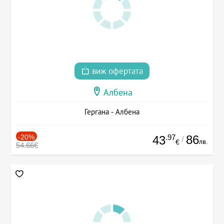
виж офертата
Албена
Гергана - Албена
-20%
.97
86
43
/
лв.
€
54.66€