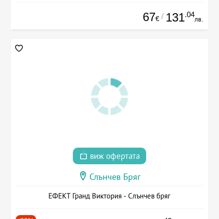
67
.04
131
/
€
лв.
виж офертата
Слънчев Бряг
ЕФЕКТ Гранд Виктория - Слънчев бряг