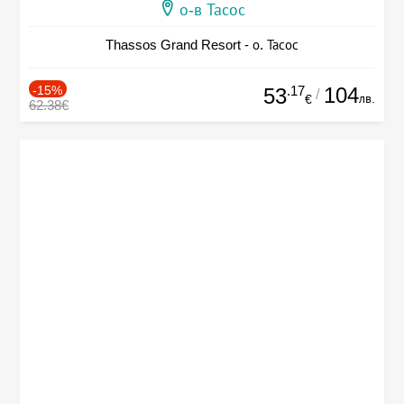
о-в Тасос
Thassos Grand Resort - о. Тасос
-15%
.17
104
53
/
лв.
€
62.38€