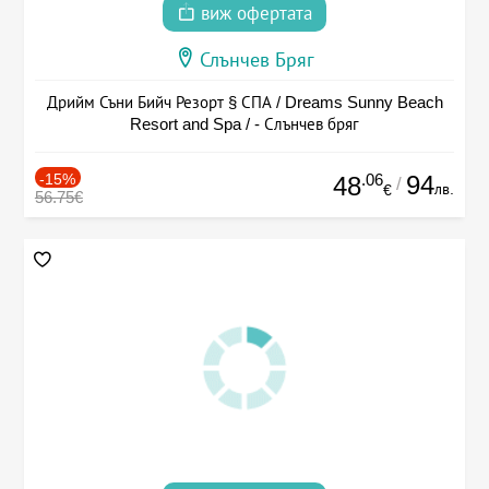
виж офертата
Слънчев Бряг
Дрийм Съни Бийч Резорт § СПА / Dreams Sunny Beach
Resort and Spa / - Слънчев бряг
-15%
.06
94
48
/
лв.
€
56.75€