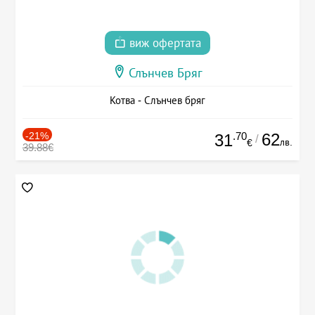
виж офертата
Слънчев Бряг
Котва - Слънчев бряг
-21%
.70
62
31
/
лв.
€
39.88€