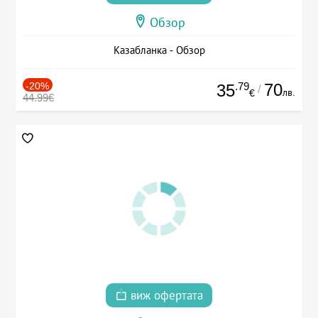
Обзор
Казабланка - Обзор
-20%
.79
70
35
/
лв.
€
44.99€
виж офертата