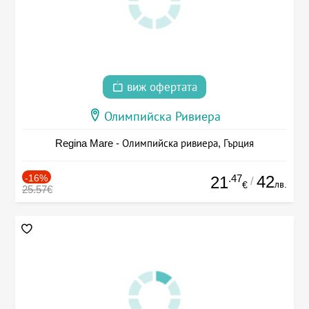
виж офертата
Олимпийска Ривиера
Regina Mare - Олимпийска ривиера, Гърция
-16%
.47
42
21
/
лв.
€
25.57€