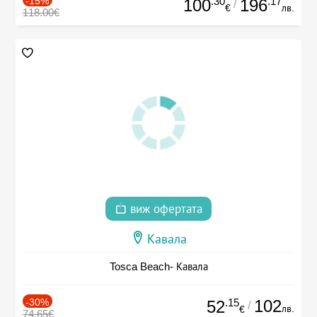
-15%
.30
.17
100
196
/
€
лв.
118.00€
виж офертата
Кавала
Tosca Beach- Кавала
-30%
.15
102
52
/
лв.
€
74.65€