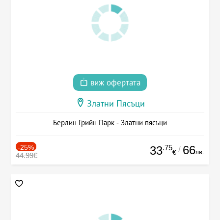
виж офертата
Златни Пясъци
Берлин Грийн Парк - Златни пясъци
-25%
.75
66
33
/
лв.
€
44.99€