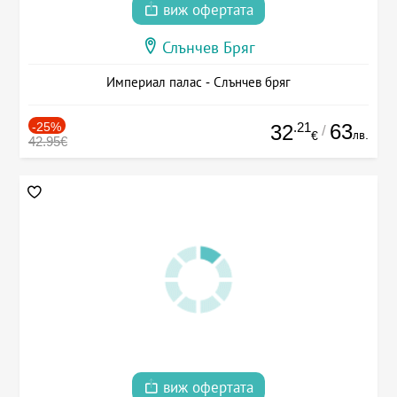
виж офертата
Слънчев Бряг
Империал палас - Слънчев бряг
-25%
.21
63
32
/
лв.
€
42.95€
виж офертата