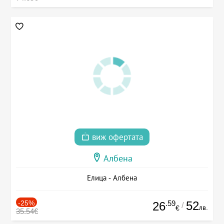
виж офертата
Албена
Елица - Албена
-25%
.59
52
26
/
лв.
€
35.54€