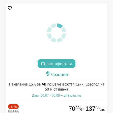
виж офертата
Созопол
Намаление 15% за All Inclusive в хотел Съни, Созопол на
50 м от плажа
Дата: 30.07 - 30.09 + all inclusive
-15%
.55
.98
70
137
/
€
лв.
83.00€