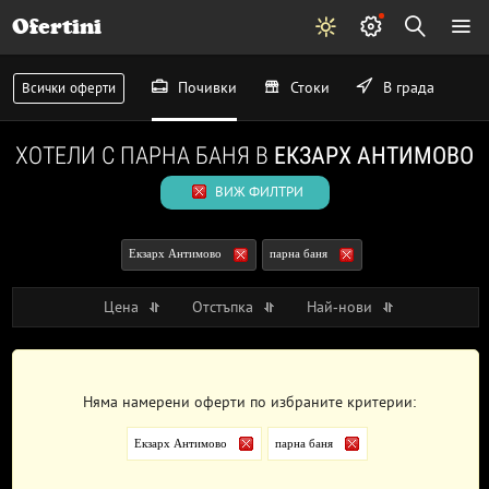
Ofertini
Почивки
Стоки
В града
Всички оферти
ХОТЕЛИ С ПАРНА БАНЯ В
ЕКЗАРХ АНТИМОВО
ВИЖ ФИЛТРИ
Екзарх Антимово
парна баня
Цена
Отстъпка
Най-нови
Няма намерени оферти по избраните критерии:
Екзарх Антимово
парна баня