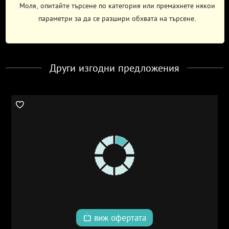
Моля, опитайте търсене по категория или премахнете някои
параметри за да се разшири обхвата на търсене.
Други изгодни предложения
виж офертата