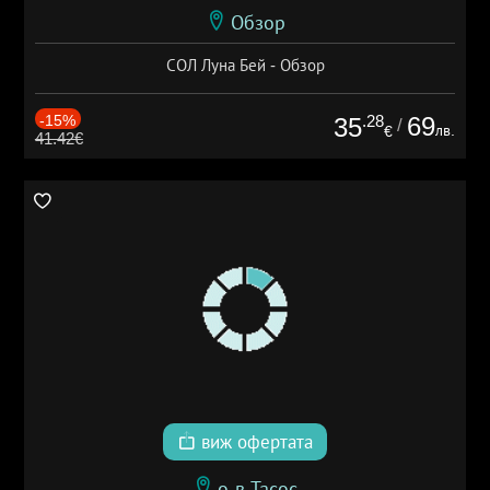
Обзор
СОЛ Луна Бей - Обзор
-15%
.28
69
35
/
лв.
€
41.42€
виж офертата
о-в Тасос