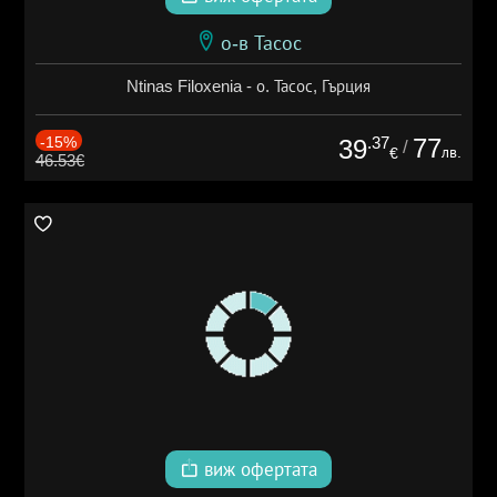
о-в Тасос
Ntinas Filoxenia - о. Тасос, Гърция
-15%
.37
77
39
/
лв.
€
46.53€
виж офертата