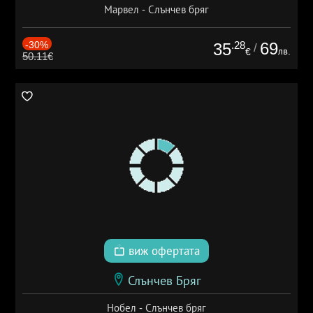
Марвел - Слънчев бряг
-30%
.28
69
35
/
лв.
€
50.11€
виж офертата
Слънчев Бряг
Нобел - Слънчев бряг