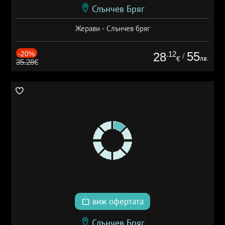
Слънчев Бряг
Жерави - Слънчев бряг
-20%
.12
55
28
/
лв.
€
35.28€
виж офертата
Слънчев Бряг