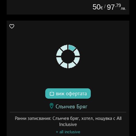
50
.79
97
/
€
лв.
виж офертата
Слънчев Бряг
Ранни записвания: Слънчев бряг, хотел, нощувка с All
Inclusive
+ all inclusive