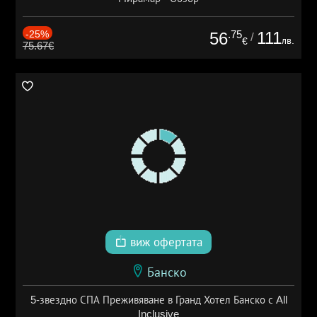
-25%
.75
111
56
/
лв.
€
75.67€
виж офертата
Банско
5-звездно СПА Преживяване в Гранд Хотел Банско с All
Inclusive