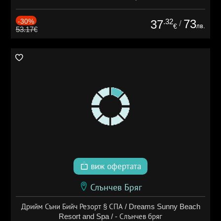
-30%
.32
73
37
/
лв.
€
53.17€
виж офертата
Слънчев Бряг
Дрийм Съни Бийч Резорт § СПА / Dreams Sunny Beach
Resort and Spa / - Слънчев бряг