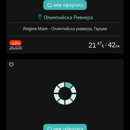
виж офертата
Олимпийска Ривиера
Regina Mare - Олимпийска ривиера, Гърция
-16%
.47
42
21
/
лв.
€
25.57€
виж офертата