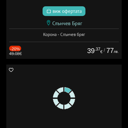
виж офертата
Слънчев Бряг
Корона - Слънчев бряг
-20%
.37
77
39
/
лв.
€
49.08€