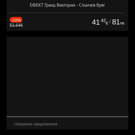
ЕФЕКТ Гранд Виктория - Слънчев бряг
-20%
.42
81
41
/
лв.
€
51.64€
специално предложение