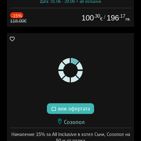
Дата: 01.06 - 29.09 + all inclusive
-15%
.30
.17
100
196
/
€
лв.
118.00€
виж офертата
Созопол
Намаление 15% за All Inclusive в хотел Съни, Созопол на
50 м от плажа