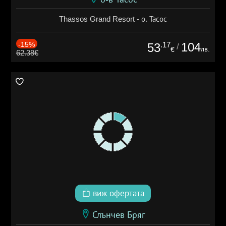
Thassos Grand Resort - о. Тасос
-15%
.17
104
53
/
лв.
€
62.38€
виж офертата
Слънчев Бряг