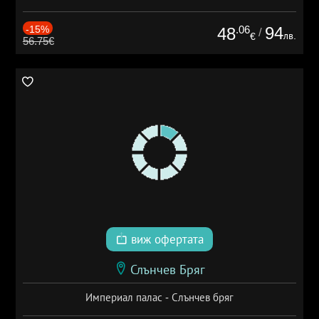
-15%
.06
94
48
/
лв.
€
56.75€
виж офертата
Слънчев Бряг
Империал палас - Слънчев бряг