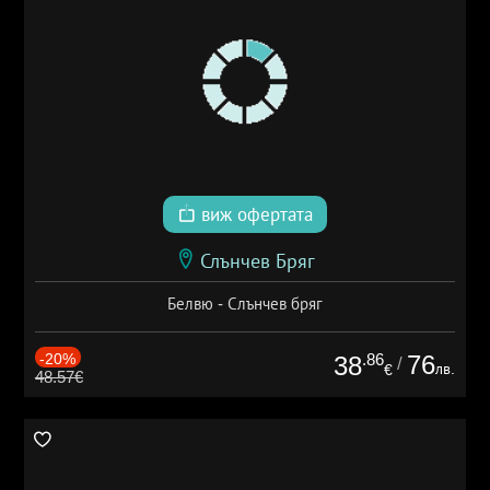
виж офертата
Слънчев Бряг
Белвю - Слънчев бряг
-20%
.86
76
38
/
лв.
€
48.57€