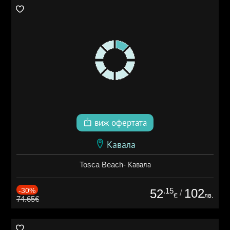
виж офертата
Кавала
Tosca Beach- Кавала
-30%
.15
102
52
/
лв.
€
74.65€