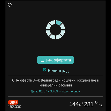
виж офертата
Велинград
СПА оферта 3=4: Велинград - нощувки, изхранване и
минерални басейни
Дата: 01.07 - 30.09 + полупансион
-25%
144
.64
281
/
€
лв.
192.00€