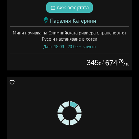
виж офертата
Паралия Катерини
Мини почивка на Олимпийската ривиера с транспорт от
Русе и настаняване в хотел
Дата: 18.09 - 23.09 + закуска
345
.76
674
/
€
лв.