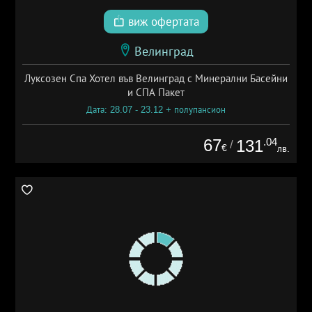
виж офертата
Велинград
Луксозен Спа Хотел във Велинград с Минерални Басейни
и СПА Пакет
Дата: 28.07 - 23.12 + полупансион
67
.04
131
/
€
лв.