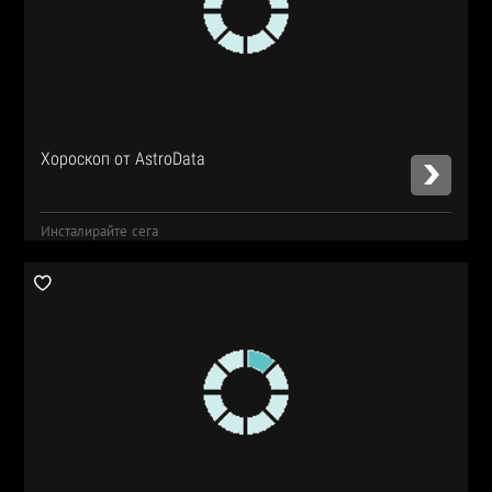
Хороскоп от AstroData
Инсталирайте сега