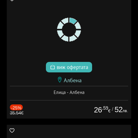
виж офертата
Албена
Елица - Албена
-25%
.59
52
26
/
лв.
€
35.54€