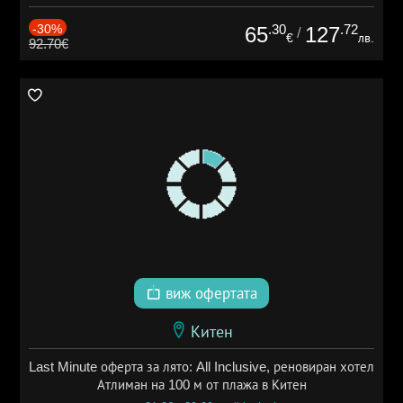
-30%
.30
.72
65
127
/
€
лв.
92.70€
виж офертата
Китен
Last Minute оферта за лято: All Inclusive, реновиран хотел
Атлиман на 100 м от плажа в Китен