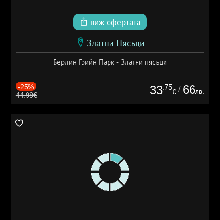
виж офертата
Златни Пясъци
Берлин Грийн Парк - Златни пясъци
-25%
.75
66
33
/
лв.
€
44.99€