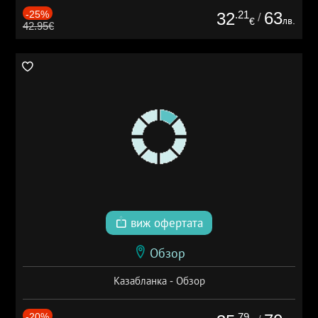
-25%
.21
63
32
/
лв.
€
42.95€
виж офертата
Обзор
Казабланка - Обзор
-20%
.79