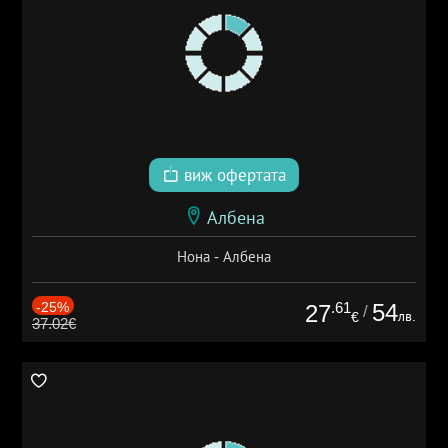
виж офертата
Албена
Нона - Албена
-25%
.61
54
27
/
лв.
€
37.02€