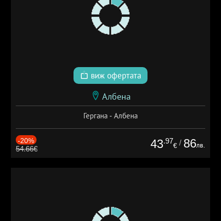
виж офертата
Албена
Гергана - Албена
-20%
.97
86
43
/
лв.
€
54.66€