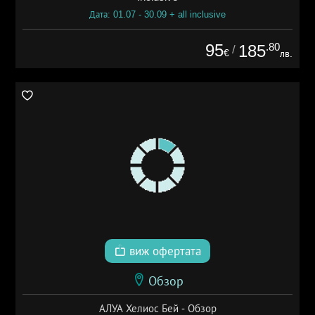
Дата: 01.07 - 30.09 + all inclusive
95
.80
185
/
€
лв.
виж офертата
Обзор
АЛУА Хелиос Бей - Обзор