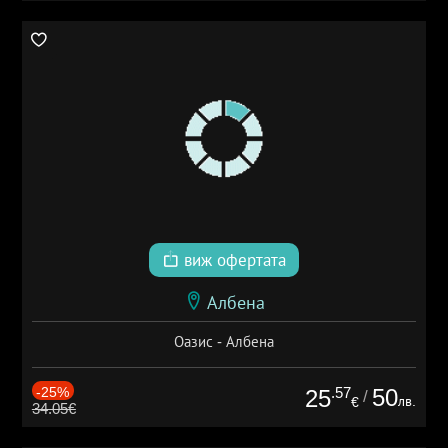
виж офертата
Албена
Оазис - Албена
-25%
.57
50
25
/
лв.
€
34.05€