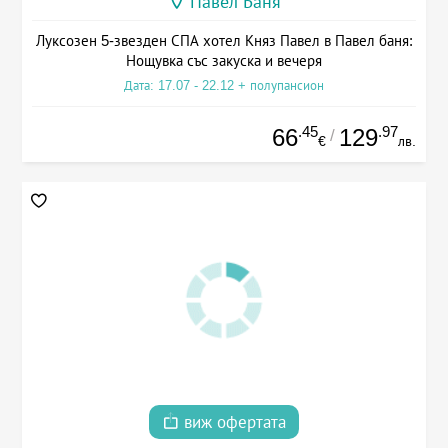
Павел Баня
Луксозен 5-звезден СПА хотел Княз Павел в Павел баня:
Нощувка със закуска и вечеря
Дата: 17.07 - 22.12 + полупансион
.45
.97
66
129
/
€
лв.
виж офертата