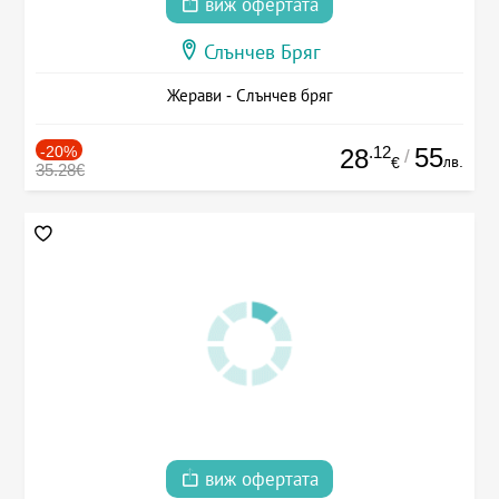
виж офертата
Слънчев Бряг
Жерави - Слънчев бряг
-20%
.12
55
28
/
лв.
€
35.28€
виж офертата