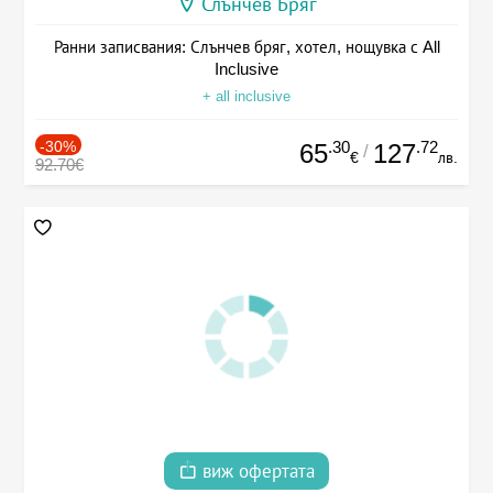
Слънчев Бряг
Ранни записвания: Слънчев бряг, хотел, нощувка с All
Inclusive
+ all inclusive
-30%
.30
.72
65
127
/
€
лв.
92.70€
виж офертата