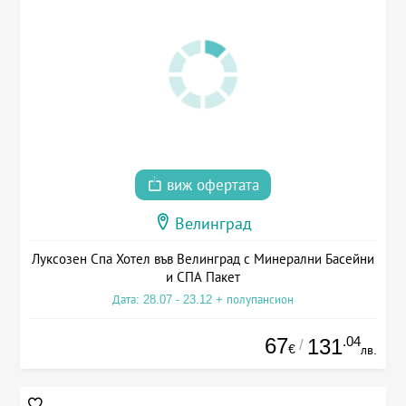
виж офертата
Велинград
Луксозен Спа Хотел във Велинград с Минерални Басейни
и СПА Пакет
Дата: 28.07 - 23.12 + полупансион
67
.04
131
/
€
лв.