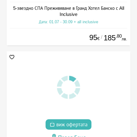
5-звездно СПА Преживяване в Гранд Хотел Банско с All
Inclusive
Дата: 01.07 - 30.09 + all inclusive
95
.80
185
/
€
лв.
виж офертата