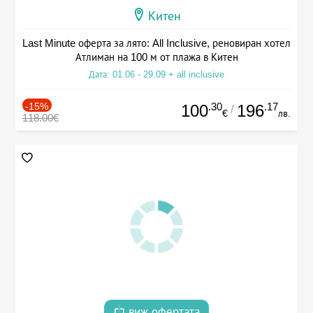
Китен
Last Minute оферта за лято: All Inclusive, реновиран хотел
Атлиман на 100 м от плажа в Китен
Дата: 01.06 - 29.09 + all inclusive
-15%
.30
.17
100
196
/
€
лв.
118.00€
виж офертата