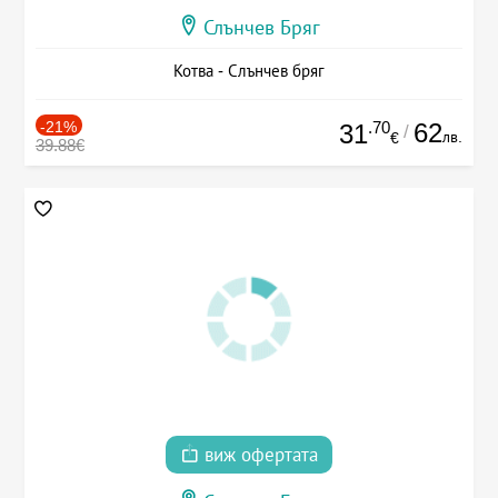
Слънчев Бряг
Котва - Слънчев бряг
-21%
.70
62
31
/
лв.
€
39.88€
виж офертата