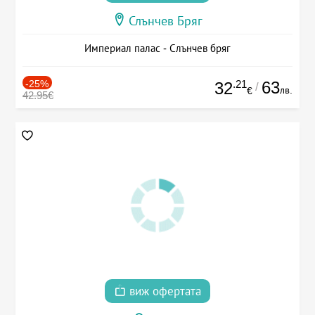
Слънчев Бряг
Империал палас - Слънчев бряг
-25%
.21
63
32
/
лв.
€
42.95€
виж офертата