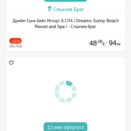
Слънчев Бряг
Дрийм Съни Бийч Резорт § СПА / Dreams Sunny Beach
Resort and Spa / - Слънчев бряг
-15%
.06
94
48
/
лв.
€
56.75€
виж офертата