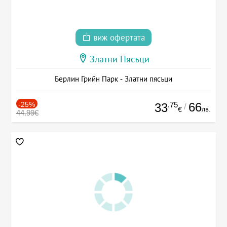
виж офертата
Златни Пясъци
Берлин Грийн Парк - Златни пясъци
-25%
.75
66
33
/
лв.
€
44.99€