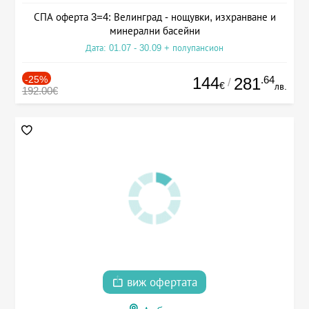
СПА оферта 3=4: Велинград - нощувки, изхранване и
минерални басейни
Дата: 01.07 - 30.09 + полупансион
-25%
144
.64
281
/
€
лв.
192.00€
виж офертата