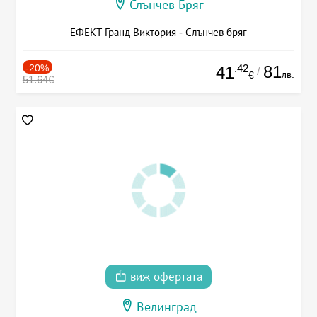
Слънчев Бряг
ЕФЕКТ Гранд Виктория - Слънчев бряг
-20%
.42
81
41
/
лв.
€
51.64€
виж офертата
Велинград