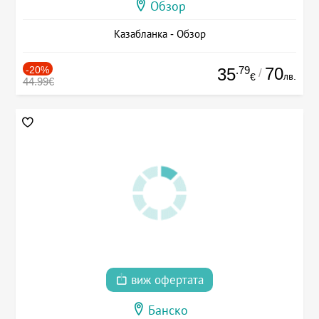
Обзор
Казабланка - Обзор
-20%
.79
70
35
/
лв.
€
44.99€
виж офертата
Банско