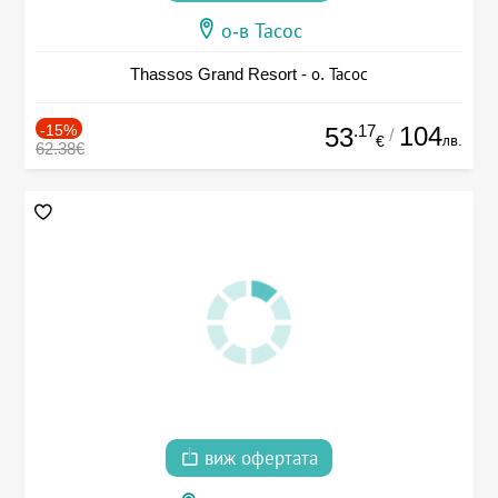
о-в Тасос
Thassos Grand Resort - о. Тасос
-15%
.17
104
53
/
лв.
€
62.38€
виж офертата