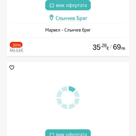
виж офертата
Слънчев Бряг
Марвел - Слънчев бряг
-30%
.28
69
35
/
лв.
€
50.11€
виж офертата