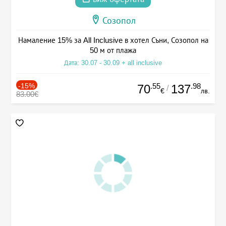
Созопол
Намаление 15% за All Inclusive в хотел Съни, Созопол на
50 м от плажа
Дата: 30.07 - 30.09 + all inclusive
-15%
.55
.98
70
137
/
€
лв.
83.00€