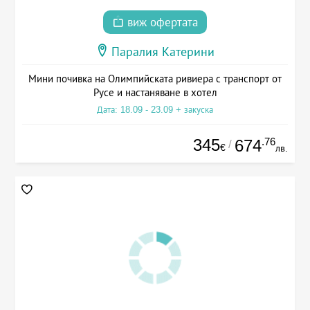
виж офертата
Паралия Катерини
Мини почивка на Олимпийската ривиера с транспорт от
Русе и настаняване в хотел
Дата: 18.09 - 23.09 + закуска
345
.76
674
/
€
лв.