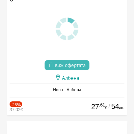
виж офертата
Албена
Нона - Албена
-25%
.61
54
27
/
лв.
€
37.02€