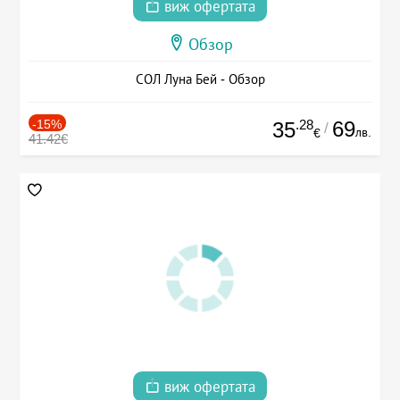
виж офертата
Обзор
СОЛ Луна Бей - Обзор
-15%
.28
69
35
/
лв.
€
41.42€
виж офертата