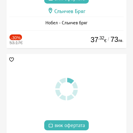
Слънчев Бряг
Нобел - Слънчев бряг
-30%
.32
73
37
/
лв.
€
53.17€
виж офертата