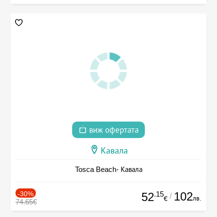
виж офертата
Кавала
Tosca Beach- Кавала
-30%
.15
102
52
/
лв.
€
74.65€