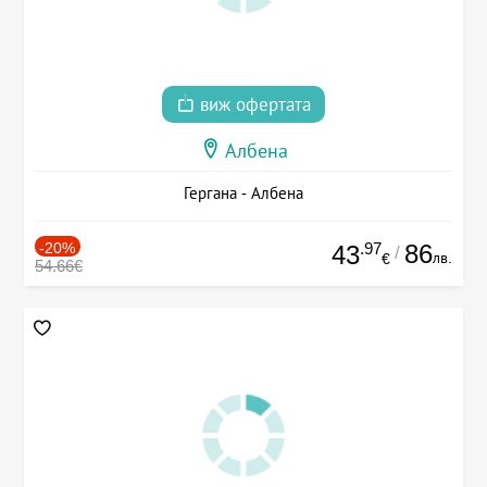
виж офертата
Албена
Гергана - Албена
-20%
.97
86
43
/
лв.
€
54.66€