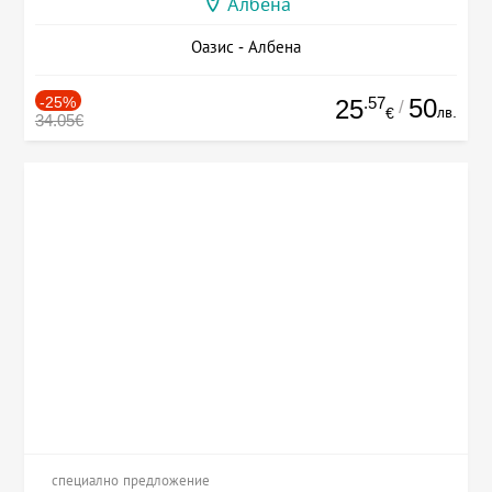
Албена
Оазис - Албена
-25%
.57
50
25
/
лв.
€
34.05€
специално предложение