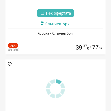
виж офертата
Слънчев Бряг
Корона - Слънчев бряг
-20%
.37
77
39
/
лв.
€
49.08€