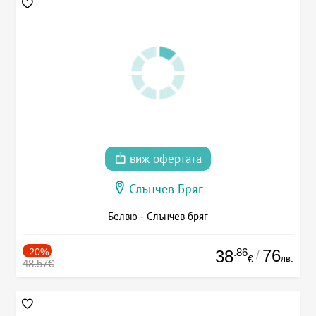
виж офертата
Слънчев Бряг
Белвю - Слънчев бряг
-20%
.86
76
38
/
лв.
€
48.57€