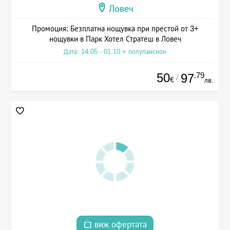
Ловеч
Промоция: Безплатна нощувка при престой от 3+
нощувки в Парк Хотел Стратеш в Ловеч
Дата: 14.05 - 01.10 + полупансион
50
.79
97
/
€
лв.
виж офертата