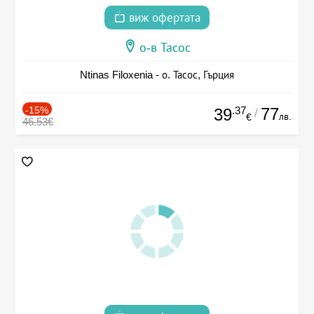
виж офертата
о-в Тасос
Ntinas Filoxenia - о. Тасос, Гърция
-15%
.37
77
39
/
лв.
€
46.53€