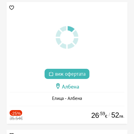
виж офертата
Албена
Елица - Албена
-25%
.59
52
26
/
лв.
€
35.54€