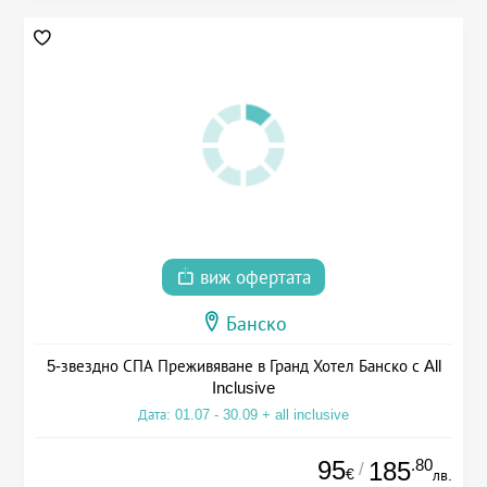
виж офертата
Банско
5-звездно СПА Преживяване в Гранд Хотел Банско с All
Inclusive
Дата: 01.07 - 30.09 + all inclusive
95
.80
185
/
€
лв.