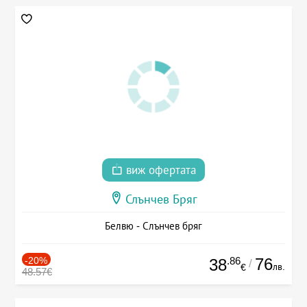
виж офертата
Слънчев Бряг
Белвю - Слънчев бряг
-20%
.86
76
38
/
лв.
€
48.57€