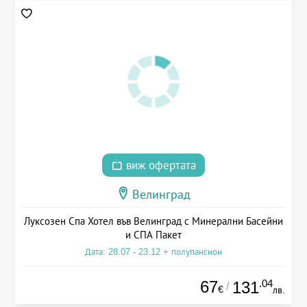
виж офертата
Велинград
Луксозен Спа Хотел във Велинград с Минерални Басейни
и СПА Пакет
Дата: 28.07 - 23.12 + полупансион
67
.04
131
/
€
лв.