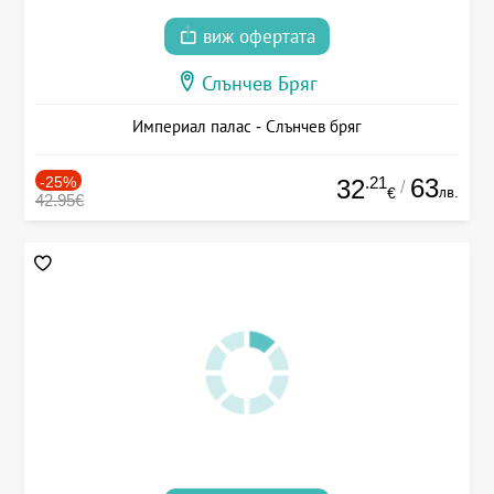
виж офертата
Слънчев Бряг
Империал палас - Слънчев бряг
-25%
.21
63
32
/
лв.
€
42.95€