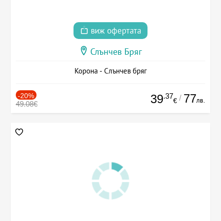
виж офертата
Слънчев Бряг
Корона - Слънчев бряг
-20%
.37
77
39
/
лв.
€
49.08€