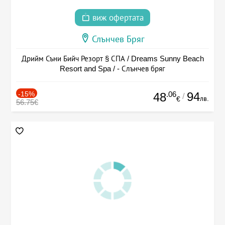
виж офертата
Слънчев Бряг
Дрийм Съни Бийч Резорт § СПА / Dreams Sunny Beach
Resort and Spa / - Слънчев бряг
-15%
.06
94
48
/
лв.
€
56.75€