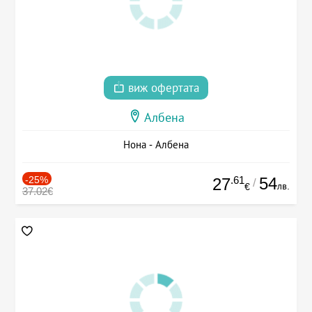
виж офертата
Албена
Нона - Албена
-25%
.61
54
27
/
лв.
€
37.02€