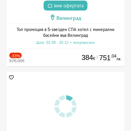
виж офертата
Велинград
Топ промоция в 5-звезден СПА хотел с минерални
басейни във Велинград
Дата: 01.09 - 20.12 + полупансион
-33%
384
.04
751
/
€
лв.
576.00€