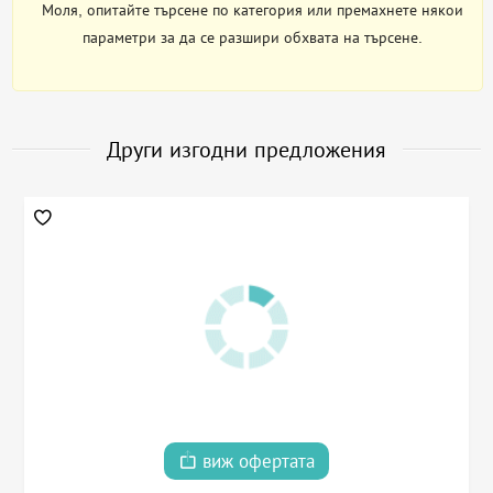
Моля, опитайте търсене по категория или премахнете някои
параметри за да се разшири обхвата на търсене.
Други изгодни предложения
виж офертата