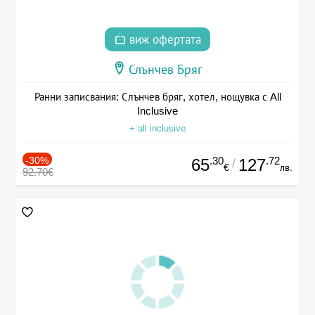
виж офертата
Слънчев Бряг
Ранни записвания: Слънчев бряг, хотел, нощувка с All
Inclusive
+ all inclusive
-30%
.30
.72
65
127
/
€
лв.
92.70€