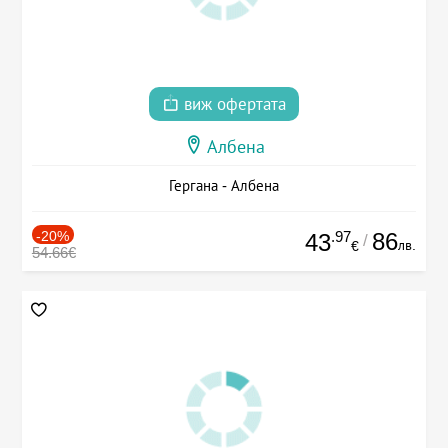
виж офертата
Албена
Гергана - Албена
-20%
.97
86
43
/
лв.
€
54.66€