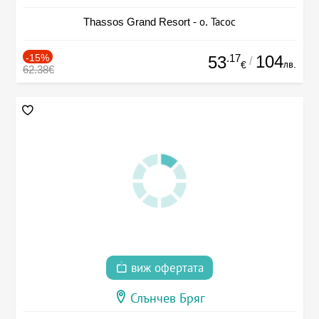
Thassos Grand Resort - о. Тасос
-15%
.17
104
53
/
лв.
€
62.38€
виж офертата
Слънчев Бряг