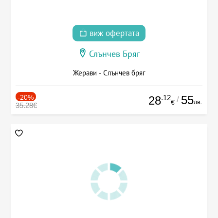
виж офертата
Слънчев Бряг
Жерави - Слънчев бряг
-20%
.12
55
28
/
лв.
€
35.28€