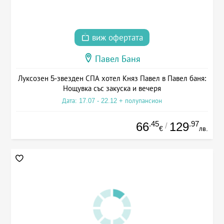
виж офертата
Павел Баня
Луксозен 5-звезден СПА хотел Княз Павел в Павел баня:
Нощувка със закуска и вечеря
Дата: 17.07 - 22.12 + полупансион
.45
.97
66
129
/
€
лв.