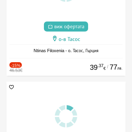
виж офертата
о-в Тасос
Ntinas Filoxenia - о. Тасос, Гърция
-15%
.37
77
39
/
лв.
€
46.53€