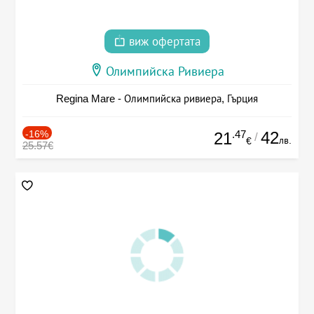
виж офертата
Олимпийска Ривиера
Regina Mare - Олимпийска ривиера, Гърция
-16%
.47
42
21
/
лв.
€
25.57€