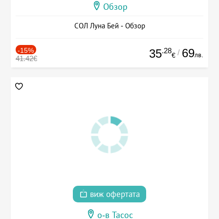
Обзор
СОЛ Луна Бей - Обзор
-15%
.28
69
35
/
лв.
€
41.42€
виж офертата
о-в Тасос