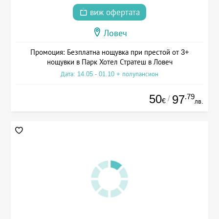
виж офертата
Ловеч
Промоция: Безплатна нощувка при престой от 3+
нощувки в Парк Хотел Стратеш в Ловеч
Дата: 14.05 - 01.10 + полупансион
50
.79
97
/
€
лв.