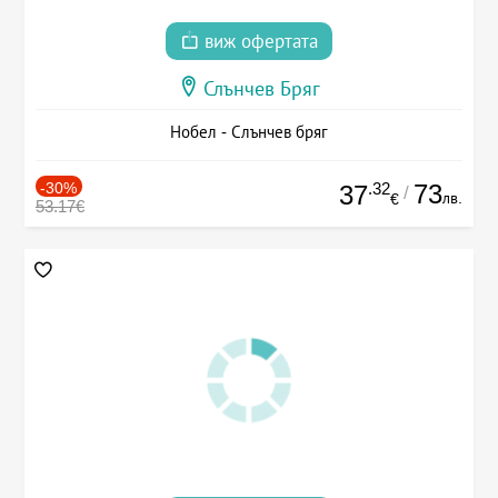
виж офертата
Слънчев Бряг
Нобел - Слънчев бряг
-30%
.32
73
37
/
лв.
€
53.17€