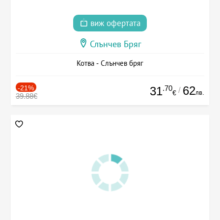
виж офертата
Слънчев Бряг
Котва - Слънчев бряг
-21%
.70
62
31
/
лв.
€
39.88€