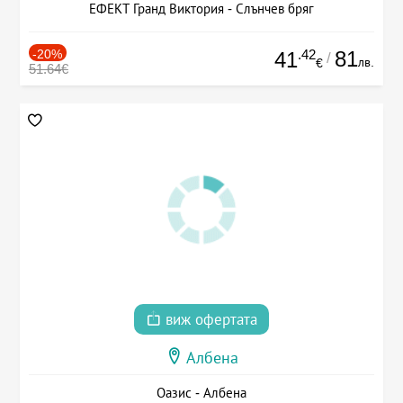
ЕФЕКТ Гранд Виктория - Слънчев бряг
-20%
.42
81
41
/
лв.
€
51.64€
виж офертата
Албена
Оазис - Албена