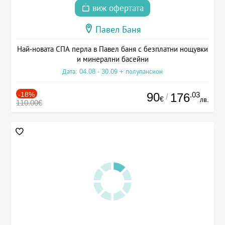
виж офертата
Павел Баня
Най-новата СПА перла в Павел баня с безплатни нощувки
и минерални басейни
Дата: 04.08 - 30.09 + полупансион
-18%
90
.03
176
/
€
лв.
110.00€