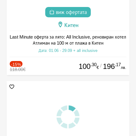
виж офертата
Китен
Last Minute оферта за лято: All Inclusive, реновиран хотел
Атлиман на 100 м от плажа в Китен
Дата: 01.06 - 29.09 + all inclusive
-15%
.30
.17
100
196
/
€
лв.
118.00€