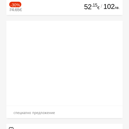
-30%
.15
102
52
/
лв.
€
74.65€
специално предложение