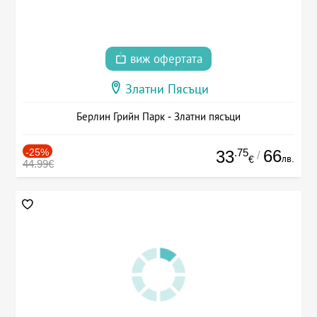
виж офертата
Златни Пясъци
Берлин Грийн Парк - Златни пясъци
-25%
.75
66
33
/
лв.
€
44.99€