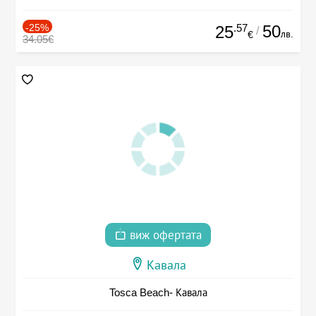
-25%
.57
50
25
/
лв.
€
34.05€
виж офертата
Кавала
Tosca Beach- Кавала