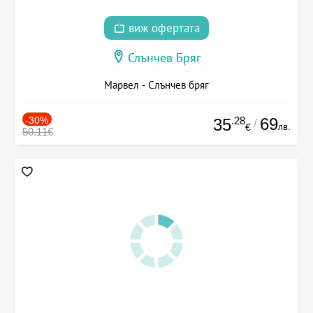
виж офертата
Слънчев Бряг
Марвел - Слънчев бряг
-30%
.28
69
35
/
лв.
€
50.11€