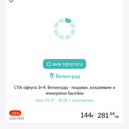
виж офертата
Велинград
СПА оферта 3=4: Велинград - нощувки, изхранване и
минерални басейни
Дата: 01.07 - 30.09 + полупансион
-25%
144
.64
281
/
€
лв.
192.00€