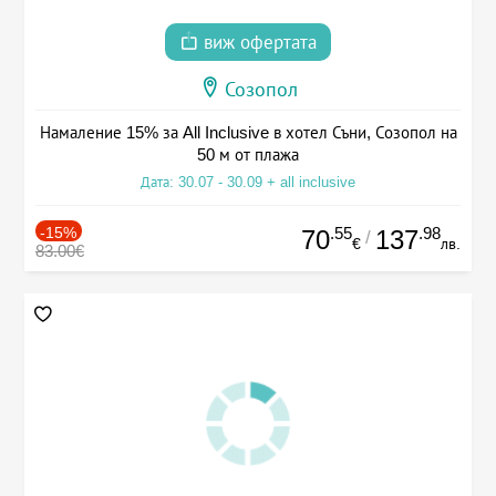
виж офертата
Созопол
Намаление 15% за All Inclusive в хотел Съни, Созопол на
50 м от плажа
Дата: 30.07 - 30.09 + all inclusive
-15%
.55
.98
70
137
/
€
лв.
83.00€