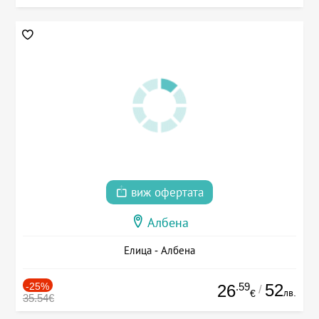
виж офертата
Албена
Елица - Албена
-25%
.59
52
26
/
лв.
€
35.54€