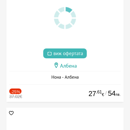
виж офертата
Албена
Нона - Албена
-25%
.61
54
27
/
лв.
€
37.02€