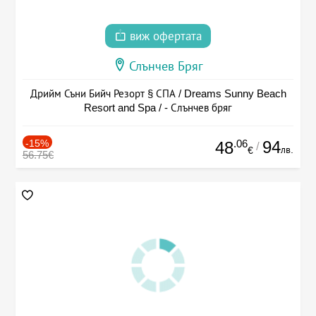
виж офертата
Слънчев Бряг
Дрийм Съни Бийч Резорт § СПА / Dreams Sunny Beach
Resort and Spa / - Слънчев бряг
-15%
.06
94
48
/
лв.
€
56.75€