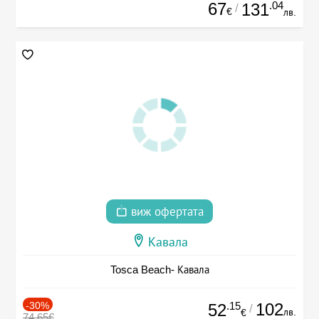
67
.04
131
/
€
лв.
виж офертата
Кавала
Tosca Beach- Кавала
-30%
.15
102
52
/
лв.
€
74.65€