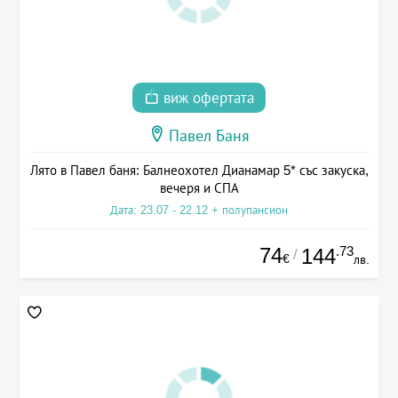
виж офертата
Павел Баня
Лято в Павел баня: Балнеохотел Дианамар 5* със закуска,
вечеря и СПА
Дата: 23.07 - 22.12 + полупансион
74
.73
144
/
€
лв.