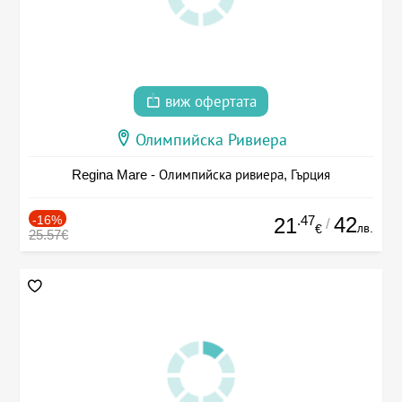
виж офертата
Олимпийска Ривиера
Regina Mare - Олимпийска ривиера, Гърция
-16%
.47
42
21
/
лв.
€
25.57€