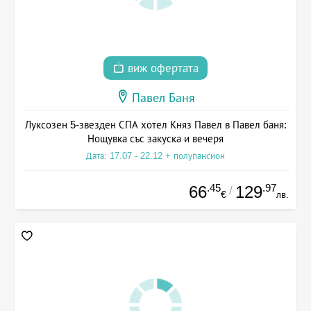
виж офертата
Павел Баня
Луксозен 5-звезден СПА хотел Княз Павел в Павел баня:
Нощувка със закуска и вечеря
Дата: 17.07 - 22.12 + полупансион
.45
.97
66
129
/
€
лв.