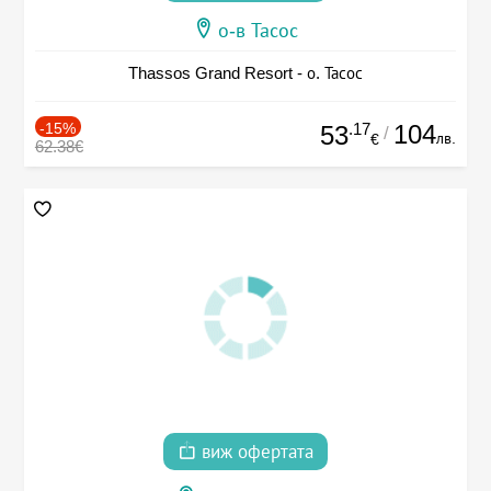
о-в Тасос
Thassos Grand Resort - о. Тасос
-15%
.17
104
53
/
лв.
€
62.38€
виж офертата