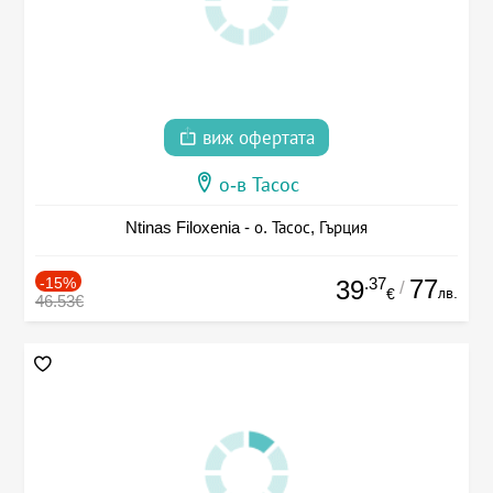
виж офертата
о-в Тасос
Ntinas Filoxenia - о. Тасос, Гърция
-15%
.37
77
39
/
лв.
€
46.53€