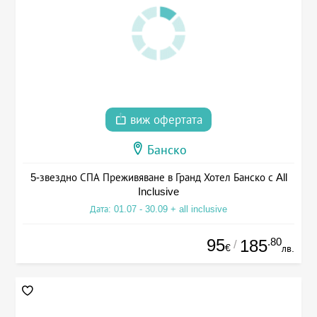
виж офертата
Банско
5-звездно СПА Преживяване в Гранд Хотел Банско с All
Inclusive
Дата: 01.07 - 30.09 + all inclusive
95
.80
185
/
€
лв.