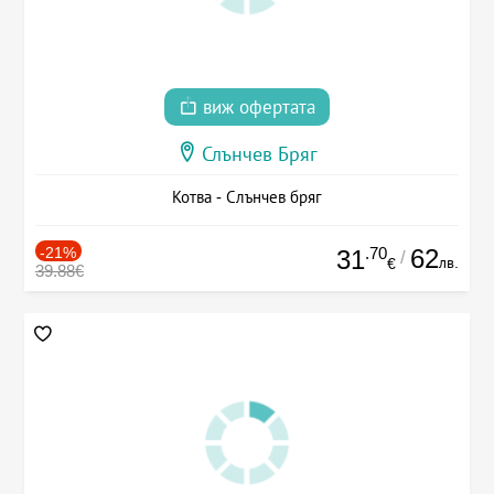
виж офертата
Слънчев Бряг
Котва - Слънчев бряг
-21%
.70
62
31
/
лв.
€
39.88€