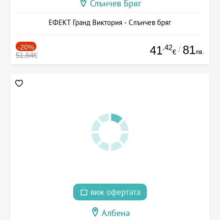
Слънчев Бряг
ЕФЕКТ Гранд Виктория - Слънчев бряг
-20%
.42
81
41
/
лв.
€
51.64€
виж офертата
Албена