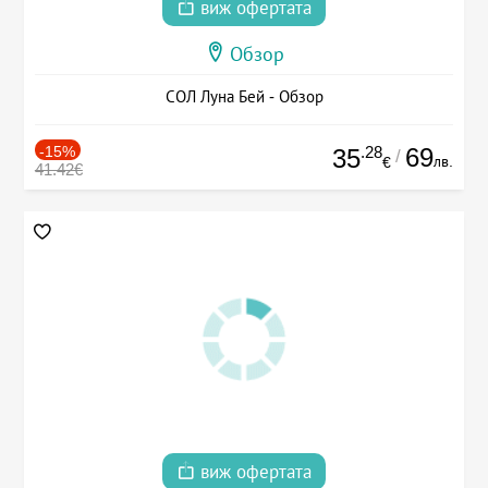
виж офертата
Обзор
СОЛ Луна Бей - Обзор
-15%
.28
69
35
/
лв.
€
41.42€
виж офертата