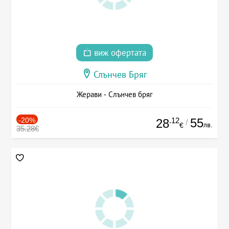
виж офертата
Слънчев Бряг
Жерави - Слънчев бряг
-20%
.12
55
28
/
лв.
€
35.28€