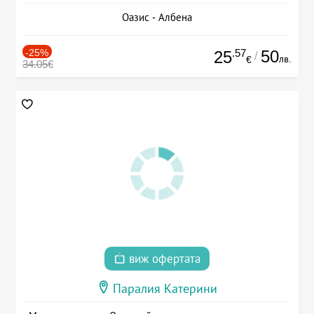
Оазис - Албена
-25%
.57
50
25
/
лв.
€
34.05€
виж офертата
Паралия Катерини