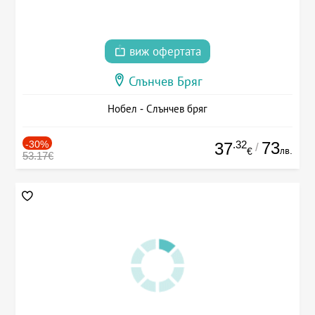
виж офертата
Слънчев Бряг
Нобел - Слънчев бряг
-30%
.32
73
37
/
лв.
€
53.17€