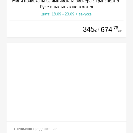
Мини почивка на Олимпийската ривиера с транспорт от
Русе и настаняване в хотел
Дата: 18.09 - 23.09 + закуска
345
.76
674
/
€
лв.
специално предложение