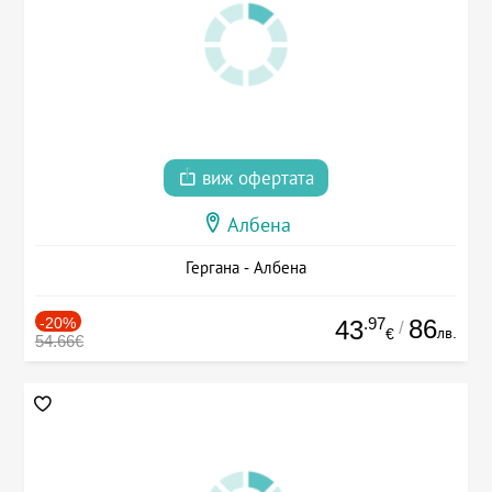
виж офертата
Албена
Гергана - Албена
-20%
.97
86
43
/
лв.
€
54.66€