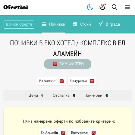
Ofertini
Почивки
Стоки
В града
Всички оферти
ПОЧИВКИ В ЕКО ХОТЕЛ / КОМПЛЕКС В
ЕЛ
АЛАМЕЙН
ВИЖ ФИЛТРИ
Ел Аламейн
Екотуризъм
Цена
Отстъпка
Най-нови
Няма намерени оферти по избраните критерии:
Ел Аламейн
Екотуризъм