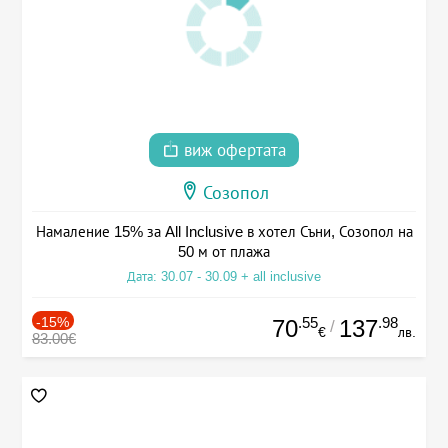
виж офертата
Созопол
Намаление 15% за All Inclusive в хотел Съни, Созопол на
50 м от плажа
Дата: 30.07 - 30.09 + all inclusive
-15%
.55
.98
70
137
/
€
лв.
83.00€