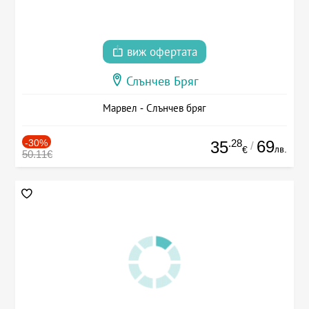
виж офертата
Слънчев Бряг
Марвел - Слънчев бряг
-30%
.28
69
35
/
лв.
€
50.11€