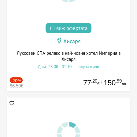
виж офертата
Хисаря
Луксозен СПА релакс в най-новия хотел Империя в
Хисаря
Дата: 25.06 - 01.10 + полупансион
-20%
.20
.99
77
150
/
€
лв.
96.50€