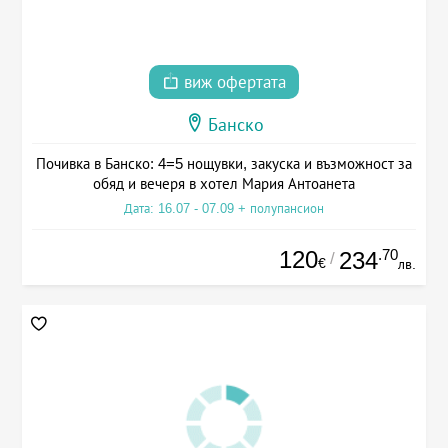
виж офертата
Банско
Почивка в Банско: 4=5 нощувки, закуска и възможност за
обяд и вечеря в хотел Мария Антоанета
Дата: 16.07 - 07.09 + полупансион
120
.70
234
/
€
лв.