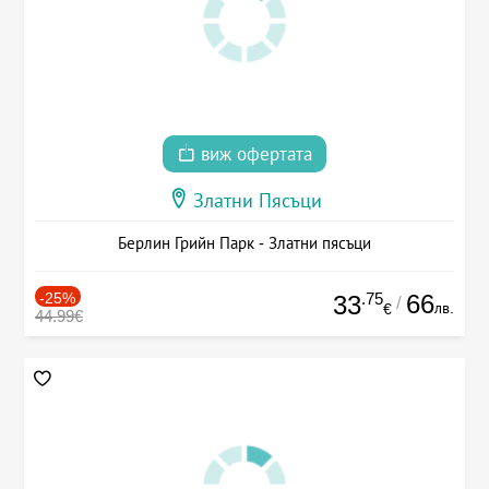
виж офертата
Златни Пясъци
Берлин Грийн Парк - Златни пясъци
-25%
.75
66
33
/
лв.
€
44.99€