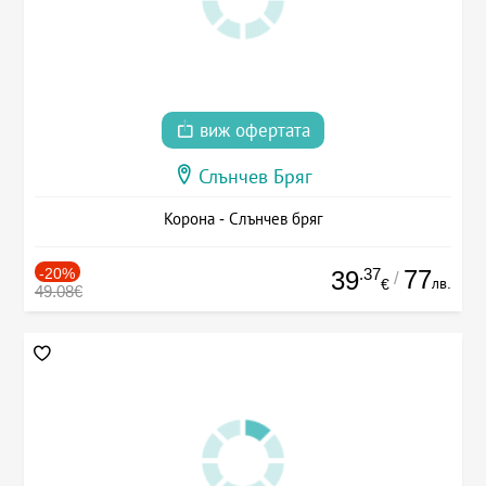
виж офертата
Слънчев Бряг
Корона - Слънчев бряг
-20%
.37
77
39
/
лв.
€
49.08€