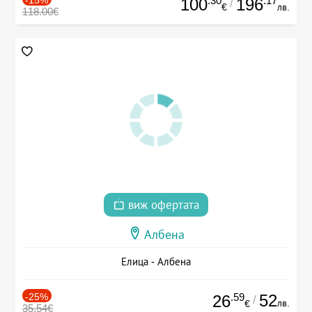
.30
.17
100
196
/
€
лв.
118.00€
виж офертата
Албена
Елица - Албена
-25%
.59
52
26
/
лв.
€
35.54€