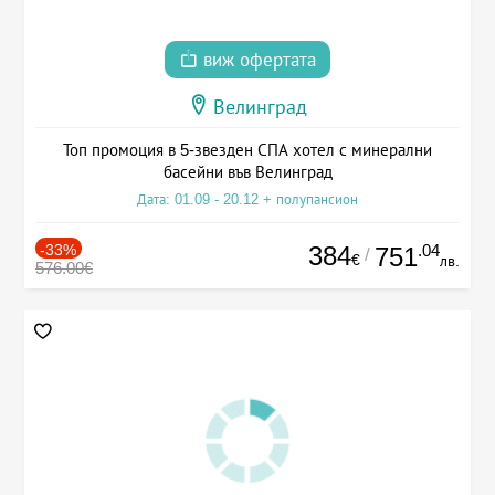
виж офертата
Велинград
Топ промоция в 5-звезден СПА хотел с минерални
басейни във Велинград
Дата: 01.09 - 20.12 + полупансион
-33%
384
.04
751
/
€
лв.
576.00€