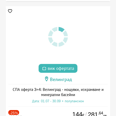
виж офертата
Велинград
СПА оферта 3=4: Велинград - нощувки, изхранване и
минерални басейни
Дата: 01.07 - 30.09 + полупансион
-25%
144
.64
281
/
€
лв.