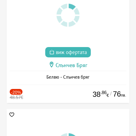
виж офертата
Слънчев Бряг
Белвю - Слънчев бряг
-20%
.86
76
38
/
лв.
€
48.57€