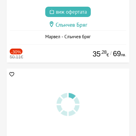
виж офертата
Слънчев Бряг
Марвел - Слънчев бряг
-30%
.28
69
35
/
лв.
€
50.11€