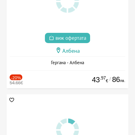
виж офертата
Албена
Гергана - Албена
-20%
.97
86
43
/
лв.
€
54.66€