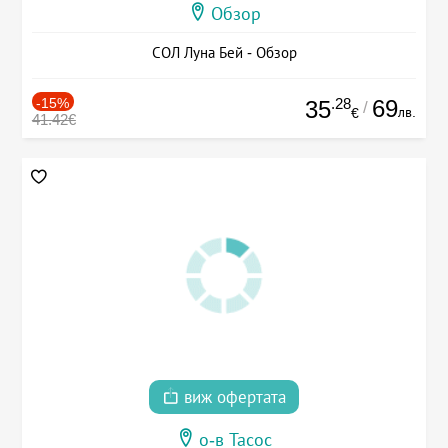
Обзор
СОЛ Луна Бей - Обзор
-15%
.28
69
35
/
лв.
€
41.42€
виж офертата
о-в Тасос