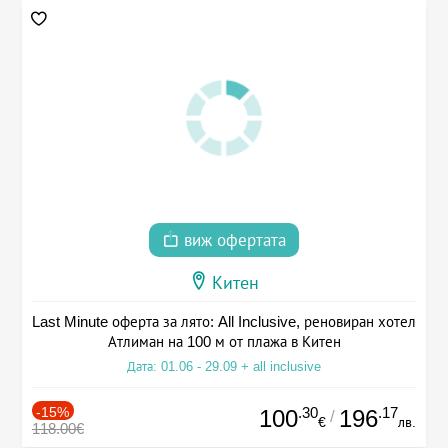
виж офертата
Китен
Last Minute оферта за лято: All Inclusive, реновиран хотел
Атлиман на 100 м от плажа в Китен
Дата: 01.06 - 29.09 + all inclusive
-15%
.30
.17
100
196
/
€
лв.
118.00€