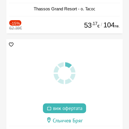
Thassos Grand Resort - о. Тасос
-15%
.17
104
53
/
лв.
€
62.38€
виж офертата
Слънчев Бряг