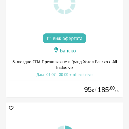
виж офертата
Банско
5-звездно СПА Преживяване в Гранд Хотел Банско с All
Inclusive
Дата: 01.07 - 30.09 + all inclusive
95
.80
185
/
€
лв.