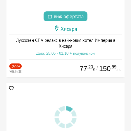
виж офертата
Хисаря
Луксозен СПА релакс в най-новия хотел Империя в
Хисаря
Дата: 25.06 - 01.10 + полупансион
-20%
.20
.99
77
150
/
€
лв.
96.50€