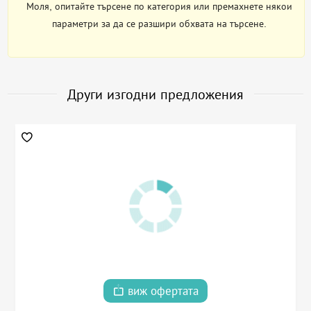
Моля, опитайте търсене по категория или премахнете някои
параметри за да се разшири обхвата на търсене.
Други изгодни предложения
виж офертата