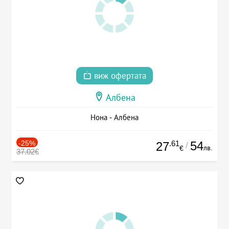
виж офертата
Албена
Нона - Албена
-25%
.61
54
27
/
лв.
€
37.02€