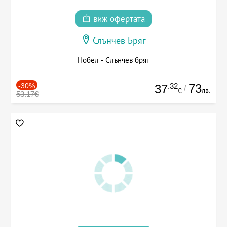
виж офертата
Слънчев Бряг
Нобел - Слънчев бряг
-30%
.32
73
37
/
лв.
€
53.17€