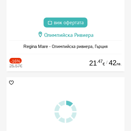
виж офертата
Олимпийска Ривиера
Regina Mare - Олимпийска ривиера, Гърция
-16%
.47
42
21
/
лв.
€
25.57€