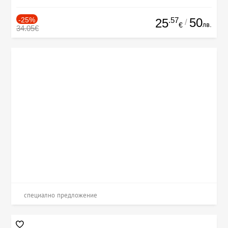
-25%
.57
50
25
/
лв.
€
34.05€
специално предложение