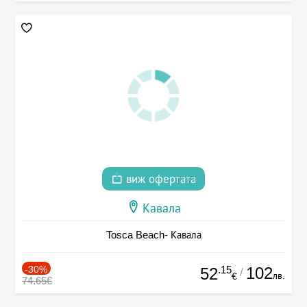
виж офертата
Кавала
Tosca Beach- Кавала
-30%
.15
102
52
/
лв.
€
74.65€