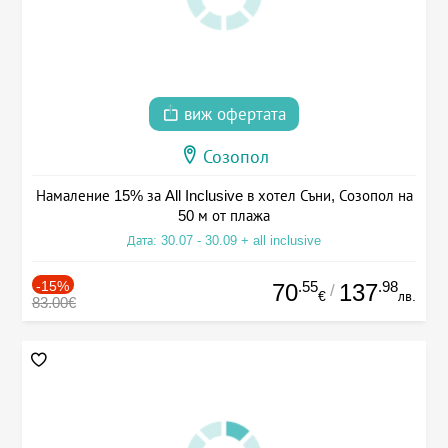
виж офертата
Созопол
Намаление 15% за All Inclusive в хотел Съни, Созопол на
50 м от плажа
Дата: 30.07 - 30.09 + all inclusive
-15%
.55
.98
70
137
/
€
лв.
83.00€