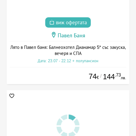
виж офертата
Павел Баня
Лято в Павел баня: Балнеохотел Дианамар 5* със закуска,
вечеря и СПА
Дата: 23.07 - 22.12 + полупансион
74
.73
144
/
€
лв.