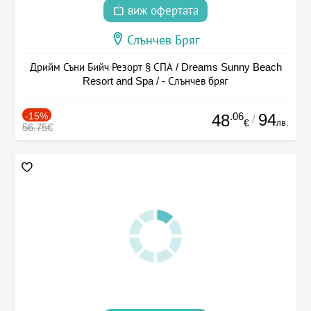
виж офертата
Слънчев Бряг
Дрийм Съни Бийч Резорт § СПА / Dreams Sunny Beach
Resort and Spa / - Слънчев бряг
-15%
.06
94
48
/
лв.
€
56.75€