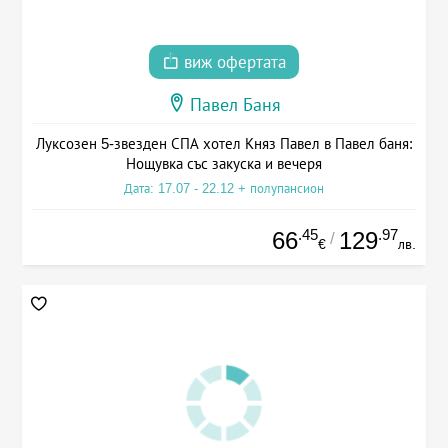
виж офертата
Павел Баня
Луксозен 5-звезден СПА хотел Княз Павел в Павел баня:
Нощувка със закуска и вечеря
Дата: 17.07 - 22.12 + полупансион
.45
.97
66
129
/
€
лв.