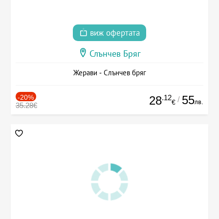
виж офертата
Слънчев Бряг
Жерави - Слънчев бряг
-20%
.12
55
28
/
лв.
€
35.28€