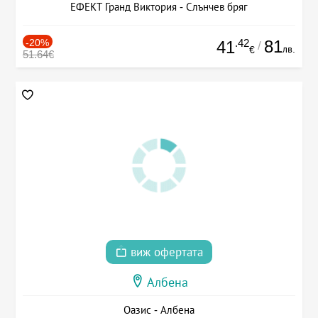
ЕФЕКТ Гранд Виктория - Слънчев бряг
-20%
.42
81
41
/
лв.
€
51.64€
виж офертата
Албена
Оазис - Албена