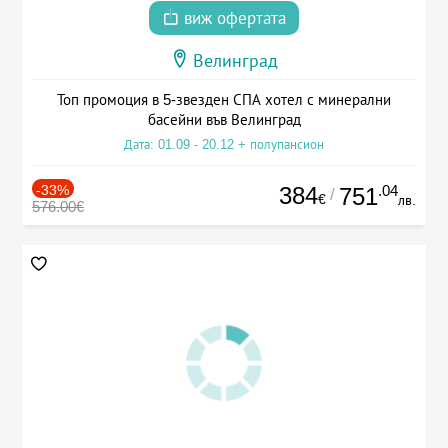
виж офертата
Велинград
Топ промоция в 5-звезден СПА хотел с минерални
басейни във Велинград
Дата: 01.09 - 20.12 + полупансион
-33%
384
.04
751
/
€
лв.
576.00€