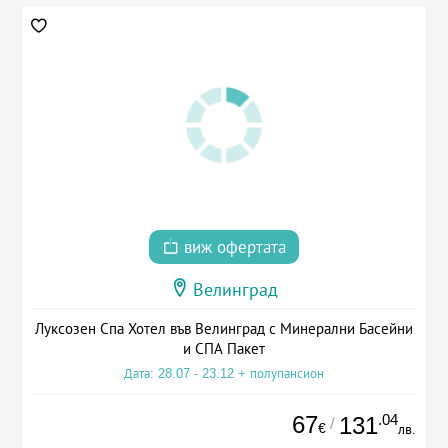
виж офертата
Велинград
Луксозен Спа Хотел във Велинград с Минерални Басейни
и СПА Пакет
Дата: 28.07 - 23.12 + полупансион
67
.04
131
/
€
лв.