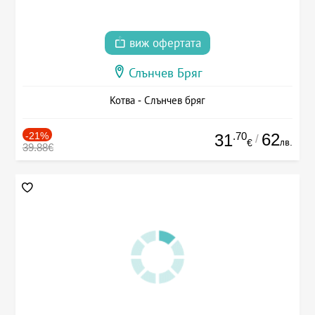
виж офертата
Слънчев Бряг
Котва - Слънчев бряг
-21%
.70
62
31
/
лв.
€
39.88€