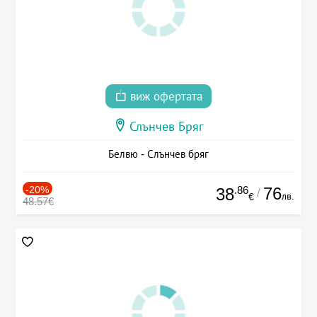
виж офертата
Слънчев Бряг
Белвю - Слънчев бряг
-20%
.86
76
38
/
лв.
€
48.57€