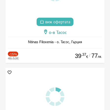
виж офертата
о-в Тасос
Ntinas Filoxenia - о. Тасос, Гърция
-15%
.37
77
39
/
лв.
€
46.53€