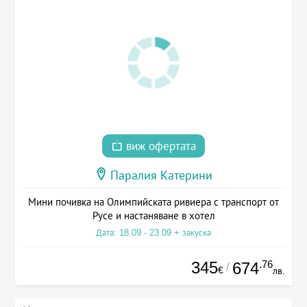
виж офертата
Паралия Катерини
Мини почивка на Олимпийската ривиера с транспорт от
Русе и настаняване в хотел
Дата: 18.09 - 23.09 + закуска
345
.76
674
/
€
лв.