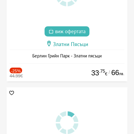
виж офертата
Златни Пясъци
Берлин Грийн Парк - Златни пясъци
-25%
.75
66
33
/
лв.
€
44.99€