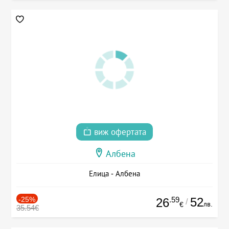
виж офертата
Албена
Елица - Албена
-25%
.59
52
26
/
лв.
€
35.54€