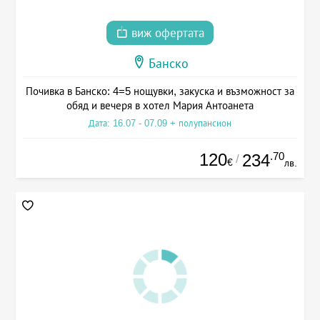
виж офертата
Банско
Почивка в Банско: 4=5 нощувки, закуска и възможност за
обяд и вечеря в хотел Мария Антоанета
Дата: 16.07 - 07.09 + полупансион
120
.70
234
/
€
лв.