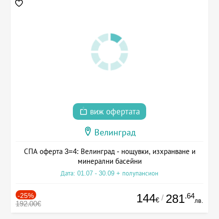
виж офертата
Велинград
СПА оферта 3=4: Велинград - нощувки, изхранване и
минерални басейни
Дата: 01.07 - 30.09 + полупансион
-25%
144
.64
281
/
€
лв.
192.00€