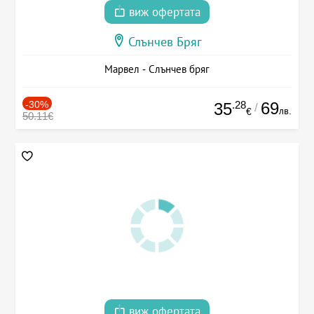
виж офертата
Слънчев Бряг
Марвел - Слънчев бряг
-30%
.28
69
35
/
лв.
€
50.11€
виж офертата