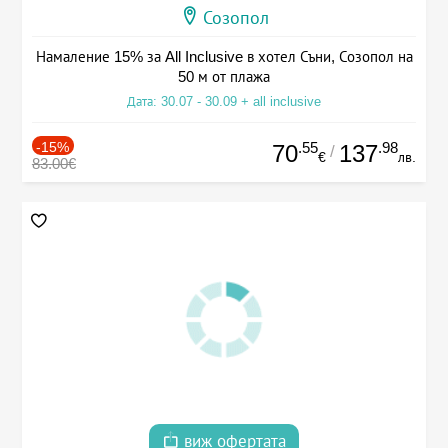
Созопол
Намаление 15% за All Inclusive в хотел Съни, Созопол на
50 м от плажа
Дата: 30.07 - 30.09 + all inclusive
-15%
.55
.98
70
137
/
€
лв.
83.00€
виж офертата