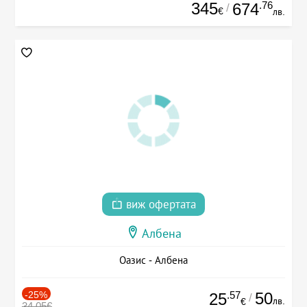
345
.76
674
/
€
лв.
виж офертата
Албена
Оазис - Албена
-25%
.57
50
25
/
лв.
€
34.05€