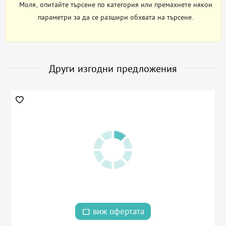
Моля, опитайте търсене по категория или премахнете някои
параметри за да се разшири обхвата на търсене.
Други изгодни предложения
виж офертата