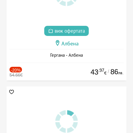
виж офертата
Албена
Гергана - Албена
-20%
.97
86
43
/
лв.
€
54.66€