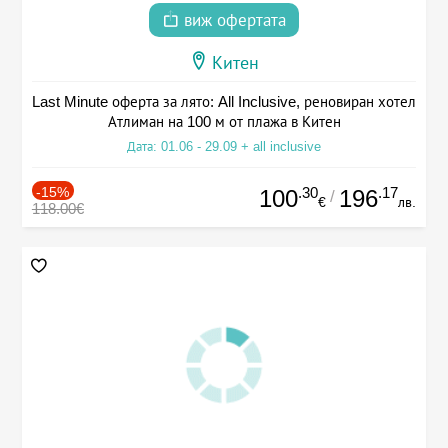
виж офертата
Китен
Last Minute оферта за лято: All Inclusive, реновиран хотел
Атлиман на 100 м от плажа в Китен
Дата: 01.06 - 29.09 + all inclusive
-15%
.30
.17
100
196
/
€
лв.
118.00€