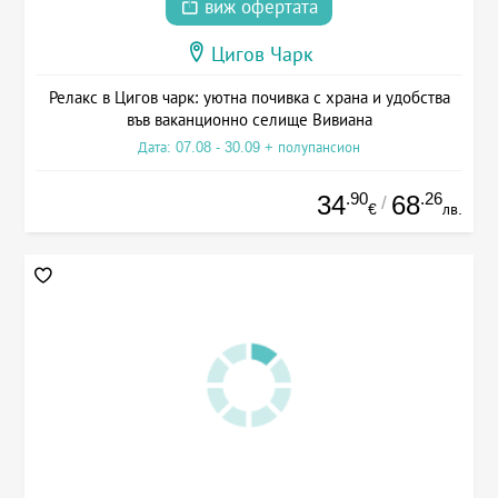
виж офертата
Цигов Чарк
Релакс в Цигов чарк: уютна почивка с храна и удобства
във ваканционно селище Вивиана
Дата: 07.08 - 30.09 + полупансион
.90
.26
34
68
/
€
лв.