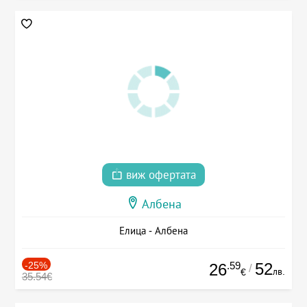
виж офертата
Албена
Елица - Албена
-25%
.59
52
26
/
лв.
€
35.54€