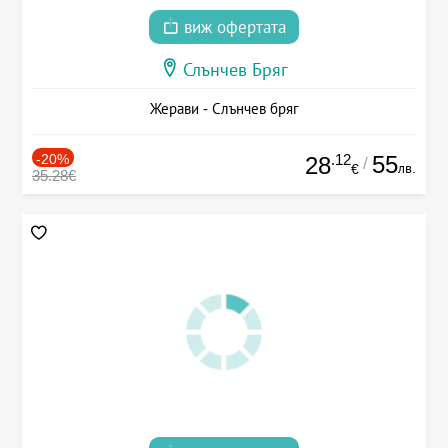
виж офертата
Слънчев Бряг
Жерави - Слънчев бряг
-20%
.12
55
28
/
лв.
€
35.28€