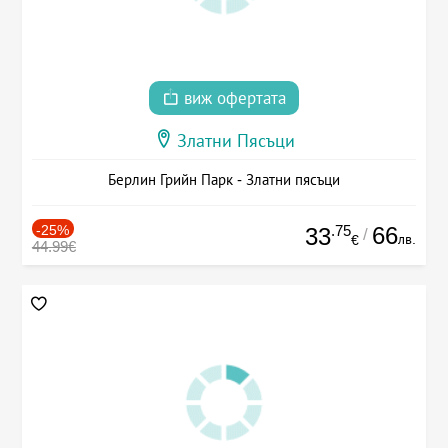
виж офертата
Златни Пясъци
Берлин Грийн Парк - Златни пясъци
-25%
.75
66
33
/
лв.
€
44.99€