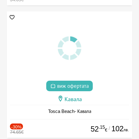
виж офертата
Кавала
Tosca Beach- Кавала
-30%
.15
102
52
/
лв.
€
74.65€