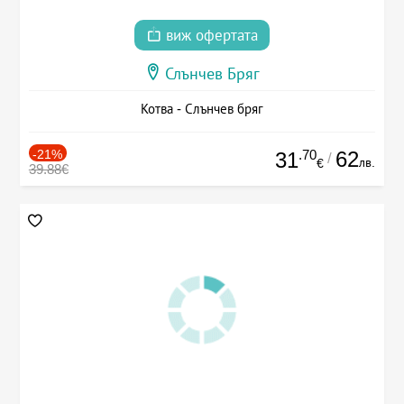
виж офертата
Слънчев Бряг
Котва - Слънчев бряг
-21%
.70
62
31
/
лв.
€
39.88€