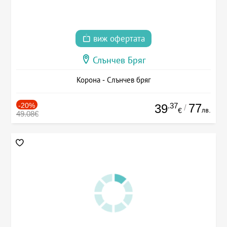
виж офертата
Слънчев Бряг
Корона - Слънчев бряг
-20%
.37
77
39
/
лв.
€
49.08€