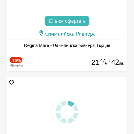
виж офертата
Олимпийска Ривиера
Regina Mare - Олимпийска ривиера, Гърция
-16%
.47
42
21
/
лв.
€
25.57€