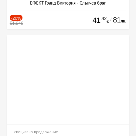
ЕФЕКТ Гранд Виктория - Слънчев бряг
-20%
.42
81
41
/
лв.
€
51.64€
специално предложение