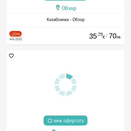
Обзор
Казабланка - Обзор
-20%
.79
70
35
/
лв.
€
44.99€
виж офертата