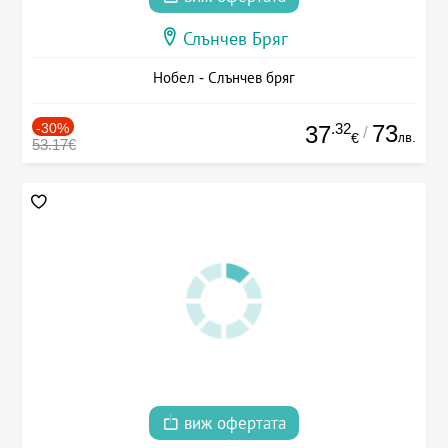
Слънчев Бряг
Нобел - Слънчев бряг
-30%
.32
73
37
/
лв.
€
53.17€
виж офертата