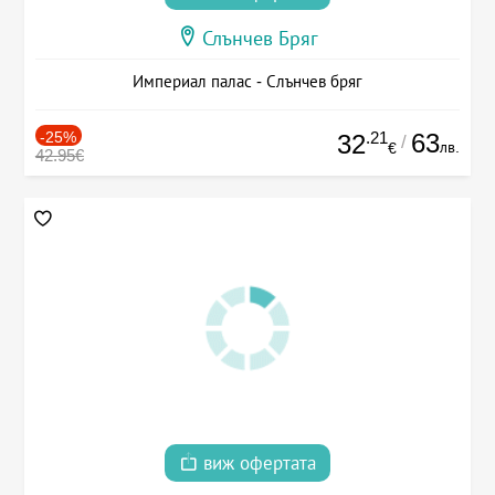
Слънчев Бряг
Империал палас - Слънчев бряг
-25%
.21
63
32
/
лв.
€
42.95€
виж офертата