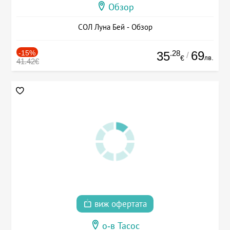
Обзор
СОЛ Луна Бей - Обзор
-15%
.28
69
35
/
лв.
€
41.42€
виж офертата
о-в Тасос