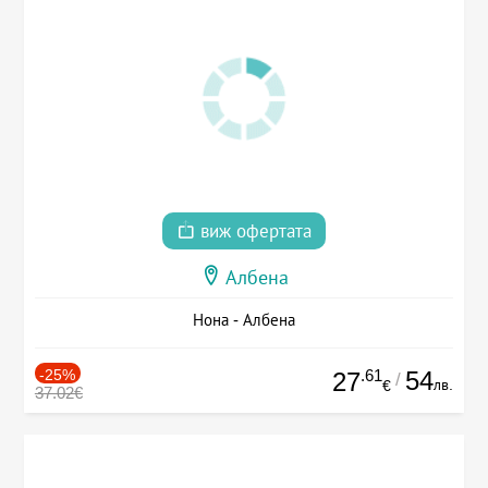
виж офертата
Албена
Нона - Албена
-25%
.61
54
27
/
лв.
€
37.02€