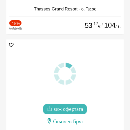
Thassos Grand Resort - о. Тасос
-15%
.17
104
53
/
лв.
€
62.38€
виж офертата
Слънчев Бряг