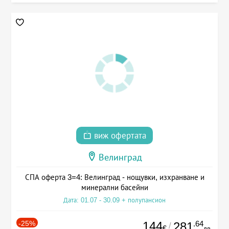
виж офертата
Велинград
СПА оферта 3=4: Велинград - нощувки, изхранване и
минерални басейни
Дата: 01.07 - 30.09 + полупансион
-25%
144
.64
281
/
€
лв.