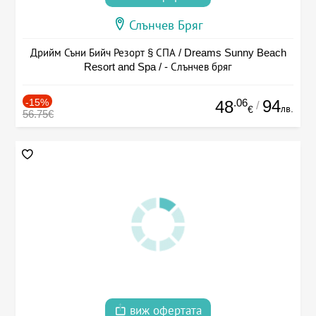
Слънчев Бряг
Дрийм Съни Бийч Резорт § СПА / Dreams Sunny Beach
Resort and Spa / - Слънчев бряг
-15%
.06
94
48
/
лв.
€
56.75€
виж офертата