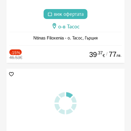
виж офертата
о-в Тасос
Ntinas Filoxenia - о. Тасос, Гърция
-15%
.37
77
39
/
лв.
€
46.53€