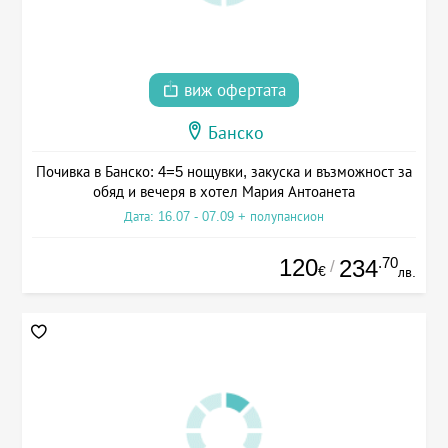
виж офертата
Банско
Почивка в Банско: 4=5 нощувки, закуска и възможност за
обяд и вечеря в хотел Мария Антоанета
Дата: 16.07 - 07.09 + полупансион
120
.70
234
/
€
лв.