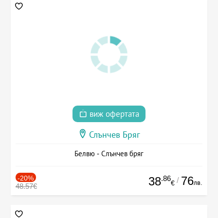
виж офертата
Слънчев Бряг
Белвю - Слънчев бряг
-20%
.86
76
38
/
лв.
€
48.57€