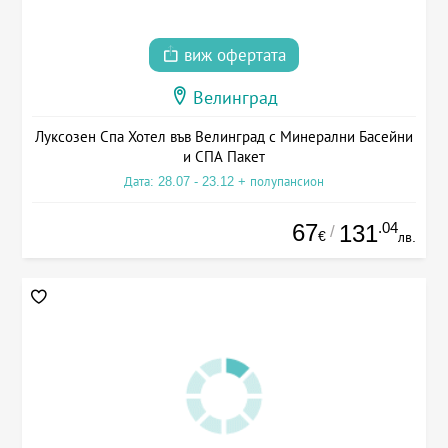
виж офертата
Велинград
Луксозен Спа Хотел във Велинград с Минерални Басейни
и СПА Пакет
Дата: 28.07 - 23.12 + полупансион
67
.04
131
/
€
лв.