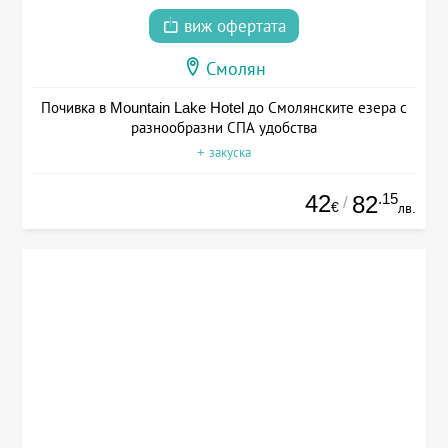
виж офертата
Смолян
Почивка в Mountain Lake Hotel до Смолянските езера с
разнообразни СПА удобства
+ закуска
42
.15
82
/
€
лв.