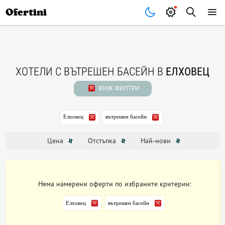
Почивки
Стоки
В града
Всички оферти
Ofertini
ХОТЕЛИ С ВЪТРЕШЕН БАСЕЙН В
ЕЛХОВЕЦ
ВИЖ ФИЛТРИ
Елховец
вътрешен басейн
Цена
Отстъпка
Най-нови
Няма намерени оферти по избраните критерии:
Елховец
вътрешен басейн