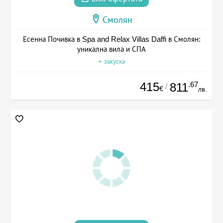
Смолян
Есенна Почивка в Spa and Relax Villas Daffi в Смолян:
уникална вила и СПА
+ закуска
415
.67
811
/
€
лв.