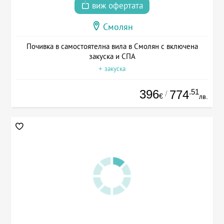
виж офертата
Смолян
Почивка в самостоятелна вила в Смолян с включена
закуска и СПА
+ закуска
396
.51
774
/
€
лв.