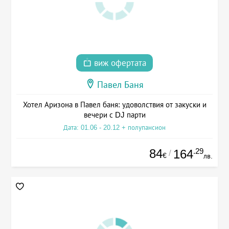
виж офертата
Павел Баня
Хотел Аризона в Павел баня: удоволствия от закуски и
вечери с DJ парти
Дата: 01.06 - 20.12 + полупансион
84
.29
164
/
€
лв.