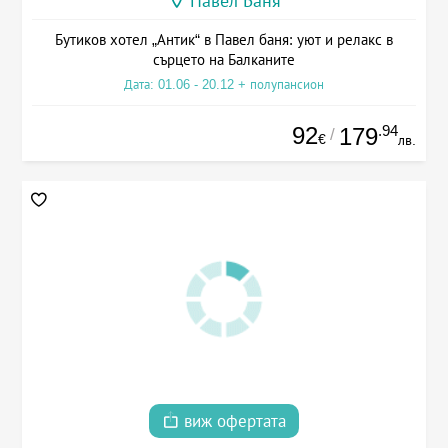
Павел Баня
Бутиков хотел „Антик“ в Павел баня: уют и релакс в
сърцето на Балканите
Дата: 01.06 - 20.12 + полупансион
92
.94
179
/
€
лв.
виж офертата