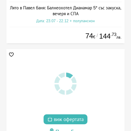
Лято в Павел баня: Балнеохотел Дианамар 5* със закуска,
вечеря и СПА
Дата: 23.07 - 22.12 + полупансион
74
.73
144
/
€
лв.
виж офертата