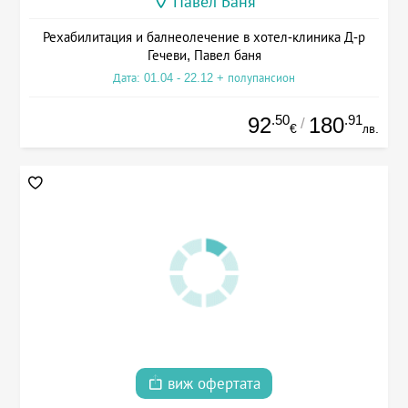
Павел Баня
Рехабилитация и балнеолечение в хотел-клиника Д-р
Гечеви, Павел баня
Дата: 01.04 - 22.12 + полупансион
.50
.91
92
180
/
€
лв.
виж офертата