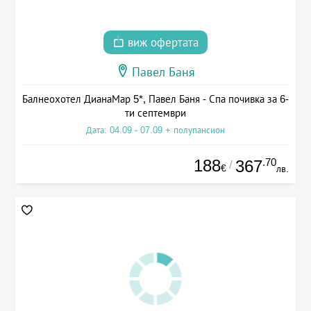
виж офертата
Павел Баня
Балнеохотел ДианаМар 5*, Павел Баня - Спа почивка за 6-
ти септември
Дата: 04.09 - 07.09 + полупансион
188
.70
367
/
€
лв.