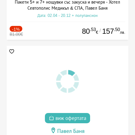
Пакети 5+ и 7+ нощувки със закуска и вечеря - Хотел
Севтополис Медикъл & СПА, Павел Баня
Дата: 02.04 - 20.12 + полупансион
-1%
.53
.50
80
157
/
€
лв.
81.00€
виж офертата
Павел Баня