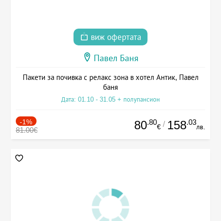
виж офертата
Павел Баня
Пакети за почивка с релакс зона в хотел Антик, Павел
баня
Дата: 01.10 - 31.05 + полупансион
-1%
.80
.03
80
158
/
€
лв.
81.00€