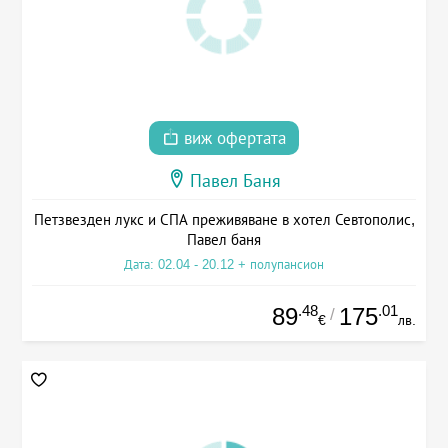
виж офертата
Павел Баня
Петзвезден лукс и СПА преживяване в хотел Севтополис,
Павел баня
Дата: 02.04 - 20.12 + полупансион
.48
.01
89
175
/
€
лв.