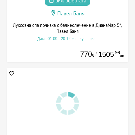
виж офертата
Павел Баня
Луксозна спа почивка с балнеолечение в ДианаМар 5*,
Павел Баня
Дата: 01.09 - 20.12 + полупансион
770
.99
1505
/
€
лв.