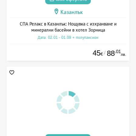
Казанлък
СПА Релакс в Казанлък: Нощувка с изхранване и
минерални басейни в хотел Зорница
Дата: 02.01 - 01.09 + полупансион
45
.01
88
/
€
лв.