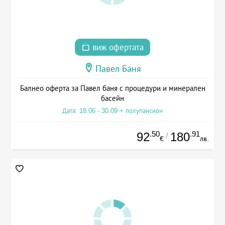
виж офертата
Павел Баня
Балнео оферта за Павел баня с процедури и минерален
басейн
Дата: 18.06 - 30.09 + полупансион
.50
.91
92
180
/
€
лв.