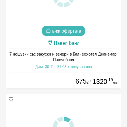
виж офертата
Павел Баня
7 нощувки със закуски и вечери в Балнеохотел Дианамар,
Павел баня
Дата: 30.11 - 31.08 + полупансион
675
.19
1320
/
€
лв.