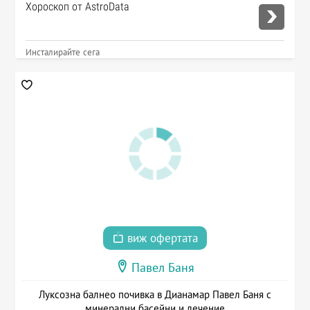
Хороскоп от AstroData
Инсталирайте сега
виж офертата
Павел Баня
Луксозна балнео почивка в Дианамар Павел Баня с
минерални басейни и лечение