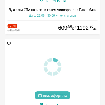
Павел Баня
Луксозна СПА почивка в хотел Atmosphere в Павел баня
Дата: 22.06 - 30.09 + полупансион
-25%
.56
.20
609
1192
/
€
лв.
812.75€
виж офертата