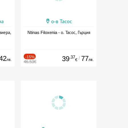
ра
о-в Тасос
виера,
Ntinas Filoxenia - о. Тасос, Гърция
42
-15%
.37
77
39
/
лв.
лв.
€
46.53€