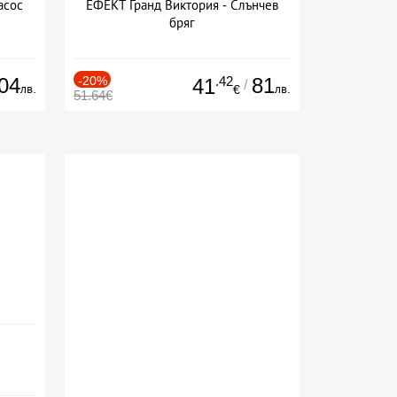
асос
ЕФЕКТ Гранд Виктория - Слънчев
бряг
04
-20%
.42
81
41
/
лв.
лв.
€
51.64€