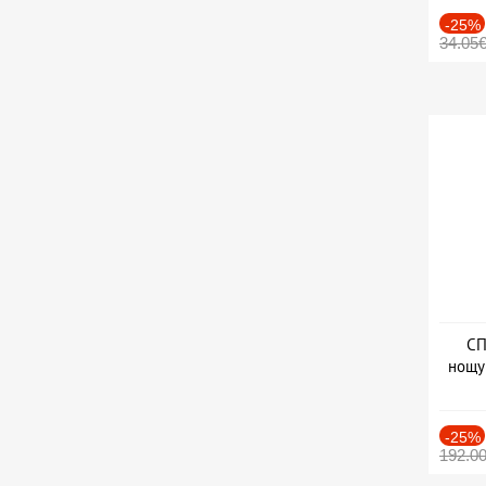
-25%
34.05
СП
нощу
Дат
-25%
192.0