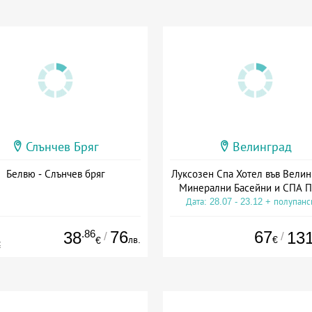
Слънчев Бряг
Велинград
Белвю - Слънчев бряг
Луксозен Спа Хотел във Велин
Минерални Басейни и СПА П
Дата: 28.07 - 23.12 + полупан
.86
76
67
38
13
/
/
лв.
€
€
€