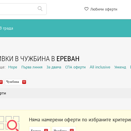
Любими оферти
В града
ВКИ В ЧУЖБИНА В
ЕРЕВАН
още:
Море
Първа линия
За двама
СПА оферти
All inclusive
Уикенд
Чужбина
рти
Няма намерени оферти по избраните критери
Ереван
Чужбина