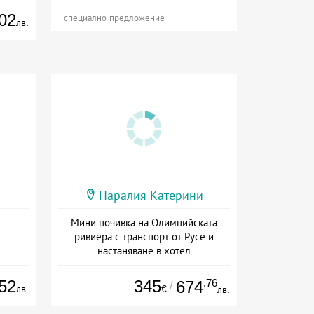
02
специално предложение
лв.
Паралия Катерини
Мини почивка на Олимпийската
ривиера с транспорт от Русе и
настаняване в хотел
Дата: 18.09 - 23.09 + закуска
52
345
.76
674
/
лв.
€
лв.