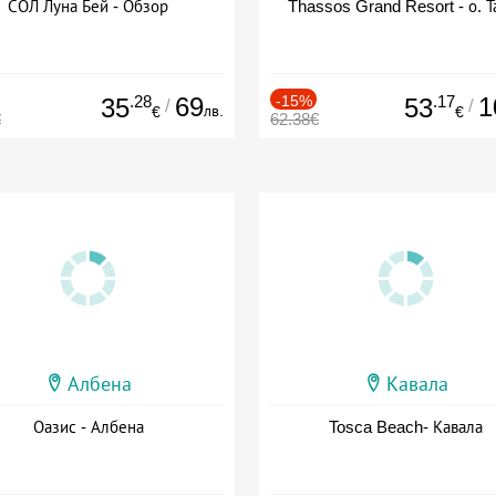
СОЛ Луна Бей - Обзор
Thassos Grand Resort - о. Т
.28
69
-15%
.17
1
35
53
/
/
лв.
€
€
€
62.38€
Албена
Кавала
Оазис - Албена
Tosca Beach- Кавала