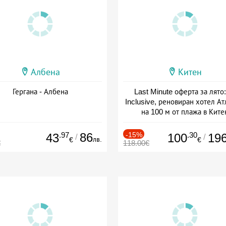
Албена
Китен
Гергана - Албена
Last Minute оферта за лято: 
Inclusive, реновиран хотел А
на 100 м от плажа в Ките
Дата: 01.06 - 29.09 + all inclus
.97
86
-15%
.30
43
100
19
/
/
лв.
€
€
€
118.00€