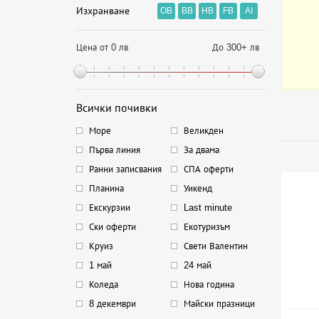
Изхранване
OB
BB
HB
FB
AI
Цена от 0 лв
До 300+ лв
Всички почивки
Море
Великден
Първа линия
За двама
Ранни записвания
СПА оферти
Планина
Уикенд
Екскурзии
Last minute
Ски оферти
Екотуризъм
Круиз
Свети Валентин
1 май
24 май
Коледа
Нова година
8 декември
Майски празници