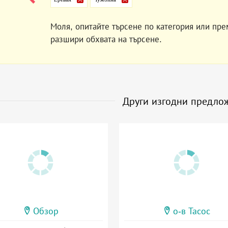
Моля, опитайте търсене по категория или пре
разшири обхвата на търсене.
Други изгодни предло
Обзор
о-в Тасос