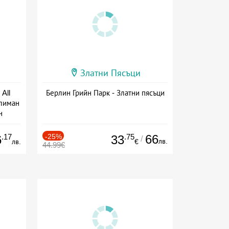
Златни Пясъци
All
Берлин Грийн Парк - Златни пясъци
тлиман
н
ive
.17
-25%
.75
66
6
33
/
лв.
лв.
€
44.99€