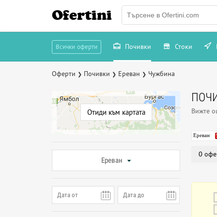
Ofertini
Почивки
Стоки
Всички оферти
Оферти
Почивки
Ереван
Чужбина
❯
❯
❯
ПОЧИ
Вижте 
Отиди към картата
Ереван
0 офе
Ереван