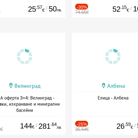
.57
50
-30%
.15
1
25
52
/
/
лв.
€
€
€
74.65€
Велинград
Албена
А оферта 3=4: Велинград -
Елица - Албена
вки, изхранване и минерални
басейни
а: 01.07 - 30.09 + полупансион
144
.64
-25%
.59
281
26
/
/
€
лв.
€
0€
35.54€