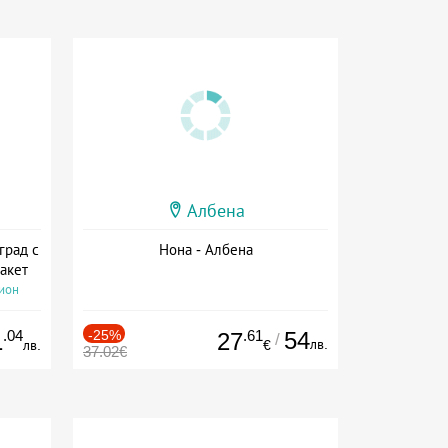
Албена
град с
Нона - Албена
акет
сион
.04
-25%
.61
54
1
27
/
лв.
лв.
€
37.02€