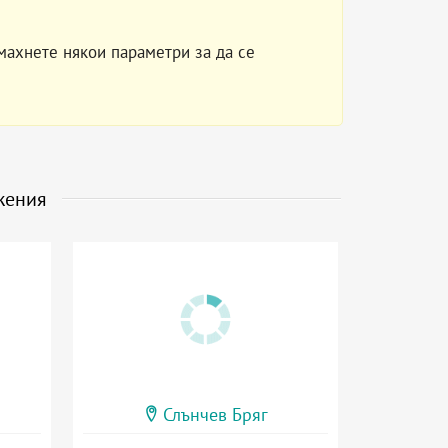
махнете някои параметри за да се
жения
Слънчев Бряг