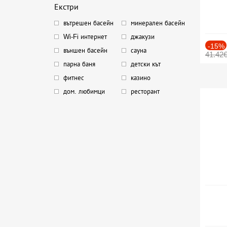
Екстри
вътрешен басейн
минерален басейн
Wi-Fi интернет
джакузи
-15%
външен басейн
сауна
41.42
парна баня
детски кът
фитнес
казино
дом. любимци
ресторант