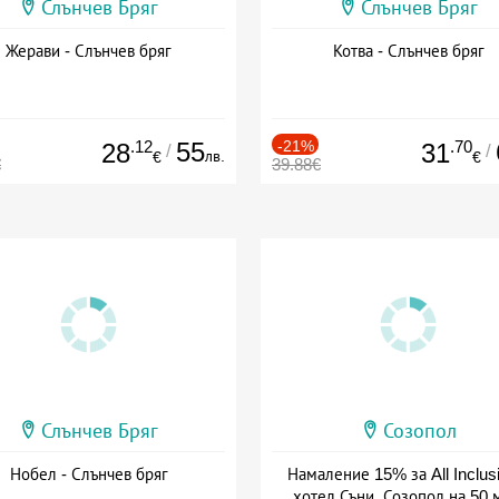
Слънчев Бряг
Слънчев Бряг
Жерави - Слънчев бряг
Котва - Слънчев бряг
.12
55
-21%
.70
28
31
/
/
лв.
€
€
€
39.88€
Слънчев Бряг
Созопол
Нобел - Слънчев бряг
Намаление 15% за All Inclus
хотел Съни, Созопол на 50 