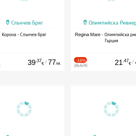
Слънчев Бряг
Олимпийска Ривие
Корона - Слънчев бряг
Regina Mare - Олимпийска ри
Гърция
.37
77
-16%
.47
39
21
/
/
лв.
€
€
€
25.57€