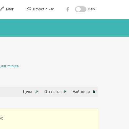
Блог
Връзка с нас
Dark
Last minute
Цена
Отстъпка
Най-нови
и: