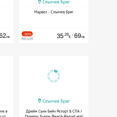
Слънчев Бряг
Марвел - Слънчев бряг
62
-30%
.28
69
35
/
лв.
лв.
€
50.11€
Слънчев Бряг
ive в
Дрийм Съни Бийч Резорт § СПА /
м от
Dreams Sunny Beach Resort and