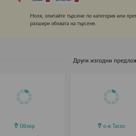
Моля, опитайте търсене по категория или пре
разшири обхвата на търсене.
Други изгодни предло
Обзор
о-в Тасос