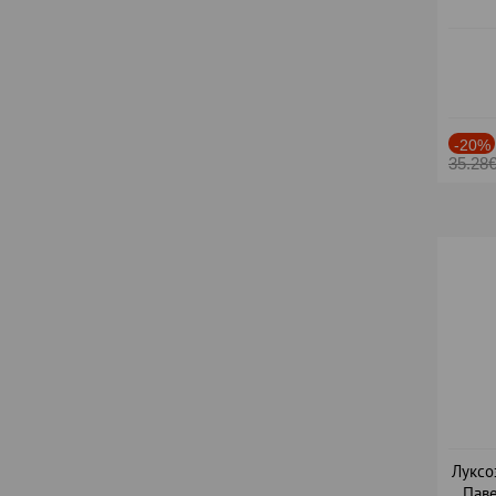
-20%
35.28
Луксо
Паве