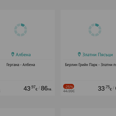
Албена
Златни Пясъци
Гергана - Албена
Берлин Грийн Парк - Златни п
.97
86
-25%
.75
43
33
/
/
лв.
€
€
€
44.99€