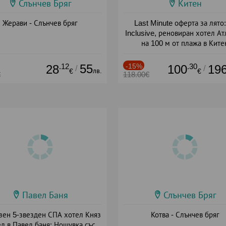
Слънчев Бряг
Китен
Жерави - Слънчев бряг
Last Minute оферта за лято: 
Inclusive, реновиран хотел А
на 100 м от плажа в Ките
Дата: 01.06 - 29.09 + all inclus
.12
55
-15%
.30
28
100
19
/
/
лв.
€
€
€
118.00€
Павел Баня
Слънчев Бряг
зен 5-звезден СПА хотел Княз
Котва - Слънчев бряг
л в Павел баня: Нощувка със