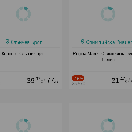
Слънчев Бряг
Олимпийска Ривие
Корона - Слънчев бряг
Regina Mare - Олимпийска ри
Гърция
.37
77
-16%
.47
39
21
/
/
лв.
€
€
€
25.57€