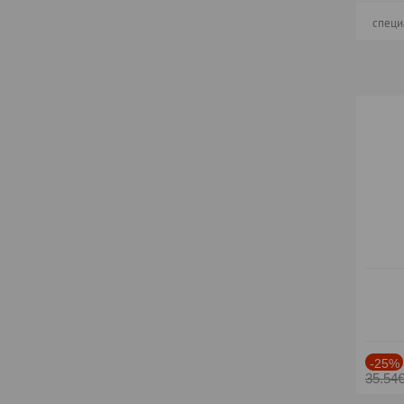
специ
-25%
35.54