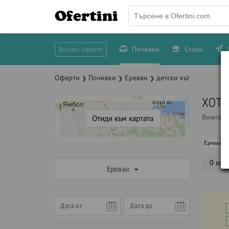
Ofertini
Почивки
Стоки
Всички оферти
Оферти
Почивки
Ереван
детски кът
❯
❯
❯
ХОТЕ
Вижте 
Отиди към картата
Ереван
0 офе
Ереван