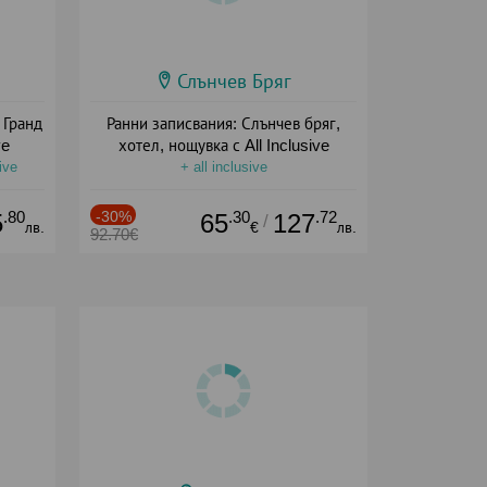
Слънчев Бряг
 Гранд
Ранни записвания: Слънчев бряг,
ve
хотел, нощувка с All Inclusive
ive
+ all inclusive
.80
-30%
.30
.72
5
65
127
/
лв.
€
лв.
92.70€