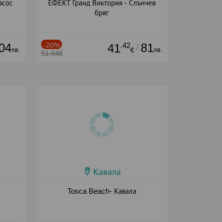
асос
ЕФЕКТ Гранд Виктория - Слънчев
бряг
04
-20%
.42
81
41
/
лв.
лв.
€
51.64€
Кавала
Tosca Beach- Кавала