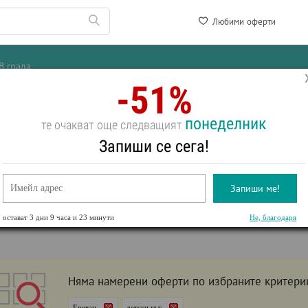
Любими оферти
В града
-51%
понеделник
те очакват още следващият
ЛИ С ДЕТСКИ КЪТ В
ЕРЕВАН
Запиши се сега!
още:
Море
Първа линия
За двама
СПА оферти
All inclusive
Уикенд
Запиши ме!
детски кът
рти
остават
3 дни 9 часа и 23 минути
Не, благодаря
Няма намерени оферти по избраните критери
Ереван
детски кът