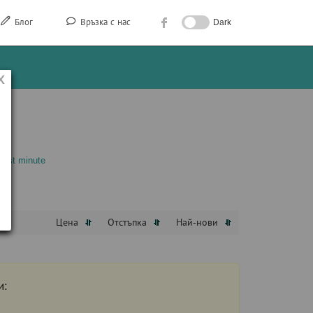
Блог
Връзка с нас
Dark
Last minute
Цена
Отстъпка
Най-нови
и: