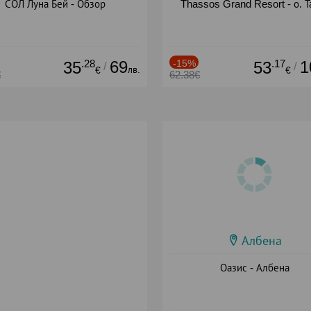
СОЛ Луна Бей - Обзор
Thassos Grand Resort - о. Т
.28
69
-15%
.17
1
35
53
/
/
лв.
€
€
€
62.38€
Албена
Оазис - Албена