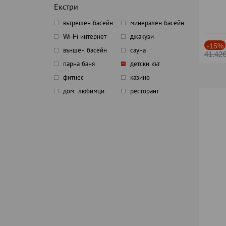
Екстри
вътрешен басейн
минерален басейн
Wi-Fi интернет
джакузи
-15%
външен басейн
сауна
41.42
парна баня
детски кът
фитнес
казино
дом. любимци
ресторант