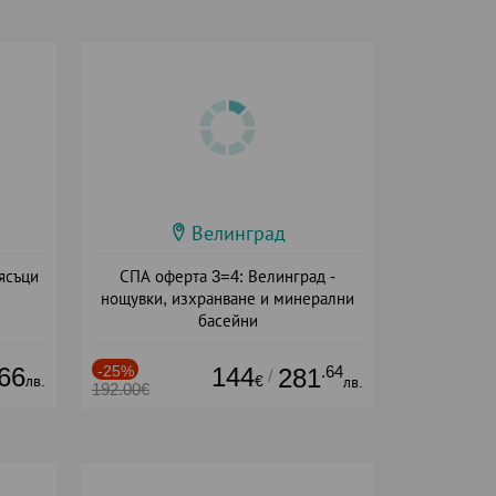
Велинград
ясъци
СПА оферта 3=4: Велинград -
нощувки, изхранване и минерални
басейни
Дата: 01.07 - 30.09 + полупансион
66
-25%
144
.64
281
/
лв.
€
лв.
192.00€