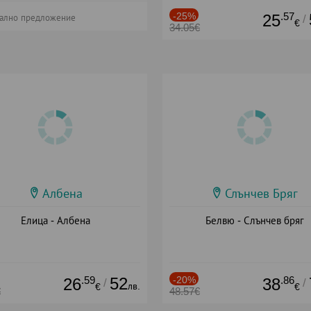
-25%
.57
25
/
ално предложение
€
34.05€
Албена
Слънчев Бряг
Елица - Албена
Белвю - Слънчев бряг
.59
52
-20%
.86
26
38
/
/
лв.
€
€
€
48.57€