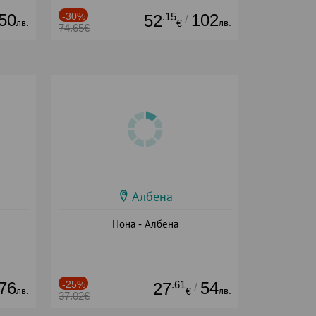
50
-30%
.15
102
52
/
лв.
лв.
€
74.65€
Албена
Нона - Албена
76
-25%
.61
54
27
/
лв.
лв.
€
37.02€