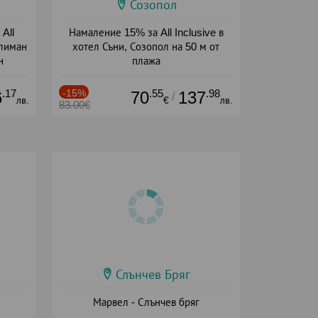
Созопол
All
Намаление 15% за All Inclusive в
тлиман
хотел Съни, Созопол на 50 м от
н
плажа
ive
Дата: 30.07 - 30.09 + all inclusive
.17
-15%
.55
.98
6
70
137
/
лв.
€
лв.
83.00€
Слънчев Бряг
Марвел - Слънчев бряг