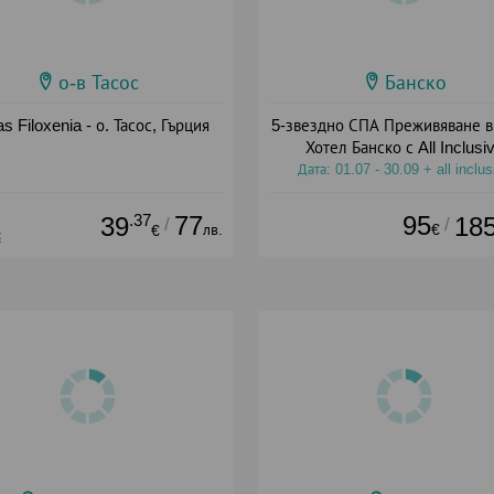
о-в Тасос
Банско
as Filoxenia - о. Тасос, Гърция
5-звездно СПА Преживяване в
Хотел Банско с All Inclusi
Дата: 01.07 - 30.09 + all inclus
.37
77
95
39
18
/
/
лв.
€
€
€