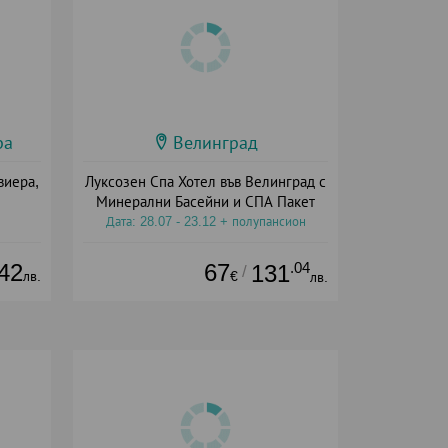
ра
Велинград
виера,
Луксозен Спа Хотел във Велинград с
Минерални Басейни и СПА Пакет
Дата: 28.07 - 23.12 + полупансион
42
67
.04
131
/
лв.
€
лв.