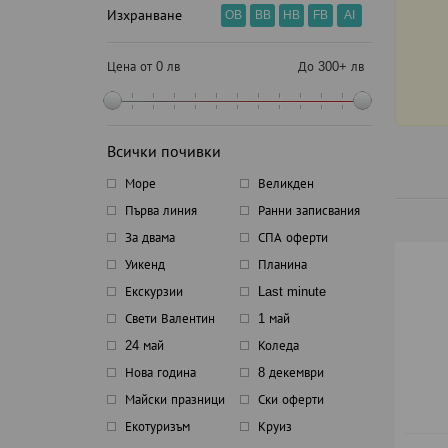
Изхранване
OB
BB
HB
FB
AI
Цена от 0 лв
До 300+ лв
Всички почивки
Море
Великден
Първа линия
Ранни записвания
За двама
СПА оферти
Уикенд
Планина
Екскурзии
Last minute
Свети Валентин
1 май
24 май
Коледа
Нова година
8 декември
Майски празници
Ски оферти
Екотуризъм
Круиз