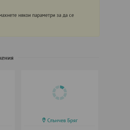
махнете някои параметри за да се
жения
Слънчев Бряг