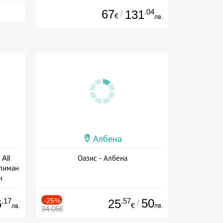
67
.04
131
/
€
лв.
Албена
All
Оазис - Албена
тлиман
н
ive
.17
-25%
.57
50
6
25
/
лв.
лв.
€
34.05€