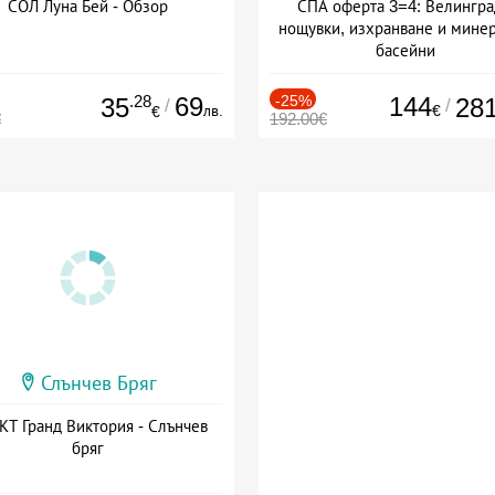
СОЛ Луна Бей - Обзор
СПА оферта 3=4: Велингра
нощувки, изхранване и мине
басейни
Дата: 01.07 - 30.09 + полупан
.28
69
-25%
144
35
28
/
/
лв.
€
€
€
192.00€
Слънчев Бряг
Т Гранд Виктория - Слънчев
бряг