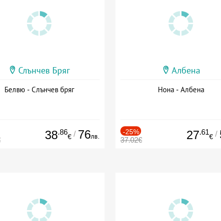
Слънчев Бряг
Албена
Белвю - Слънчев бряг
Нона - Албена
.86
76
-25%
.61
38
27
/
/
лв.
€
€
€
37.02€