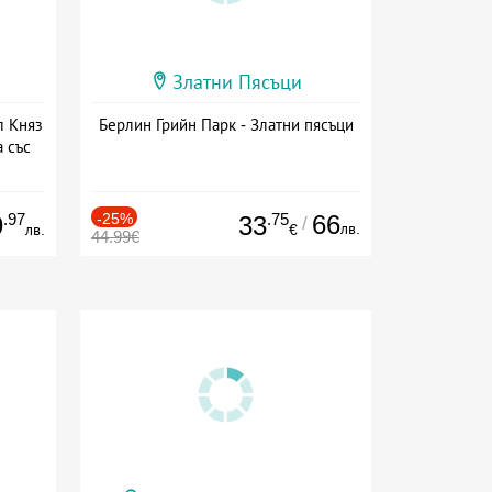
Златни Пясъци
л Княз
Берлин Грийн Парк - Златни пясъци
 със
сион
.97
-25%
.75
66
9
33
/
лв.
лв.
€
44.99€