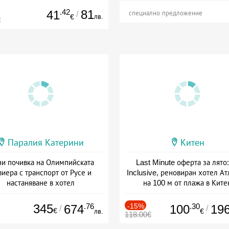
.42
81
41
/
специално предложение
лв.
€
€
Паралия Катерини
Китен
и почивка на Олимпийската
Last Minute оферта за лято: 
виера с транспорт от Русе и
Inclusive, реновиран хотел А
настаняване в хотел
на 100 м от плажа в Ките
Дата: 18.09 - 23.09 + закуска
Дата: 01.06 - 29.09 + all inclus
345
.76
-15%
.30
674
100
19
/
/
€
лв.
€
118.00€