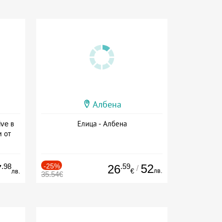
Албена
ive в
Елица - Албена
м от
ive
.98
-25%
.59
52
7
26
/
лв.
лв.
€
35.54€