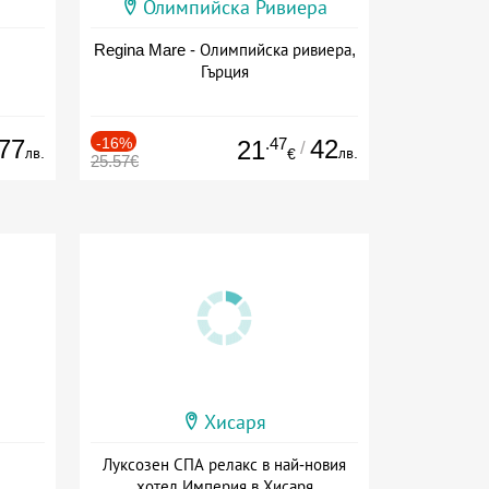
Олимпийска Ривиера
Regina Mare - Олимпийска ривиера,
Гърция
77
-16%
.47
42
21
/
лв.
лв.
€
25.57€
Хисаря
Луксозен СПА релакс в най-новия
хотел Империя в Хисаря