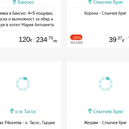
Банско
Слънчев Бряг
ивка в Банско: 4=5 нощувки,
Корона - Слънчев бряг
уска и възможност за обяд и
еря в хотел Мария Антоанета
а: 16.07 - 07.09 + полупансион
120
.70
-20%
.37
234
39
/
/
€
лв.
€
49.08€
о-в Тасос
Слънчев Бряг
as Filoxenia - о. Тасос, Гърция
Жерави - Слънчев бряг