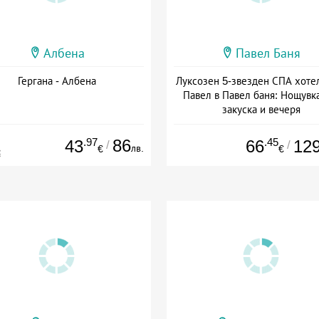
Албена
Павел Баня
Гергана - Албена
Луксозен 5-звезден СПА хоте
Павел в Павел баня: Нощувка
закуска и вечеря
Дата: 17.07 - 22.12 + полупан
.97
86
.45
43
66
12
/
/
лв.
€
€
€