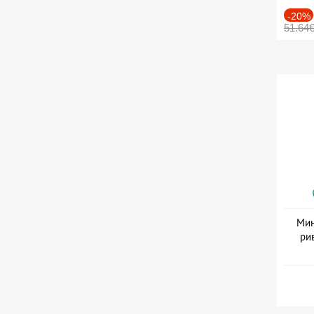
-20%
51.64
Мин
ри