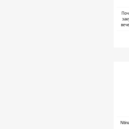
Поч
зак
веч
Дат
Ntin