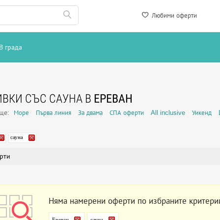
Любими оферти
В града
ВКИ СЪС САУНА В
ЕРЕВАН
още:
Море
Първа линия
За двама
СПА оферти
All inclusive
Уикенд
сауна
рти
Няма намерени оферти по избраните критери
Ереван
сауна