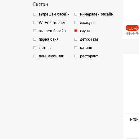
Екстри
вътрешен басейн
минерален басейн
Wi-Fi интернет
джакузи
-15%
външен басейн
сауна
41.42
парна баня
детски кът
фитнес
казино
дом. любимци
ресторант
ЕФЕК