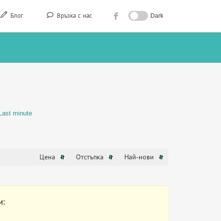
Блог
Връзка с нас
Dark
Last minute
Цена
Отстъпка
Най-нови
и: