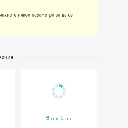
махнете някои параметри за да се
жения
о-в Тасос