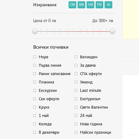
Изхранване
OB
BB
HB
FB
AI
Цена от 0 лв
До 300+ лв
Всички почивки
Море
Великден
Първа линия
За двама
Ранни записвания
СПА оферти
Планина
Уикенд
Екскурзии
Last minute
Ски оферти
Екотуризъм
Круиз
Свети Валентин
1 май
24 май
Коледа
Нова година
8 декември
Майски празници