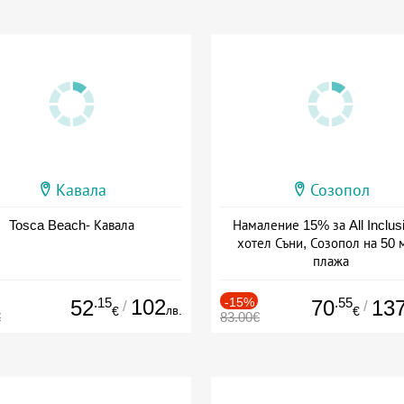
Кавала
Созопол
Tosca Beach- Кавала
Намаление 15% за All Inclus
хотел Съни, Созопол на 50 
плажа
Дата: 30.07 - 30.09 + all inclus
.15
102
-15%
.55
52
70
13
/
/
лв.
€
€
€
83.00€