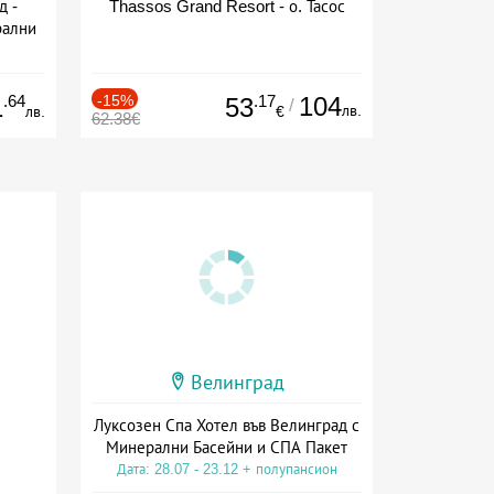
д -
Thassos Grand Resort - о. Тасос
рални
сион
.64
-15%
.17
104
1
53
/
лв.
лв.
€
62.38€
Велинград
Луксозен Спа Хотел във Велинград с
Минерални Басейни и СПА Пакет
Дата: 28.07 - 23.12 + полупансион