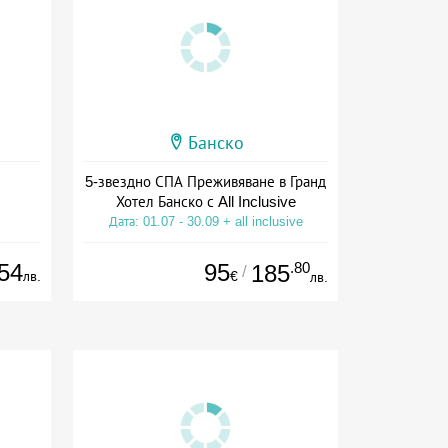
Банско
5-звездно СПА Преживяване в Гранд
Хотел Банско с All Inclusive
Дата: 01.07 - 30.09 + all inclusive
54
95
.80
185
/
лв.
€
лв.