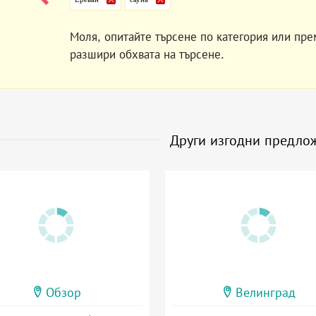
Моля, опитайте търсене по категория или пре
разшири обхвата на търсене.
Други изгодни предло
Обзор
Велинград