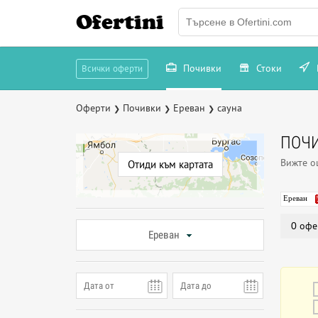
Ofertini
Почивки
Стоки
Всички оферти
Оферти
Почивки
Ереван
сауна
❯
❯
❯
ПОЧИ
Вижте 
Отиди към картата
Ереван
0 офе
Ереван