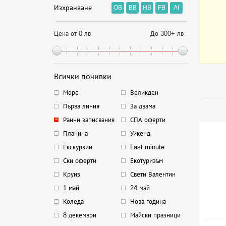
Изхранване
OB
BB
HB
FB
AI
Цена от 0 лв
До 300+ лв
Всички почивки
Море
Великден
Първа линия
За двама
Ранни записвания
СПА оферти
Планина
Уикенд
Екскурзии
Last minute
Ски оферти
Екотуризъм
Круиз
Свети Валентин
1 май
24 май
Коледа
Нова година
8 декември
Майски празници