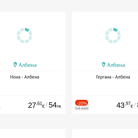
Албена
Албена
Нона - Албена
Гергана - Албена
.61
54
-20%
.97
27
43
/
/
лв.
€
€
€
54.66€