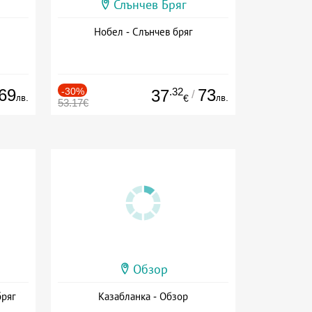
Слънчев Бряг
Нобел - Слънчев бряг
69
-30%
.32
73
37
/
лв.
лв.
€
53.17€
Обзор
бряг
Казабланка - Обзор