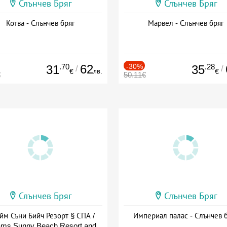
Слънчев Бряг
Слънчев Бряг
Котва - Слънчев бряг
Марвел - Слънчев бряг
.70
62
-30%
.28
31
35
/
/
лв.
€
€
€
50.11€
Слънчев Бряг
Слънчев Бряг
йм Съни Бийч Резорт § СПА /
Империал палас - Слънчев 
ms Sunny Beach Resort and