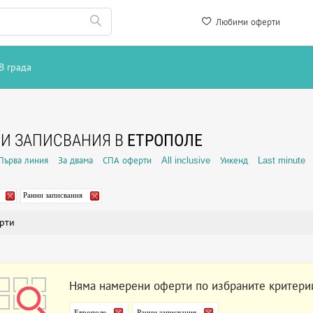
Любими оферти
В града
И ЗАПИСВАНИЯ В
ЕТРОПОЛЕ
Първа линия
За двама
СПА оферти
All inclusive
Уикенд
Last minute
Ранни записвания
рти
Няма намерени оферти по избраните критери
Етрополе
Ранни записвания