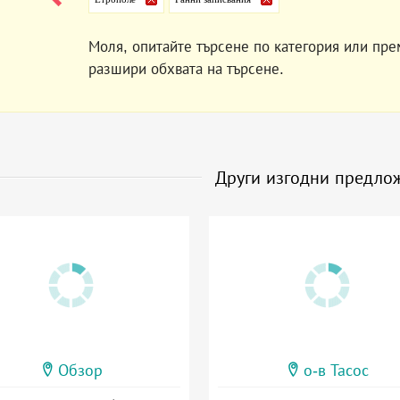
Моля, опитайте търсене по категория или пре
разшири обхвата на търсене.
Други изгодни предло
Обзор
о-в Тасос