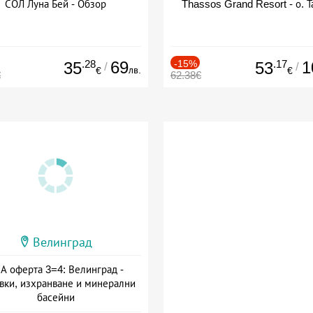
СОЛ Луна Бей - Обзор
Thassos Grand Resort - о. Т
.28
69
-15%
.17
1
35
53
/
/
лв.
€
€
€
62.38€
Велинград
А оферта 3=4: Велинград -
вки, изхранване и минерални
басейни
а: 01.07 - 30.09 + полупансион