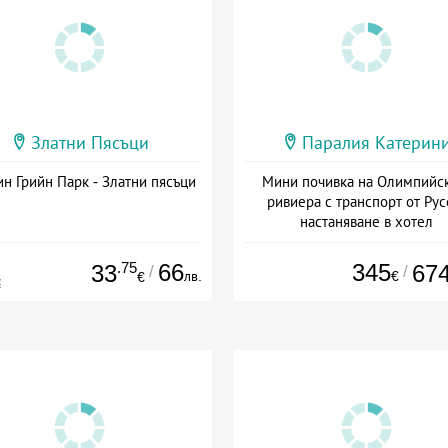
Златни Пясъци
Паралия Катерин
н Грийн Парк - Златни пясъци
Мини почивка на Олимпийс
ривиера с транспорт от Рус
настаняване в хотел
Дата: 18.09 - 23.09 + закуск
.75
66
345
33
67
/
/
лв.
€
€
€