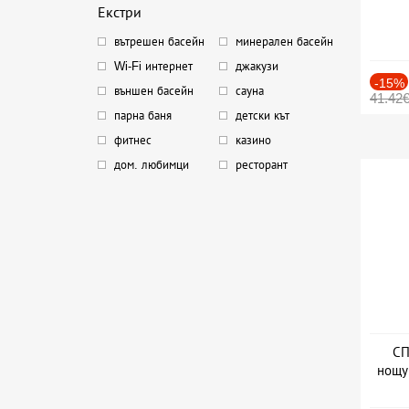
Екстри
вътрешен басейн
минерален басейн
Wi-Fi интернет
джакузи
-15%
външен басейн
сауна
41.42
парна баня
детски кът
фитнес
казино
дом. любимци
ресторант
СП
нощу
Дат