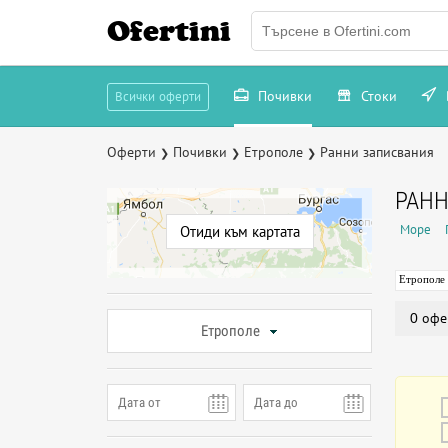
Ofertini
Почивки
Стоки
Всички оферти
Оферти
Почивки
Етрополе
Ранни записвания
❯
❯
❯
РАНН
Море
Отиди към картата
Етрополе
0 офе
Етрополе