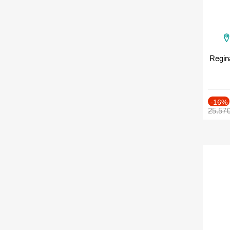
Regin
-16%
25.57