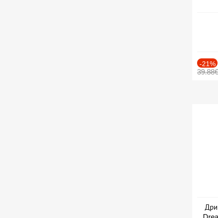
-21%
39.88
Дри
Drea