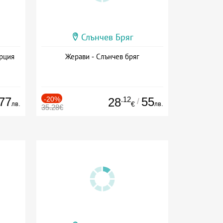
Слънчев Бряг
ърция
Жерави - Слънчев бряг
77
-20%
.12
55
28
/
лв.
лв.
€
35.28€