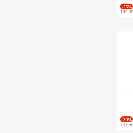
-25%
192.0
-30%
74.65