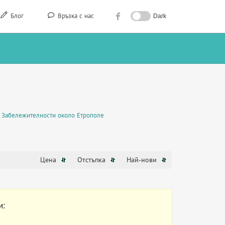
Блог
Връзка с нас
Dark
Забележителности около Етрополе
Цена
Отстъпка
Най-нови
и: