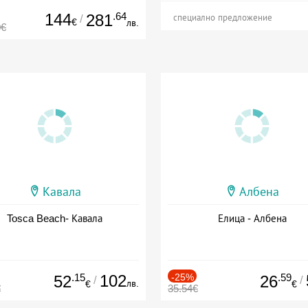
144
.64
281
/
специално предложение
€
лв.
0€
Кавала
Албена
Tosca Beach- Кавала
Елица - Албена
.15
102
-25%
.59
52
26
/
/
лв.
€
€
€
35.54€