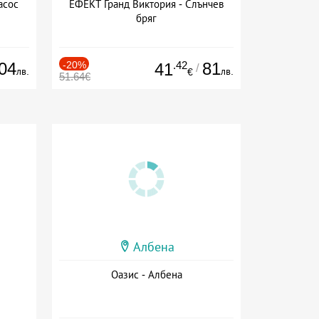
асос
ЕФЕКТ Гранд Виктория - Слънчев
бряг
04
-20%
.42
81
41
/
лв.
лв.
€
51.64€
Албена
Оазис - Албена