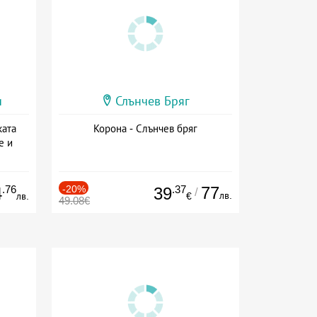
и
Слънчев Бряг
ката
Корона - Слънчев бряг
е и
а
.76
-20%
.37
77
4
39
/
лв.
лв.
€
49.08€