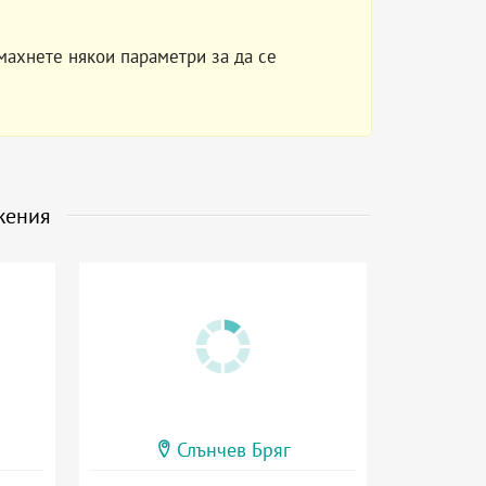
махнете някои параметри за да се
жения
Слънчев Бряг