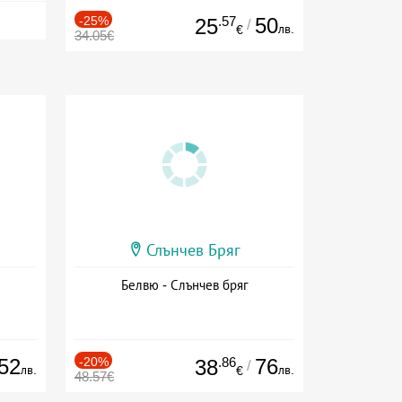
-25%
.57
50
25
/
лв.
€
34.05€
Слънчев Бряг
Белвю - Слънчев бряг
52
-20%
.86
76
38
/
лв.
лв.
€
48.57€