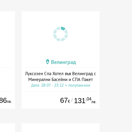
Велинград
Луксозен Спа Хотел във Велинград с
Минерални Басейни и СПА Пакет
Дата: 28.07 - 23.12 + полупансион
86
67
.04
131
/
лв.
€
лв.