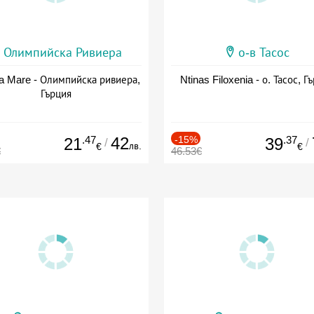
Олимпийска Ривиера
о-в Тасос
a Mare - Олимпийска ривиера,
Ntinas Filoxenia - о. Тасос, Г
Гърция
.47
42
-15%
.37
21
39
/
/
лв.
€
€
€
46.53€