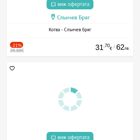
виж офертата
Слънчев Бряг
Котва - Слънчев бряг
-21%
.70
62
31
/
лв.
€
39.88€
виж офертата