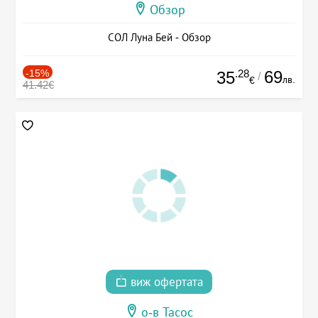
Обзор
СОЛ Луна Бей - Обзор
-15%
.28
69
35
/
лв.
€
41.42€
виж офертата
о-в Тасос