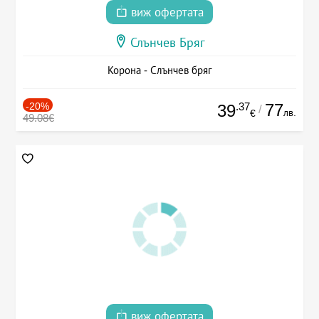
виж офертата
Слънчев Бряг
Корона - Слънчев бряг
-20%
.37
77
39
/
лв.
€
49.08€
виж офертата