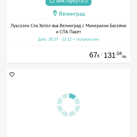
виж офертата
Велинград
Луксозен Спа Хотел във Велинград с Минерални Басейни
и СПА Пакет
Дата: 28.07 - 23.12 + полупансион
67
.04
131
/
€
лв.