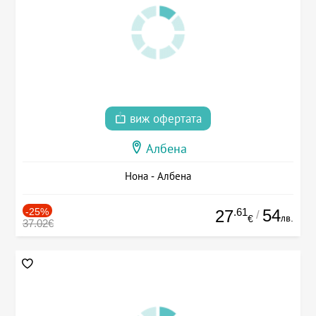
виж офертата
Албена
Нона - Албена
-25%
.61
54
27
/
лв.
€
37.02€