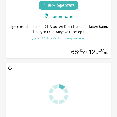
виж офертата
Павел Баня
Луксозен 5-звезден СПА хотел Княз Павел в Павел баня:
Нощувка със закуска и вечеря
Дата: 17.07 - 22.12 + полупансион
.45
.97
66
129
/
€
лв.