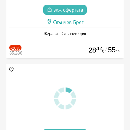
виж офертата
Слънчев Бряг
Жерави - Слънчев бряг
-20%
.12
55
28
/
лв.
€
35.28€