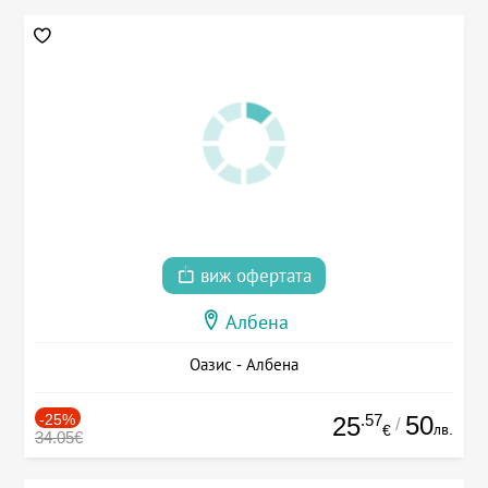
виж офертата
Албена
Оазис - Албена
-25%
.57
50
25
/
лв.
€
34.05€