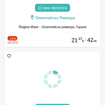
виж офертата
Олимпийска Ривиера
Regina Mare - Олимпийска ривиера, Гърция
-16%
.47
42
21
/
лв.
€
25.57€