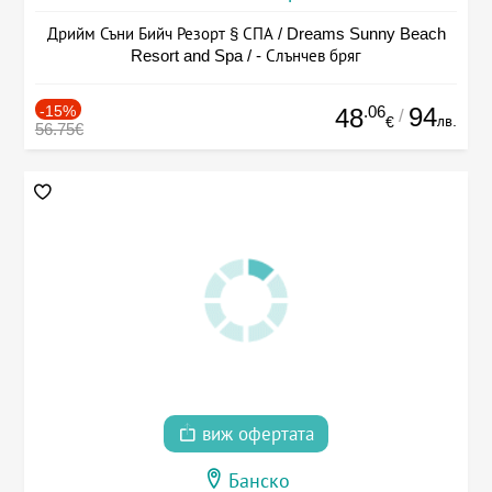
Дрийм Съни Бийч Резорт § СПА / Dreams Sunny Beach
Resort and Spa / - Слънчев бряг
-15%
.06
94
48
/
лв.
€
56.75€
виж офертата
Банско