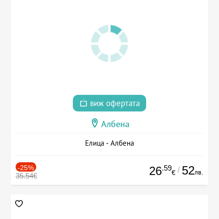
виж офертата
Албена
Елица - Албена
-25%
.59
52
26
/
лв.
€
35.54€