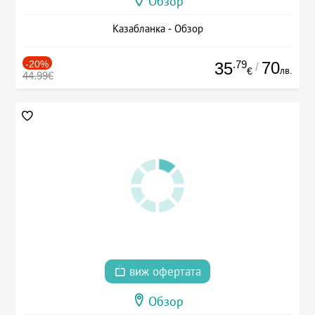
Обзор
Казабланка - Обзор
-20%
.79
70
35
/
лв.
€
44.99€
виж офертата
Обзор