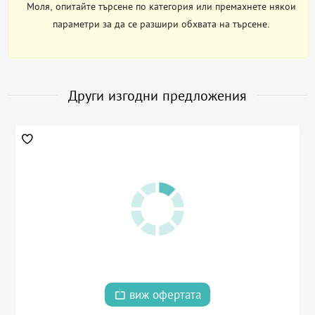
Моля, опитайте търсене по категория или премахнете някои
параметри за да се разшири обхвата на търсене.
Други изгодни предложения
виж офертата