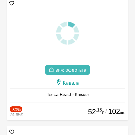
виж офертата
Кавала
Tosca Beach- Кавала
-30%
.15
102
52
/
лв.
€
74.65€