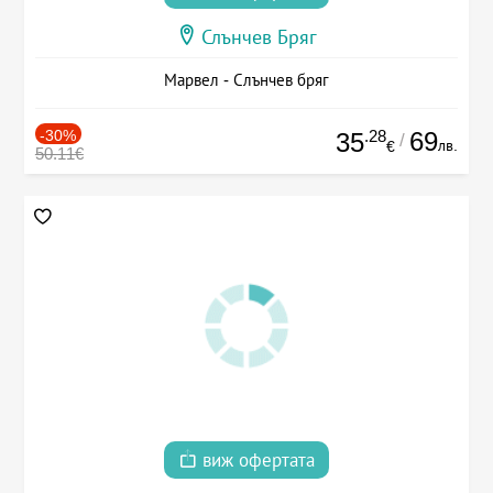
Слънчев Бряг
Марвел - Слънчев бряг
-30%
.28
69
35
/
лв.
€
50.11€
виж офертата