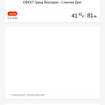
ЕФЕКТ Гранд Виктория - Слънчев бряг
-20%
.42
81
41
/
лв.
€
51.64€
специално предложение