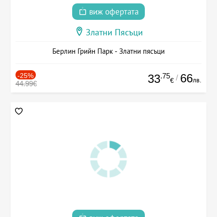
виж офертата
Златни Пясъци
Берлин Грийн Парк - Златни пясъци
-25%
.75
66
33
/
лв.
€
44.99€