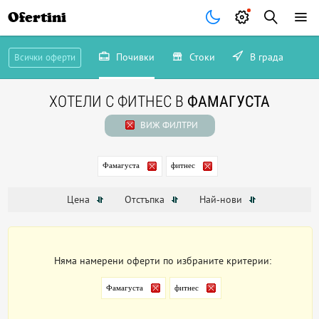
Ofertini
Почивки
Стоки
В града
Всички оферти
ХОТЕЛИ С ФИТНЕС В
ФАМАГУСТА
ВИЖ ФИЛТРИ
Фамагуста
фитнес
Цена
Отстъпка
Най-нови
Няма намерени оферти по избраните критерии:
Фамагуста
фитнес