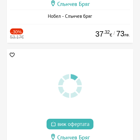
Слънчев Бряг
Нобел - Слънчев бряг
-30%
.32
73
37
/
лв.
€
53.17€
виж офертата
Слънчев Бряг