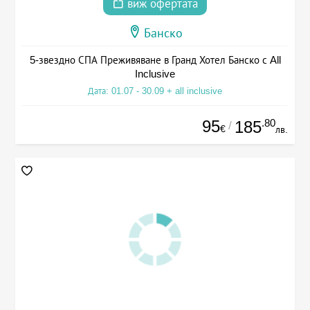
виж офертата
Банско
5-звездно СПА Преживяване в Гранд Хотел Банско с All
Inclusive
Дата: 01.07 - 30.09 + all inclusive
95
.80
185
/
€
лв.