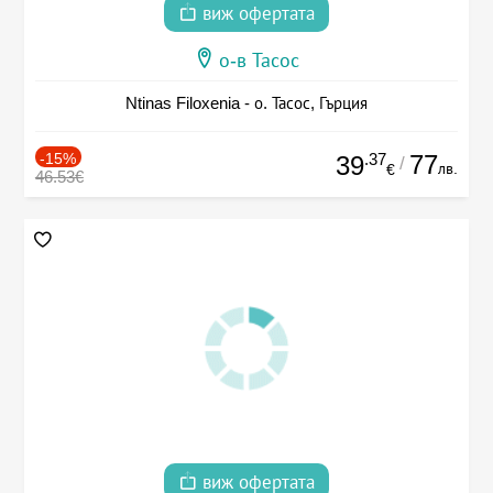
виж офертата
о-в Тасос
Ntinas Filoxenia - о. Тасос, Гърция
-15%
.37
77
39
/
лв.
€
46.53€
виж офертата