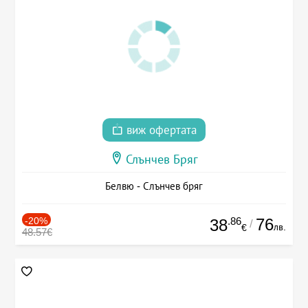
виж офертата
Слънчев Бряг
Белвю - Слънчев бряг
-20%
.86
76
38
/
лв.
€
48.57€