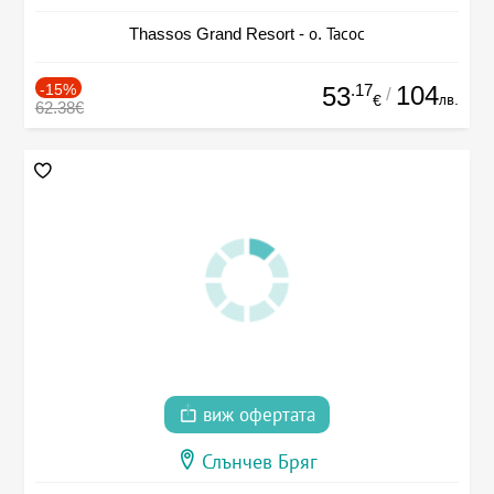
Thassos Grand Resort - о. Тасос
-15%
.17
104
53
/
лв.
€
62.38€
виж офертата
Слънчев Бряг