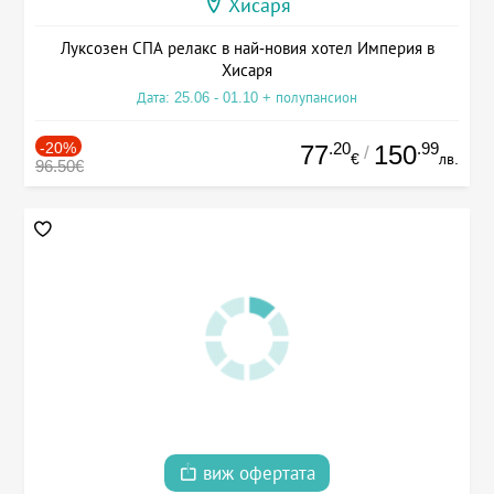
Хисаря
Луксозен СПА релакс в най-новия хотел Империя в
Хисаря
Дата: 25.06 - 01.10 + полупансион
-20%
.20
.99
77
150
/
€
лв.
96.50€
виж офертата