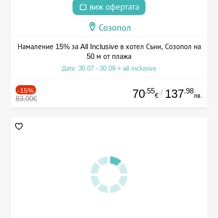
виж офертата
Созопол
Намаление 15% за All Inclusive в хотел Съни, Созопол на
50 м от плажа
Дата: 30.07 - 30.09 + all inclusive
-15%
.55
.98
70
137
/
€
лв.
83.00€