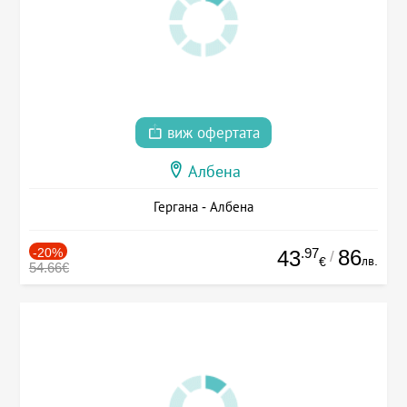
виж офертата
Албена
Гергана - Албена
-20%
.97
86
43
/
лв.
€
54.66€