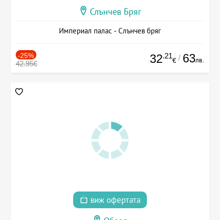
Слънчев Бряг
Империал палас - Слънчев бряг
-25%
.21
63
32
/
лв.
€
42.95€
виж офертата