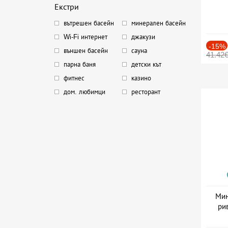
Екстри
вътрешен басейн
минерален басейн
Wi-Fi интернет
джакузи
-15%
външен басейн
сауна
41.42
парна баня
детски кът
фитнес
казино
дом. любимци
ресторант
Мин
ри