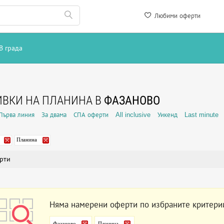
Любими оферти
В града
ВКИ НА ПЛАНИНА В
ФАЗАНОВО
Първа линия
За двама
СПА оферти
All inclusive
Уикенд
Last minute
Планина
рти
Няма намерени оферти по избраните критери
Фазаново
Планина