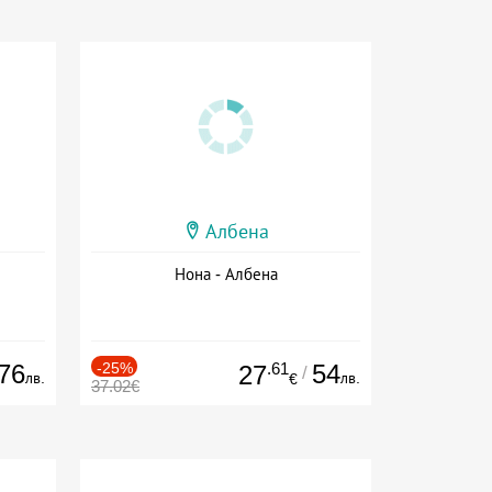
Албена
Нона - Албена
76
-25%
.61
54
27
/
лв.
лв.
€
37.02€