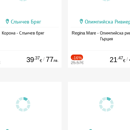
Слънчев Бряг
Олимпийска Ривие
Корона - Слънчев бряг
Regina Mare - Олимпийска ри
Гърция
.37
77
-16%
.47
39
21
/
/
лв.
€
€
€
25.57€