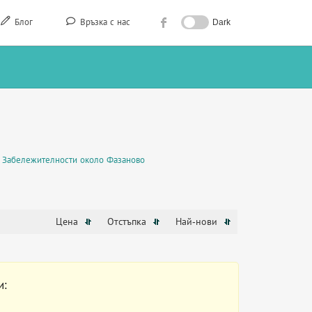
Блог
Връзка с нас
Dark
Забележителности около Фазаново
Цена
Отстъпка
Най-нови
и: