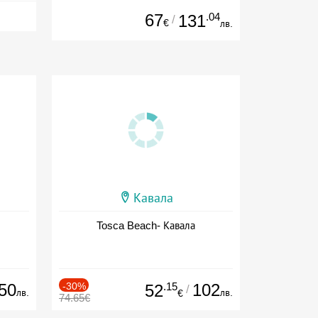
67
.04
131
/
€
лв.
Кавала
Tosca Beach- Кавала
50
-30%
.15
102
52
/
лв.
лв.
€
74.65€