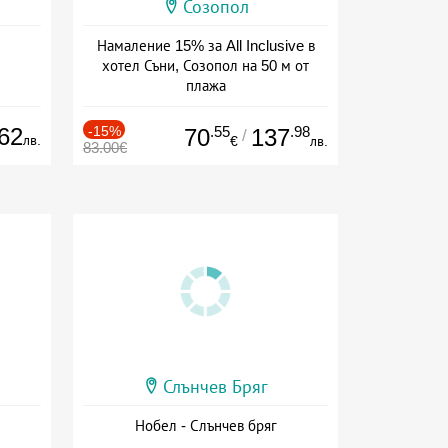
Созопол
Намаление 15% за All Inclusive в
хотел Съни, Созопол на 50 м от
плажа
Дата: 30.07 - 30.09 + all inclusive
62
-15%
.55
.98
70
137
/
лв.
€
лв.
83.00€
Слънчев Бряг
Нобел - Слънчев бряг