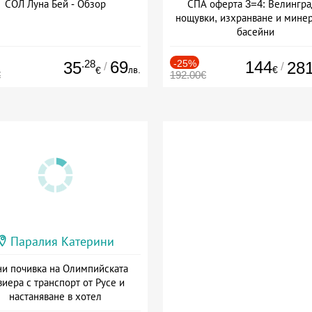
СОЛ Луна Бей - Обзор
СПА оферта 3=4: Велингра
нощувки, изхранване и мине
басейни
Дата: 01.07 - 30.09 + полупан
.28
69
-25%
144
35
28
/
/
лв.
€
€
€
192.00€
Паралия Катерини
и почивка на Олимпийската
виера с транспорт от Русе и
настаняване в хотел
Дата: 18.09 - 23.09 + закуска