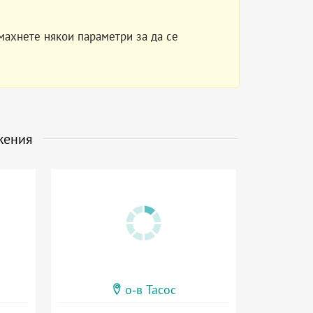
махнете някои параметри за да се
жения
о-в Тасос