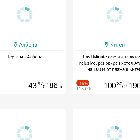
Албена
Китен
Гергана - Албена
Last Minute оферта за лято: 
Inclusive, реновиран хотел А
на 100 м от плажа в Ките
Дата: 01.06 - 29.09 + all inclus
.97
86
-15%
.30
43
100
19
/
/
лв.
€
€
€
118.00€