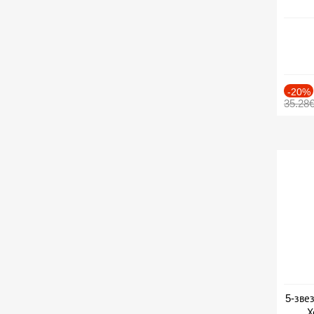
-20%
35.28
5-зве
Х