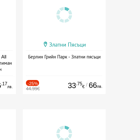
Златни Пясъци
All
Берлин Грийн Парк - Златни пясъци
тлиман
н
ive
.17
-25%
.75
66
6
33
/
лв.
лв.
€
44.99€