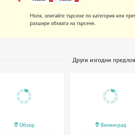
Моля, опитайте търсене по категория или пре
разшири обхвата на търсене.
Други изгодни предло
Обзор
Велинград