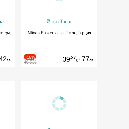
ра
о-в Тасос
виера,
Ntinas Filoxenia - о. Тасос, Гърция
42
-15%
.37
77
39
/
лв.
лв.
€
46.53€