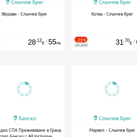
Слънчев Бряг
Слънчев Бряг
Жерави - Слънчев бряг
Котва - Слънчев бряг
.12
55
-21%
.70
28
31
/
/
лв.
€
€
€
39.88€
Банско
Слънчев Бряг
здно СПА Преживяване в Гранд
Марвел - Слънчев бряг
отел Банско с All Inclusive