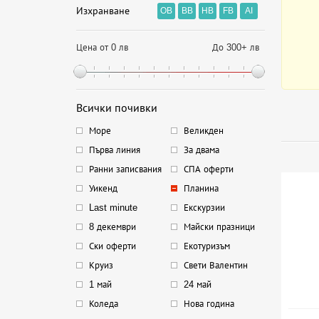
Изхранване
OB
BB
HB
FB
AI
Цена от 0 лв
До 300+ лв
Всички почивки
Море
Великден
Първа линия
За двама
Ранни записвания
СПА оферти
Уикенд
Планина
Last minute
Екскурзии
8 декември
Майски празници
Ски оферти
Екотуризъм
Круиз
Свети Валентин
1 май
24 май
Коледа
Нова година