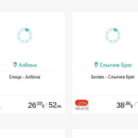
Албена
Слънчев Бряг
Елица - Албена
Белвю - Слънчев бряг
.59
52
-20%
.86
26
38
/
/
лв.
€
€
€
48.57€