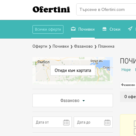
Ofertini
Почивки
Стоки
Всички оферти
Оферти
Почивки
Фазаново
Планина
❯
❯
❯
ПОЧИ
Море
Отиди към картата
Фазаново
0 офе
Фазаново