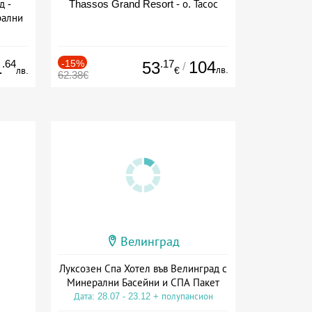
д -
Thassos Grand Resort - о. Тасос
рални
сион
.64
-15%
.17
104
1
53
/
лв.
лв.
€
62.38€
Велинград
Луксозен Спа Хотел във Велинград с
Минерални Басейни и СПА Пакет
Дата: 28.07 - 23.12 + полупансион