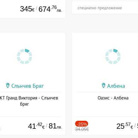
345
.76
674
/
специално предложение
€
лв.
Слънчев Бряг
Албена
Т Гранд Виктория - Слънчев
Оазис - Албена
бряг
.42
81
-25%
.57
41
25
/
/
лв.
€
€
€
34.05€