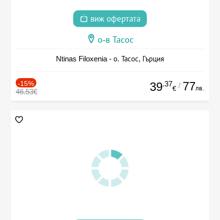
виж офертата
о-в Тасос
Ntinas Filoxenia - о. Тасос, Гърция
-15%
.37
77
39
/
лв.
€
46.53€