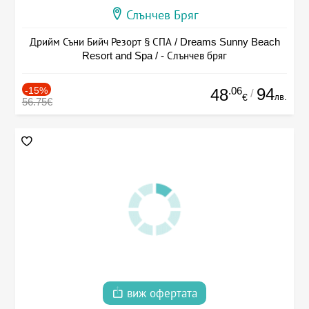
Слънчев Бряг
Дрийм Съни Бийч Резорт § СПА / Dreams Sunny Beach
Resort and Spa / - Слънчев бряг
-15%
.06
94
48
/
лв.
€
56.75€
виж офертата