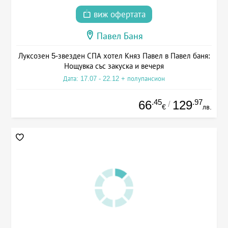
виж офертата
Павел Баня
Луксозен 5-звезден СПА хотел Княз Павел в Павел баня:
Нощувка със закуска и вечеря
Дата: 17.07 - 22.12 + полупансион
.45
.97
66
129
/
€
лв.