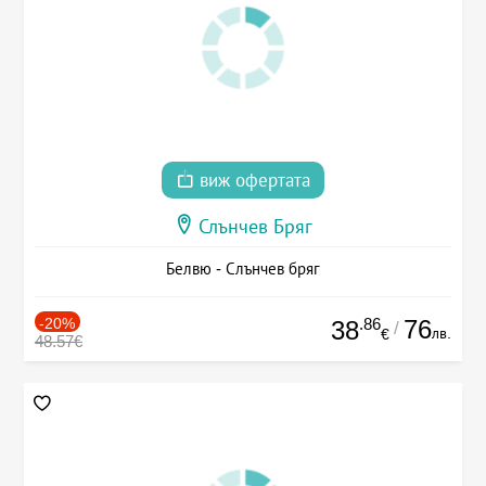
виж офертата
Слънчев Бряг
Белвю - Слънчев бряг
-20%
.86
76
38
/
лв.
€
48.57€