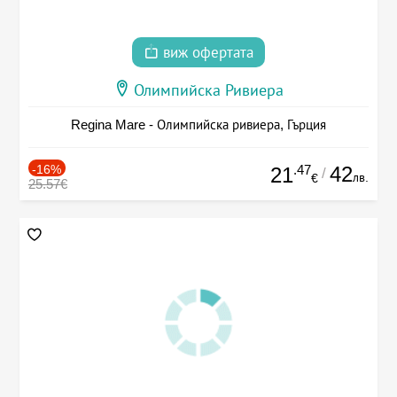
виж офертата
Олимпийска Ривиера
Regina Mare - Олимпийска ривиера, Гърция
-16%
.47
42
21
/
лв.
€
25.57€