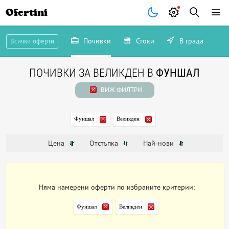
Ofertini
Почивки
Стоки
В града
Всички оферти
ПОЧИВКИ ЗА ВЕЛИКДЕН В
ФУНШАЛ
ВИЖ ФИЛТРИ
Фуншал
Великден
Цена
Отстъпка
Най-нови
Няма намерени оферти по избраните критерии:
Фуншал
Великден