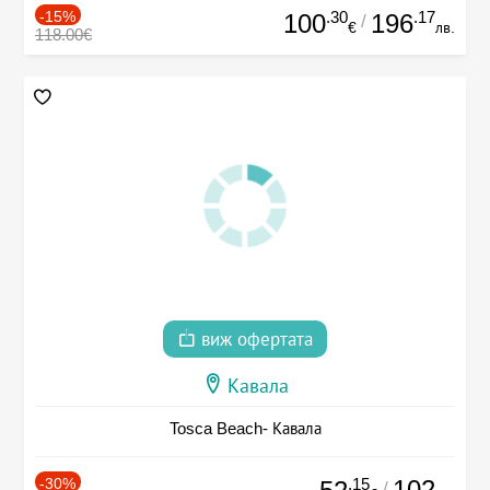
-15%
.30
.17
100
196
/
€
лв.
118.00€
виж офертата
Кавала
Tosca Beach- Кавала
-30%
.15
102
/