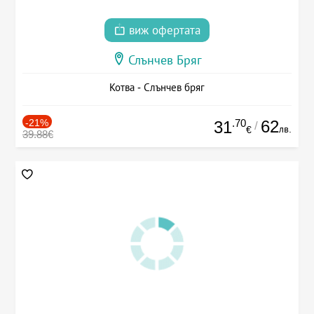
виж офертата
Слънчев Бряг
Котва - Слънчев бряг
-21%
.70
62
31
/
лв.
€
39.88€