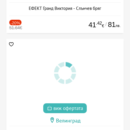
ЕФЕКТ Гранд Виктория - Слънчев бряг
-20%
.42
81
41
/
лв.
€
51.64€
виж офертата
Велинград