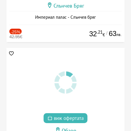
Слънчев Бряг
Империал палас - Слънчев бряг
-25%
.21
63
32
/
лв.
€
42.95€
виж офертата
Обзор