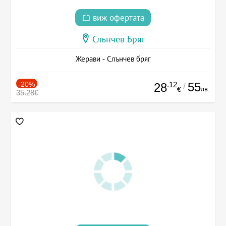
виж офертата
Слънчев Бряг
Жерави - Слънчев бряг
-20%
.12
55
28
/
лв.
€
35.28€