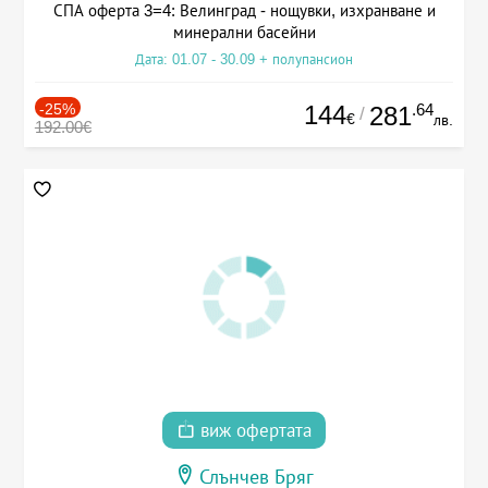
СПА оферта 3=4: Велинград - нощувки, изхранване и
минерални басейни
Дата: 01.07 - 30.09 + полупансион
-25%
144
.64
281
/
€
лв.
192.00€
виж офертата
Слънчев Бряг