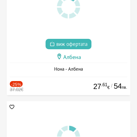
виж офертата
Албена
Нона - Албена
-25%
.61
54
27
/
лв.
€
37.02€