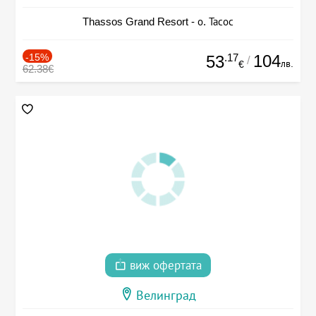
Thassos Grand Resort - о. Тасос
-15%
.17
104
53
/
лв.
€
62.38€
виж офертата
Велинград