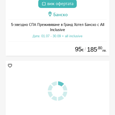
виж офертата
Банско
5-звездно СПА Преживяване в Гранд Хотел Банско с All
Inclusive
Дата: 01.07 - 30.09 + all inclusive
95
.80
185
/
€
лв.