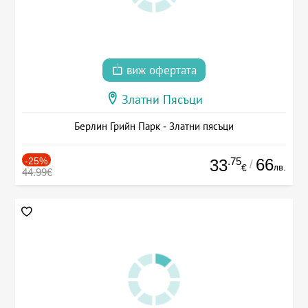
виж офертата
Златни Пясъци
Берлин Грийн Парк - Златни пясъци
-25%
.75
66
33
/
лв.
€
44.99€