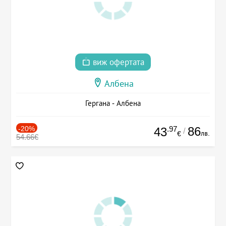
виж офертата
Албена
Гергана - Албена
-20%
.97
86
43
/
лв.
€
54.66€