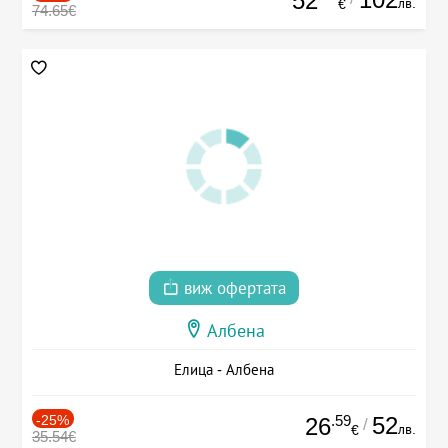
52
лв.
€
74.65€
виж офертата
Албена
Елица - Албена
-25%
.59
52
26
/
лв.
€
35.54€