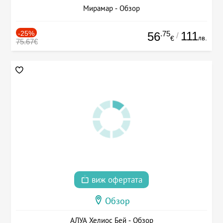
Мирамар - Обзор
-25%
.75
111
56
/
лв.
€
75.67€
виж офертата
Обзор
АЛУА Хелиос Бей - Обзор