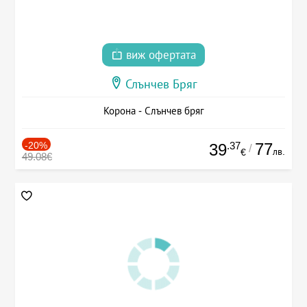
виж офертата
Слънчев Бряг
Корона - Слънчев бряг
-20%
.37
77
39
/
лв.
€
49.08€