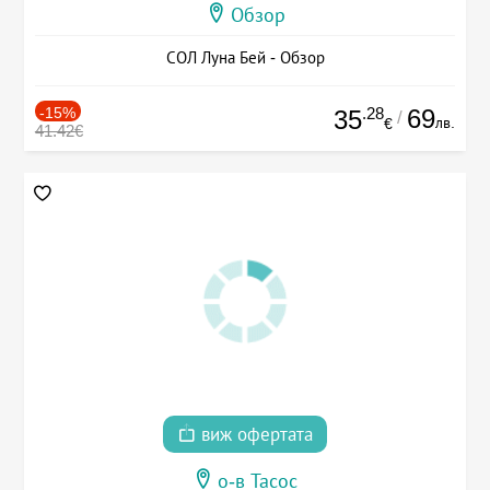
Обзор
СОЛ Луна Бей - Обзор
-15%
.28
69
35
/
лв.
€
41.42€
виж офертата
о-в Тасос