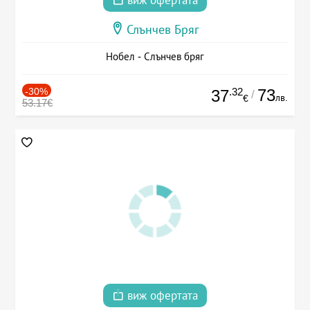
виж офертата
Слънчев Бряг
Нобел - Слънчев бряг
-30%
.32
73
37
/
лв.
€
53.17€
виж офертата