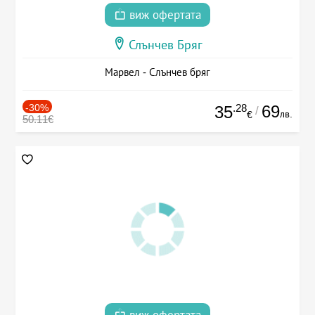
виж офертата
Слънчев Бряг
Марвел - Слънчев бряг
-30%
.28
69
35
/
лв.
€
50.11€