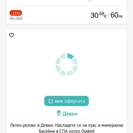
-15%
.68
60
30
/
лв.
€
36.30€
виж офертата
Девин
Летен релакс в Девин: Насладете се на лукс и минерални
басейни в СПА хотел Орфей