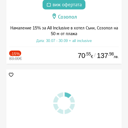
виж офертата
Созопол
Намаление 15% за All Inclusive в хотел Съни, Созопол на
50 м от плажа
Дата: 30.07 - 30.09 + all inclusive
-15%
.55
.98
70
137
/
€
лв.
83.00€