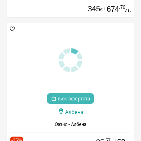
345
.76
674
/
€
лв.
виж офертата
Албена
Оазис - Албена
-25%
.57