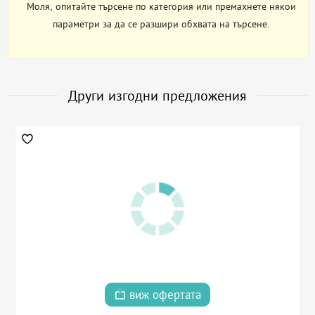
Моля, опитайте търсене по категория или премахнете някои
параметри за да се разшири обхвата на търсене.
Други изгодни предложения
виж офертата