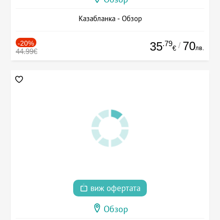
Казабланка - Обзор
-20%
.79
70
35
/
лв.
€
44.99€
виж офертата
Обзор