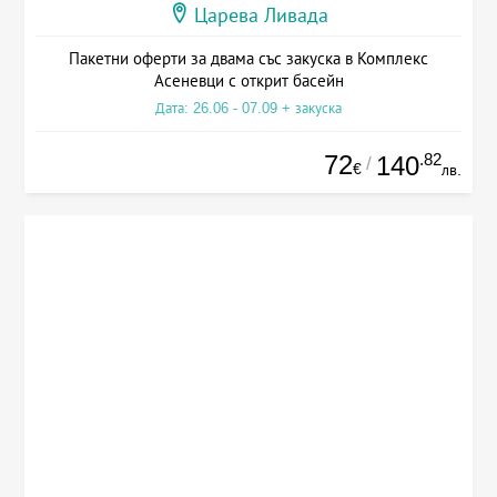
Царева Ливада
Пакетни оферти за двама със закуска в Комплекс
Асеневци с открит басейн
Дата: 26.06 - 07.09 + закуска
72
.82
140
/
€
лв.