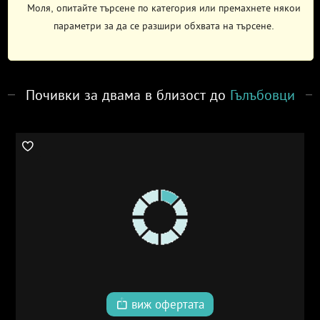
Моля, опитайте търсене по категория или премахнете някои
параметри за да се разшири обхвата на търсене.
Почивки за двама в близост до
Гълъбовци
виж офертата