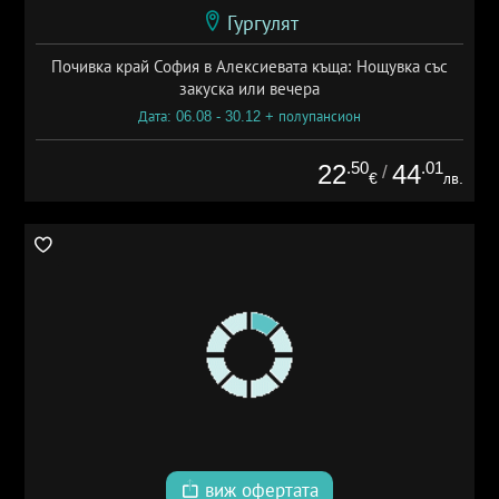
Гургулят
Почивка край София в Алексиевата къща: Нощувка със
закуска или вечера
Дата: 06.08 - 30.12 + полупансион
.50
.01
22
44
/
€
лв.
виж офертата