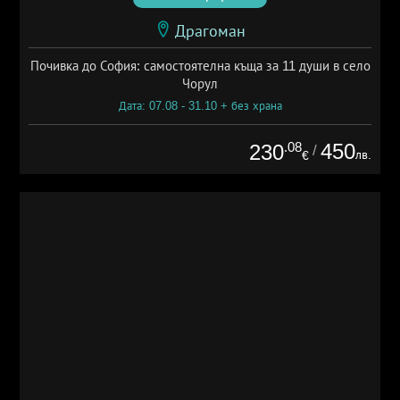
Драгоман
Почивка до София: самостоятелна къща за 11 души в село
Чорул
Дата: 07.08 - 31.10 + без храна
.08
450
230
/
лв.
€