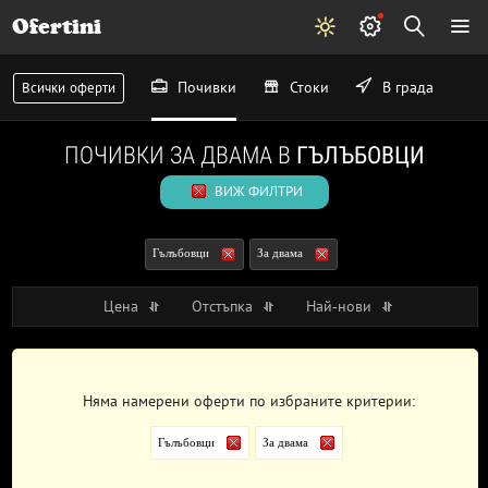
Ofertini
Почивки
Стоки
В града
Всички оферти
ПОЧИВКИ ЗА ДВАМА В
ГЪЛЪБОВЦИ
ВИЖ ФИЛТРИ
Гълъбовци
За двама
Цена
Отстъпка
Най-нови
Няма намерени оферти по избраните критерии:
Гълъбовци
За двама