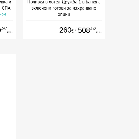
увка и
Почивка в хотел Дружба 1 в Банкя с
и СПА
включени готови за изхранване
опции
сион
Дата: 13.04 - 30.12 + пълен пансион
.97
260
.52
9
508
/
€
лв.
лв.