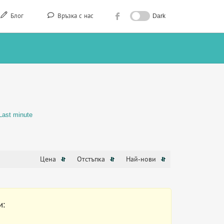
Блог
Връзка с нас
Dark
Last minute
Цена
Отстъпка
Най-нови
и: