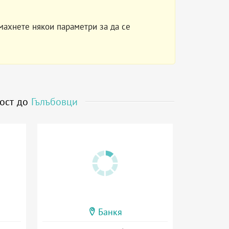
махнете някои параметри за да се
зост до
Гълъбовци
Банкя