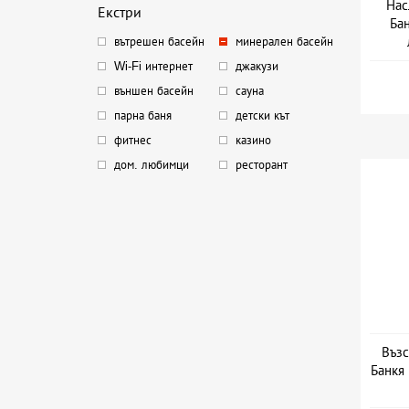
Нас
Екстри
Бан
вътрешен басейн
минерален басейн
Дат
Wi-Fi интернет
джакузи
външен басейн
сауна
парна баня
детски кът
фитнес
казино
дом. любимци
ресторант
Възс
Банкя 