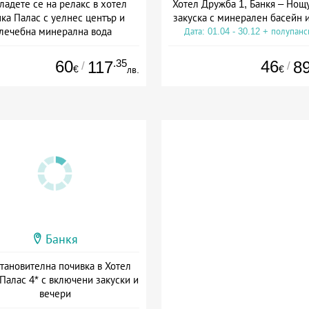
ладете се на релакс в хотел
Хотел Дружба 1, Банкя – Нощ
ка Палас с уелнес център и
закуска с минерален басейн 
лечебна минерална вода
Дата: 01.04 - 30.12 + полупан
а: 15.07 - 31.08 + полупансион
60
.35
46
117
8
/
/
€
€
лв.
Банкя
тановителна почивка в Хотел
Палас 4* с включени закуски и
вечери
+ полупансион