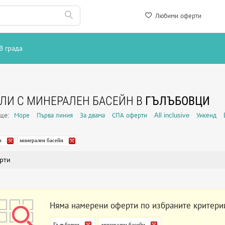
Любими оферти
В града
ЛИ С МИНЕРАЛЕН БАСЕЙН В
ГЪЛЪБОВЦИ
още:
Море
Първа линия
За двама
СПА оферти
All inclusive
Уикенд
и
минерален басейн
рти
Няма намерени оферти по избраните критери
Гълъбовци
минерален басейн