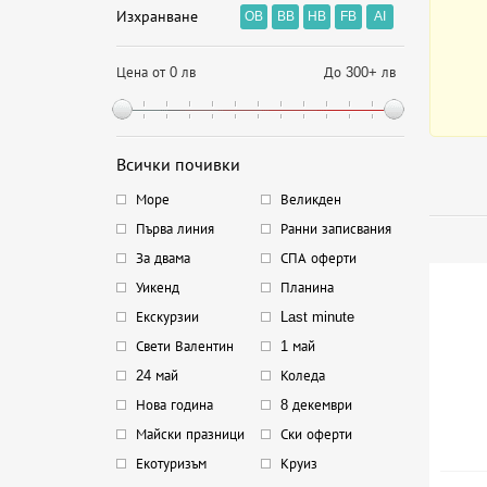
Изхранване
OB
BB
HB
FB
AI
Цена от 0 лв
До 300+ лв
Всички почивки
Море
Великден
Първа линия
Ранни записвания
За двама
СПА оферти
Уикенд
Планина
Екскурзии
Last minute
Свети Валентин
1 май
24 май
Коледа
Нова година
8 декември
Майски празници
Ски оферти
Екотуризъм
Круиз