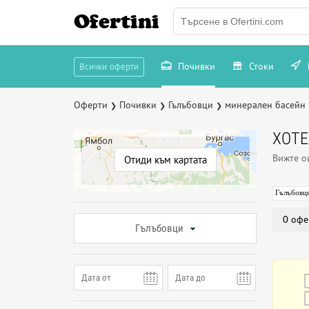
Ofertini
Почивки
Стоки
Всички оферти
Оферти
Почивки
Гълъбовци
минерален басейн
❯
❯
❯
ХОТЕ
Вижте 
Отиди към картата
Гълъбовц
0 офе
Гълъбовци