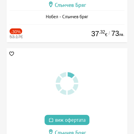
Слънчев Бряг
Нобел - Слънчев бряг
-30%
.32
73
37
/
лв.
€
53.17€
виж офертата
Слънчев Бряг