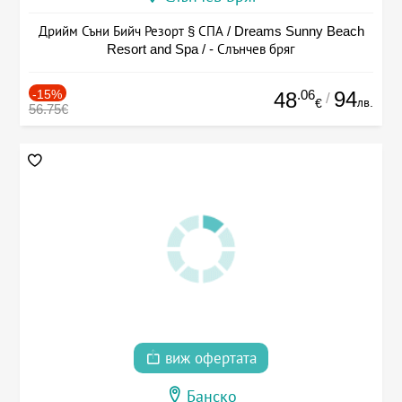
Дрийм Съни Бийч Резорт § СПА / Dreams Sunny Beach
Resort and Spa / - Слънчев бряг
-15%
.06
94
48
/
лв.
€
56.75€
виж офертата
Банско