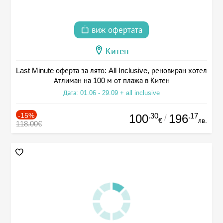
виж офертата
Китен
Last Minute оферта за лято: All Inclusive, реновиран хотел
Атлиман на 100 м от плажа в Китен
Дата: 01.06 - 29.09 + all inclusive
-15%
.30
.17
100
196
/
€
лв.
118.00€