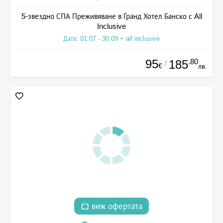
5-звездно СПА Преживяване в Гранд Хотел Банско с All
Inclusive
Дата: 01.07 - 30.09 + all inclusive
95
.80
185
/
€
лв.
виж офертата