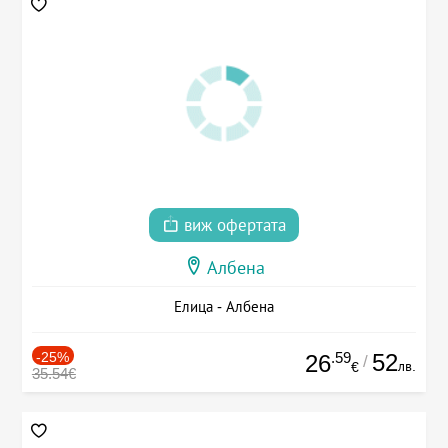
виж офертата
Албена
Елица - Албена
-25%
.59
52
26
/
лв.
€
35.54€