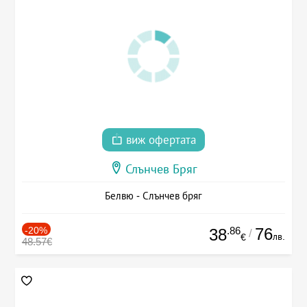
виж офертата
Слънчев Бряг
Белвю - Слънчев бряг
-20%
.86
76
38
/
лв.
€
48.57€