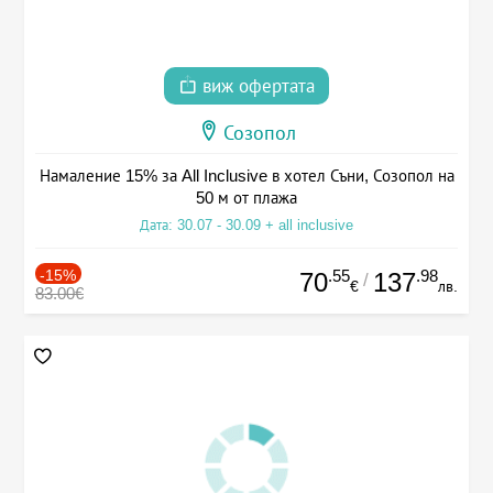
виж офертата
Созопол
Намаление 15% за All Inclusive в хотел Съни, Созопол на
50 м от плажа
Дата: 30.07 - 30.09 + all inclusive
-15%
.55
.98
70
137
/
€
лв.
83.00€