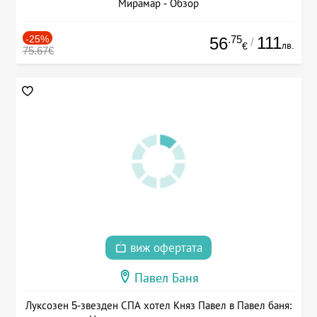
Мирамар - Обзор
-25%
.75
111
56
/
лв.
€
75.67€
виж офертата
Павел Баня
Луксозен 5-звезден СПА хотел Княз Павел в Павел баня: