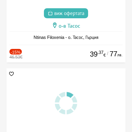
виж офертата
о-в Тасос
Ntinas Filoxenia - о. Тасос, Гърция
-15%
.37
77
39
/
лв.
€
46.53€