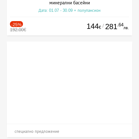
минерални басейни
Дата: 01.07 - 30.09 + полупансион
-25%
144
.64
281
/
€
лв.
192.00€
специално предложение