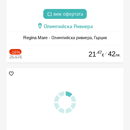
виж офертата
Олимпийска Ривиера
Regina Mare - Олимпийска ривиера, Гърция
-16%
.47
42
21
/
лв.
€
25.57€