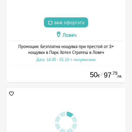
виж офертата
Ловеч
Промоция: Безплатна нощувка при престой от 3+
нощувки в Парк Хотел Стратеш в Ловеч
Дата: 14.05 - 01.10 + полупансион
50
.79
97
/
€
лв.