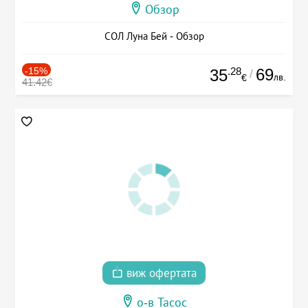
Обзор
СОЛ Луна Бей - Обзор
-15%
.28
69
35
/
лв.
€
41.42€
виж офертата
о-в Тасос