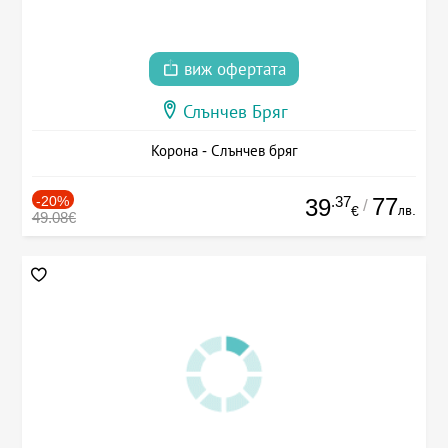
виж офертата
Слънчев Бряг
Корона - Слънчев бряг
-20%
.37
77
39
/
лв.
€
49.08€