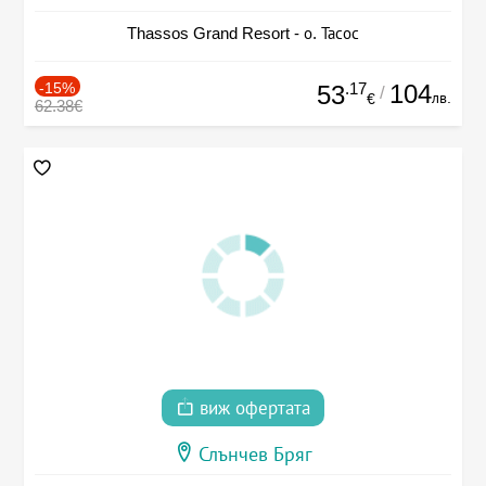
Thassos Grand Resort - о. Тасос
-15%
.17
104
53
/
лв.
€
62.38€
виж офертата
Слънчев Бряг