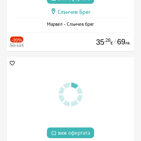
Слънчев Бряг
Марвел - Слънчев бряг
-30%
.28
69
35
/
лв.
€
50.11€
виж офертата