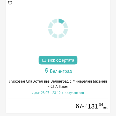
виж офертата
Велинград
Луксозен Спа Хотел във Велинград с Минерални Басейни
и СПА Пакет
Дата: 28.07 - 23.12 + полупансион
67
.04
131
/
€
лв.