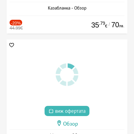
Казабланка - Обзор
-20%
.79
70
35
/
лв.
€
44.99€
виж офертата
Обзор