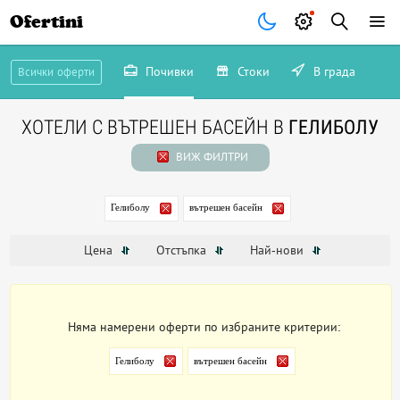
Ofertini
Почивки
Стоки
В града
Всички оферти
ХОТЕЛИ С ВЪТРЕШЕН БАСЕЙН В
ГЕЛИБОЛУ
ВИЖ ФИЛТРИ
Гелиболу
вътрешен басейн
Цена
Отстъпка
Най-нови
Няма намерени оферти по избраните критерии:
Гелиболу
вътрешен басейн