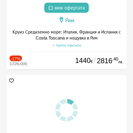
виж офертата
Рим
Круиз Средиземно море: Италия, Франция и Испания с
Costa Toscana и нощувка в Рим
+ пълен пансион
-17%
1440
.40
2816
/
€
лв.
1726.00€