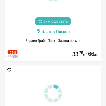
виж офертата
Златни Пясъци
Берлин Грийн Парк - Златни пясъци
-25%
.75
66
33
/
лв.
€
44.99€