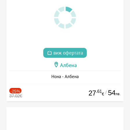
виж офертата
Албена
Нона - Албена
-25%
.61
54
27
/
лв.
€
37.02€