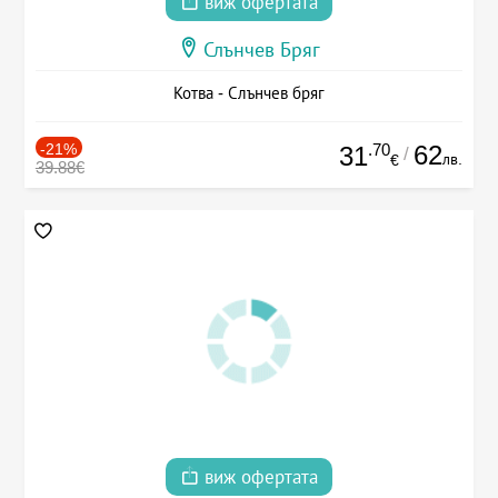
виж офертата
Слънчев Бряг
Котва - Слънчев бряг
-21%
.70
62
31
/
лв.
€
39.88€
виж офертата