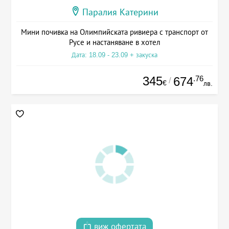
Паралия Катерини
Мини почивка на Олимпийската ривиера с транспорт от
Русе и настаняване в хотел
Дата: 18.09 - 23.09 + закуска
345
.76
674
/
€
лв.
виж офертата