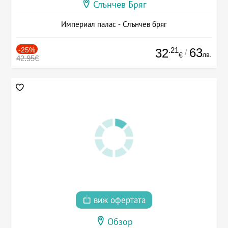
Слънчев Бряг
Империал палас - Слънчев бряг
-25%
.21
63
32
/
лв.
€
42.95€
виж офертата
Обзор