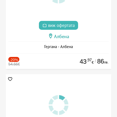
виж офертата
Албена
Гергана - Албена
-20%
.97
86
43
/
лв.
€
54.66€