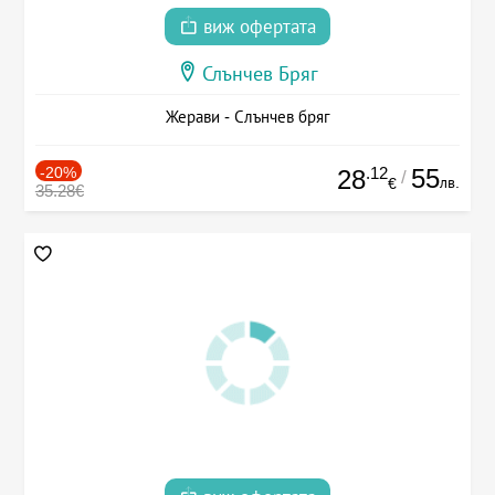
виж офертата
Слънчев Бряг
Жерави - Слънчев бряг
-20%
.12
55
28
/
лв.
€
35.28€