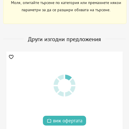
Моля, опитайте търсене по категория или премахнете някои
параметри за да се разшири обхвата на търсене.
Други изгодни предложения
виж офертата