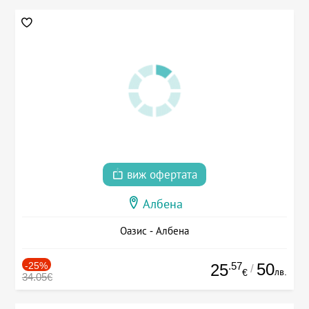
виж офертата
Албена
Оазис - Албена
-25%
.57
50
25
/
лв.
€
34.05€