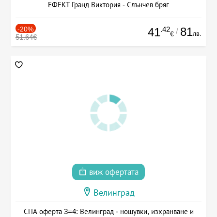
ЕФЕКТ Гранд Виктория - Слънчев бряг
-20%
.42
81
41
/
лв.
€
51.64€
виж офертата
Велинград
СПА оферта 3=4: Велинград - нощувки, изхранване и