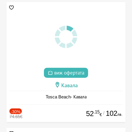
виж офертата
Кавала
Tosca Beach- Кавала
-30%
.15
102
52
/
лв.
€
74.65€