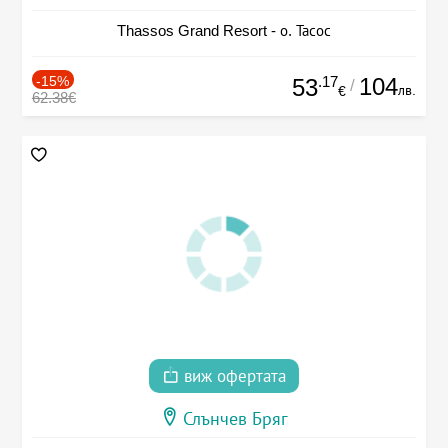
Thassos Grand Resort - о. Тасос
-15%
.17
104
53
/
лв.
€
62.38€
виж офертата
Слънчев Бряг