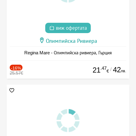
виж офертата
Олимпийска Ривиера
Regina Mare - Олимпийска ривиера, Гърция
-16%
.47
42
21
/
лв.
€
25.57€