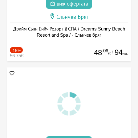
виж офертата
Слънчев Бряг
Дрийм Съни Бийч Резорт § СПА / Dreams Sunny Beach
Resort and Spa / - Слънчев бряг
-15%
.06
94
48
/
лв.
€
56.75€