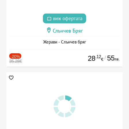
виж офертата
Слънчев Бряг
Жерави - Слънчев бряг
-20%
.12
55
28
/
лв.
€
35.28€