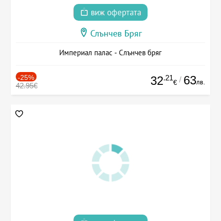
виж офертата
Слънчев Бряг
Империал палас - Слънчев бряг
-25%
.21
63
32
/
лв.
€
42.95€