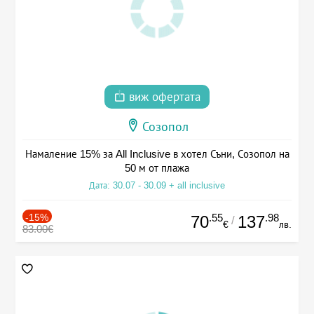
виж офертата
Созопол
Намаление 15% за All Inclusive в хотел Съни, Созопол на
50 м от плажа
Дата: 30.07 - 30.09 + all inclusive
-15%
.55
.98
70
137
/
€
лв.
83.00€