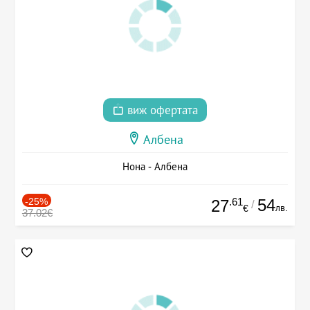
виж офертата
Албена
Нона - Албена
-25%
.61
54
27
/
лв.
€
37.02€