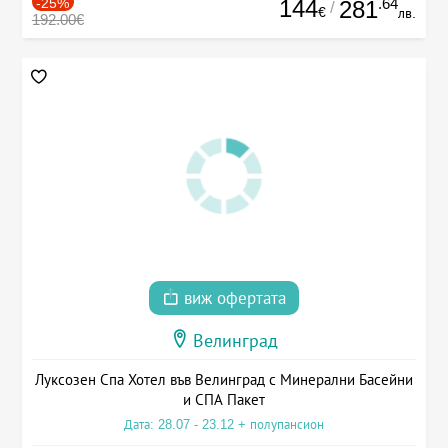
-25%
144
.64
281
/
€
лв.
192.00€
виж офертата
Велинград
Луксозен Спа Хотел във Велинград с Минерални Басейни
и СПА Пакет
Дата: 28.07 - 23.12 + полупансион