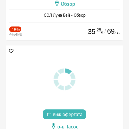
Обзор
СОЛ Луна Бей - Обзор
-15%
.28
69
35
/
лв.
€
41.42€
виж офертата
о-в Тасос