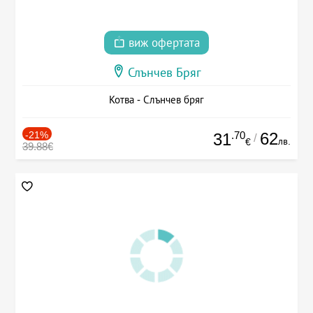
виж офертата
Слънчев Бряг
Котва - Слънчев бряг
-21%
.70
62
31
/
лв.
€
39.88€