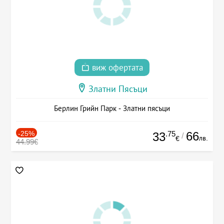
виж офертата
Златни Пясъци
Берлин Грийн Парк - Златни пясъци
-25%
.75
66
33
/
лв.
€
44.99€