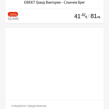
ЕФЕКТ Гранд Виктория - Слънчев бряг
-20%
.42
81
41
/
лв.
€
51.64€
специално предложение