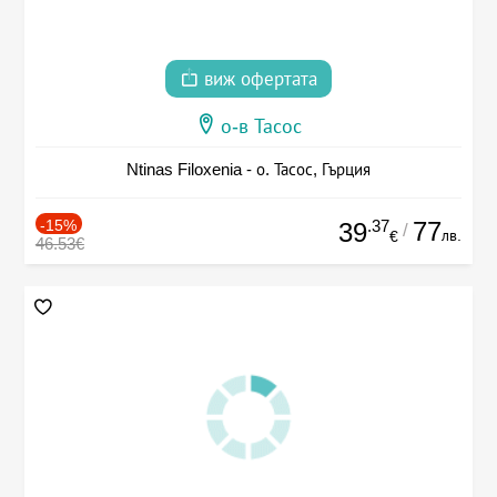
виж офертата
о-в Тасос
Ntinas Filoxenia - о. Тасос, Гърция
-15%
.37
77
39
/
лв.
€
46.53€