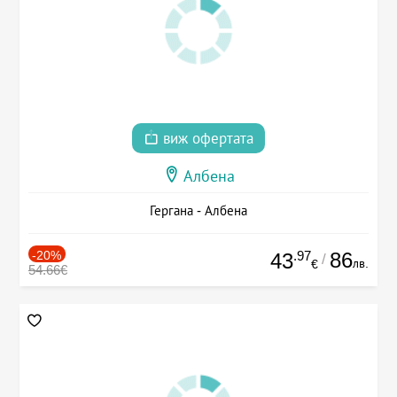
виж офертата
Албена
Гергана - Албена
-20%
.97
86
43
/
лв.
€
54.66€