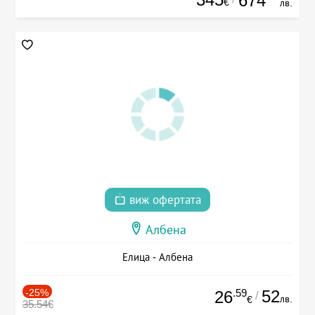
674
€
лв.
виж офертата
Албена
Елица - Албена
-25%
.59
52
26
/
лв.
€
35.54€