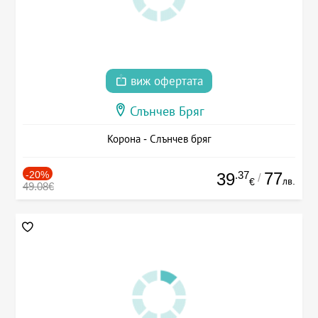
виж офертата
Слънчев Бряг
Корона - Слънчев бряг
-20%
.37
77
39
/
лв.
€
49.08€