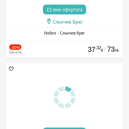
виж офертата
Слънчев Бряг
Нобел - Слънчев бряг
-30%
.32
73
37
/
лв.
€
53.17€