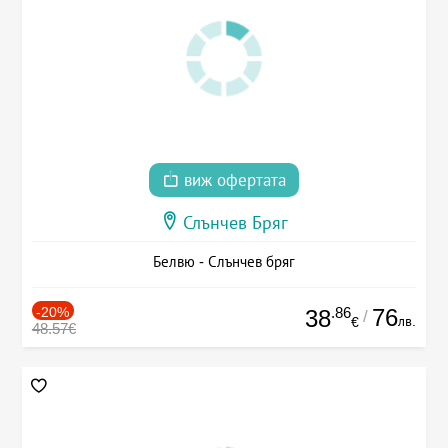
виж офертата
Слънчев Бряг
Белвю - Слънчев бряг
-20%
.86
76
38
/
лв.
€
48.57€