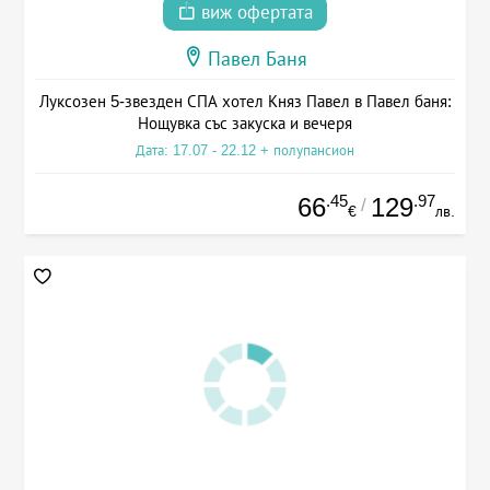
виж офертата
Павел Баня
Луксозен 5-звезден СПА хотел Княз Павел в Павел баня:
Нощувка със закуска и вечеря
Дата: 17.07 - 22.12 + полупансион
.45
.97
66
129
/
€
лв.