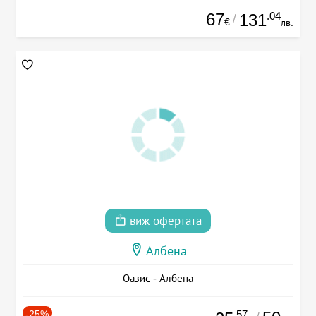
67
.04
131
/
€
лв.
виж офертата
Албена
Оазис - Албена
-25%
.57