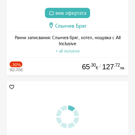
виж офертата
Слънчев Бряг
Ранни записвания: Слънчев бряг, хотел, нощувка с All
Inclusive
+ all inclusive
-30%
.30
.72
65
127
/
€
лв.
92.70€