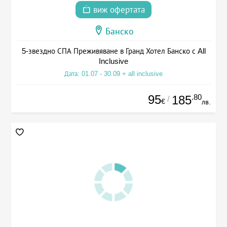
виж офертата
Банско
5-звездно СПА Преживяване в Гранд Хотел Банско с All
Inclusive
Дата: 01.07 - 30.09 + all inclusive
95
.80
185
/
€
лв.