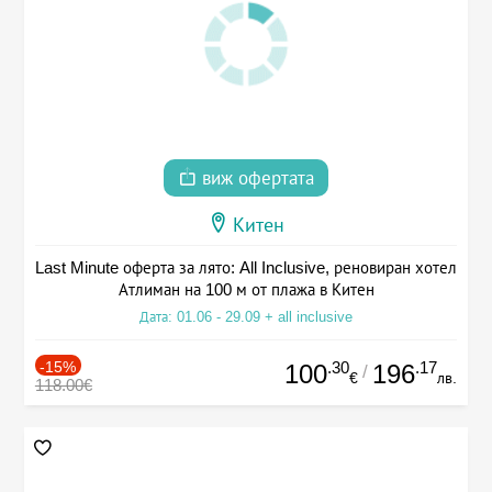
виж офертата
Китен
Last Minute оферта за лято: All Inclusive, реновиран хотел
Атлиман на 100 м от плажа в Китен
Дата: 01.06 - 29.09 + all inclusive
-15%
.30
.17
100
196
/
€
лв.
118.00€