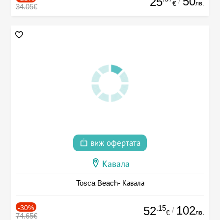
50
25
/
лв.
€
34.05€
виж офертата
Кавала
Tosca Beach- Кавала
-30%
.15
102
52
/
лв.
€
74.65€