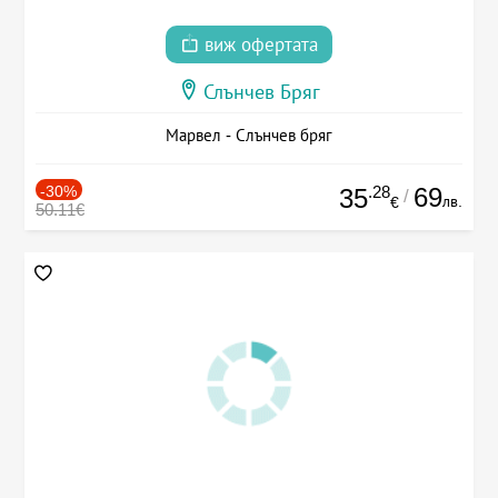
виж офертата
Слънчев Бряг
Марвел - Слънчев бряг
-30%
.28
69
35
/
лв.
€
50.11€