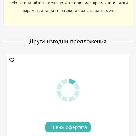
Моля, опитайте търсене по категория или премахнете някои
параметри за да се разшири обхвата на търсене.
Други изгодни предложения
виж офертата