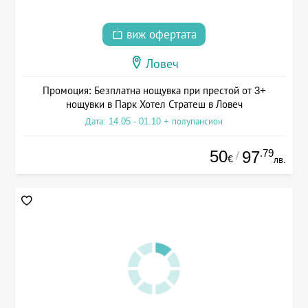
виж офертата
Ловеч
Промоция: Безплатна нощувка при престой от 3+
нощувки в Парк Хотел Стратеш в Ловеч
Дата: 14.05 - 01.10 + полупансион
50
.79
97
/
€
лв.