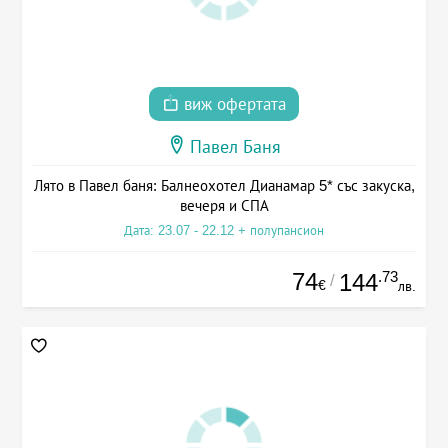
виж офертата
Павел Баня
Лято в Павел баня: Балнеохотел Дианамар 5* със закуска,
вечеря и СПА
Дата: 23.07 - 22.12 + полупансион
74
.73
144
/
€
лв.