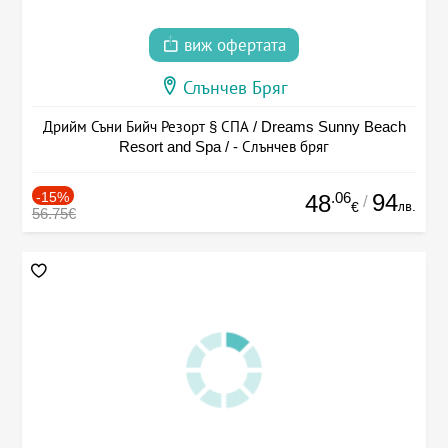
виж офертата
Слънчев Бряг
Дрийм Съни Бийч Резорт § СПА / Dreams Sunny Beach
Resort and Spa / - Слънчев бряг
-15%
.06
94
48
/
лв.
€
56.75€