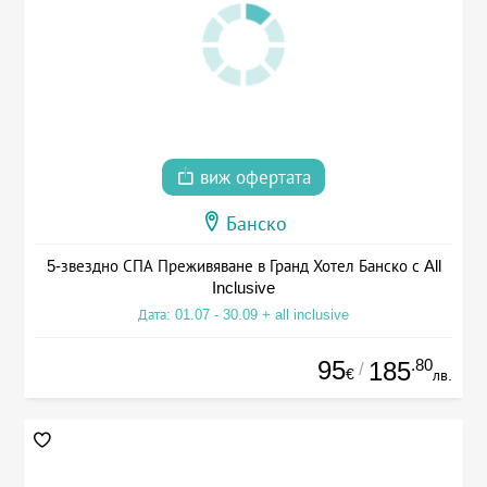
виж офертата
Банско
5-звездно СПА Преживяване в Гранд Хотел Банско с All
Inclusive
Дата: 01.07 - 30.09 + all inclusive
95
.80
185
/
€
лв.