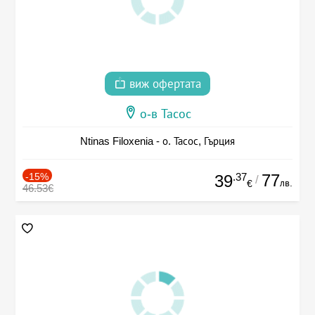
виж офертата
о-в Тасос
Ntinas Filoxenia - о. Тасос, Гърция
-15%
.37
77
39
/
лв.
€
46.53€