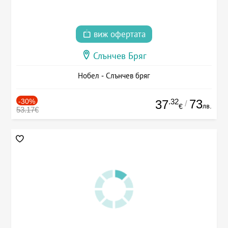
виж офертата
Слънчев Бряг
Нобел - Слънчев бряг
-30%
.32
73
37
/
лв.
€
53.17€