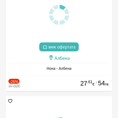
виж офертата
Албена
Нона - Албена
-25%
.61
54
27
/
лв.
€
37.02€