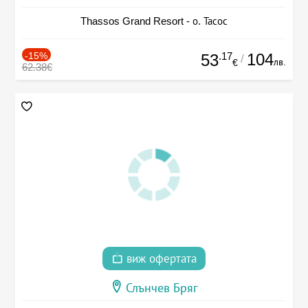
Thassos Grand Resort - о. Тасос
-15%
.17
104
53
/
лв.
€
62.38€
виж офертата
Слънчев Бряг