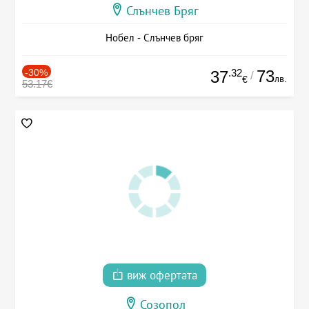
Слънчев Бряг
Нобел - Слънчев бряг
-30%
.32
73
37
/
лв.
€
53.17€
виж офертата
Созопол