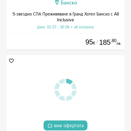
Банско
5-звездно СПА Преживяване в Гранд Хотел Банско с All
Inclusive
Дата: 01.07 - 30.09 + all inclusive
95
.80
185
/
€
лв.
виж офертата