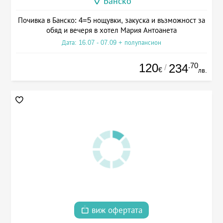
Банско
Почивка в Банско: 4=5 нощувки, закуска и възможност за
обяд и вечеря в хотел Мария Антоанета
Дата: 16.07 - 07.09 + полупансион
120
.70
234
/
€
лв.
виж офертата