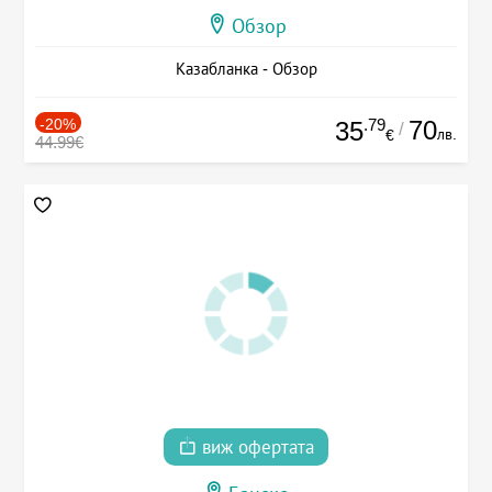
Обзор
Казабланка - Обзор
-20%
.79
70
35
/
лв.
€
44.99€
виж офертата