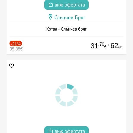
виж офертата
Слънчев Бряг
Котва - Слънчев бряг
-21%
.70
62
31
/
лв.
€
39.88€
виж офертата