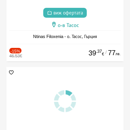
виж офертата
о-в Тасос
Ntinas Filoxenia - о. Тасос, Гърция
-15%
.37
77
39
/
лв.
€
46.53€