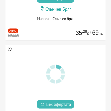
Слънчев Бряг
Марвел - Слънчев бряг
-30%
.28
69
35
/
лв.
€
50.11€
виж офертата