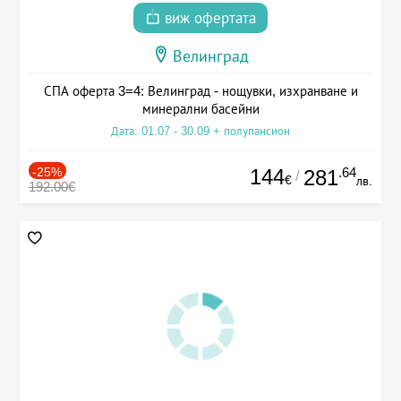
виж офертата
Велинград
СПА оферта 3=4: Велинград - нощувки, изхранване и
минерални басейни
Дата: 01.07 - 30.09 + полупансион
-25%
144
.64
281
/
€
лв.
192.00€