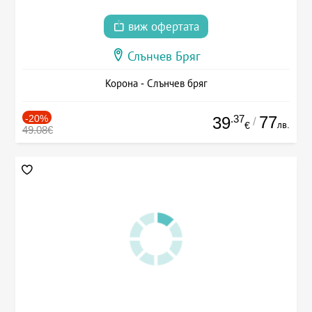
виж офертата
Слънчев Бряг
Корона - Слънчев бряг
-20%
.37
77
39
/
лв.
€
49.08€