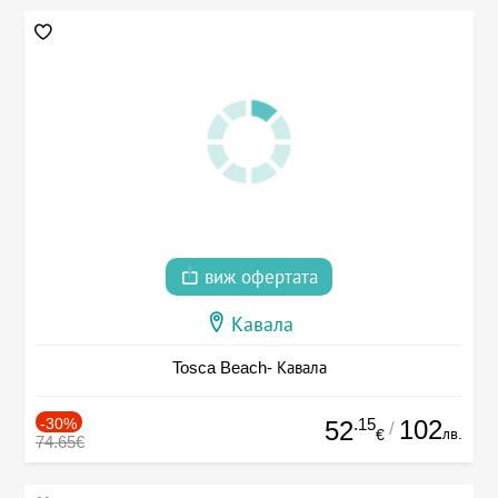
виж офертата
Кавала
Tosca Beach- Кавала
-30%
.15
102
52
/
лв.
€
74.65€