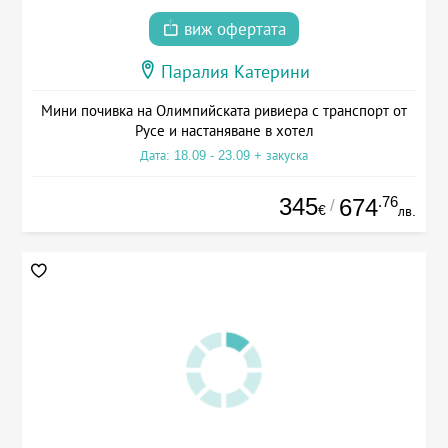
виж офертата
Паралия Катерини
Мини почивка на Олимпийската ривиера с транспорт от
Русе и настаняване в хотел
Дата: 18.09 - 23.09 + закуска
345
.76
674
/
€
лв.