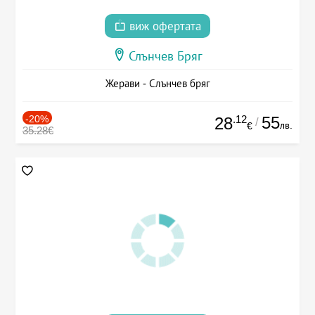
виж офертата
Слънчев Бряг
Жерави - Слънчев бряг
-20%
.12
55
28
/
лв.
€
35.28€