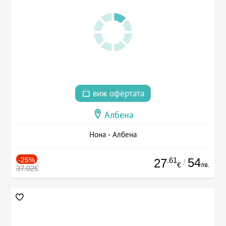
виж офертата
Албена
Нона - Албена
-25%
.61
54
27
/
лв.
€
37.02€