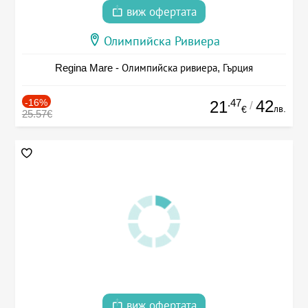
виж офертата
Олимпийска Ривиера
Regina Mare - Олимпийска ривиера, Гърция
-16%
.47
42
21
/
лв.
€
25.57€
виж офертата