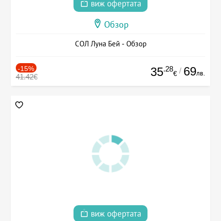
виж офертата
Обзор
СОЛ Луна Бей - Обзор
-15%
.28
69
35
/
лв.
€
41.42€
виж офертата