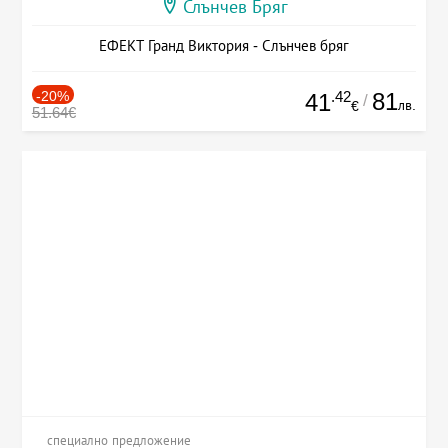
Слънчев Бряг
ЕФЕКТ Гранд Виктория - Слънчев бряг
-20%
.42
81
41
/
лв.
€
51.64€
специално предложение