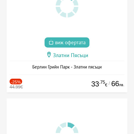
виж офертата
Златни Пясъци
Берлин Грийн Парк - Златни пясъци
-25%
.75
66
33
/
лв.
€
44.99€