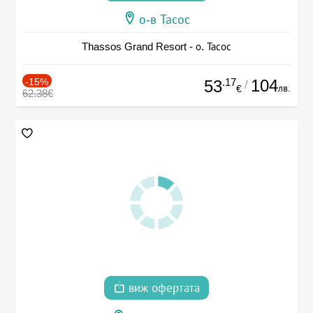
о-в Тасос
Thassos Grand Resort - о. Тасос
-15%
.17
104
53
/
лв.
€
62.38€
виж офертата