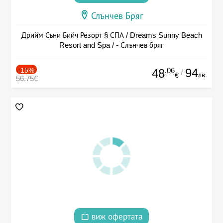
Слънчев Бряг
Дрийм Съни Бийч Резорт § СПА / Dreams Sunny Beach
Resort and Spa / - Слънчев бряг
-15%
.06
94
48
/
лв.
€
56.75€
виж офертата