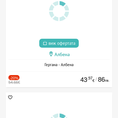
виж офертата
Албена
Гергана - Албена
-20%
.97
86
43
/
лв.
€
54.66€