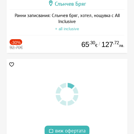
Слънчев Бряг
Ранни записвания: Слънчев бряг, хотел, нощувка с All
Inclusive
+ all inclusive
-30%
.30
.72
65
127
/
€
лв.
92.70€
виж офертата