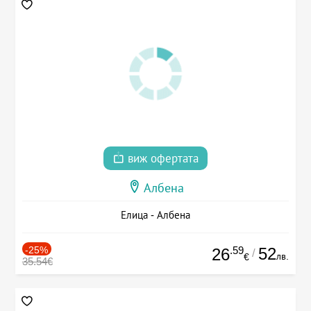
виж офертата
Албена
Елица - Албена
-25%
.59
52
26
/
лв.
€
35.54€