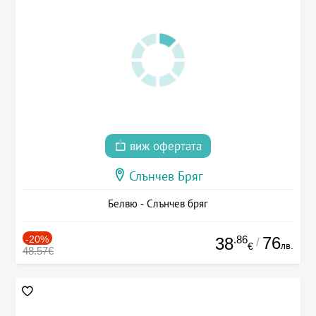
виж офертата
Слънчев Бряг
Белвю - Слънчев бряг
-20%
.86
76
38
/
лв.
€
48.57€