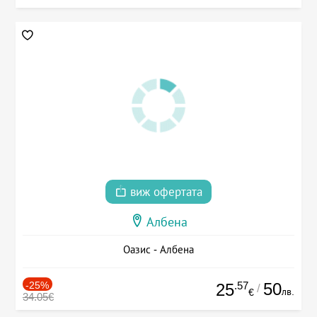
виж офертата
Албена
Оазис - Албена
-25%
.57
50
25
/
лв.
€
34.05€