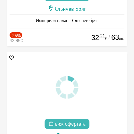
Слънчев Бряг
Империал палас - Слънчев бряг
-25%
.21
63
32
/
лв.
€
42.95€
виж офертата