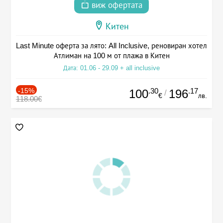
виж офертата
Китен
Last Minute оферта за лято: All Inclusive, реновиран хотел
Атлиман на 100 м от плажа в Китен
Дата: 01.06 - 29.09 + all inclusive
-15%
.30
.17
100
196
/
€
лв.
118.00€