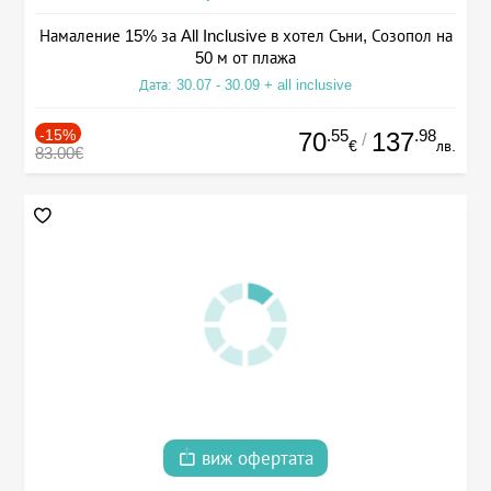
Намаление 15% за All Inclusive в хотел Съни, Созопол на
50 м от плажа
Дата: 30.07 - 30.09 + all inclusive
-15%
.55
.98
70
137
/
€
лв.
83.00€
виж офертата