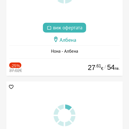
виж офертата
Албена
Нона - Албена
-25%
.61
54
27
/
лв.
€
37.02€