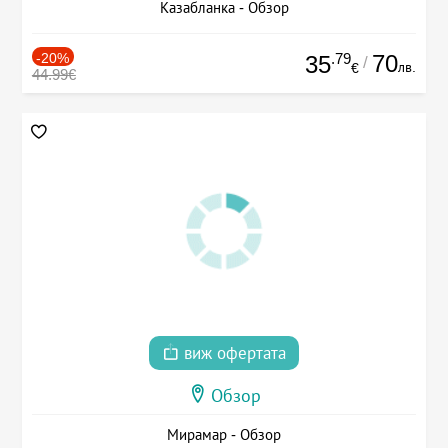
Казабланка - Обзор
-20%
.79
70
35
/
лв.
€
44.99€
виж офертата
Обзор
Мирамар - Обзор