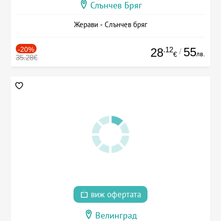
Слънчев Бряг
Жерави - Слънчев бряг
-20%
.12
55
28
/
лв.
€
35.28€
виж офертата
Велинград