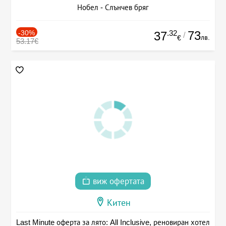
Нобел - Слънчев бряг
-30%
.32
73
37
/
лв.
€
53.17€
виж офертата
Китен
Last Minute оферта за лято: All Inclusive, реновиран хотел