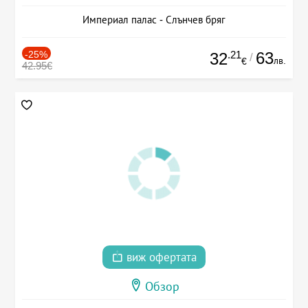
Империал палас - Слънчев бряг
-25%
.21
63
32
/
лв.
€
42.95€
виж офертата
Обзор