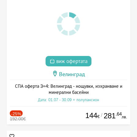
виж офертата
Велинград
СПА оферта 3=4: Велинград - нощувки, изхранване и
минерални басейни
Дата: 01.07 - 30.09 + полупансион
-25%
144
.64
281
/
€
лв.
192.00€