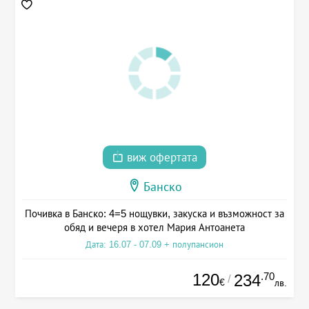
виж офертата
Банско
Почивка в Банско: 4=5 нощувки, закуска и възможност за
обяд и вечеря в хотел Мария Антоанета
Дата: 16.07 - 07.09 + полупансион
120
.70
234
/
€
лв.