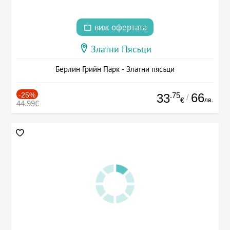
виж офертата
Златни Пясъци
Берлин Грийн Парк - Златни пясъци
-25%
.75
66
33
/
лв.
€
44.99€