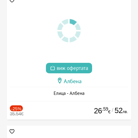
виж офертата
Албена
Елица - Албена
-25%
.59
52
26
/
лв.
€
35.54€