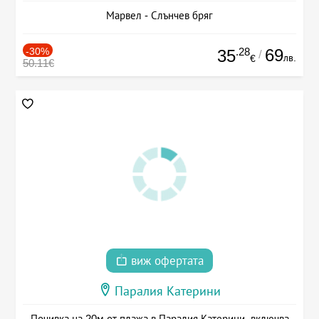
Марвел - Слънчев бряг
-30%
.28
69
35
/
лв.
€
50.11€
виж офертата
Паралия Катерини
Почивка на 20м от плажа в Паралия Катерини, включва