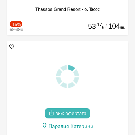
Thassos Grand Resort - о. Тасос
-15%
.17
104
53
/
лв.
€
62.38€
виж офертата
Паралия Катерини