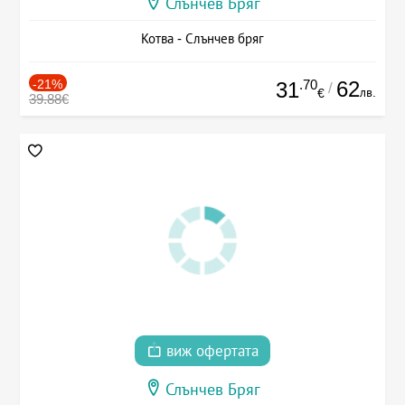
Слънчев Бряг
Котва - Слънчев бряг
-21%
.70
62
31
/
лв.
€
39.88€
виж офертата
Слънчев Бряг