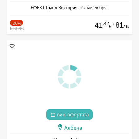
ЕФЕКТ Гранд Виктория - Слънчев бряг
-20%
.42
81
41
/
лв.
€
51.64€
виж офертата
Албена