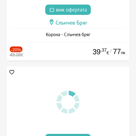
виж офертата
Слънчев Бряг
Корона - Слънчев бряг
-20%
.37
77
39
/
лв.
€
49.08€