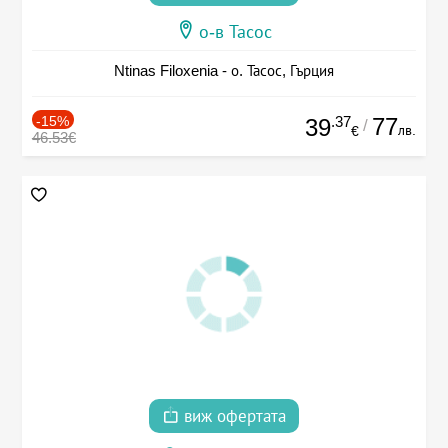
о-в Тасос
Ntinas Filoxenia - о. Тасос, Гърция
-15%
.37
77
39
/
лв.
€
46.53€
виж офертата