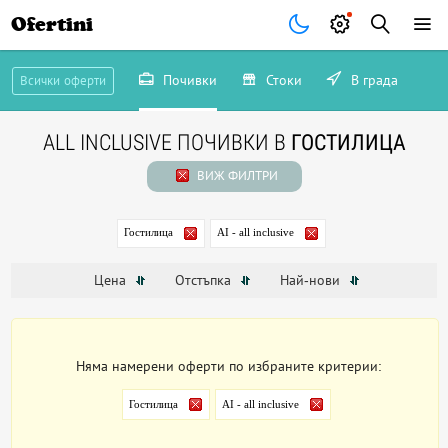
Ofertini
Почивки
Стоки
В града
Всички оферти
ALL INCLUSIVE ПОЧИВКИ В
ГОСТИЛИЦА
ВИЖ ФИЛТРИ
Гостилица
AI - all inclusive
Цена
Отстъпка
Най-нови
Няма намерени оферти по избраните критерии:
Гостилица
AI - all inclusive