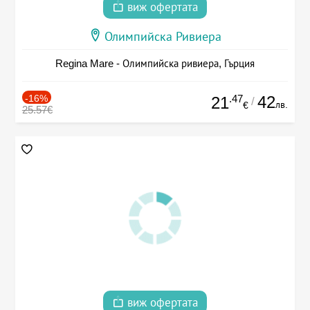
виж офертата
Олимпийска Ривиера
Regina Mare - Олимпийска ривиера, Гърция
-16%
.47
42
21
/
лв.
€
25.57€
виж офертата