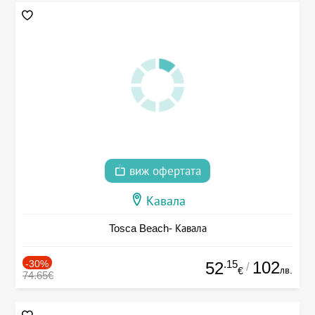
виж офертата
Кавала
Tosca Beach- Кавала
-30%
.15
102
52
/
лв.
€
74.65€