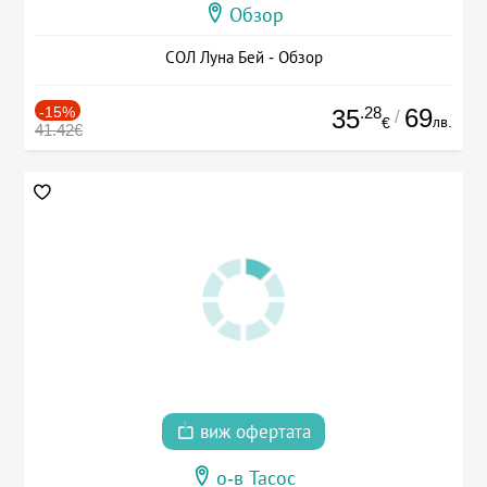
Обзор
СОЛ Луна Бей - Обзор
-15%
.28
69
35
/
лв.
€
41.42€
виж офертата
о-в Тасос