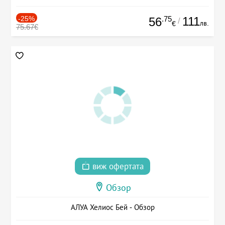
-25%
.75
111
56
/
лв.
€
75.67€
виж офертата
Обзор
АЛУА Хелиос Бей - Обзор