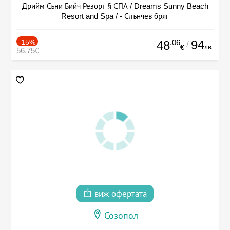
Дрийм Съни Бийч Резорт § СПА / Dreams Sunny Beach
Resort and Spa / - Слънчев бряг
-15%
.06
94
48
/
лв.
€
56.75€
виж офертата
Созопол