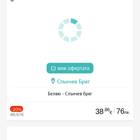
виж офертата
Слънчев Бряг
Белвю - Слънчев бряг
-20%
.86
76
38
/
лв.
€
48.57€