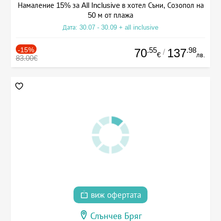
Намаление 15% за All Inclusive в хотел Съни, Созопол на
50 м от плажа
Дата: 30.07 - 30.09 + all inclusive
-15%
.55
.98
70
137
/
€
лв.
83.00€
виж офертата
Слънчев Бряг