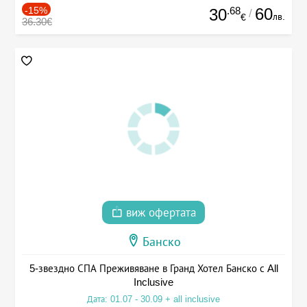
-15%
.68
60
30
/
лв.
€
36.30€
виж офертата
Банско
5-звездно СПА Преживяване в Гранд Хотел Банско с All
Inclusive
Дата: 01.07 - 30.09 + all inclusive