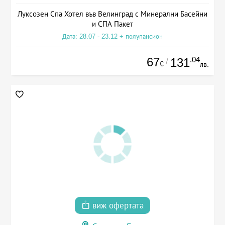
Луксозен Спа Хотел във Велинград с Минерални Басейни
и СПА Пакет
Дата: 28.07 - 23.12 + полупансион
67
.04
131
/
€
лв.
виж офертата