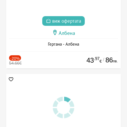
виж офертата
Албена
Гергана - Албена
-20%
.97
86
43
/
лв.
€
54.66€