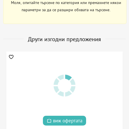
Моля, опитайте търсене по категория или премахнете някои
параметри за да се разшири обхвата на търсене.
Други изгодни предложения
виж офертата