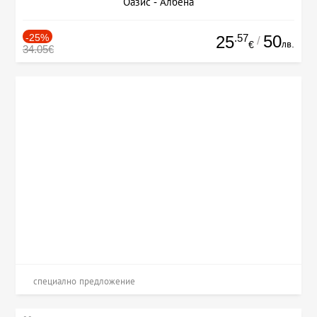
Оазис - Албена
-25%
.57
50
25
/
лв.
€
34.05€
специално предложение