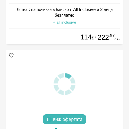
Лятна Спа почивка в Банско с All Inclusive и 2 деца
безплатно
+ all inclusive
114
.97
222
/
€
лв.
виж офертата