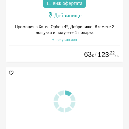
виж офертата
Добринище
Промоция в Хотел Орбел 4*, Добринище: Вземете 3
нощувки и получете 1 подарък
+ полупансион
63
.22
123
/
€
лв.