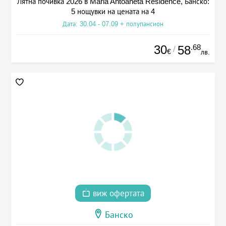
Лятна почивка 2026 в Maria Antoaneta Residence, Банско:
5 нощувки на цената на 4
Дата: 30.04 - 07.09 + полупансион
30
.68
58
/
€
лв.
виж офертата
Банско