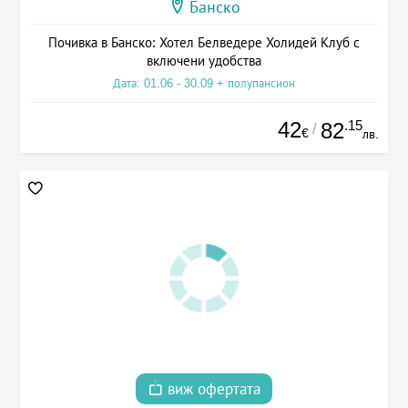
Банско
Почивка в Банско: Хотел Белведере Холидей Клуб с
включени удобства
Дата: 01.06 - 30.09 + полупансион
42
.15
82
/
€
лв.
виж офертата