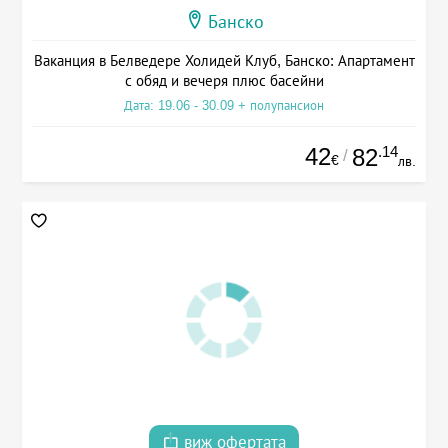
Банско
Ваканция в Белведере Холидей Клуб, Банско: Апартамент
с обяд и вечеря плюс басейни
Дата: 19.06 - 30.09 + полупансион
42
.14
82
/
€
лв.
виж офертата