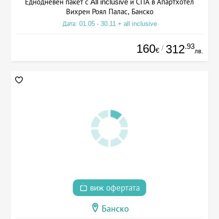
Еднодневен пакет с All inclusive и СПА в Апартхотел
Вихрен Роял Палас, Банско
Дата: 01.05 - 30.11 + all inclusive
160
.93
312
/
€
лв.
виж офертата
Банско