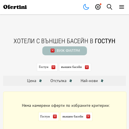
Почивки
Стоки
В града
Всички оферти
Ofertini
ХОТЕЛИ С ВЪНШЕН БАСЕЙН В
ГОСТУН
ВИЖ ФИЛТРИ
Гостун
външен басейн
Цена
Отстъпка
Най-нови
Няма намерени оферти по избраните критерии:
Гостун
външен басейн