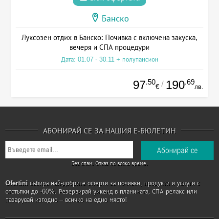
Банско
Луксозен отдих в Банско: Почивка с включена закуска,
вечеря и СПА процедури
Дата: 01.07 - 30.11 + полупансион
.50
.69
97
190
/
€
лв.
АБОНИРАЙ СЕ ЗА НАШИЯ Е-БЮЛЕТИН
Без спам. Отказ по всяко време.
Ofertini
събира най-добрите оферти за почивки, продукти и услуги с
отстъпки до -60%. Резервирай уикенд в планината, СПА релакс или
пазарувай изгодно – всичко на едно място!