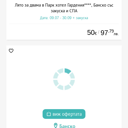
Лято за двама в Парк хотел Гардения****, Банско със
закуска и СПА
Дата: 09.07 - 30.09 + закуска
50
.79
97
/
€
лв.
виж офертата
Банско