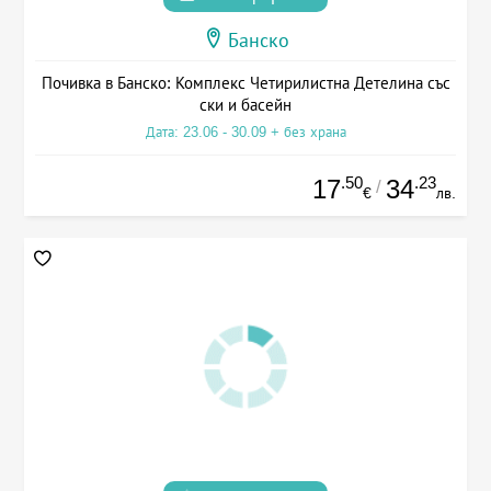
Банско
Почивка в Банско: Комплекс Четирилистна Детелина със
ски и басейн
Дата: 23.06 - 30.09 + без храна
.50
.23
17
34
/
€
лв.