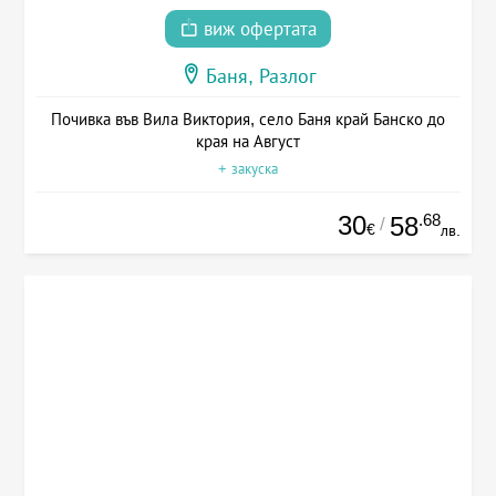
виж офертата
Баня, Разлог
Почивка във Вила Виктория, село Баня край Банско до
края на Август
+ закуска
30
.68
58
/
€
лв.