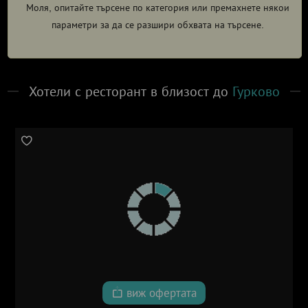
Моля, опитайте търсене по категория или премахнете някои
параметри за да се разшири обхвата на търсене.
Хотели с ресторант в близост до
Гурково
виж офертата