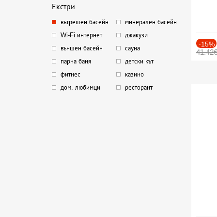
Екстри
вътрешен басейн
минерален басейн
Wi-Fi интернет
джакузи
-15%
външен басейн
сауна
41.42
парна баня
детски кът
фитнес
казино
дом. любимци
ресторант