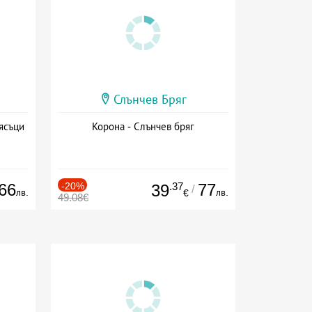
Слънчев Бряг
ясъци
Корона - Слънчев бряг
66
-20%
.37
77
39
/
лв.
лв.
€
49.08€