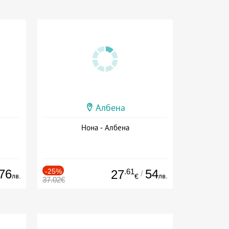
Албена
Нона - Албена
76
-25%
.61
54
27
/
лв.
лв.
€
37.02€