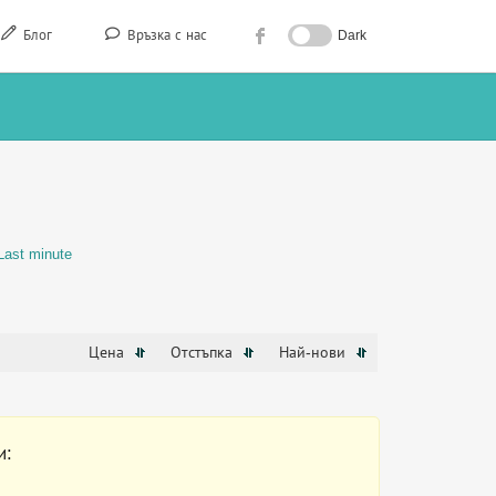
Блог
Връзка с нас
Dark
Last minute
Цена
Отстъпка
Най-нови
и: