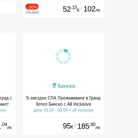
-30%
.15
102
52
/
лв.
€
74.65€
Банско
град с
5-звездно СПА Преживяване в Гранд
акет
Хотел Банско с All Inclusive
сион
Дата: 01.07 - 30.09 + all inclusive
.04
95
.80
1
185
/
€
лв.
лв.