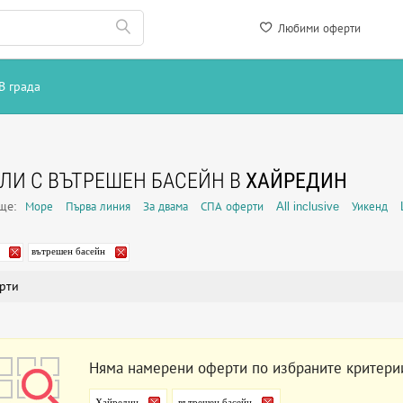
Любими оферти
В града
ЛИ С ВЪТРЕШЕН БАСЕЙН В
ХАЙРЕДИН
още:
Море
Първа линия
За двама
СПА оферти
All inclusive
Уикенд
вътрешен басейн
рти
Няма намерени оферти по избраните критери
Хайредин
вътрешен басейн