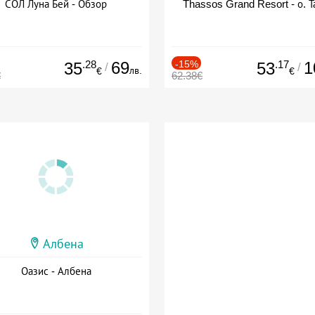
СОЛ Луна Бей - Обзор
Thassos Grand Resort - о. Т
.28
69
-15%
.17
1
35
53
/
/
лв.
€
€
€
62.38€
Албена
Оазис - Албена