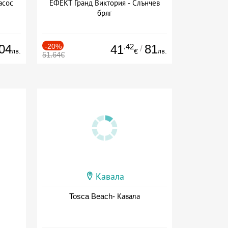
асос
ЕФЕКТ Гранд Виктория - Слънчев
бряг
04
-20%
.42
81
41
/
лв.
лв.
€
51.64€
Кавала
Tosca Beach- Кавала