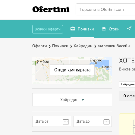
Ofertini
Почивки
Стоки
Всички оферти
Оферти
Почивки
Хайредин
вътрешен басейн
❯
❯
❯
ХОТЕ
Вижте 
Отиди към картата
Хайредин
0 офе
Хайредин