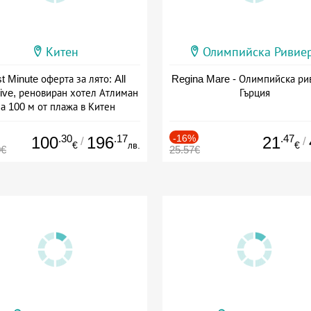
Китен
Олимпийска Ривие
t Minute оферта за лято: All
Regina Mare - Олимпийска ри
sive, реновиран хотел Атлиман
Гърция
а 100 м от плажа в Китен
а: 01.06 - 29.09 + all inclusive
.30
.17
-16%
.47
100
196
21
/
/
€
лв.
€
0€
25.57€