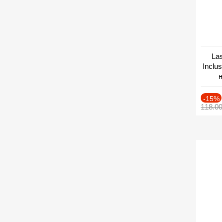
Las
Inclu
н
Дат
-15%
118.0