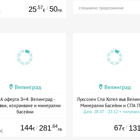
.57
50
25
/
специално предложение
лв.
€
€
Велинград
Велинград
А оферта 3=4: Велинград -
Луксозен Спа Хотел във Велин
вки, изхранване и минерални
Минерални Басейни и СПА П
басейни
Дата: 28.07 - 23.12 + полупан
а: 01.07 - 30.09 + полупансион
144
.64
67
281
13
/
/
€
€
лв.
0€