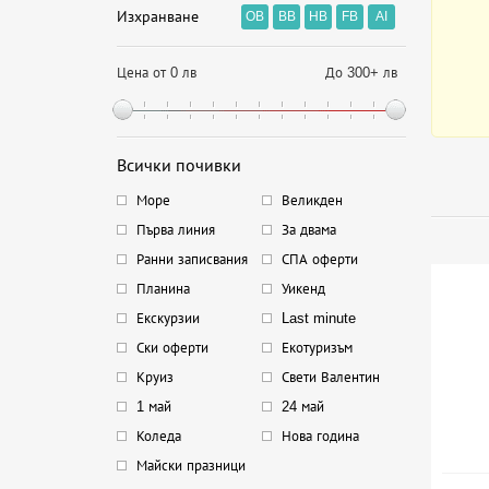
Изхранване
OB
BB
HB
FB
AI
Цена от 0 лв
До 300+ лв
Всички почивки
Море
Великден
Първа линия
За двама
Ранни записвания
СПА оферти
Планина
Уикенд
Екскурзии
Last minute
Ски оферти
Екотуризъм
Круиз
Свети Валентин
1 май
24 май
Коледа
Нова година
Майски празници