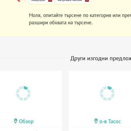
Моля, опитайте търсене по категория или пре
разшири обхвата на търсене.
Други изгодни предло
Обзор
о-в Тасос