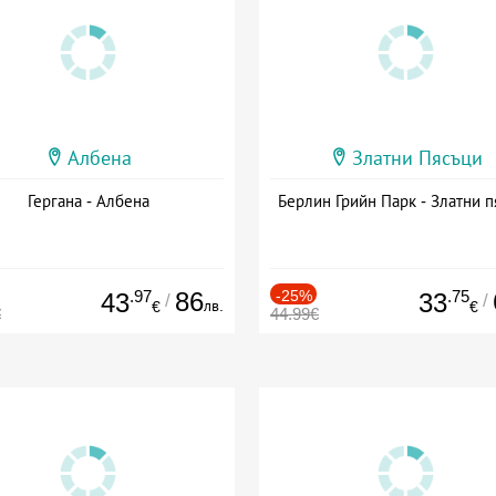
Албена
Златни Пясъци
Гергана - Албена
Берлин Грийн Парк - Златни п
.97
86
-25%
.75
43
33
/
/
лв.
€
€
€
44.99€