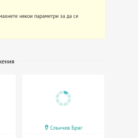
махнете някои параметри за да се
жения
Слънчев Бряг