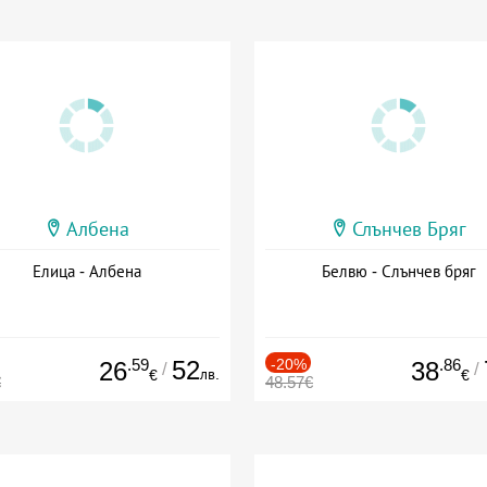
Албена
Слънчев Бряг
Елица - Албена
Белвю - Слънчев бряг
.59
52
-20%
.86
26
38
/
/
лв.
€
€
€
48.57€