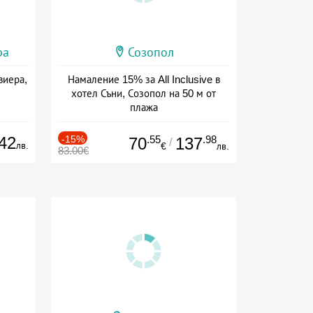
ра
Созопол
виера,
Намаление 15% за All Inclusive в
хотел Съни, Созопол на 50 м от
плажа
Дата: 30.07 - 30.09 + all inclusive
42
-15%
.55
.98
70
137
/
лв.
€
лв.
83.00€