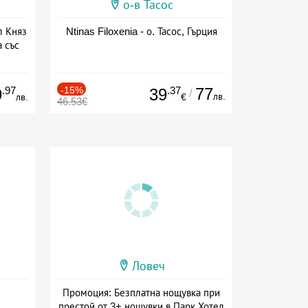
о-в Тасос
л Княз
Ntinas Filoxenia - о. Тасос, Гърция
 със
сион
.97
-15%
.37
77
9
39
/
лв.
лв.
€
46.53€
Ловеч
Промоция: Безплатна нощувка при
престой от 3+ нощувки в Парк Хотел