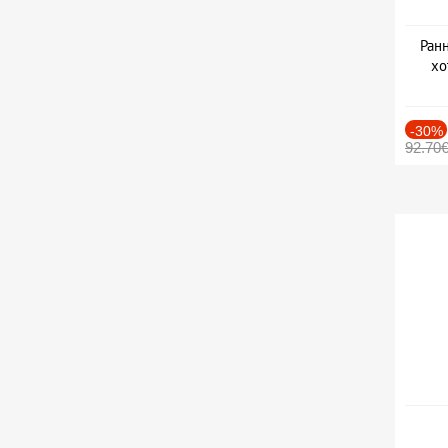
Ранн
хо
-30%
92.70