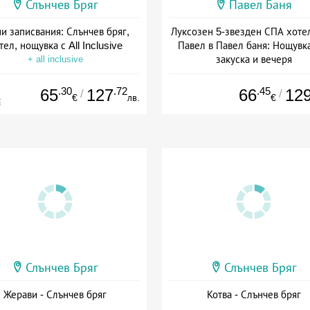
Слънчев Бряг
Павел Баня
и записвания: Слънчев бряг,
Луксозен 5-звезден СПА хоте
тел, нощувка с All Inclusive
Павел в Павел баня: Нощувка
закуска и вечеря
+ all inclusive
Дата: 17.07 - 22.12 + полупан
.30
.72
.45
65
127
66
12
/
/
€
лв.
€
€
Слънчев Бряг
Слънчев Бряг
Жерави - Слънчев бряг
Котва - Слънчев бряг