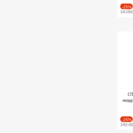
-25%
34.05
СП
нощу
Дат
-25%
192.0