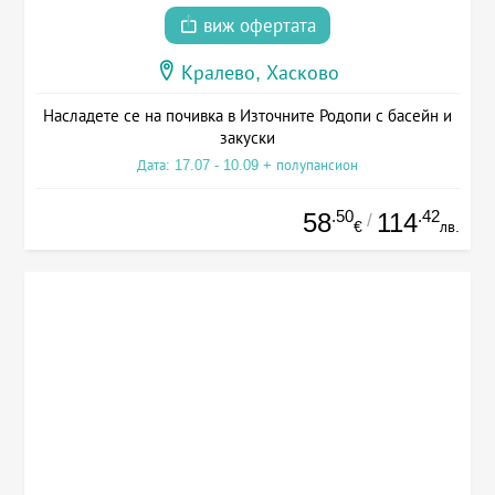
виж офертата
Кралево, Хасково
Насладете се на почивка в Източните Родопи с басейн и
закуски
Дата: 17.07 - 10.09 + полупансион
.50
.42
58
114
/
€
лв.