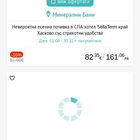
виж офертата
Минерални Бани
Невероятна есенна почивка в СПА хотел StillaTerm край
Хасково със страхотни удобства
Дата: 01.09 - 30.11 + полупансион
-10%
.35
.06
82
161
/
€
лв.
91.50€