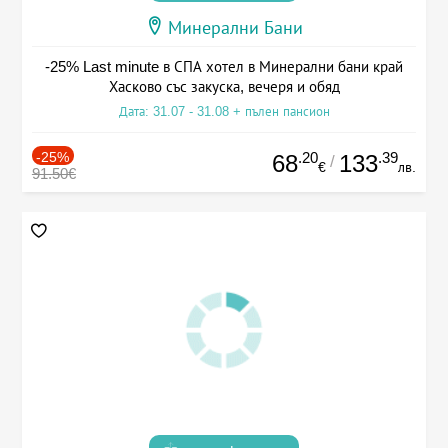
Минерални Бани
-25% Last minute в СПА хотел в Минерални бани край
Хасково със закуска, вечеря и обяд
Дата: 31.07 - 31.08 + пълен пансион
-25%
.20
.39
68
133
/
€
лв.
91.50€