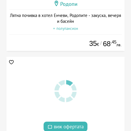
Родопи
Лятна почивка в хотел Енчеви, Родопите - закуска, вечеря
и басейн
+ полупансион
35
.45
68
/
€
лв.
виж офертата