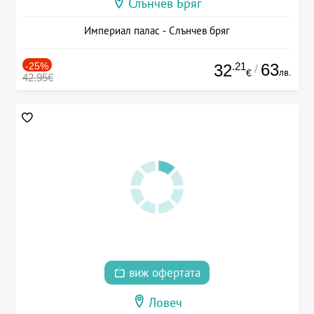
Слънчев Бряг
Империал палас - Слънчев бряг
-25%
.21
63
32
/
лв.
€
42.95€
виж офертата
Ловеч