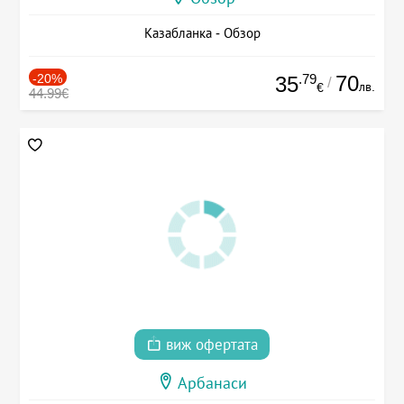
Казабланка - Обзор
-20%
.79
70
35
/
лв.
€
44.99€
виж офертата
Арбанаси