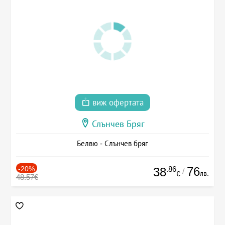
виж офертата
Слънчев Бряг
Белвю - Слънчев бряг
-20%
.86
76
38
/
лв.
€
48.57€