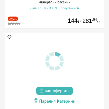
минерални басейни
Дата: 01.07 - 30.09 + полупансион
-25%
144
.64
281
/
€
лв.
192.00€
виж офертата
Паралия Катерини