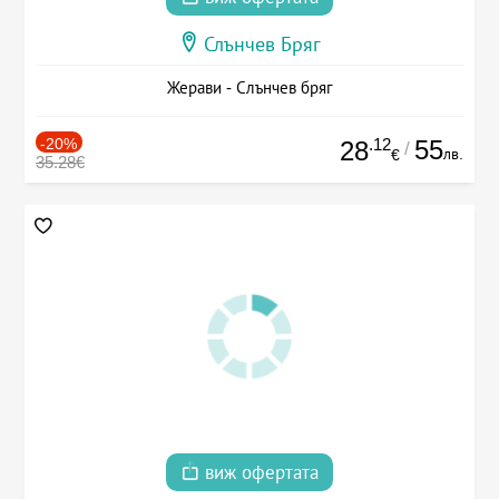
Слънчев Бряг
Жерави - Слънчев бряг
-20%
.12
55
28
/
лв.
€
35.28€
виж офертата