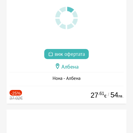
виж офертата
Албена
Нона - Албена
-25%
.61
54
27
/
лв.
€
37.02€