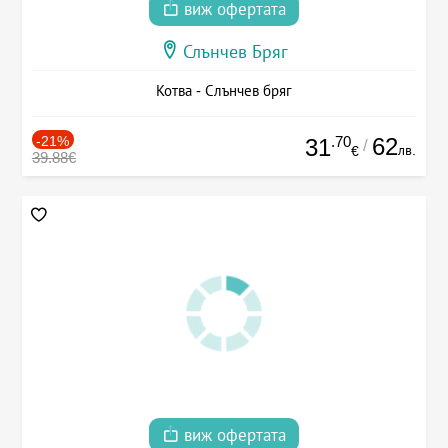
виж офертата
Слънчев Бряг
Котва - Слънчев бряг
-21%
.70
62
31
/
лв.
€
39.88€
виж офертата