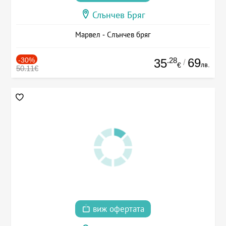
Слънчев Бряг
Марвел - Слънчев бряг
-30%
.28
69
35
/
лв.
€
50.11€
виж офертата