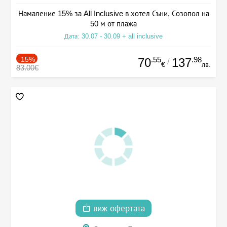
Намаление 15% за All Inclusive в хотел Съни, Созопол на
50 м от плажа
Дата: 30.07 - 30.09 + all inclusive
-15%
.55
.98
70
137
/
€
лв.
83.00€
виж офертата