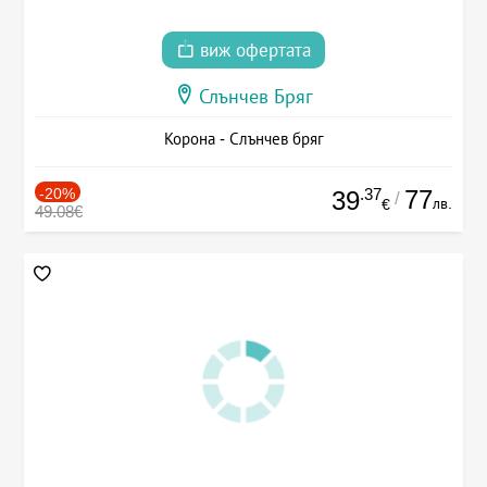
виж офертата
Слънчев Бряг
Корона - Слънчев бряг
-20%
.37
77
39
/
лв.
€
49.08€