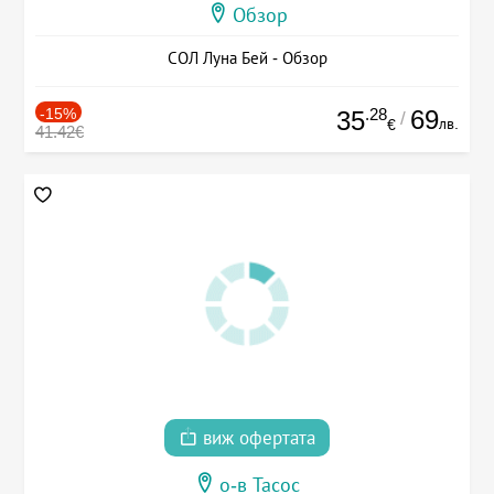
Обзор
СОЛ Луна Бей - Обзор
-15%
.28
69
35
/
лв.
€
41.42€
виж офертата
о-в Тасос