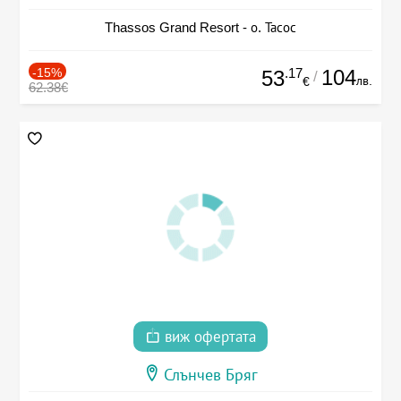
Thassos Grand Resort - о. Тасос
-15%
.17
104
53
/
лв.
€
62.38€
виж офертата
Слънчев Бряг