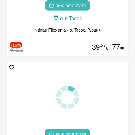
виж офертата
о-в Тасос
Ntinas Filoxenia - о. Тасос, Гърция
-15%
.37
77
39
/
лв.
€
46.53€
виж офертата