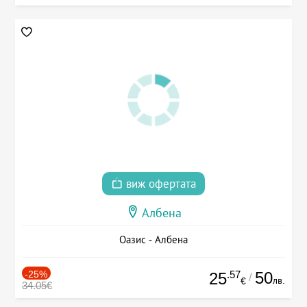
виж офертата
Албена
Оазис - Албена
-25%
.57
50
25
/
лв.
€
34.05€