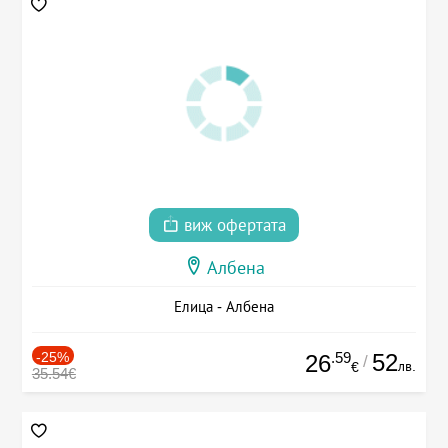
виж офертата
Албена
Елица - Албена
-25%
.59
52
26
/
лв.
€
35.54€