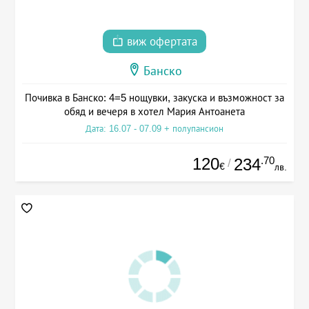
виж офертата
Банско
Почивка в Банско: 4=5 нощувки, закуска и възможност за
обяд и вечеря в хотел Мария Антоанета
Дата: 16.07 - 07.09 + полупансион
120
.70
234
/
€
лв.