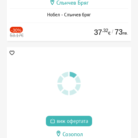
Слънчев Бряг
Нобел - Слънчев бряг
-30%
.32
73
37
/
лв.
€
53.17€
виж офертата
Созопол