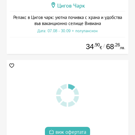
Цигов Чарк
Релакс в Цигов чарк: уютна почивка с храна и удобства
във ваканционно селище Вивиана
Дата: 07.08 - 30.09 + полупансион
.90
.26
34
68
/
€
лв.
виж офертата