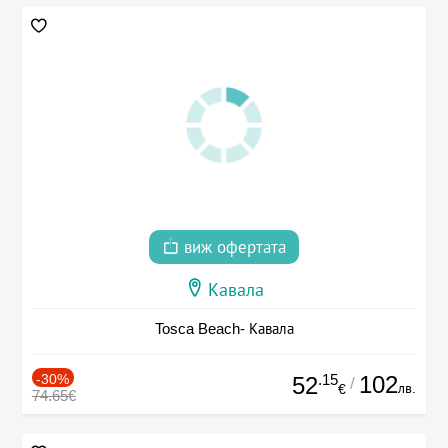
виж офертата
Кавала
Tosca Beach- Кавала
-30%
.15
102
52
/
лв.
€
74.65€