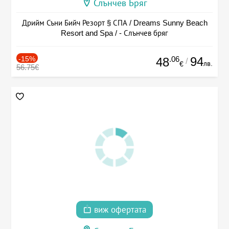
Слънчев Бряг
Дрийм Съни Бийч Резорт § СПА / Dreams Sunny Beach
Resort and Spa / - Слънчев бряг
-15%
.06
94
48
/
лв.
€
56.75€
виж офертата