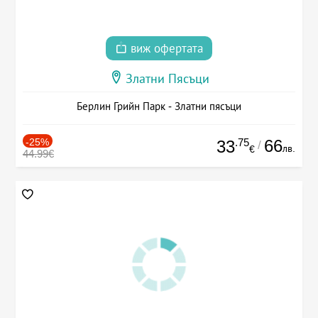
виж офертата
Златни Пясъци
Берлин Грийн Парк - Златни пясъци
-25%
.75
66
33
/
лв.
€
44.99€