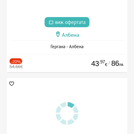
виж офертата
Албена
Гергана - Албена
-20%
.97
86
43
/
лв.
€
54.66€