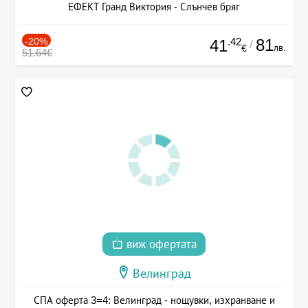
ЕФЕКТ Гранд Виктория - Слънчев бряг
-20%
.42
81
41
/
лв.
€
51.64€
виж офертата
Велинград
СПА оферта 3=4: Велинград - нощувки, изхранване и