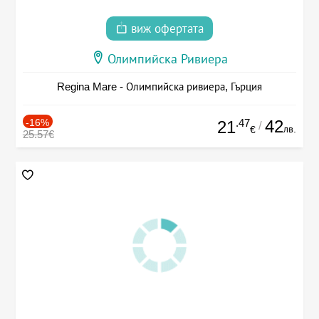
виж офертата
Олимпийска Ривиера
Regina Mare - Олимпийска ривиера, Гърция
-16%
.47
42
21
/
лв.
€
25.57€