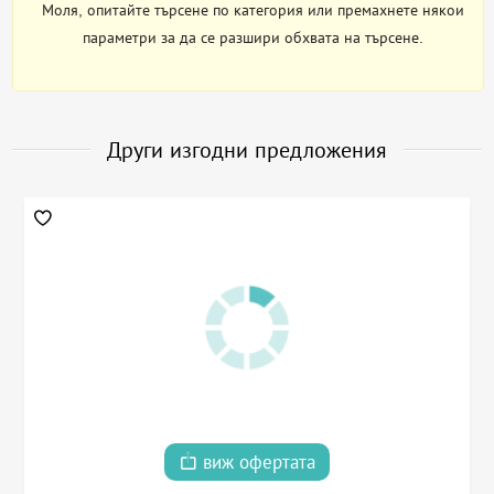
Моля, опитайте търсене по категория или премахнете някои
параметри за да се разшири обхвата на търсене.
Други изгодни предложения
виж офертата