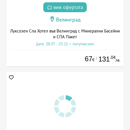
виж офертата
Велинград
Луксозен Спа Хотел във Велинград с Минерални Басейни
и СПА Пакет
Дата: 28.07 - 23.12 + полупансион
67
.04
131
/
€
лв.