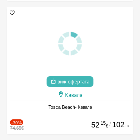
виж офертата
Кавала
Tosca Beach- Кавала
-30%
.15
102
52
/
лв.
€
74.65€