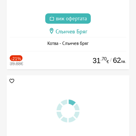
виж офертата
Слънчев Бряг
Котва - Слънчев бряг
-21%
.70
62
31
/
лв.
€
39.88€