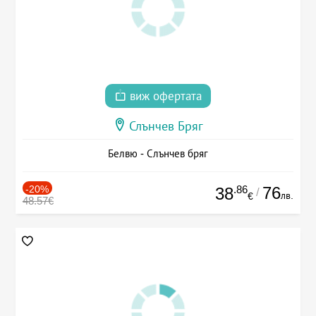
виж офертата
Слънчев Бряг
Белвю - Слънчев бряг
-20%
.86
76
38
/
лв.
€
48.57€