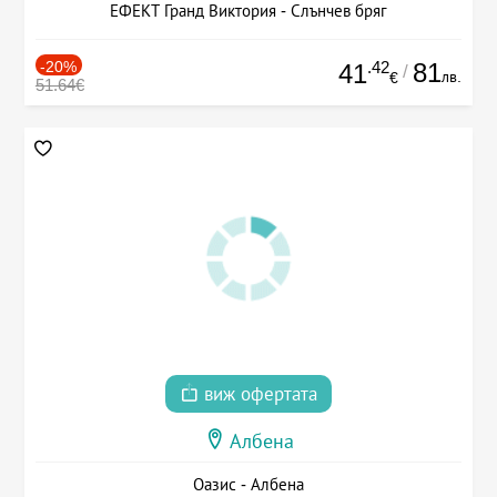
ЕФЕКТ Гранд Виктория - Слънчев бряг
-20%
.42
81
41
/
лв.
€
51.64€
виж офертата
Албена
Оазис - Албена