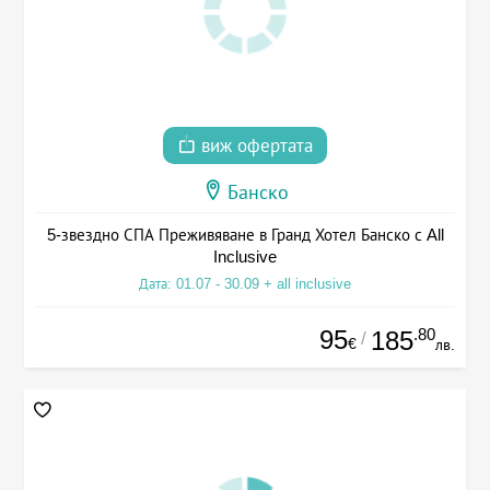
виж офертата
Банско
5-звездно СПА Преживяване в Гранд Хотел Банско с All
Inclusive
Дата: 01.07 - 30.09 + all inclusive
95
.80
185
/
€
лв.