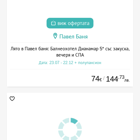
виж офертата
Павел Баня
Лято в Павел баня: Балнеохотел Дианамар 5* със закуска,
вечеря и СПА
Дата: 23.07 - 22.12 + полупансион
74
.73
144
/
€
лв.