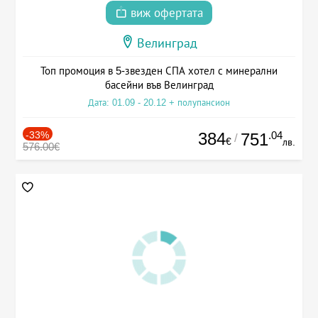
виж офертата
Велинград
Топ промоция в 5-звезден СПА хотел с минерални
басейни във Велинград
Дата: 01.09 - 20.12 + полупансион
-33%
384
.04
751
/
€
лв.
576.00€