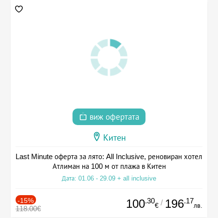
виж офертата
Китен
Last Minute оферта за лято: All Inclusive, реновиран хотел
Атлиман на 100 м от плажа в Китен
Дата: 01.06 - 29.09 + all inclusive
-15%
.30
.17
100
196
/
€
лв.
118.00€