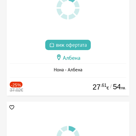
виж офертата
Албена
Нона - Албена
-25%
.61
54
27
/
лв.
€
37.02€