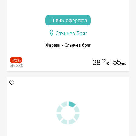
виж офертата
Слънчев Бряг
Жерави - Слънчев бряг
-20%
.12
55
28
/
лв.
€
35.28€