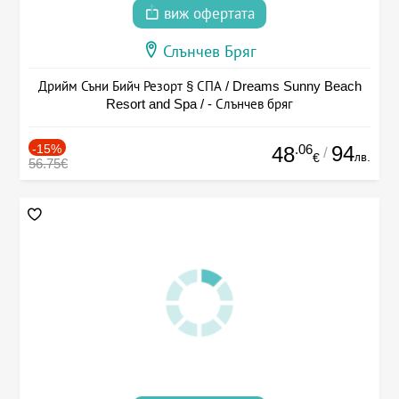
виж офертата
Слънчев Бряг
Дрийм Съни Бийч Резорт § СПА / Dreams Sunny Beach
Resort and Spa / - Слънчев бряг
-15%
.06
94
48
/
лв.
€
56.75€