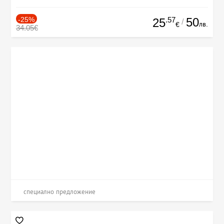
-25%
.57
50
25
/
лв.
€
34.05€
специално предложение