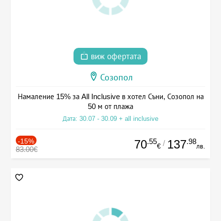
виж офертата
Созопол
Намаление 15% за All Inclusive в хотел Съни, Созопол на
50 м от плажа
Дата: 30.07 - 30.09 + all inclusive
-15%
.55
.98
70
137
/
€
лв.
83.00€