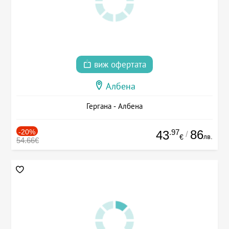
виж офертата
Албена
Гергана - Албена
-20%
.97
86
43
/
лв.
€
54.66€