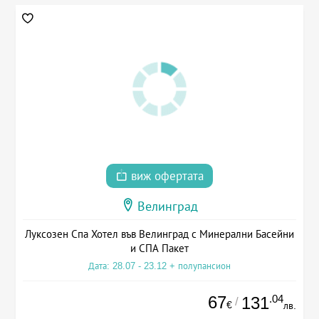
виж офертата
Велинград
Луксозен Спа Хотел във Велинград с Минерални Басейни
и СПА Пакет
Дата: 28.07 - 23.12 + полупансион
67
.04
131
/
€
лв.