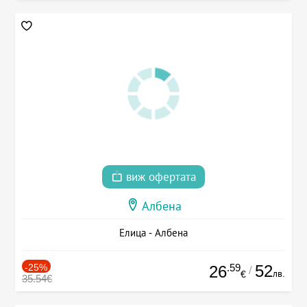
виж офертата
Албена
Елица - Албена
-25%
.59
52
26
/
лв.
€
35.54€