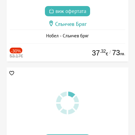
виж офертата
Слънчев Бряг
Нобел - Слънчев бряг
-30%
.32
73
37
/
лв.
€
53.17€