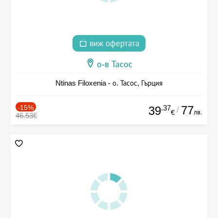
виж офертата
о-в Тасос
Ntinas Filoxenia - о. Тасос, Гърция
-15%
.37
77
39
/
лв.
€
46.53€