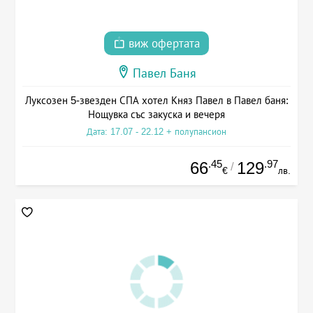
виж офертата
Павел Баня
Луксозен 5-звезден СПА хотел Княз Павел в Павел баня:
Нощувка със закуска и вечеря
Дата: 17.07 - 22.12 + полупансион
.45
.97
66
129
/
€
лв.