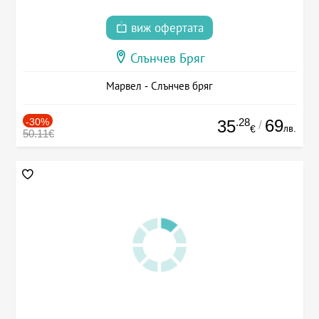
виж офертата
Слънчев Бряг
Марвел - Слънчев бряг
-30%
.28
69
35
/
лв.
€
50.11€