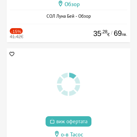
Обзор
СОЛ Луна Бей - Обзор
-15%
.28
69
35
/
лв.
€
41.42€
виж офертата
о-в Тасос