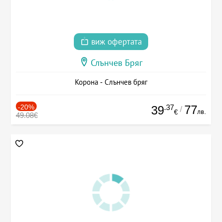
виж офертата
Слънчев Бряг
Корона - Слънчев бряг
-20%
.37
77
39
/
лв.
€
49.08€