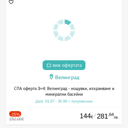
виж офертата
Велинград
СПА оферта 3=4: Велинград - нощувки, изхранване и
минерални басейни
Дата: 01.07 - 30.09 + полупансион
-25%
144
.64
281
/
€
лв.
192.00€