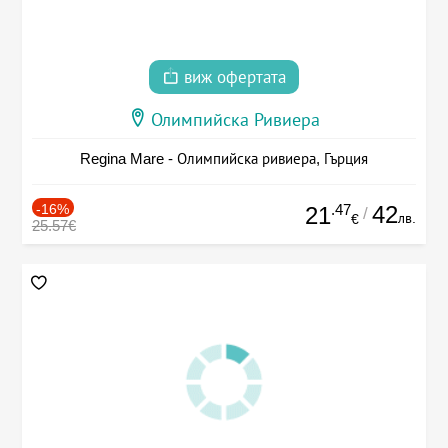
виж офертата
Олимпийска Ривиера
Regina Mare - Олимпийска ривиера, Гърция
-16%
.47
42
21
/
лв.
€
25.57€