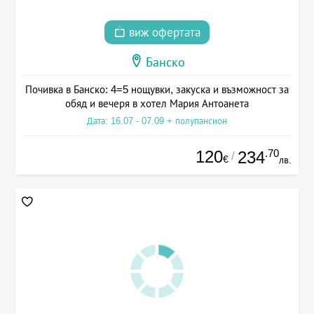
виж офертата
Банско
Почивка в Банско: 4=5 нощувки, закуска и възможност за
обяд и вечеря в хотел Мария Антоанета
Дата: 16.07 - 07.09 + полупансион
120
.70
234
/
€
лв.