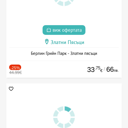
виж офертата
Златни Пясъци
Берлин Грийн Парк - Златни пясъци
-25%
.75
66
33
/
лв.
€
44.99€