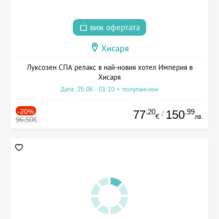
виж офертата
Хисаря
Луксозен СПА релакс в най-новия хотел Империя в
Хисаря
Дата: 25.06 - 01.10 + полупансион
-20%
.20
.99
77
150
/
€
лв.
96.50€