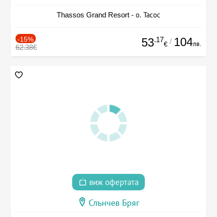
Thassos Grand Resort - о. Тасос
-15%
.17
104
53
/
лв.
€
62.38€
виж офертата
Слънчев Бряг