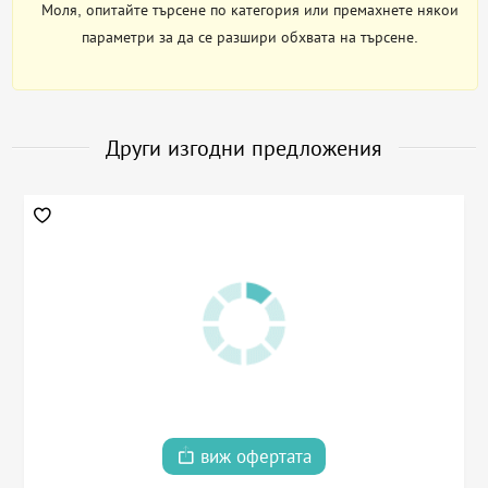
Моля, опитайте търсене по категория или премахнете някои
параметри за да се разшири обхвата на търсене.
Други изгодни предложения
виж офертата