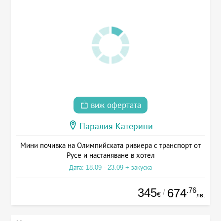
виж офертата
Паралия Катерини
Мини почивка на Олимпийската ривиера с транспорт от
Русе и настаняване в хотел
Дата: 18.09 - 23.09 + закуска
345
.76
674
/
€
лв.