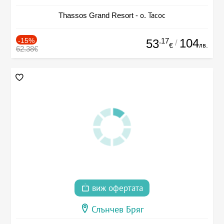
Thassos Grand Resort - о. Тасос
-15%
.17
104
53
/
лв.
€
62.38€
виж офертата
Слънчев Бряг