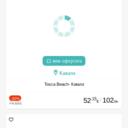
виж офертата
Кавала
Tosca Beach- Кавала
-30%
.15
102
52
/
лв.
€
74.65€