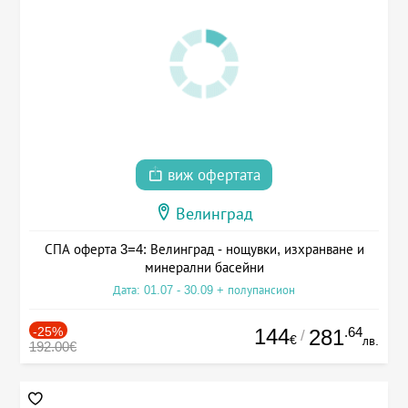
виж офертата
Велинград
СПА оферта 3=4: Велинград - нощувки, изхранване и
минерални басейни
Дата: 01.07 - 30.09 + полупансион
-25%
144
.64
281
/
€
лв.
192.00€