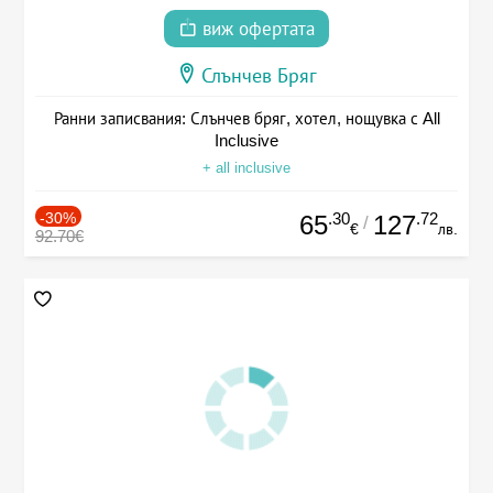
виж офертата
Слънчев Бряг
Ранни записвания: Слънчев бряг, хотел, нощувка с All
Inclusive
+ all inclusive
-30%
.30
.72
65
127
/
€
лв.
92.70€