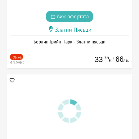
виж офертата
Златни Пясъци
Берлин Грийн Парк - Златни пясъци
-25%
.75
66
33
/
лв.
€
44.99€