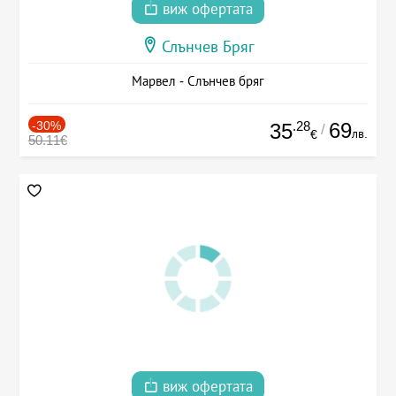
виж офертата
Слънчев Бряг
Марвел - Слънчев бряг
-30%
.28
69
35
/
лв.
€
50.11€
виж офертата