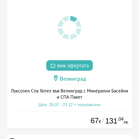
виж офертата
Велинград
Луксозен Спа Хотел във Велинград с Минерални Басейни
и СПА Пакет
Дата: 28.07 - 23.12 + полупансион
67
.04
131
/
€
лв.