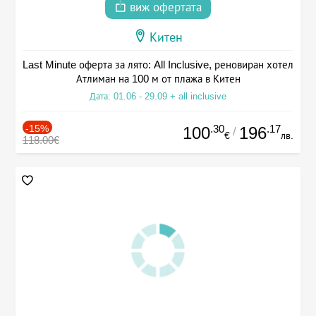
виж офертата
Китен
Last Minute оферта за лято: All Inclusive, реновиран хотел
Атлиман на 100 м от плажа в Китен
Дата: 01.06 - 29.09 + all inclusive
-15%
.30
.17
100
196
/
€
лв.
118.00€