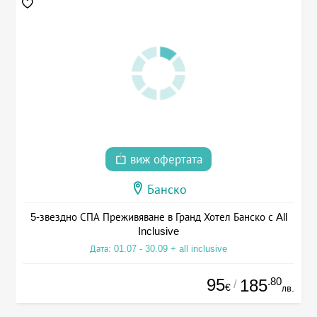
виж офертата
Банско
5-звездно СПА Преживяване в Гранд Хотел Банско с All
Inclusive
Дата: 01.07 - 30.09 + all inclusive
95
.80
185
/
€
лв.