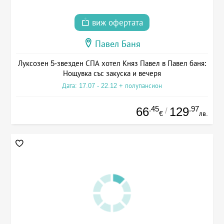
виж офертата
Павел Баня
Луксозен 5-звезден СПА хотел Княз Павел в Павел баня:
Нощувка със закуска и вечеря
Дата: 17.07 - 22.12 + полупансион
.45
.97
66
129
/
€
лв.