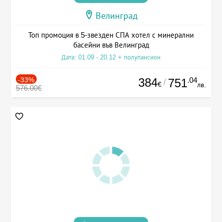
Велинград
Топ промоция в 5-звезден СПА хотел с минерални
басейни във Велинград
Дата: 01.09 - 20.12 + полупансион
-33%
384
.04
751
/
€
лв.
576.00€