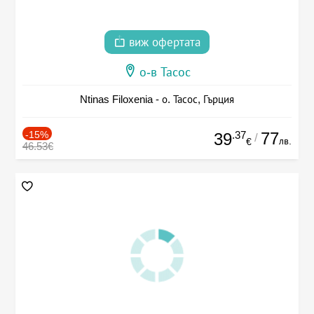
виж офертата
о-в Тасос
Ntinas Filoxenia - о. Тасос, Гърция
-15%
.37
77
39
/
лв.
€
46.53€