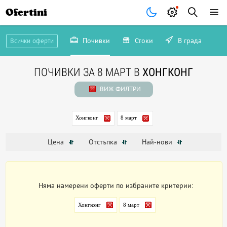
Ofertini
Почивки
Стоки
В града
Всички оферти
ПОЧИВКИ ЗА 8 МАРТ В
ХОНГКОНГ
ВИЖ ФИЛТРИ
Хонгконг
8 март
Цена
Отстъпка
Най-нови
Няма намерени оферти по избраните критерии:
Хонгконг
8 март