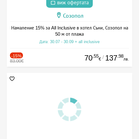
виж офертата
Созопол
Намаление 15% за All Inclusive в хотел Съни, Созопол на
50 м от плажа
Дата: 30.07 - 30.09 + all inclusive
-15%
.55
.98
70
137
/
€
лв.
83.00€