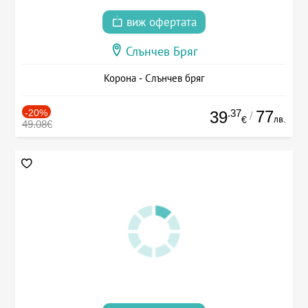
виж офертата
Слънчев Бряг
Корона - Слънчев бряг
-20%
.37
77
39
/
лв.
€
49.08€