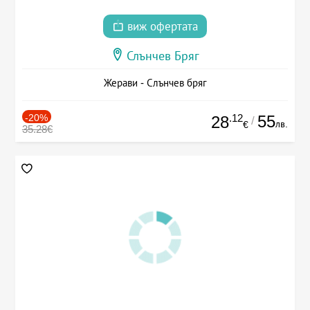
виж офертата
Слънчев Бряг
Жерави - Слънчев бряг
-20%
.12
55
28
/
лв.
€
35.28€