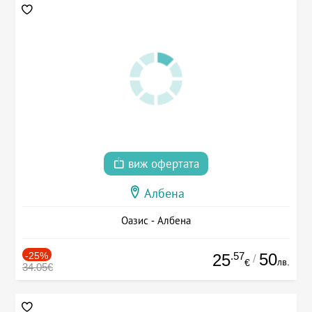
виж офертата
Албена
Оазис - Албена
-25%
.57
50
25
/
лв.
€
34.05€