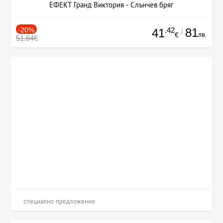
ЕФЕКТ Гранд Виктория - Слънчев бряг
-20%
.42
81
41
/
лв.
€
51.64€
специално предложение