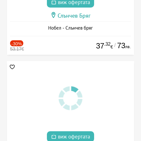
виж офертата
Слънчев Бряг
Нобел - Слънчев бряг
-30%
.32
73
37
/
лв.
€
53.17€
виж офертата