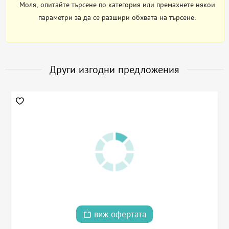
Моля, опитайте търсене по категория или премахнете някои
параметри за да се разшири обхвата на търсене.
Други изгодни предложения
виж офертата