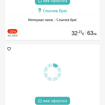
виж офертата
Слънчев Бряг
Империал палас - Слънчев бряг
-25%
.21
63
32
/
лв.
€
42.95€
виж офертата