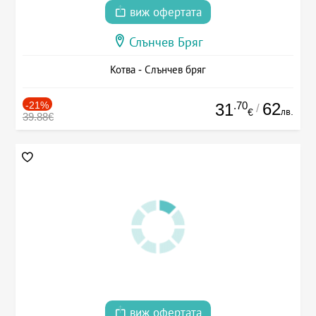
виж офертата
Слънчев Бряг
Котва - Слънчев бряг
-21%
.70
62
31
/
лв.
€
39.88€
виж офертата