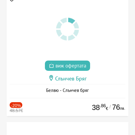
виж офертата
Слънчев Бряг
Белвю - Слънчев бряг
-20%
.86
76
38
/
лв.
€
48.57€