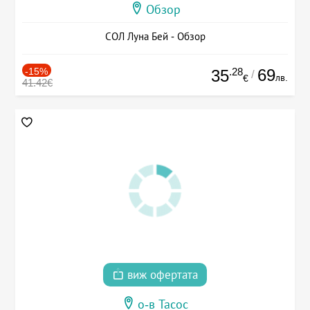
Обзор
СОЛ Луна Бей - Обзор
-15%
.28
69
35
/
лв.
€
41.42€
виж офертата
о-в Тасос