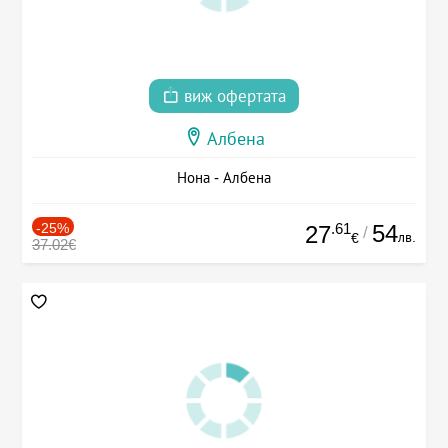
виж офертата
Албена
Нона - Албена
-25%
.61
54
27
/
лв.
€
37.02€