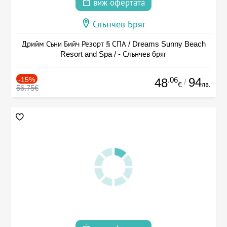
виж офертата
Слънчев Бряг
Дрийм Съни Бийч Резорт § СПА / Dreams Sunny Beach
Resort and Spa / - Слънчев бряг
-15%
.06
94
48
/
лв.
€
56.75€