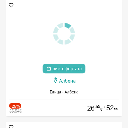
виж офертата
Албена
Елица - Албена
-25%
.59
52
26
/
лв.
€
35.54€