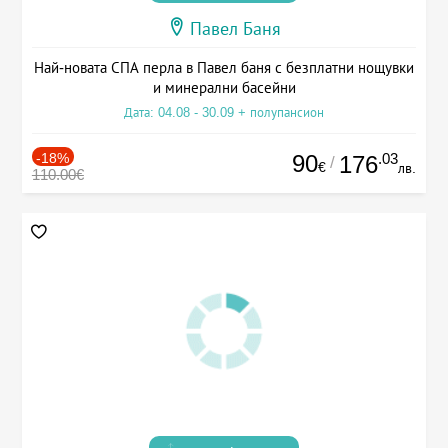
Павел Баня
Най-новата СПА перла в Павел баня с безплатни нощувки
и минерални басейни
Дата: 04.08 - 30.09 + полупансион
-18%
90
.03
176
/
€
лв.
110.00€