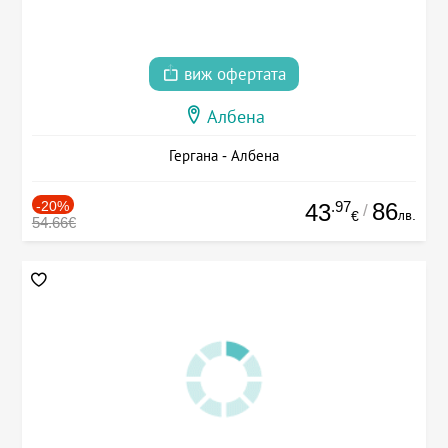
виж офертата
Албена
Гергана - Албена
-20%
.97
86
43
/
лв.
€
54.66€