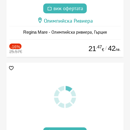
виж офертата
Олимпийска Ривиера
Regina Mare - Олимпийска ривиера, Гърция
-16%
.47
42
21
/
лв.
€
25.57€