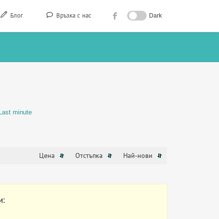
Блог
Връзка с нас
Dark
Last minute
Цена
Отстъпка
Най-нови
и: