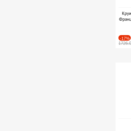
Круи
Франц
-17%
1726.