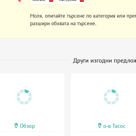
Моля, опитайте търсене по категория или пре
разшири обхвата на търсене.
Други изгодни предло
Обзор
о-в Тасос