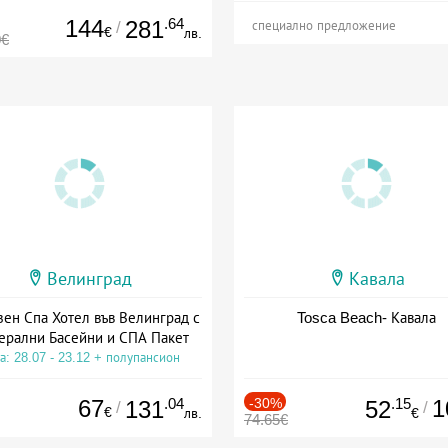
144
.64
281
/
специално предложение
€
лв.
0€
Велинград
Кавала
зен Спа Хотел във Велинград с
Tosca Beach- Кавала
ерални Басейни и СПА Пакет
а: 28.07 - 23.12 + полупансион
67
.04
-30%
.15
1
131
52
/
/
€
лв.
€
74.65€