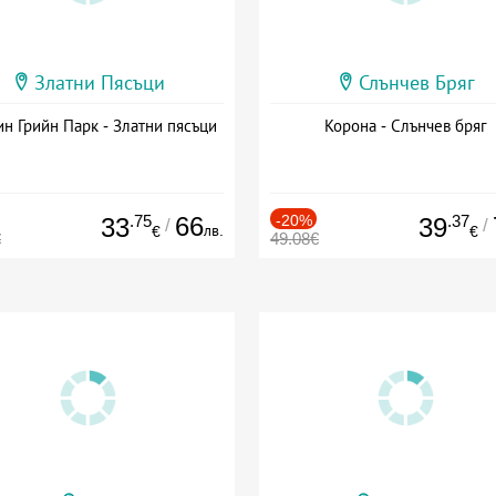
Златни Пясъци
Слънчев Бряг
н Грийн Парк - Златни пясъци
Корона - Слънчев бряг
.75
66
-20%
.37
33
39
/
/
лв.
€
€
€
49.08€