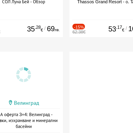
СОЛ Луна Бей - Обзор
Thassos Grand Resort - о. Т
.28
69
-15%
.17
1
35
53
/
/
лв.
€
€
€
62.38€
Велинград
А оферта 3=4: Велинград -
вки, изхранване и минерални
басейни
а: 01.07 - 30.09 + полупансион