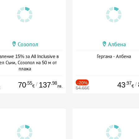
Созопол
Албена
ление 15% за All Inclusive в
Гергана - Албена
ел Съни, Созопол на 50 м от
плажа
а: 30.07 - 30.09 + all inclusive
.55
.98
-20%
.97
70
137
43
/
/
€
лв.
€
€
54.66€