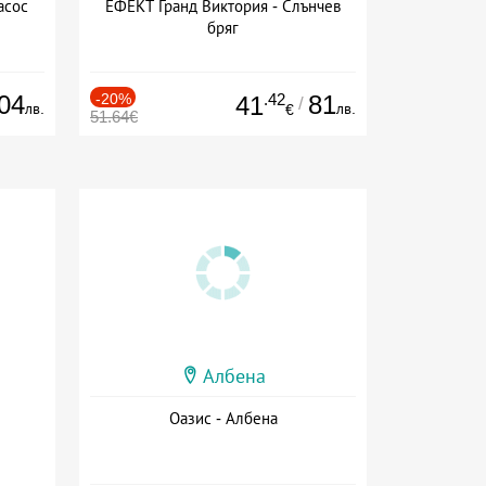
асос
ЕФЕКТ Гранд Виктория - Слънчев
бряг
04
-20%
.42
81
41
/
лв.
лв.
€
51.64€
Албена
Оазис - Албена