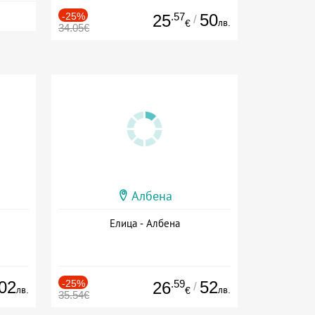
-25%
.57
50
25
/
лв.
€
34.05€
Албена
Елица - Албена
02
-25%
.59
52
26
/
лв.
лв.
€
35.54€