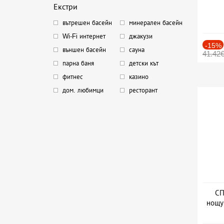
Екстри
вътрешен басейн
минерален басейн
Wi-Fi интернет
джакузи
-15%
външен басейн
сауна
41.42
парна баня
детски кът
фитнес
казино
дом. любимци
ресторант
СП
нощу
Дат