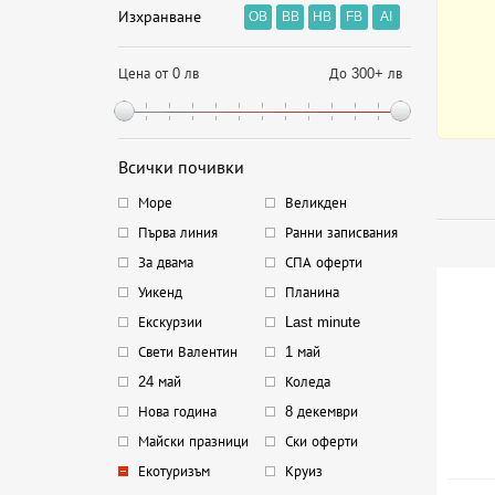
Изхранване
OB
BB
HB
FB
AI
Цена от 0 лв
До 300+ лв
Всички почивки
Море
Великден
Първа линия
Ранни записвания
За двама
СПА оферти
Уикенд
Планина
Екскурзии
Last minute
Свети Валентин
1 май
24 май
Коледа
Нова година
8 декември
Майски празници
Ски оферти
Екотуризъм
Круиз