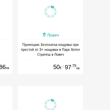
Ловеч
Промоция: Безплатна нощувка при
престой от 3+ нощувки в Парк Хотел
Стратеш в Ловеч
Дата: 14.05 - 01.10 + полупансион
86
50
.79
97
/
лв.
€
лв.