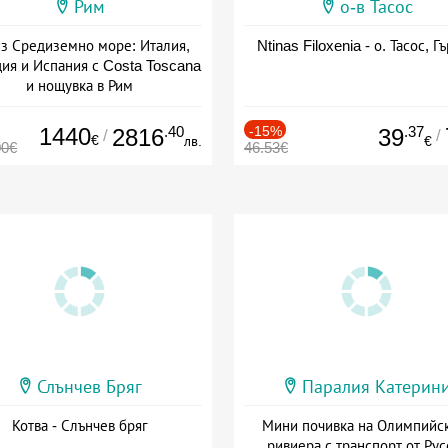
Рим
о-в Тасос
з Средиземно море: Италия,
Ntinas Filoxenia - о. Тасос, Г
ия и Испания с Costa Toscana
и нощувка в Рим
+ пълен пансион
1440
.40
-15%
.37
2816
39
/
/
€
лв.
€
00€
46.53€
Слънчев Бряг
Паралия Катерин
Котва - Слънчев бряг
Мини почивка на Олимпийс
ривиера с транспорт от Рус