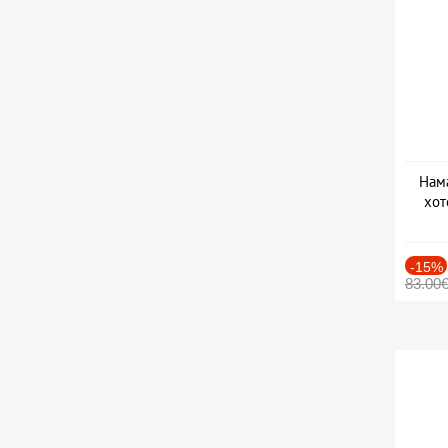
Нама
хот
Дат
-15%
83.00