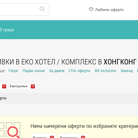
Любими оферти
В града
ВКИ В ЕКО ХОТЕЛ / КОМПЛЕКС В
ХОНГКОНГ
още:
Море
Първа линия
За двама
СПА оферти
All inclusive
Уикенд
Екотуризъм
рти
Няма намерени оферти по избраните критери
Хонгконг
Екотуризъм