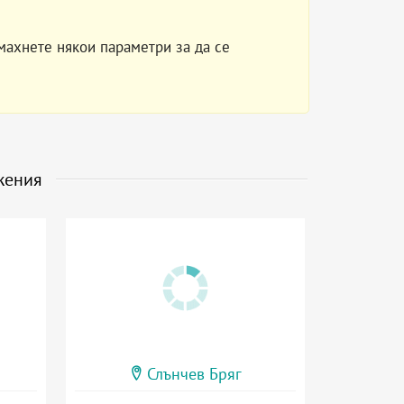
махнете някои параметри за да се
жения
Слънчев Бряг