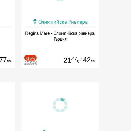
Олимпийска Ривиера
Regina Mare - Олимпийска ривиера,
Гърция
77
-16%
.47
42
21
/
лв.
лв.
€
25.57€