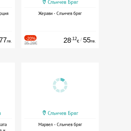
Слънчев Бряг
ърция
Жерави - Слънчев бряг
77
-20%
.12
55
28
/
лв.
лв.
€
35.28€
и
Слънчев Бряг
ката
Марвел - Слънчев бряг
е и