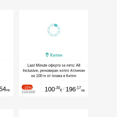
Китен
Last Minute оферта за лято: All
Inclusive, реновиран хотел Атлиман
на 100 м от плажа в Китен
Дата: 01.06 - 29.09 + all inclusive
54
-15%
.30
.17
100
196
/
лв.
€
лв.
118.00€