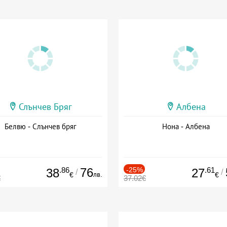
Слънчев Бряг
Албена
Белвю - Слънчев бряг
Нона - Албена
.86
76
-25%
.61
38
27
/
/
лв.
€
€
€
37.02€