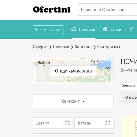
Ofertini
Почивки
Стоки
Всички оферти
Оферти
Почивки
Хонгконг
Екотуризъм
❯
❯
❯
ПОЧИ
Вижте 
Отиди към картата
Хонгконг
0 офе
Хонгконг