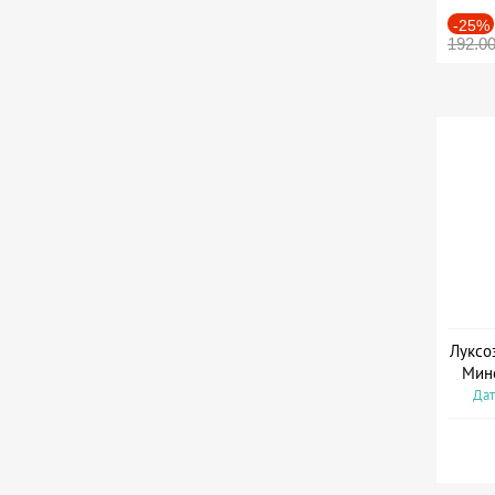
-25%
192.0
Луксо
Мин
Дат