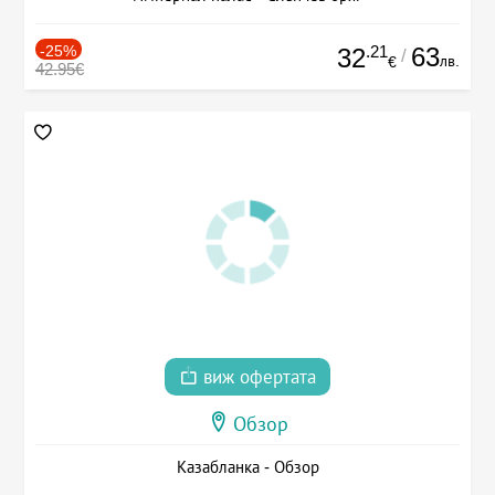
-25%
.21
63
32
/
лв.
€
42.95€
виж офертата
Обзор
Казабланка - Обзор