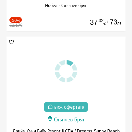
Нобел - Слънчев бряг
-30%
.32
73
37
/
лв.
€
53.17€
виж офертата
Слънчев Бряг
Дрийм Съни Бийч Резорт § СПА / Dreams Sunny Beach