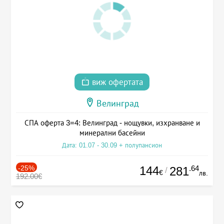
виж офертата
Велинград
СПА оферта 3=4: Велинград - нощувки, изхранване и
минерални басейни
Дата: 01.07 - 30.09 + полупансион
-25%
144
.64
281
/
€
лв.
192.00€