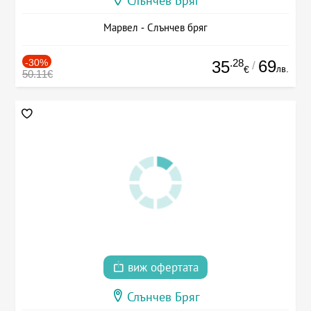
Слънчев Бряг
Марвел - Слънчев бряг
-30%
.28
69
35
/
лв.
€
50.11€
виж офертата
Слънчев Бряг