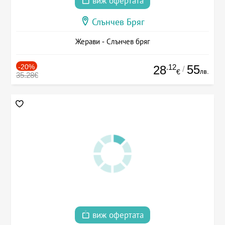
виж офертата
Слънчев Бряг
Жерави - Слънчев бряг
-20%
.12
55
28
/
лв.
€
35.28€
виж офертата