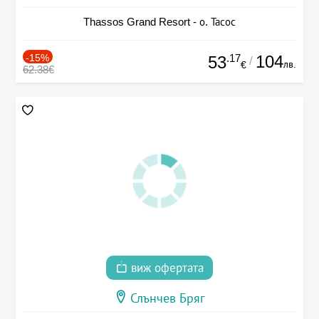
Thassos Grand Resort - о. Тасос
-15%
.17
104
53
/
лв.
€
62.38€
виж офертата
Слънчев Бряг