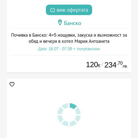
виж офертата
Банско
Почивка в Банско: 4=5 нощувки, закуска и възможност за
обяд и вечеря в хотел Мария Антоанета
Дата: 16.07 - 07.09 + полупансион
120
.70
234
/
€
лв.