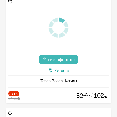
виж офертата
Кавала
Tosca Beach- Кавала
-30%
.15
102
52
/
лв.
€
74.65€