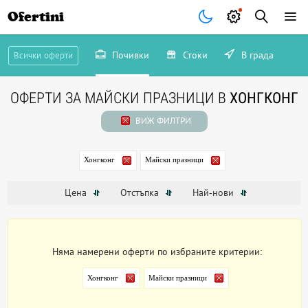
Ofertini
Почивки
Стоки
В града
Всички оферти
ОФЕРТИ ЗА МАЙСКИ ПРАЗНИЦИ В
ХОНГКОНГ
ВИЖ ФИЛТРИ
Хонгконг
Майски празници
Цена
Отстъпка
Най-нови
Няма намерени оферти по избраните критерии:
Хонгконг
Майски празници