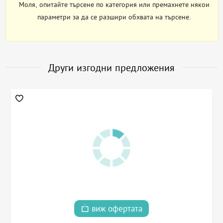
Моля, опитайте търсене по категория или премахнете някои
параметри за да се разшири обхвата на търсене.
Други изгодни предложения
виж офертата