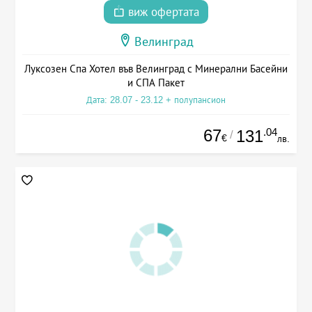
виж офертата
Велинград
Луксозен Спа Хотел във Велинград с Минерални Басейни
и СПА Пакет
Дата: 28.07 - 23.12 + полупансион
67
.04
131
/
€
лв.