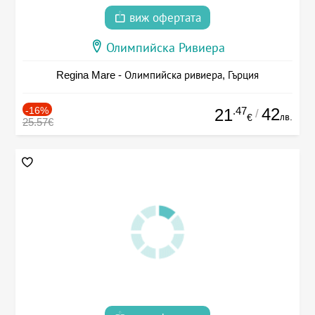
виж офертата
Олимпийска Ривиера
Regina Mare - Олимпийска ривиера, Гърция
-16%
.47
42
21
/
лв.
€
25.57€