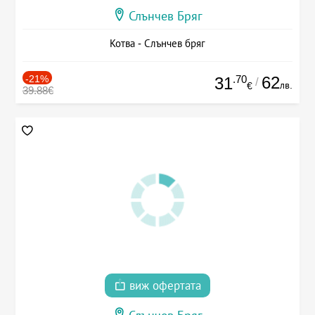
Слънчев Бряг
Котва - Слънчев бряг
-21%
.70
62
31
/
лв.
€
39.88€
виж офертата