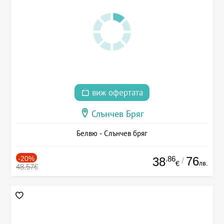
виж офертата
Слънчев Бряг
Белвю - Слънчев бряг
-20%
.86
76
38
/
лв.
€
48.57€