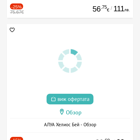
-25%
.75
111
56
/
лв.
€
75.67€
виж офертата
Обзор
АЛУА Хелиос Бей - Обзор