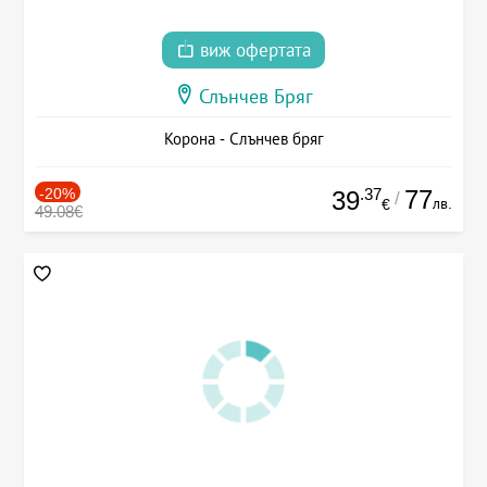
виж офертата
Слънчев Бряг
Корона - Слънчев бряг
-20%
.37
77
39
/
лв.
€
49.08€