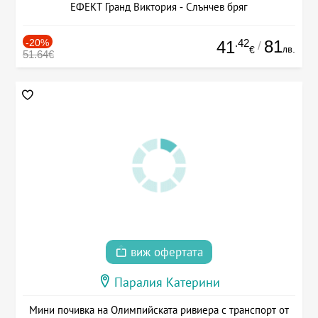
ЕФЕКТ Гранд Виктория - Слънчев бряг
-20%
.42
81
41
/
лв.
€
51.64€
виж офертата
Паралия Катерини
Мини почивка на Олимпийската ривиера с транспорт от