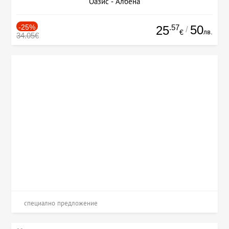
Оазис - Албена
-25%
.57
50
25
/
лв.
€
34.05€
специално предложение