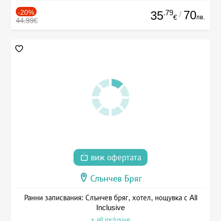
-20%
.79
70
35
/
лв.
€
44.99€
виж офертата
Слънчев Бряг
Ранни записвания: Слънчев бряг, хотел, нощувка с All
Inclusive
+ all inclusive