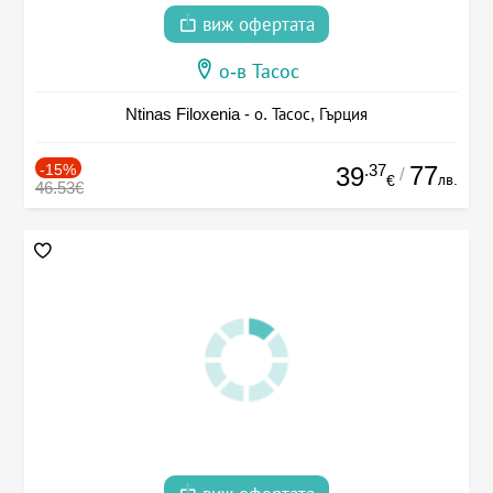
виж офертата
о-в Тасос
Ntinas Filoxenia - о. Тасос, Гърция
-15%
.37
77
39
/
лв.
€
46.53€