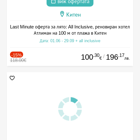
виж офертата
Китен
Last Minute оферта за лято: All Inclusive, реновиран хотел
Атлиман на 100 м от плажа в Китен
Дата: 01.06 - 29.09 + all inclusive
-15%
.30
.17
100
196
/
€
лв.
118.00€