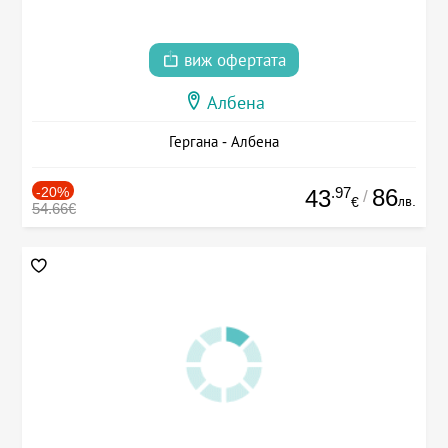
виж офертата
Албена
Гергана - Албена
-20%
.97
86
43
/
лв.
€
54.66€