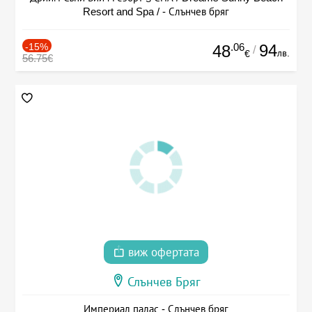
Resort and Spa / - Слънчев бряг
-15%
.06
94
48
/
лв.
€
56.75€
виж офертата
Слънчев Бряг
Империал палас - Слънчев бряг