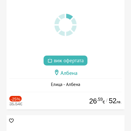
виж офертата
Албена
Елица - Албена
-25%
.59
52
26
/
лв.
€
35.54€