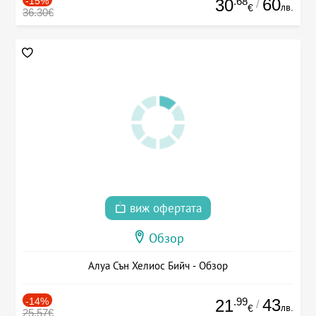
-15%
.68
60
30
/
лв.
€
36.30€
виж офертата
Обзор
Алуа Сън Хелиос Бийч - Обзор
-14%
.99
43
21
/
лв.
€
25.57€