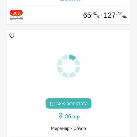
-30%
.30
.72
65
127
/
€
лв.
92.70€
виж офертата
Обзор
Мирамар - Обзор