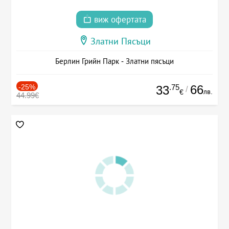
виж офертата
Златни Пясъци
Берлин Грийн Парк - Златни пясъци
-25%
.75
66
33
/
лв.
€
44.99€