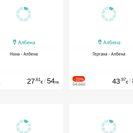
Албена
Албена
Нона - Албена
Гергана - Албена
.61
54
-20%
.97
27
43
/
/
лв.
€
€
€
54.66€