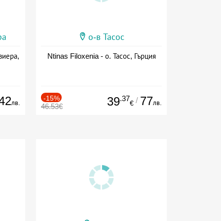
ра
о-в Тасос
виера,
Ntinas Filoxenia - о. Тасос, Гърция
42
-15%
.37
77
39
/
лв.
лв.
€
46.53€