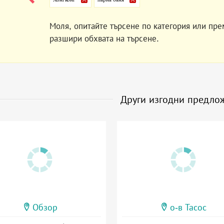
Моля, опитайте търсене по категория или пре
разшири обхвата на търсене.
Други изгодни предло
Обзор
о-в Тасос