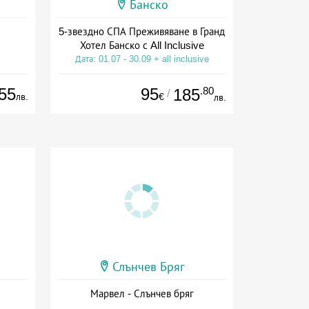
Банско
5-звездно СПА Преживяване в Гранд
Хотел Банско с All Inclusive
Дата: 01.07 - 30.09 + all inclusive
55
95
.80
185
/
лв.
€
лв.
Слънчев Бряг
Марвел - Слънчев бряг