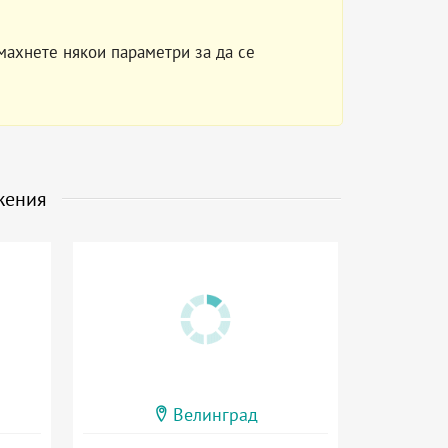
махнете някои параметри за да се
жения
Велинград