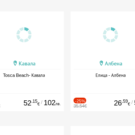
Кавала
Албена
Tosca Beach- Кавала
Елица - Албена
.15
102
-25%
.59
52
26
/
/
лв.
€
€
€
35.54€