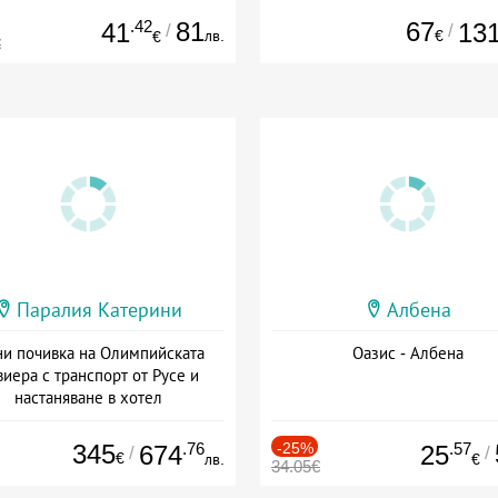
.42
81
67
41
13
/
/
лв.
€
€
€
Паралия Катерини
Албена
и почивка на Олимпийската
Оазис - Албена
виера с транспорт от Русе и
настаняване в хотел
Дата: 18.09 - 23.09 + закуска
345
.76
-25%
.57
674
25
/
/
€
лв.
€
34.05€