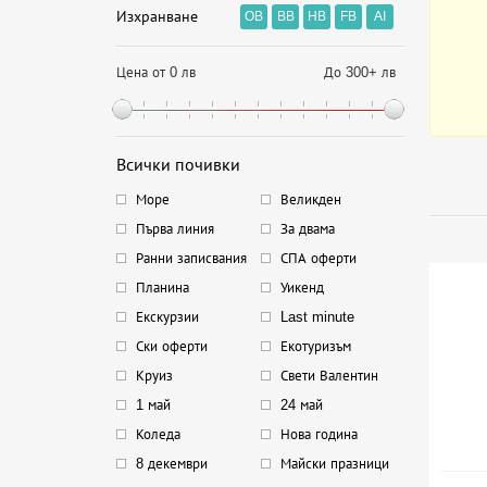
Изхранване
OB
BB
HB
FB
AI
Цена от 0 лв
До 300+ лв
Всички почивки
Море
Великден
Първа линия
За двама
Ранни записвания
СПА оферти
Планина
Уикенд
Екскурзии
Last minute
Ски оферти
Екотуризъм
Круиз
Свети Валентин
1 май
24 май
Коледа
Нова година
8 декември
Майски празници