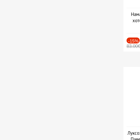
Нама
хот
Дат
-15%
83.00
Луксо
Паве