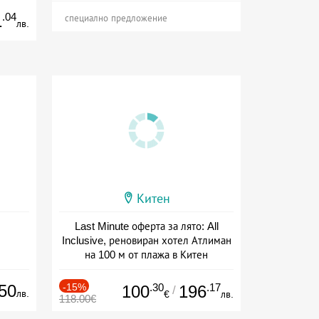
.04
1
специално предложение
лв.
Китен
Last Minute оферта за лято: All
Inclusive, реновиран хотел Атлиман
на 100 м от плажа в Китен
Дата: 01.06 - 29.09 + all inclusive
50
-15%
.30
.17
100
196
/
лв.
€
лв.
118.00€