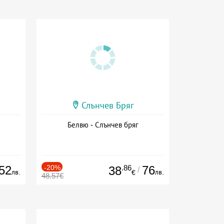
Слънчев Бряг
Белвю - Слънчев бряг
52
-20%
.86
76
38
/
лв.
лв.
€
48.57€