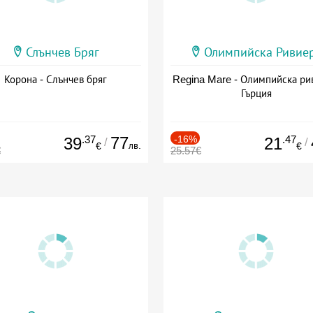
Слънчев Бряг
Олимпийска Ривие
Корона - Слънчев бряг
Regina Mare - Олимпийска ри
Гърция
.37
77
-16%
.47
39
21
/
/
лв.
€
€
€
25.57€