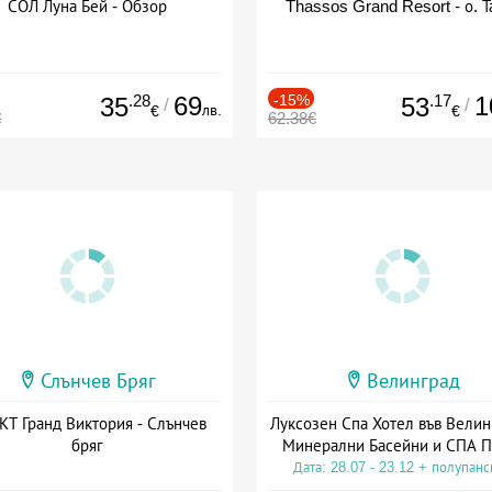
СОЛ Луна Бей - Обзор
Thassos Grand Resort - о. Т
.28
69
-15%
.17
1
35
53
/
/
лв.
€
€
€
62.38€
Слънчев Бряг
Велинград
Т Гранд Виктория - Слънчев
Луксозен Спа Хотел във Велин
бряг
Минерални Басейни и СПА П
Дата: 28.07 - 23.12 + полупан