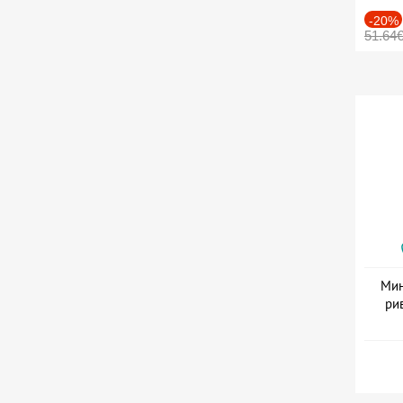
-20%
51.64
Мин
ри