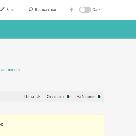
Блог
Връзка с нас
Dark
Last minute
Цена
Отстъпка
Най-нови
и: