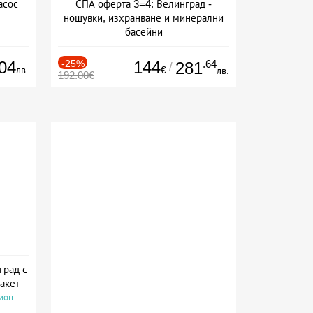
асос
СПА оферта 3=4: Велинград -
нощувки, изхранване и минерални
басейни
Дата: 01.07 - 30.09 + полупансион
04
-25%
144
.64
281
/
лв.
€
лв.
192.00€
град с
акет
сион