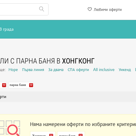
Любими оферти
В града
ЛИ С ПАРНА БАНЯ В
ХОНГКОНГ
още:
Море
Първа линия
За двама
СПА оферти
All inclusive
Уикенд
парна баня
рти
Няма намерени оферти по избраните критери
Хонгконг
парна баня