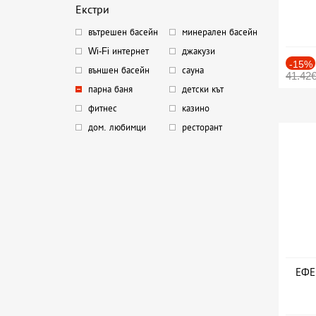
Екстри
вътрешен басейн
минерален басейн
Wi-Fi интернет
джакузи
-15%
външен басейн
сауна
41.42
парна баня
детски кът
фитнес
казино
дом. любимци
ресторант
ЕФЕК