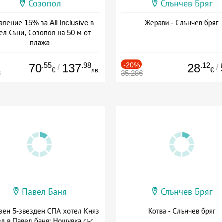
Созопол
Слънчев Бряг
ление 15% за All Inclusive в
Жерави - Слънчев бряг
ел Съни, Созопол на 50 м от
плажа
а: 30.07 - 30.09 + all inclusive
.55
.98
-20%
.12
70
137
28
/
/
€
лв.
€
€
35.28€
Павел Баня
Слънчев Бряг
зен 5-звезден СПА хотел Княз
Котва - Слънчев бряг
л в Павел баня: Нощувка със