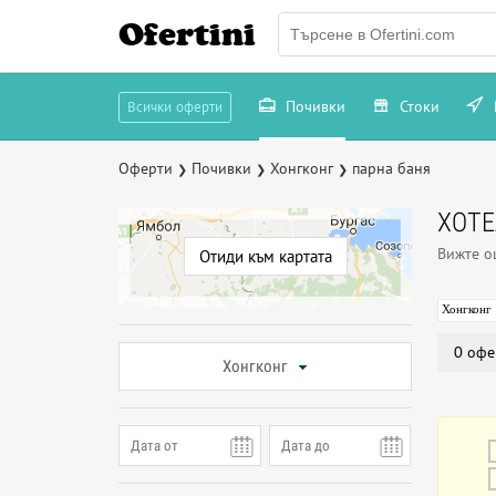
Ofertini
Почивки
Стоки
Всички оферти
Оферти
Почивки
Хонгконг
парна баня
❯
❯
❯
ХОТЕ
Вижте 
Отиди към картата
Хонгконг
0 офе
Хонгконг