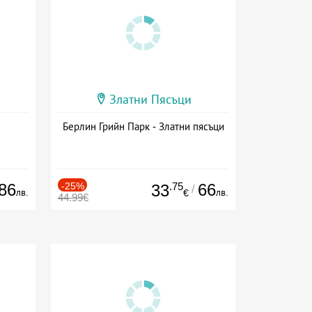
Златни Пясъци
Берлин Грийн Парк - Златни пясъци
86
-25%
.75
66
33
/
лв.
лв.
€
44.99€