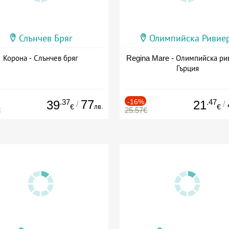
Слънчев Бряг
Олимпийска Ривие
Корона - Слънчев бряг
Regina Mare - Олимпийска ри
Гърция
.37
77
-16%
.47
39
21
/
/
лв.
€
€
€
25.57€