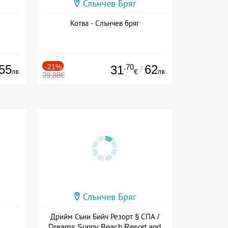
Слънчев Бряг
Котва - Слънчев бряг
55
-21%
.70
62
31
/
лв.
лв.
€
39.88€
Слънчев Бряг
Дрийм Съни Бийч Резорт § СПА /
Dreams Sunny Beach Resort and