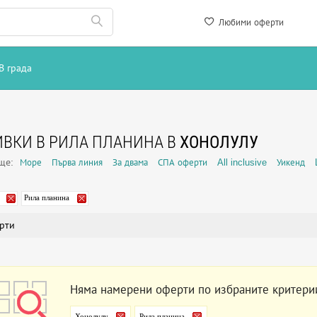
Любими оферти
В града
ВКИ В РИЛА ПЛАНИНА В
ХОНОЛУЛУ
още:
Море
Първа линия
За двама
СПА оферти
All inclusive
Уикенд
Рила планина
рти
Няма намерени оферти по избраните критери
Хонолулу
Рила планина