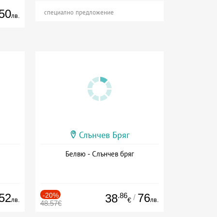
50
специално предложение
лв.
Слънчев Бряг
Белвю - Слънчев бряг
52
-20%
.86
76
38
/
лв.
лв.
€
48.57€