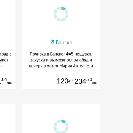
Банско
град с
Почивка в Банско: 4=5 нощувки,
акет
закуска и възможност за обяд и
вечеря в хотел Мария Антоанета
сион
Дата: 16.07 - 07.09 + полупансион
.04
120
.70
1
234
/
€
лв.
лв.