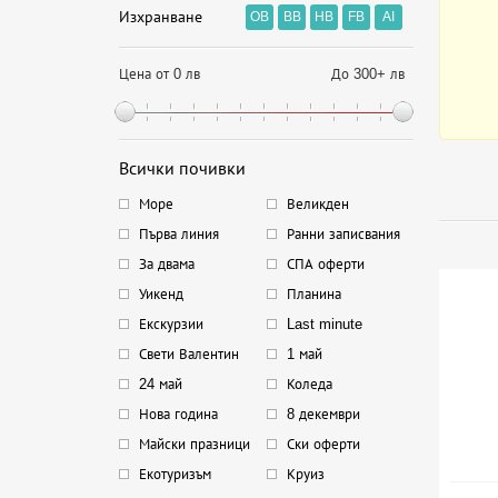
Изхранване
OB
BB
HB
FB
AI
Цена от 0 лв
До 300+ лв
Всички почивки
Море
Великден
Първа линия
Ранни записвания
За двама
СПА оферти
Уикенд
Планина
Екскурзии
Last minute
Свети Валентин
1 май
24 май
Коледа
Нова година
8 декември
Майски празници
Ски оферти
Екотуризъм
Круиз