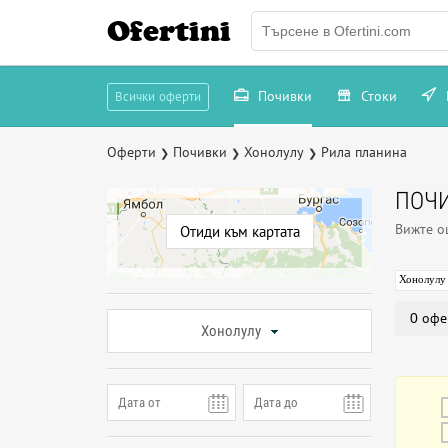
Ofertini
Почивки
Стоки
Всички оферти
Оферти
Почивки
Хонолулу
Рила планина
❯
❯
❯
ПОЧИ
Вижте 
Отиди към картата
Хонолулу
0 офе
Хонолулу