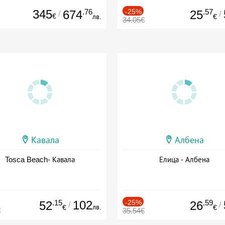
345
.76
-25%
.57
674
25
/
/
€
лв.
€
34.05€
Кавала
Албена
Tosca Beach- Кавала
Елица - Албена
.15
102
-25%
.59
52
26
/
/
лв.
€
€
€
35.54€