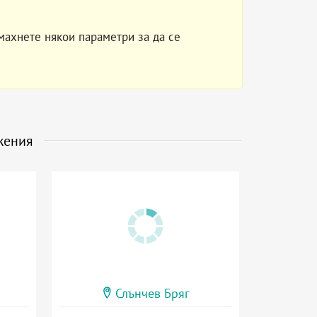
махнете някои параметри за да се
жения
Слънчев Бряг