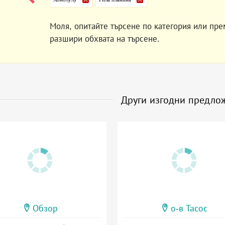
Моля, опитайте търсене по категория или пре
разшири обхвата на търсене.
Други изгодни предло
Обзор
о-в Тасос