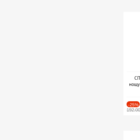
СП
нощу
Дат
-25%
192.0