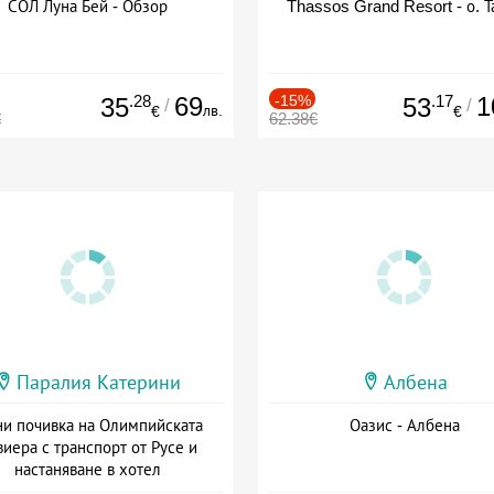
СОЛ Луна Бей - Обзор
Thassos Grand Resort - о. Т
.28
69
-15%
.17
1
35
53
/
/
лв.
€
€
€
62.38€
Паралия Катерини
Албена
и почивка на Олимпийската
Оазис - Албена
виера с транспорт от Русе и
настаняване в хотел
Дата: 18.09 - 23.09 + закуска