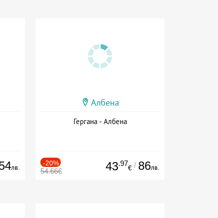
Албена
Гергана - Албена
54
-20%
.97
86
43
/
лв.
лв.
€
54.66€