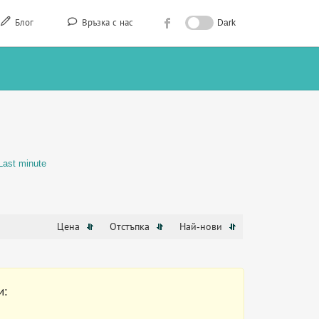
Блог
Връзка с нас
Dark
Last minute
Цена
Отстъпка
Най-нови
и: