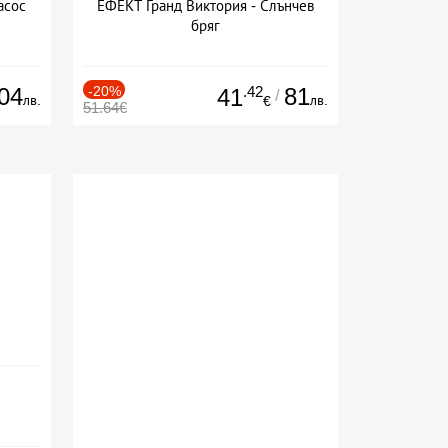
асос
ЕФЕКТ Гранд Виктория - Слънчев
бряг
04
-20%
.42
81
41
/
лв.
лв.
€
51.64€