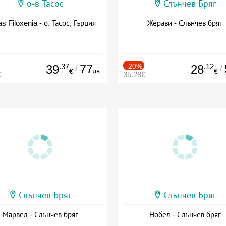
о-в Тасос
Слънчев Бряг
as Filoxenia - о. Тасос, Гърция
Жерави - Слънчев бряг
.37
77
-20%
.12
39
28
/
/
лв.
€
€
€
35.28€
Слънчев Бряг
Слънчев Бряг
Марвел - Слънчев бряг
Нобел - Слънчев бряг