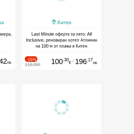
ра
Китен
виера,
Last Minute оферта за лято: All
Inclusive, реновиран хотел Атлиман
на 100 м от плажа в Китен
Дата: 01.06 - 29.09 + all inclusive
42
-15%
.30
.17
100
196
/
лв.
€
лв.
118.00€