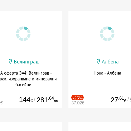
Велинград
Албена
А оферта 3=4: Велинград -
Нона - Албена
вки, изхранване и минерални
басейни
а: 01.07 - 30.09 + полупансион
144
.64
-25%
.61
281
27
/
/
€
лв.
€
0€
37.02€