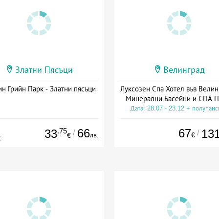
Златни Пясъци
Велинград
н Грийн Парк - Златни пясъци
Луксозен Спа Хотел във Велин
Минерални Басейни и СПА П
Дата: 28.07 - 23.12 + полупан
.75
66
67
33
13
/
/
лв.
€
€
€