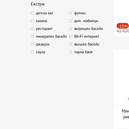
Екстри
детски кът
фитнес
казино
дом. любимци
-15%
ресторант
вътрешен басейн
41.42
минерален басейн
Wi-Fi интернет
джакузи
външен басейн
сауна
парна баня
Мин
ри