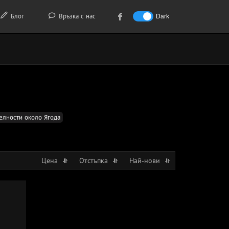
Блог
Връзка с нас
Dark
елности около Ягода
Цена
Отстъпка
Най-нови