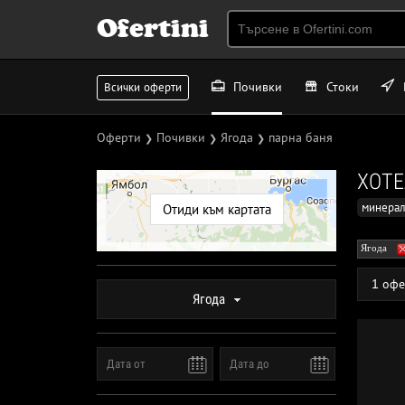
Ofertini
Почивки
Стоки
Всички оферти
Оферти
Почивки
Ягода
парна баня
❯
❯
❯
ХОТЕ
минерал
Отиди към картата
Ягода
1 офе
Ягода