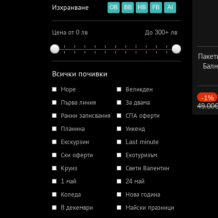
Изхранване
OB
BB
HB
FB
AI
Цена от 0 лв
До 300+ лв
Пакет
Балн
Всички почивки
Море
Великден
-1%
Първа линия
За двама
49.00
Ранни записвания
СПА оферти
Планина
Уикенд
Екскурзии
Last minute
Ски оферти
Екотуризъм
Круиз
Свети Валентин
1 май
24 май
Коледа
Нова година
8 декември
Майски празници