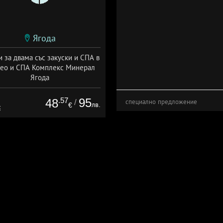
Ягода
и за двама със закуски и СПА в
ео и СПА Комплекс Минерал
Ягода
Дата: 03.01 - 23.12 + закуска
.57
95
48
/
специално предложение
лв.
€
€