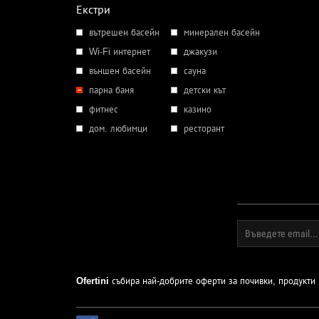
Екстри
вътрешен басейн
минерален басейн
Wi-Fi интернет
джакузи
външен басейн
сауна
парна баня
детски кът
фитнес
казино
дом. любимци
ресторант
Ofertini
събира най-добрите оферти за почивки, продукти и