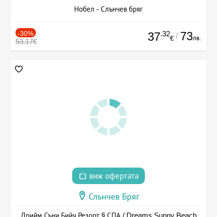
Нобел - Слънчев бряг
-30%
.32
73
37
/
лв.
€
53.17€
виж офертата
Слънчев Бряг
Дрийм Съни Бийч Резорт § СПА / Dreams Sunny Beach