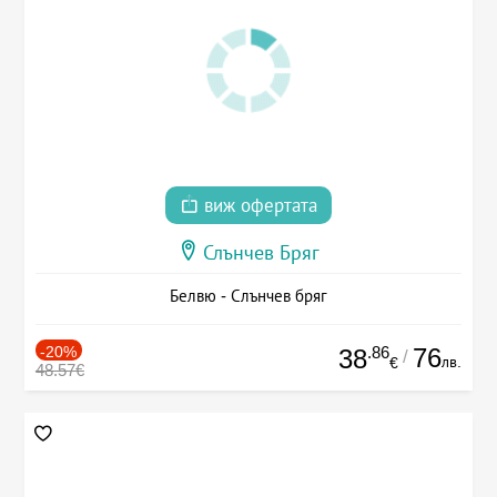
виж офертата
Слънчев Бряг
Белвю - Слънчев бряг
-20%
.86
76
38
/
лв.
€
48.57€