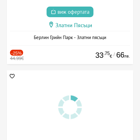
виж офертата
Златни Пясъци
Берлин Грийн Парк - Златни пясъци
-25%
.75
66
33
/
лв.
€
44.99€