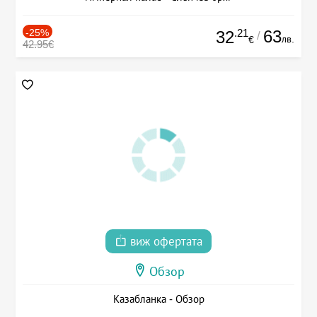
-25%
.21
63
32
/
лв.
€
42.95€
виж офертата
Обзор
Казабланка - Обзор