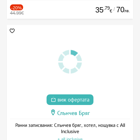
-20%
.79
70
35
/
лв.
€
44.99€
виж офертата
Слънчев Бряг
Ранни записвания: Слънчев бряг, хотел, нощувка с All
Inclusive
+ all inclusive