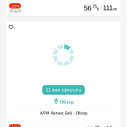
-25%
.75
111
56
/
лв.
€
75.67€
виж офертата
Обзор
АЛУА Хелиос Бей - Обзор