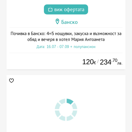
виж офертата
Банско
Почивка в Банско: 4=5 нощувки, закуска и възможност за
обяд и вечеря в хотел Мария Антоанета
Дата: 16.07 - 07.09 + полупансион
120
.70
234
/
€
лв.