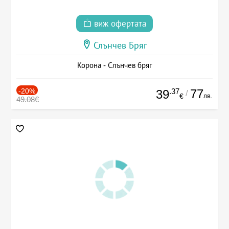
виж офертата
Слънчев Бряг
Корона - Слънчев бряг
-20%
.37
77
39
/
лв.
€
49.08€