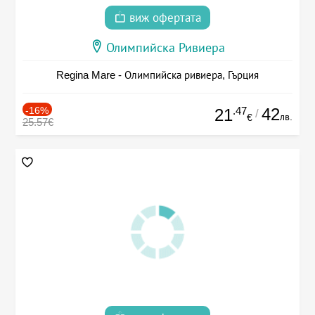
виж офертата
Олимпийска Ривиера
Regina Mare - Олимпийска ривиера, Гърция
-16%
.47
42
21
/
лв.
€
25.57€