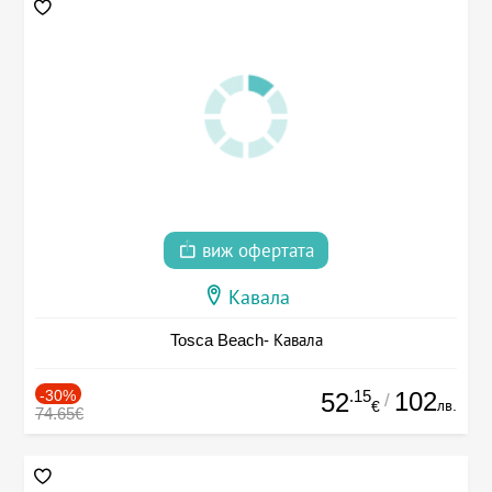
виж офертата
Кавала
Tosca Beach- Кавала
-30%
.15
102
52
/
лв.
€
74.65€