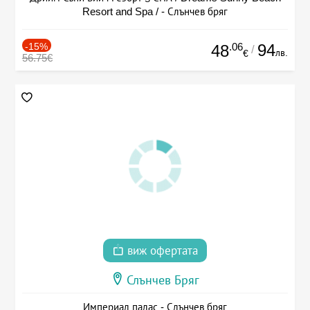
Resort and Spa / - Слънчев бряг
-15%
.06
94
48
/
лв.
€
56.75€
виж офертата
Слънчев Бряг
Империал палас - Слънчев бряг