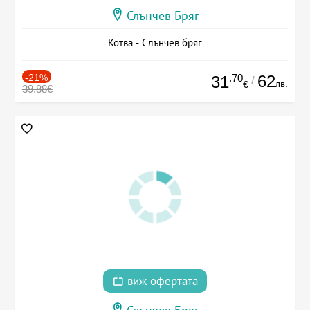
Слънчев Бряг
Котва - Слънчев бряг
-21%
.70
62
31
/
лв.
€
39.88€
виж офертата