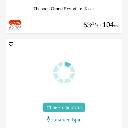
Thassos Grand Resort - о. Тасос
-15%
.17
104
53
/
лв.
€
62.38€
виж офертата
Слънчев Бряг