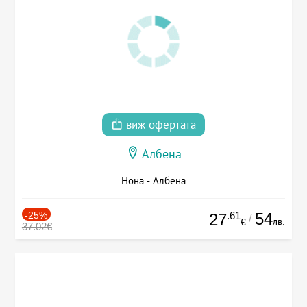
виж офертата
Албена
Нона - Албена
-25%
.61
54
27
/
лв.
€
37.02€