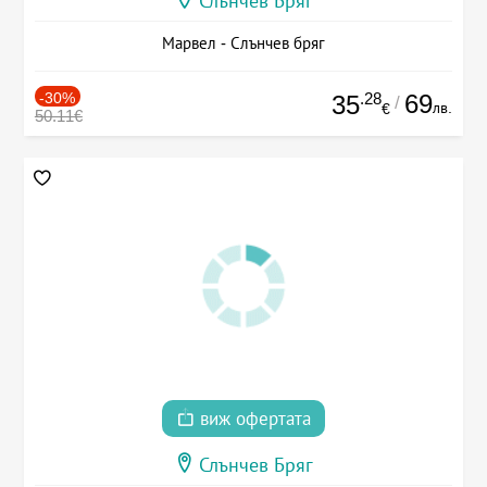
Слънчев Бряг
Марвел - Слънчев бряг
-30%
.28
69
35
/
лв.
€
50.11€
виж офертата
Слънчев Бряг