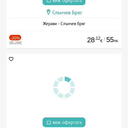
виж офертата
Слънчев Бряг
Жерави - Слънчев бряг
-20%
.12
55
28
/
лв.
€
35.28€
виж офертата