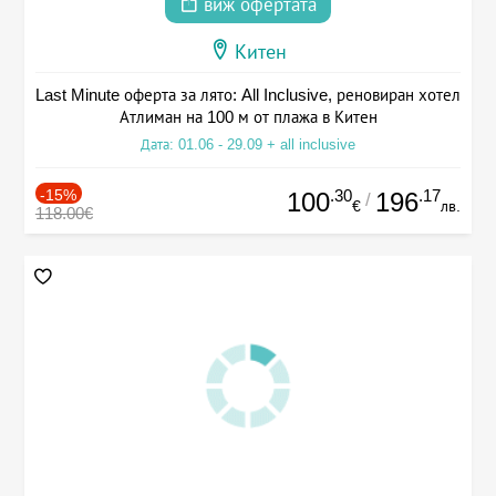
виж офертата
Китен
Last Minute оферта за лято: All Inclusive, реновиран хотел
Атлиман на 100 м от плажа в Китен
Дата: 01.06 - 29.09 + all inclusive
-15%
.30
.17
100
196
/
€
лв.
118.00€