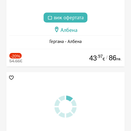
виж офертата
Албена
Гергана - Албена
-20%
.97
86
43
/
лв.
€
54.66€