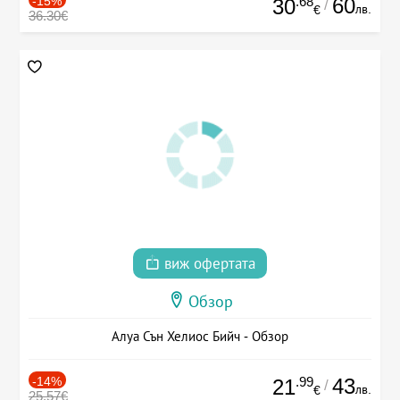
-15%
.68
60
30
/
лв.
€
36.30€
виж офертата
Обзор
Алуа Сън Хелиос Бийч - Обзор
-14%
.99
43
21
/
лв.
€
25.57€