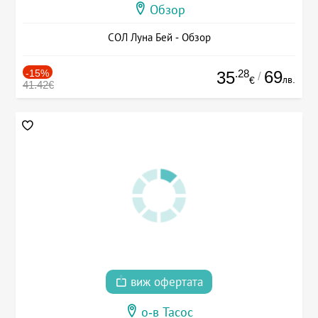
Обзор
СОЛ Луна Бей - Обзор
-15%
.28
69
35
/
лв.
€
41.42€
виж офертата
о-в Тасос