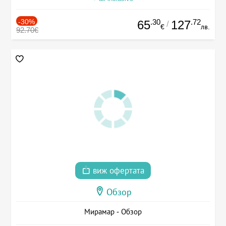
-30%
.30
.72
65
127
/
€
лв.
92.70€
виж офертата
Обзор
Мирамар - Обзор