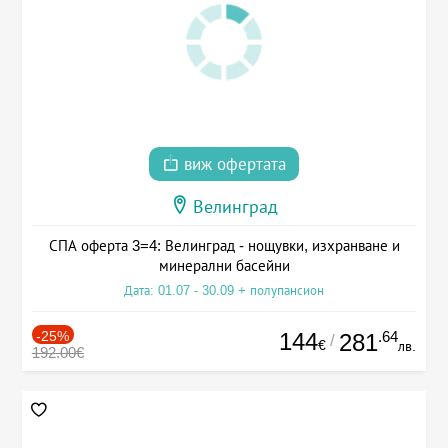
виж офертата
Велинград
СПА оферта 3=4: Велинград - нощувки, изхранване и
минерални басейни
Дата: 01.07 - 30.09 + полупансион
-25%
144
.64
281
/
€
лв.
192.00€