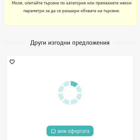
Моля, опитайте търсене по категория или премахнете някои
параметри за да се разшири обхвата на търсене.
Други изгодни предложения
виж офертата