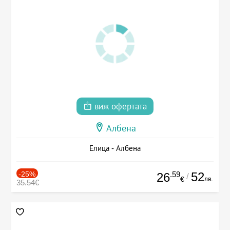
виж офертата
Албена
Елица - Албена
-25%
.59
52
26
/
лв.
€
35.54€