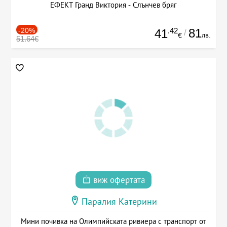
ЕФЕКТ Гранд Виктория - Слънчев бряг
-20%
.42
81
41
/
лв.
€
51.64€
виж офертата
Паралия Катерини
Мини почивка на Олимпийската ривиера с транспорт от