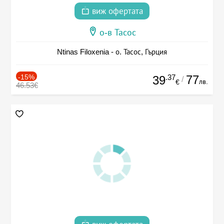
виж офертата
о-в Тасос
Ntinas Filoxenia - о. Тасос, Гърция
-15%
.37
77
39
/
лв.
€
46.53€