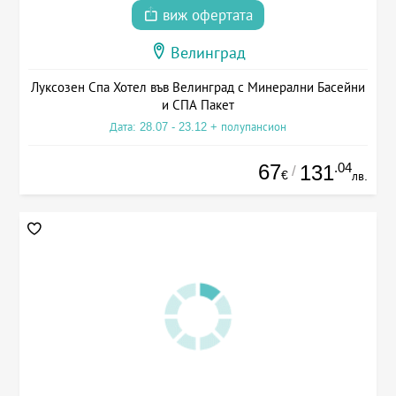
виж офертата
Велинград
Луксозен Спа Хотел във Велинград с Минерални Басейни
и СПА Пакет
Дата: 28.07 - 23.12 + полупансион
67
.04
131
/
€
лв.