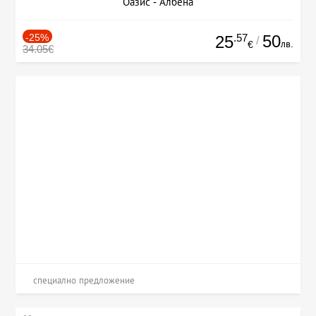
Оазис - Албена
-25%
.57
50
25
/
лв.
€
34.05€
специално предложение