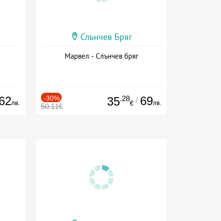
Слънчев Бряг
Марвел - Слънчев бряг
62
-30%
.28
69
35
/
лв.
лв.
€
50.11€