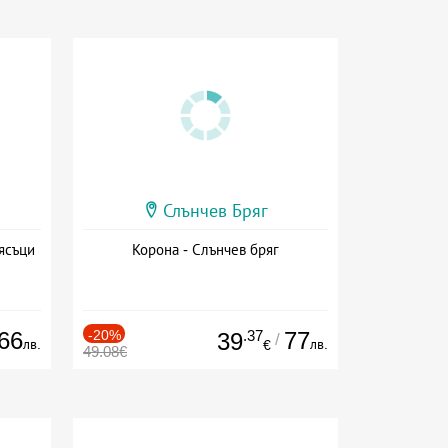
Слънчев Бряг
ясъци
Корона - Слънчев бряг
66
-20%
.37
77
39
/
лв.
лв.
€
49.08€