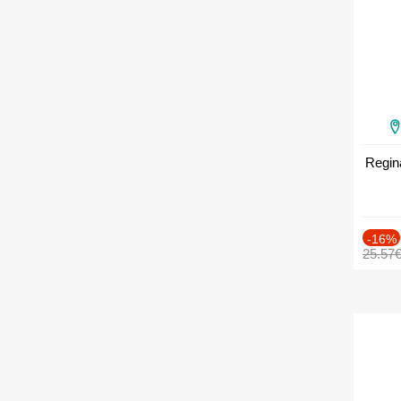
Regin
-16%
25.57