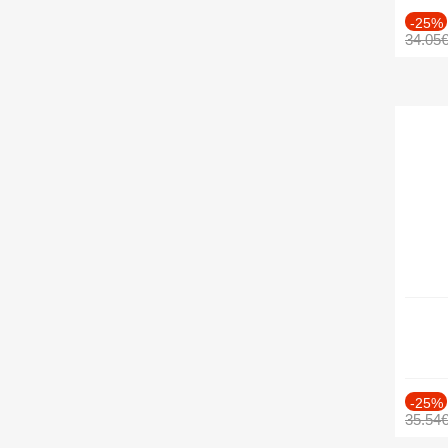
-25%
34.05
-25%
35.54