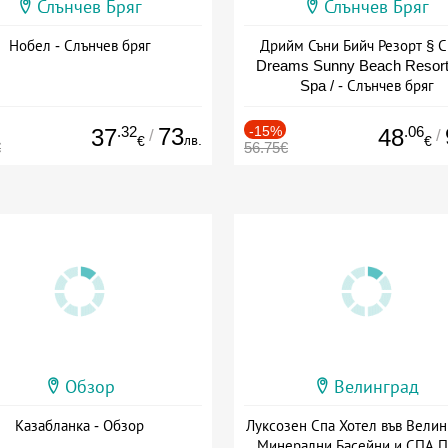
Слънчев Бряг
Слънчев Бряг
Нобел - Слънчев бряг
Дрийм Съни Бийч Резорт § С
Dreams Sunny Beach Resort
Spa / - Слънчев бряг
.32
73
-15%
.06
37
48
/
/
лв.
€
€
€
56.75€
Обзор
Велинград
Казабланка - Обзор
Луксозен Спа Хотел във Велин
Минерални Басейни и СПА П