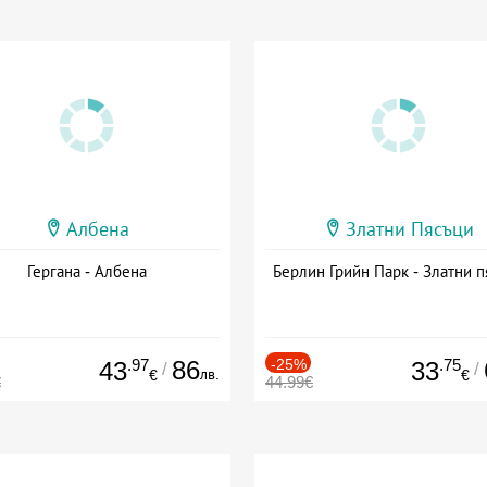
Албена
Златни Пясъци
Гергана - Албена
Берлин Грийн Парк - Златни п
.97
86
-25%
.75
43
33
/
/
лв.
€
€
€
44.99€