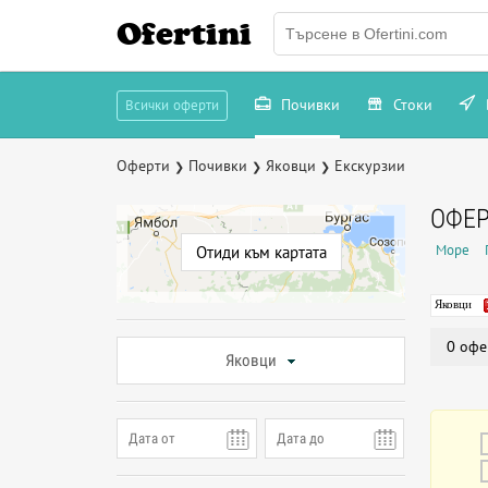
Ofertini
Почивки
Стоки
Всички оферти
Оферти
Почивки
Яковци
Екскурзии
❯
❯
❯
ОФЕР
Море
Отиди към картата
Яковци
0 офе
Яковци