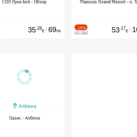
СОЛ Луна Бей - Обзор
Thassos Grand Resort - о. Т
.28
69
-15%
.17
1
35
53
/
/
лв.
€
€
€
62.38€
Албена
Оазис - Албена