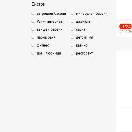
Екстри
вътрешен басейн
минерален басейн
Wi-Fi интернет
джакузи
-15%
външен басейн
сауна
41.42
парна баня
детски кът
фитнес
казино
дом. любимци
ресторант