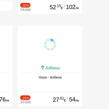
-30%
.15
102
52
/
лв.
€
74.65€
Албена
Нона - Албена
76
-25%
.61
54
27
/
лв.
лв.
€
37.02€