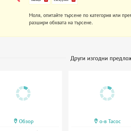
Моля, опитайте търсене по категория или пре
разшири обхвата на търсене.
Други изгодни предло
Обзор
о-в Тасос