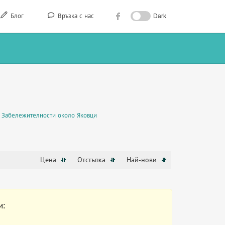
Блог
Връзка с нас
Dark
Забележителности около Яковци
Цена
Отстъпка
Най-нови
и: