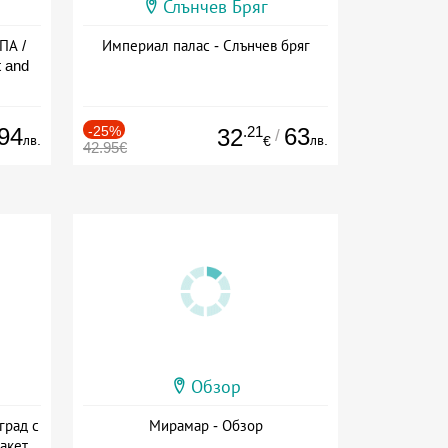
Слънчев Бряг
ПА /
Империал палас - Слънчев бряг
 and
94
-25%
.21
63
32
/
лв.
лв.
€
42.95€
Обзор
град с
Мирамар - Обзор
акет