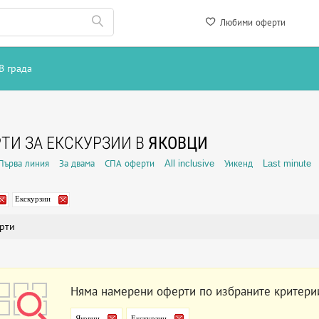
Любими оферти
В града
ТИ ЗА ЕКСКУРЗИИ В
ЯКОВЦИ
Първа линия
За двама
СПА оферти
All inclusive
Уикенд
Last minute
Екскурзии
рти
Няма намерени оферти по избраните критери
Яковци
Екскурзии