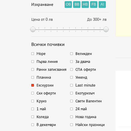
Изхранване
OB
BB
HB
FB
AI
Цена от 0 лв
До 300+ лв
Всички почивки
Море
Великден
Първа линия
За двама
Ранни записвания
СПА оферти
Планина
Уикенд
Екскурзии
Last minute
Ски оферти
Екотуризъм
Круиз
Свети Валентин
1 май
24 май
Коледа
Нова година
8 декември
Майски празници