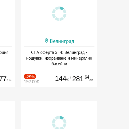
Велинград
ърция
СПА оферта 3=4: Велинград -
нощувки, изхранване и минерални
басейни
Дата: 01.07 - 30.09 + полупансион
77
-25%
144
.64
281
/
лв.
€
лв.
192.00€