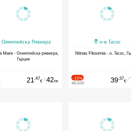
Олимпийска Ривиера
о-в Тасос
a Mare - Олимпийска ривиера,
Ntinas Filoxenia - о. Тасос, Г
Гърция
.47
42
-15%
.37
21
39
/
/
лв.
€
€
€
46.53€