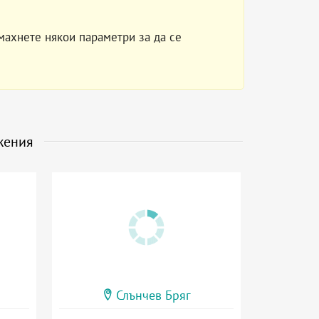
махнете някои параметри за да се
жения
Слънчев Бряг