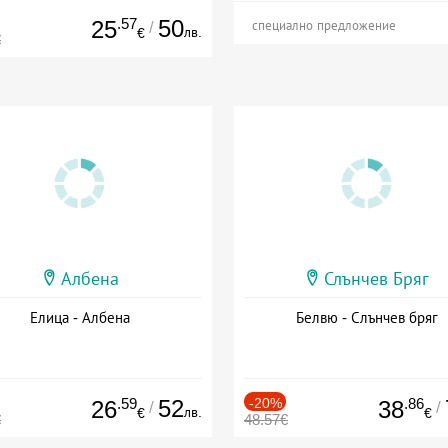
.57
50
25
/
специално предложение
лв.
€
€
Албена
Слънчев Бряг
Елица - Албена
Белвю - Слънчев бряг
.59
52
-20%
.86
26
38
/
/
лв.
€
€
€
48.57€