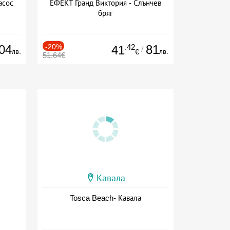
асос
ЕФЕКТ Гранд Виктория - Слънчев
бряг
04
-20%
.42
81
41
/
лв.
лв.
€
51.64€
Кавала
Tosca Beach- Кавала