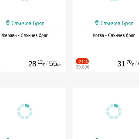
Слънчев Бряг
Слънчев Бряг
Жерави - Слънчев бряг
Котва - Слънчев бряг
.12
55
-21%
.70
28
31
/
/
лв.
€
€
€
39.88€