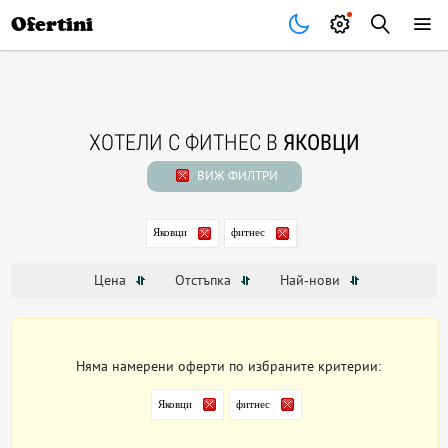
Почивки
Стоки
В града
Всички оферти
Ofertini
ХОТЕЛИ С ФИТНЕС В
ЯКОВЦИ
ВИЖ ФИЛТРИ
Яковци
фитнес
Цена
Отстъпка
Най-нови
Няма намерени оферти по избраните критерии:
Яковци
фитнес