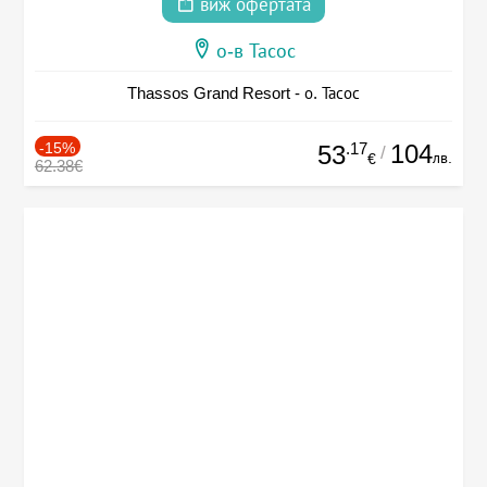
виж офертата
о-в Тасос
Thassos Grand Resort - о. Тасос
-15%
.17
104
53
/
лв.
€
62.38€