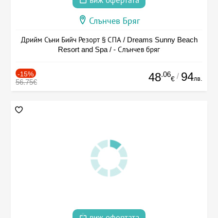
виж офертата
Слънчев Бряг
Дрийм Съни Бийч Резорт § СПА / Dreams Sunny Beach
Resort and Spa / - Слънчев бряг
-15%
.06
94
48
/
лв.
€
56.75€
виж офертата