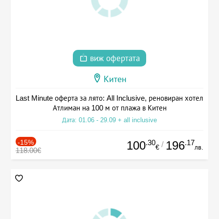
виж офертата
Китен
Last Minute оферта за лято: All Inclusive, реновиран хотел
Атлиман на 100 м от плажа в Китен
Дата: 01.06 - 29.09 + all inclusive
-15%
.30
.17
100
196
/
€
лв.
118.00€