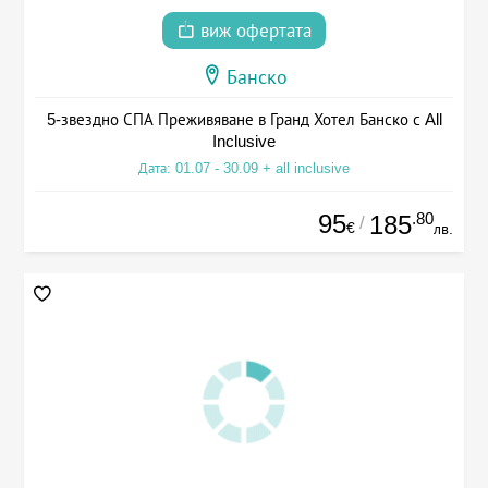
виж офертата
Банско
5-звездно СПА Преживяване в Гранд Хотел Банско с All
Inclusive
Дата: 01.07 - 30.09 + all inclusive
95
.80
185
/
€
лв.