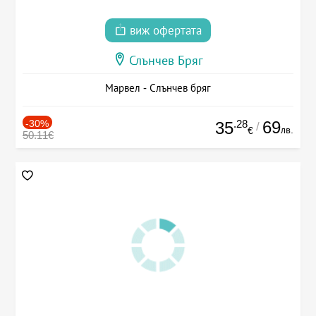
виж офертата
Слънчев Бряг
Марвел - Слънчев бряг
-30%
.28
69
35
/
лв.
€
50.11€