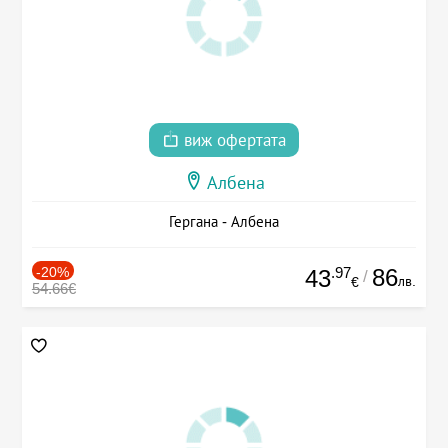
виж офертата
Албена
Гергана - Албена
-20%
.97
86
43
/
лв.
€
54.66€