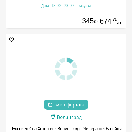
Дата: 18.09 - 23.09 + закуска
345
.76
674
/
€
лв.
виж офертата
Велинград
Луксозен Спа Хотел във Велинград с Минерални Басейни