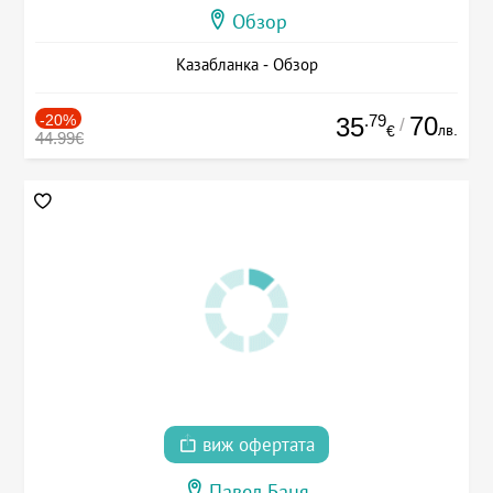
Обзор
Казабланка - Обзор
-20%
.79
70
35
/
лв.
€
44.99€
виж офертата
Павел Баня