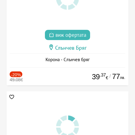
виж офертата
Слънчев Бряг
Корона - Слънчев бряг
-20%
.37
77
39
/
лв.
€
49.08€