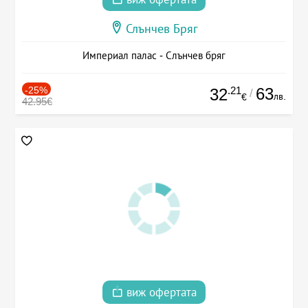
Слънчев Бряг
Империал палас - Слънчев бряг
-25%
.21
63
32
/
лв.
€
42.95€
виж офертата