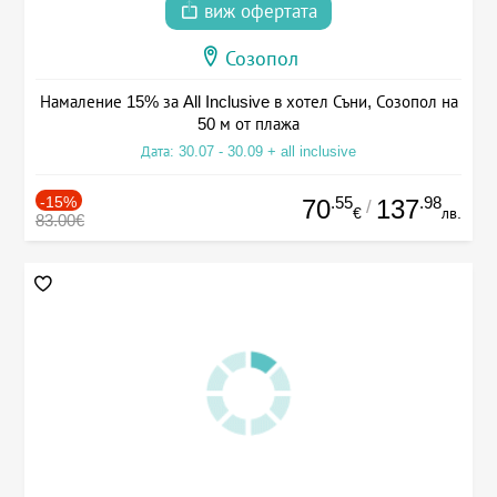
виж офертата
Созопол
Намаление 15% за All Inclusive в хотел Съни, Созопол на
50 м от плажа
Дата: 30.07 - 30.09 + all inclusive
-15%
.55
.98
70
137
/
€
лв.
83.00€