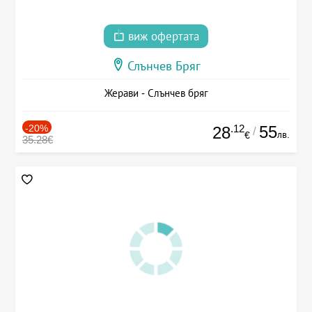
виж офертата
Слънчев Бряг
Жерави - Слънчев бряг
-20%
.12
55
28
/
лв.
€
35.28€