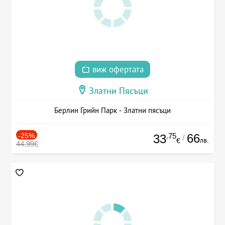
виж офертата
Златни Пясъци
Берлин Грийн Парк - Златни пясъци
-25%
.75
66
33
/
лв.
€
44.99€