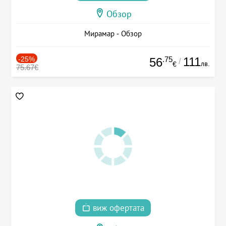
Обзор
Мирамар - Обзор
-25%
.75
111
56
/
лв.
€
75.67€
виж офертата