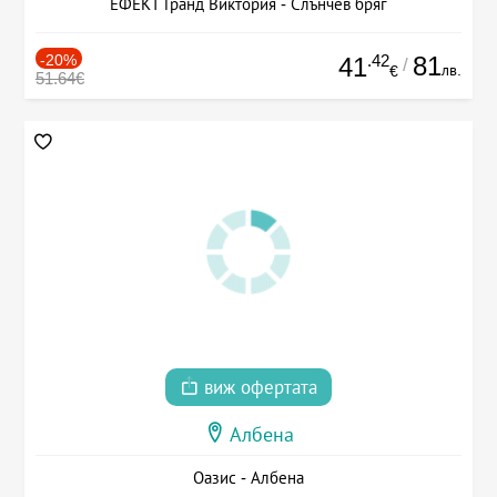
ЕФЕКТ Гранд Виктория - Слънчев бряг
-20%
.42
81
41
/
лв.
€
51.64€
виж офертата
Албена
Оазис - Албена