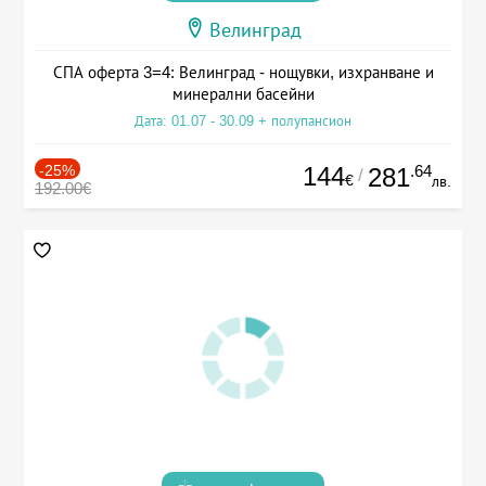
Велинград
СПА оферта 3=4: Велинград - нощувки, изхранване и
минерални басейни
Дата: 01.07 - 30.09 + полупансион
-25%
144
.64
281
/
€
лв.
192.00€