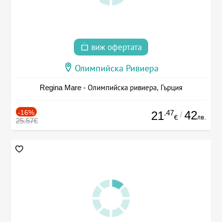
виж офертата
Олимпийска Ривиера
Regina Mare - Олимпийска ривиера, Гърция
-16%
.47
42
21
/
лв.
€
25.57€