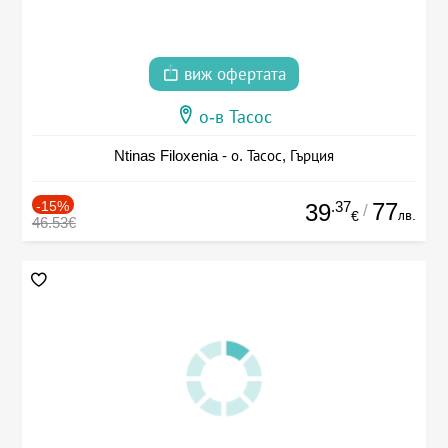
виж офертата
о-в Тасос
Ntinas Filoxenia - о. Тасос, Гърция
-15%
.37
77
39
/
лв.
€
46.53€