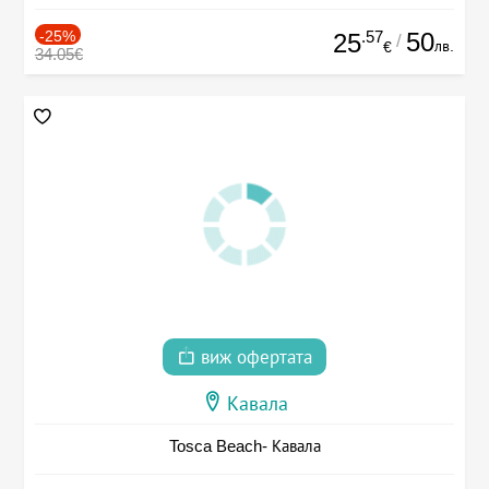
-25%
.57
50
25
/
лв.
€
34.05€
виж офертата
Кавала
Tosca Beach- Кавала