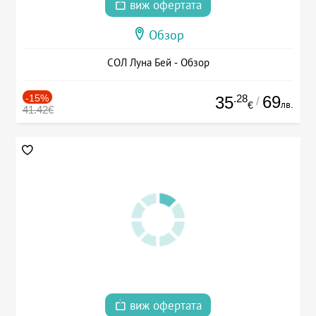
виж офертата
Обзор
СОЛ Луна Бей - Обзор
-15%
.28
69
35
/
лв.
€
41.42€
виж офертата