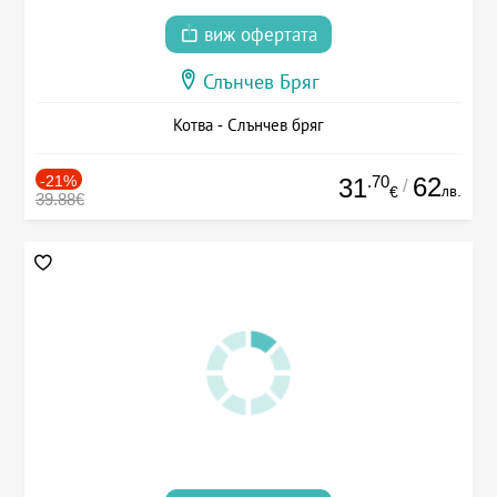
виж офертата
Слънчев Бряг
Котва - Слънчев бряг
-21%
.70
62
31
/
лв.
€
39.88€