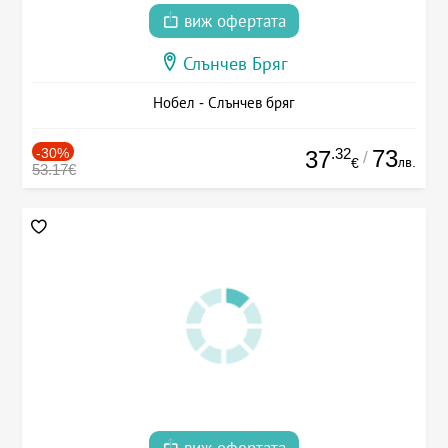
виж офертата
Слънчев Бряг
Нобел - Слънчев бряг
-30%
.32
73
37
/
лв.
€
53.17€