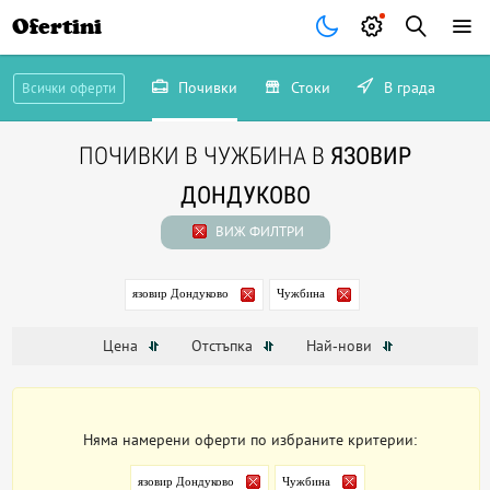
Ofertini
Почивки
Стоки
В града
Всички оферти
ПОЧИВКИ В ЧУЖБИНА В
ЯЗОВИР
ДОНДУКОВО
ВИЖ ФИЛТРИ
язовир Дондуково
Чужбина
Цена
Отстъпка
Най-нови
Няма намерени оферти по избраните критерии:
язовир Дондуково
Чужбина