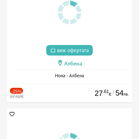
виж офертата
Албена
Нона - Албена
-25%
.61
54
27
/
лв.
€
37.02€