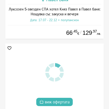
Луксозен 5-звезден СПА хотел Княз Павел в Павел баня:
Нощувка със закуска и вечеря
Дата: 17.07 - 22.12 + полупансион
.45
.97
66
129
/
€
лв.
виж офертата