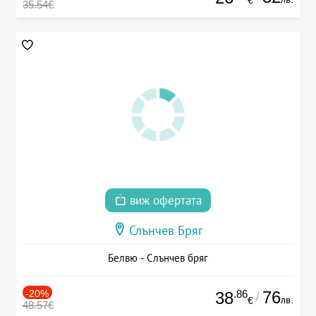
35.54€
виж офертата
Слънчев Бряг
Белвю - Слънчев бряг
-20%
.86
76
38
/
лв.
€
48.57€