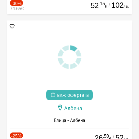
-30%
.15
102
52
/
лв.
€
74.65€
виж офертата
Албена
Елица - Албена
-25%
.59
52
26
/
лв.
€