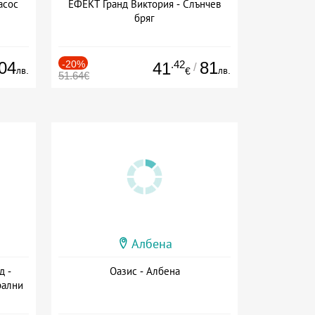
асос
ЕФЕКТ Гранд Виктория - Слънчев
бряг
04
-20%
.42
81
41
/
лв.
лв.
€
51.64€
Албена
д -
Оазис - Албена
рални
сион