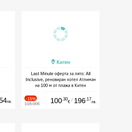
Китен
Last Minute оферта за лято: All
Inclusive, реновиран хотел Атлиман
на 100 м от плажа в Китен
Дата: 01.06 - 29.09 + all inclusive
54
-15%
.30
.17
100
196
/
лв.
€
лв.
118.00€