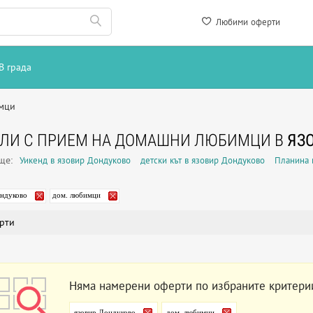
Любими оферти
В града
мци
ЕЛИ С ПРИЕМ НА ДОМАШНИ ЛЮБИМЦИ В
ЯЗ
още:
Уикенд в язовир Дондуково
детски кът в язовир Дондуково
Планина 
ондуково
дом. любимци
рти
Няма намерени оферти по избраните критери
язовир Дондуково
дом. любимци