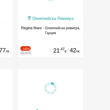
Олимпийска Ривиера
Regina Mare - Олимпийска ривиера,
Гърция
77
-16%
.47
42
21
/
лв.
лв.
€
25.57€