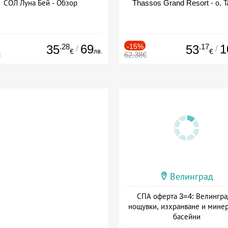
СОЛ Луна Бей - Обзор
Thassos Grand Resort - о. Т
.28
69
-15%
.17
1
35
53
/
/
лв.
€
€
€
62.38€
Велинград
СПА оферта 3=4: Велингра
нощувки, изхранване и мине
басейни
Дата: 01.07 - 30.09 + полупан