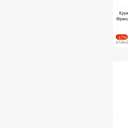
Круи
Франц
-17%
1726.