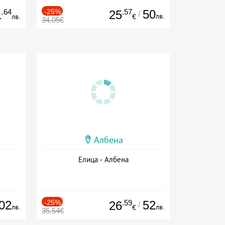
.64
-25%
.57
50
1
25
/
лв.
лв.
€
34.05€
Албена
Елица - Албена
02
-25%
.59
52
26
/
лв.
лв.
€
35.54€