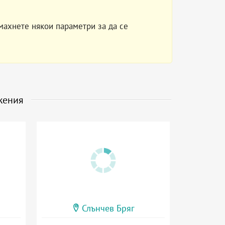
махнете някои параметри за да се
жения
Слънчев Бряг