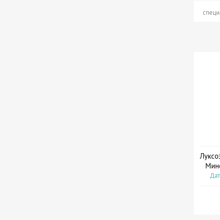
специ
Луксо
Мин
Дат