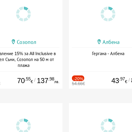
Созопол
Албена
ление 15% за All Inclusive в
Гергана - Албена
ел Съни, Созопол на 50 м от
плажа
а: 30.07 - 30.09 + all inclusive
.55
.98
-20%
.97
70
137
43
/
/
€
лв.
€
€
54.66€