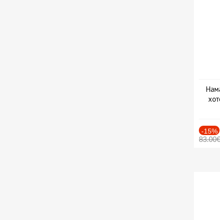
Нама
хот
Дат
-15%
83.00