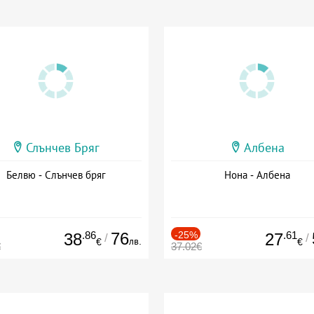
Слънчев Бряг
Албена
Белвю - Слънчев бряг
Нона - Албена
.86
76
-25%
.61
38
27
/
/
лв.
€
€
€
37.02€