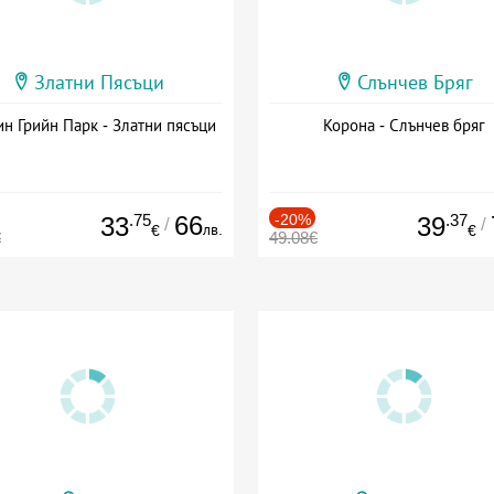
Златни Пясъци
Слънчев Бряг
н Грийн Парк - Златни пясъци
Корона - Слънчев бряг
.75
66
-20%
.37
33
39
/
/
лв.
€
€
€
49.08€