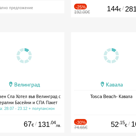
-25%
144
28
/
ално предложение
€
192.00€
Велинград
Кавала
зен Спа Хотел във Велинград с
Tosca Beach- Кавала
ерални Басейни и СПА Пакет
а: 28.07 - 23.12 + полупансион
67
.04
-30%
.15
1
131
52
/
/
€
лв.
€
74.65€