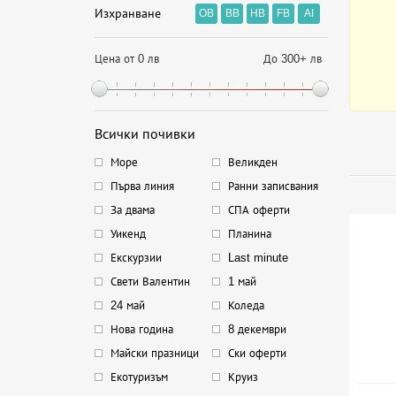
Изхранване
OB
BB
HB
FB
AI
Цена от 0 лв
До 300+ лв
Всички почивки
Море
Великден
Първа линия
Ранни записвания
За двама
СПА оферти
Уикенд
Планина
Екскурзии
Last minute
Свети Валентин
1 май
24 май
Коледа
Нова година
8 декември
Майски празници
Ски оферти
Екотуризъм
Круиз