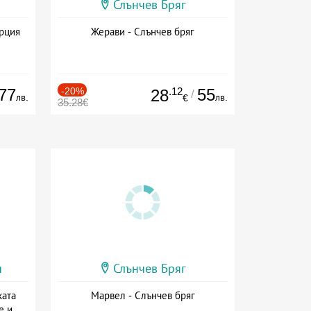
Слънчев Бряг
ърция
Жерави - Слънчев бряг
77
-20%
.12
55
28
/
лв.
лв.
€
35.28€
и
Слънчев Бряг
ката
Марвел - Слънчев бряг
е и