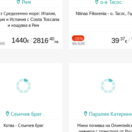
Рим
о-в Тасос
з Средиземно море: Италия,
Ntinas Filoxenia - о. Тасос, Г
ия и Испания с Costa Toscana
и нощувка в Рим
+ пълен пансион
1440
.40
-15%
.37
2816
39
/
/
€
лв.
€
00€
46.53€
Слънчев Бряг
Паралия Катерин
Котва - Слънчев бряг
Мини почивка на Олимпийс
ривиера с транспорт от Рус