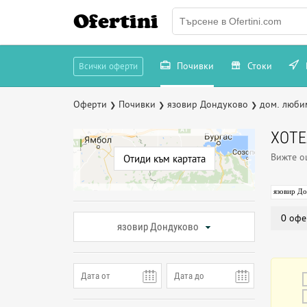
Ofertini
Почивки
Стоки
Всички оферти
Оферти
Почивки
язовир Дондуково
дом. люби
❯
❯
❯
ХОТ
Вижте 
Отиди към картата
язовир Д
0 офе
язовир Дондуково