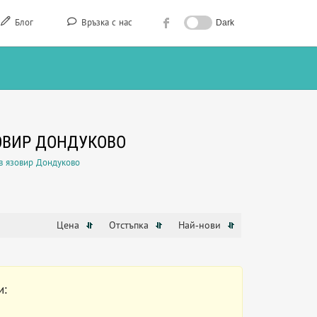
Блог
Връзка с нас
Dark
ОВИР ДОНДУКОВО
в язовир Дондуково
Цена
Отстъпка
Най-нови
и: