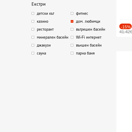
Екстри
детски кът
фитнес
казино
дом. любимци
-15%
ресторант
вътрешен басейн
41.42
минерален басейн
Wi-Fi интернет
джакузи
външен басейн
сауна
парна баня