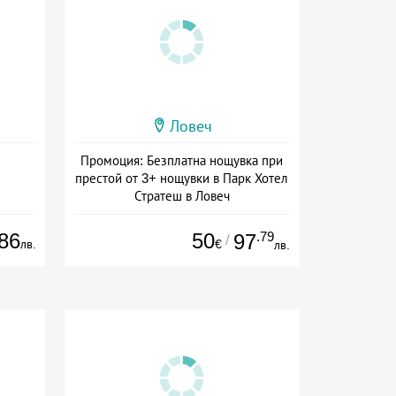
Ловеч
Промоция: Безплатна нощувка при
престой от 3+ нощувки в Парк Хотел
Стратеш в Ловеч
Дата: 14.05 - 01.10 + полупансион
86
50
.79
97
/
лв.
€
лв.