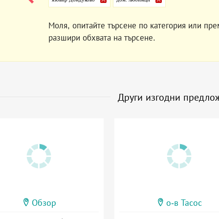
Моля, опитайте търсене по категория или пре
разшири обхвата на търсене.
Други изгодни предло
Обзор
о-в Тасос