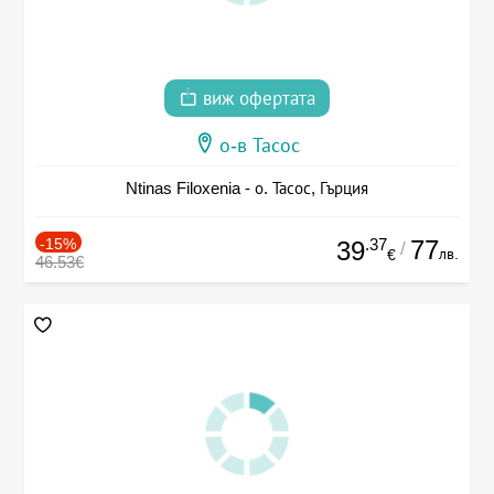
виж офертата
о-в Тасос
Ntinas Filoxenia - о. Тасос, Гърция
-15%
.37
77
39
/
лв.
€
46.53€