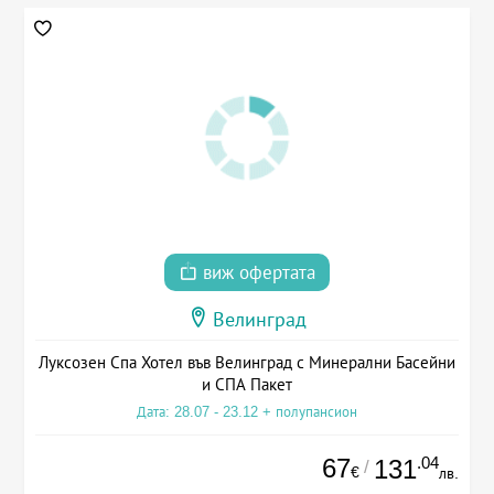
виж офертата
Велинград
Луксозен Спа Хотел във Велинград с Минерални Басейни
и СПА Пакет
Дата: 28.07 - 23.12 + полупансион
67
.04
131
/
€
лв.