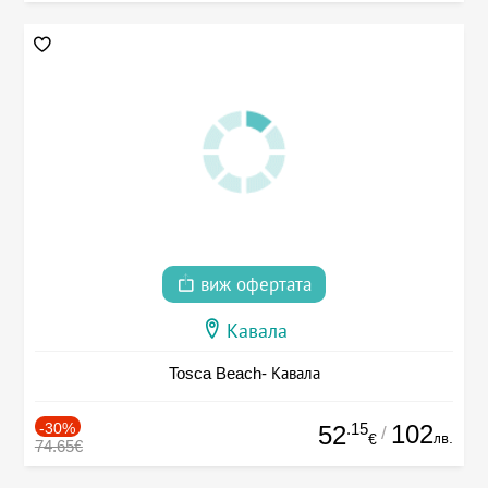
виж офертата
Кавала
Tosca Beach- Кавала
-30%
.15
102
52
/
лв.
€
74.65€