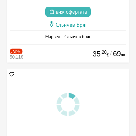
виж офертата
Слънчев Бряг
Марвел - Слънчев бряг
-30%
.28
69
35
/
лв.
€
50.11€