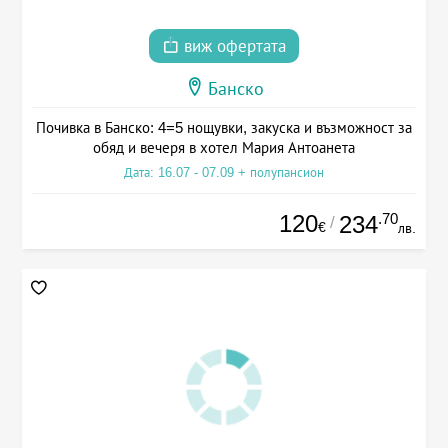
виж офертата
Банско
Почивка в Банско: 4=5 нощувки, закуска и възможност за
обяд и вечеря в хотел Мария Антоанета
Дата: 16.07 - 07.09 + полупансион
120
.70
234
/
€
лв.