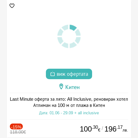
виж офертата
Китен
Last Minute оферта за лято: All Inclusive, реновиран хотел
Атлиман на 100 м от плажа в Китен
Дата: 01.06 - 29.09 + all inclusive
-15%
.30
.17
100
196
/
€
лв.
118.00€