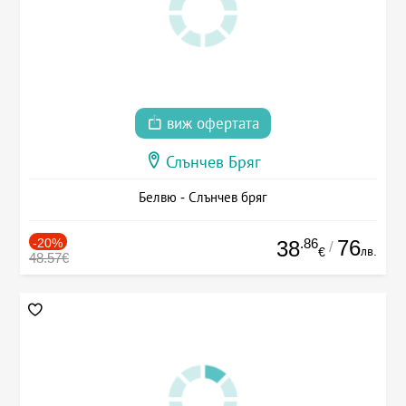
виж офертата
Слънчев Бряг
Белвю - Слънчев бряг
-20%
.86
76
38
/
лв.
€
48.57€