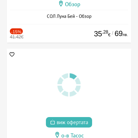
Обзор
СОЛ Луна Бей - Обзор
-15%
.28
69
35
/
лв.
€
41.42€
виж офертата
о-в Тасос