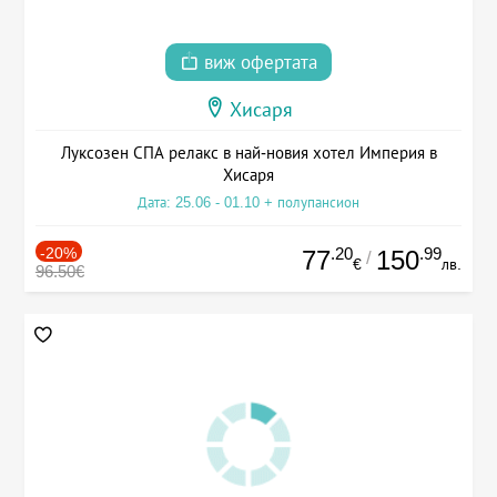
виж офертата
Хисаря
Луксозен СПА релакс в най-новия хотел Империя в
Хисаря
Дата: 25.06 - 01.10 + полупансион
-20%
.20
.99
77
150
/
€
лв.
96.50€