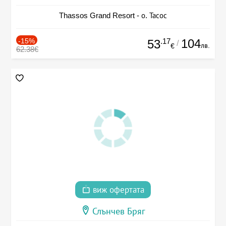
Thassos Grand Resort - о. Тасос
-15%
.17
104
53
/
лв.
€
62.38€
виж офертата
Слънчев Бряг