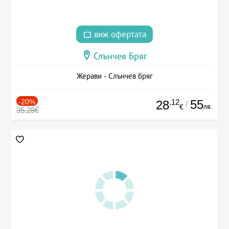
виж офертата
Слънчев Бряг
Жерави - Слънчев бряг
-20%
.12
55
28
/
лв.
€
35.28€