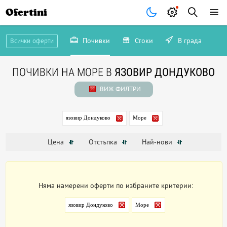
Ofertini
Почивки
Стоки
В града
Всички оферти
ПОЧИВКИ НА МОРЕ В
ЯЗОВИР ДОНДУКОВО
ВИЖ ФИЛТРИ
язовир Дондуково
Море
Цена
Отстъпка
Най-нови
Няма намерени оферти по избраните критерии:
язовир Дондуково
Море