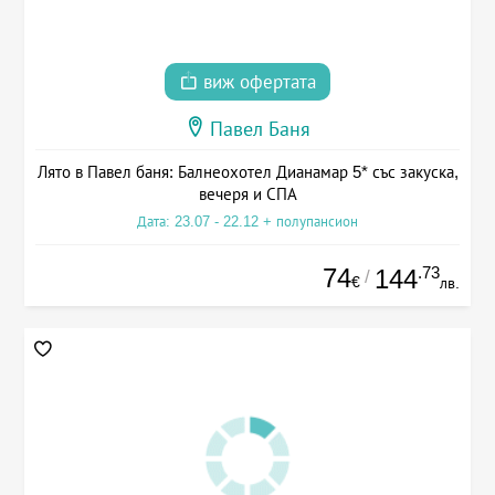
виж офертата
Павел Баня
Лято в Павел баня: Балнеохотел Дианамар 5* със закуска,
вечеря и СПА
Дата: 23.07 - 22.12 + полупансион
74
.73
144
/
€
лв.