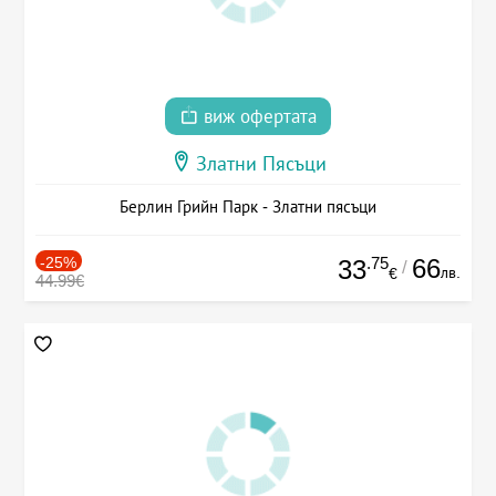
виж офертата
Златни Пясъци
Берлин Грийн Парк - Златни пясъци
-25%
.75
66
33
/
лв.
€
44.99€