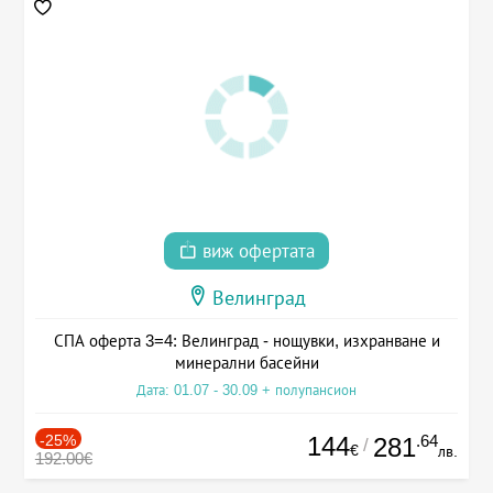
виж офертата
Велинград
СПА оферта 3=4: Велинград - нощувки, изхранване и
минерални басейни
Дата: 01.07 - 30.09 + полупансион
-25%
144
.64
281
/
€
лв.
192.00€