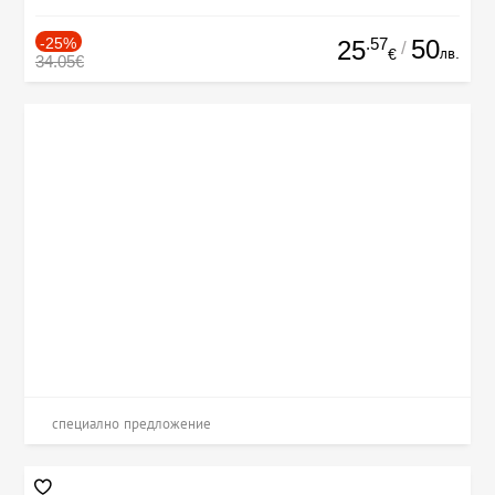
-25%
.57
50
25
/
лв.
€
34.05€
специално предложение