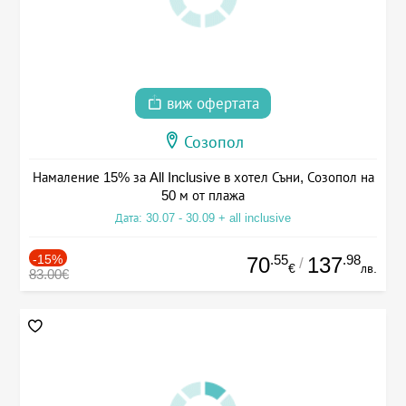
виж офертата
Созопол
Намаление 15% за All Inclusive в хотел Съни, Созопол на
50 м от плажа
Дата: 30.07 - 30.09 + all inclusive
-15%
.55
.98
70
137
/
€
лв.
83.00€