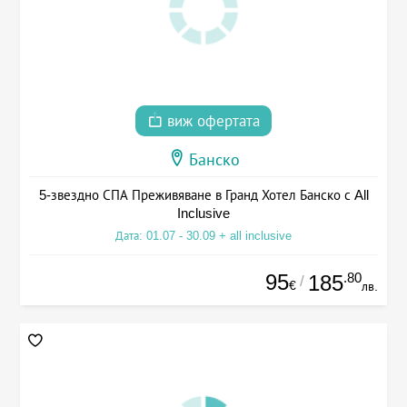
виж офертата
Банско
5-звездно СПА Преживяване в Гранд Хотел Банско с All
Inclusive
Дата: 01.07 - 30.09 + all inclusive
95
.80
185
/
€
лв.