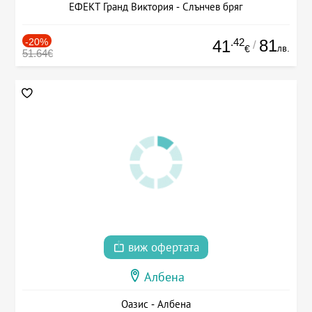
ЕФЕКТ Гранд Виктория - Слънчев бряг
-20%
.42
81
41
/
лв.
€
51.64€
виж офертата
Албена
Оазис - Албена