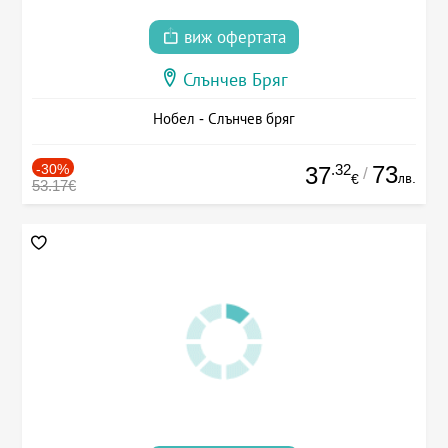
виж офертата
Слънчев Бряг
Нобел - Слънчев бряг
-30%
.32
73
37
/
лв.
€
53.17€