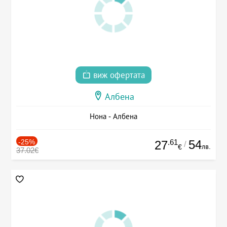
виж офертата
Албена
Нона - Албена
-25%
.61
54
27
/
лв.
€
37.02€