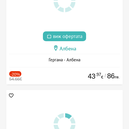
виж офертата
Албена
Гергана - Албена
-20%
.97
86
43
/
лв.
€
54.66€