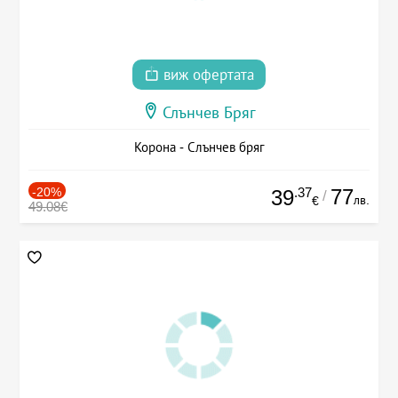
виж офертата
Слънчев Бряг
Корона - Слънчев бряг
-20%
.37
77
39
/
лв.
€
49.08€