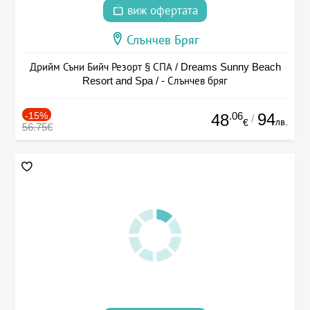
виж офертата
Слънчев Бряг
Дрийм Съни Бийч Резорт § СПА / Dreams Sunny Beach
Resort and Spa / - Слънчев бряг
-15%
.06
94
48
/
лв.
€
56.75€