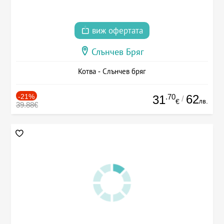
виж офертата
Слънчев Бряг
Котва - Слънчев бряг
-21%
.70
62
31
/
лв.
€
39.88€