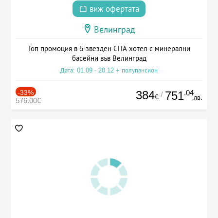
виж офертата
Велинград
Топ промоция в 5-звезден СПА хотел с минерални
басейни във Велинград
Дата: 01.09 - 20.12 + полупансион
-33%
384
.04
751
/
€
лв.
576.00€