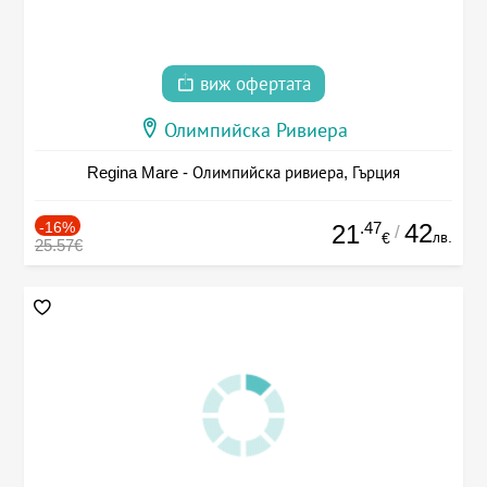
виж офертата
Олимпийска Ривиера
Regina Mare - Олимпийска ривиера, Гърция
-16%
.47
42
21
/
лв.
€
25.57€