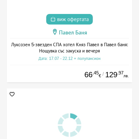
виж офертата
Павел Баня
Луксозен 5-звезден СПА хотел Княз Павел в Павел баня:
Нощувка със закуска и вечеря
Дата: 17.07 - 22.12 + полупансион
.45
.97
66
129
/
€
лв.