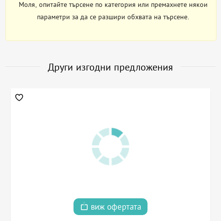
Моля, опитайте търсене по категория или премахнете някои
параметри за да се разшири обхвата на търсене.
Други изгодни предложения
виж офертата