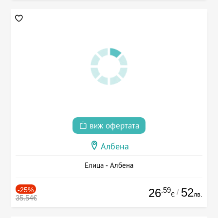
виж офертата
Албена
Елица - Албена
-25%
.59
52
26
/
лв.
€
35.54€