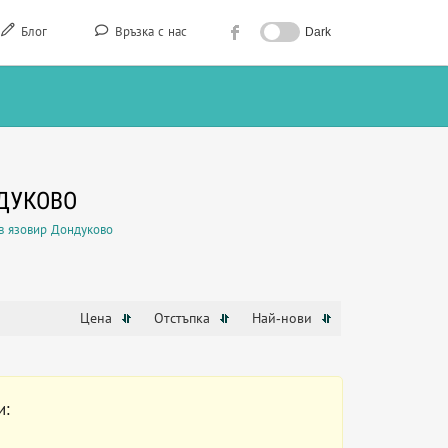
Блог
Връзка с нас
Dark
ДУКОВО
в язовир Дондуково
Цена
Отстъпка
Най-нови
и: