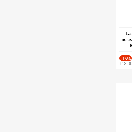
Las
Inclu
н
Дат
-15%
118.0