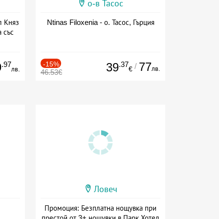
о-в Тасос
л Княз
Ntinas Filoxenia - о. Тасос, Гърция
 със
сион
.97
-15%
.37
77
9
39
/
лв.
лв.
€
46.53€
Ловеч
Промоция: Безплатна нощувка при
престой от 3+ нощувки в Парк Хотел