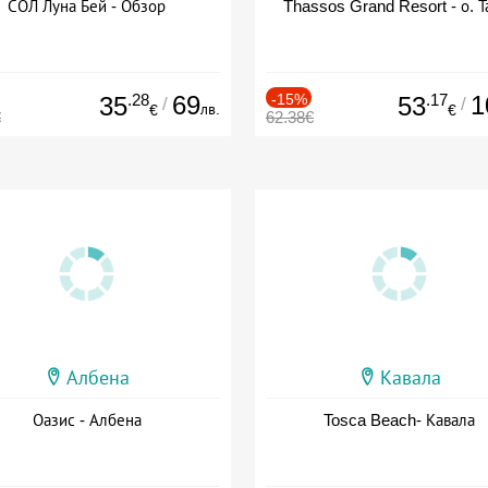
СОЛ Луна Бей - Обзор
Thassos Grand Resort - о. Т
.28
69
-15%
.17
1
35
53
/
/
лв.
€
€
€
62.38€
Албена
Кавала
Оазис - Албена
Tosca Beach- Кавала