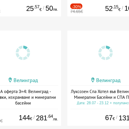
.57
50
-30%
.15
1
25
52
/
/
лв.
€
€
€
74.65€
Велинград
Велинград
А оферта 3=4: Велинград -
Луксозен Спа Хотел във Велин
вки, изхранване и минерални
Минерални Басейни и СПА П
басейни
Дата: 28.07 - 23.12 + полупан
а: 01.07 - 30.09 + полупансион
144
.64
67
281
13
/
/
€
€
лв.
0€