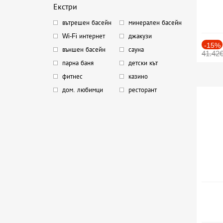
Екстри
вътрешен басейн
минерален басейн
Wi-Fi интернет
джакузи
-15%
външен басейн
сауна
41.42
парна баня
детски кът
фитнес
казино
дом. любимци
ресторант