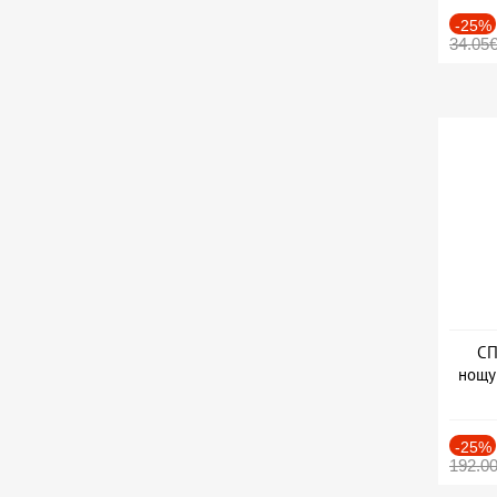
-25%
34.05
СП
нощу
Дат
-25%
192.0