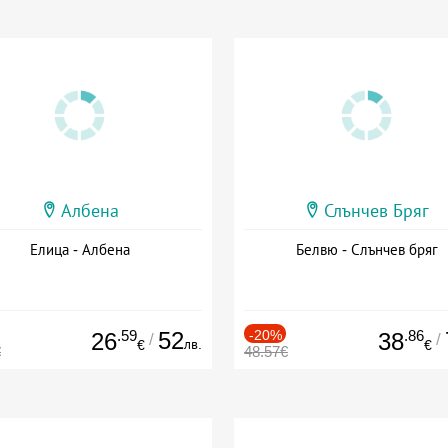
Албена
Слънчев Бряг
Елица - Албена
Белвю - Слънчев бряг
.59
52
-20%
.86
26
38
/
/
лв.
€
€
€
48.57€