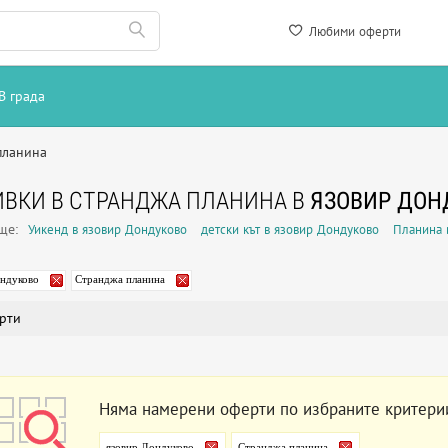
Любими оферти
В града
планина
ВКИ В СТРАНДЖА ПЛАНИНА В
ЯЗОВИР ДОН
още:
Уикенд в язовир Дондуково
детски кът в язовир Дондуково
Планина 
ондуково
Странджа планина
рти
Няма намерени оферти по избраните критери
язовир Дондуково
Странджа планина