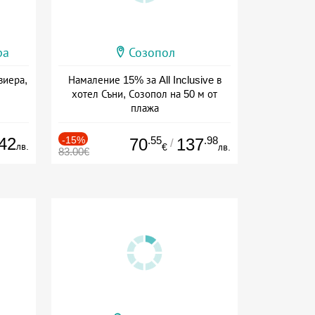
ра
Созопол
виера,
Намаление 15% за All Inclusive в
хотел Съни, Созопол на 50 м от
плажа
Дата: 30.07 - 30.09 + all inclusive
42
-15%
.55
.98
70
137
/
лв.
€
лв.
83.00€