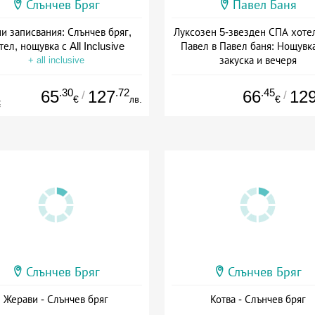
Слънчев Бряг
Павел Баня
и записвания: Слънчев бряг,
Луксозен 5-звезден СПА хоте
тел, нощувка с All Inclusive
Павел в Павел баня: Нощувка
закуска и вечеря
+ all inclusive
Дата: 17.07 - 22.12 + полупан
.30
.72
.45
65
127
66
12
/
/
€
лв.
€
€
Слънчев Бряг
Слънчев Бряг
Жерави - Слънчев бряг
Котва - Слънчев бряг