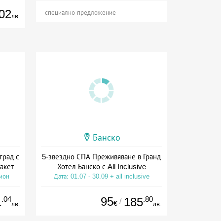
02
специално предложение
лв.
Банско
град с
5-звездно СПА Преживяване в Гранд
акет
Хотел Банско с All Inclusive
сион
Дата: 01.07 - 30.09 + all inclusive
.04
95
.80
1
185
/
€
лв.
лв.