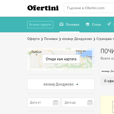
Ofertini
Почивки
Стоки
Всички оферти
Оферти
Почивки
язовир Дондуково
Странджа 
❯
❯
❯
ПОЧИ
Вижте 
Отиди към картата
язовир Д
0 офе
язовир Дондуково