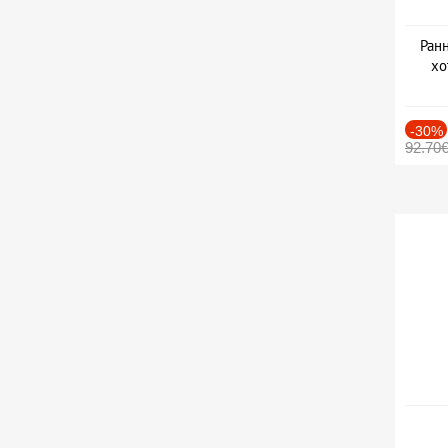
Ранн
хо
-30%
92.70