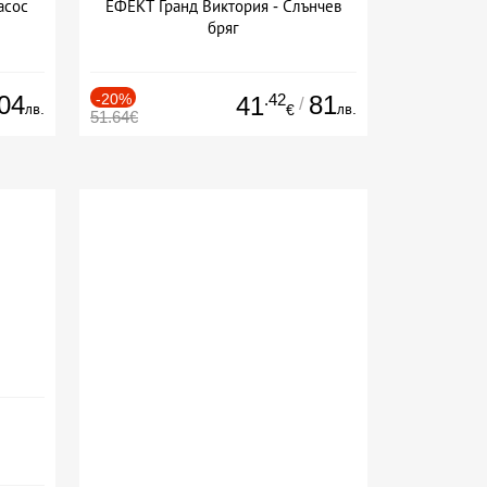
асос
ЕФЕКТ Гранд Виктория - Слънчев
бряг
04
-20%
.42
81
41
/
лв.
лв.
€
51.64€