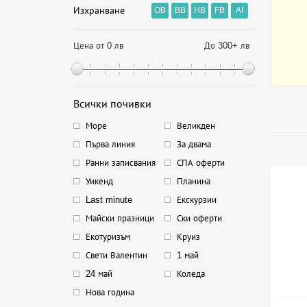
Изхранване
OB
BB
HB
FB
AI
Цена от 0 лв
До 300+ лв
Всички почивки
Море
Великден
Първа линия
За двама
Ранни записвания
СПА оферти
Уикенд
Планина
Last minute
Екскурзии
Майски празници
Ски оферти
Екотуризъм
Круиз
Свети Валентин
1 май
24 май
Коледа
Нова година