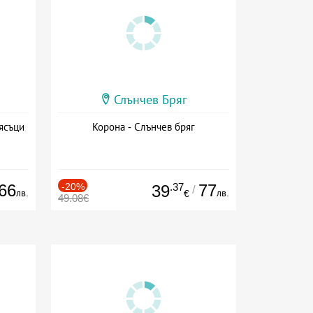
Слънчев Бряг
ясъци
Корона - Слънчев бряг
66
-20%
.37
77
39
/
лв.
лв.
€
49.08€