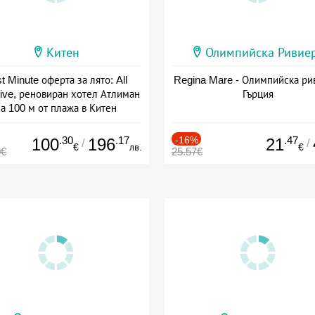
Китен
Олимпийска Ривие
t Minute оферта за лято: All
Regina Mare - Олимпийска ри
sive, реновиран хотел Атлиман
Гърция
а 100 м от плажа в Китен
а: 01.06 - 29.09 + all inclusive
.30
.17
-16%
.47
100
196
21
/
/
€
лв.
€
0€
25.57€