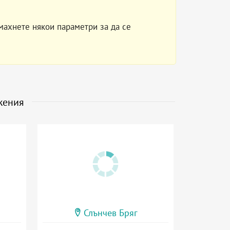
махнете някои параметри за да се
жения
Слънчев Бряг