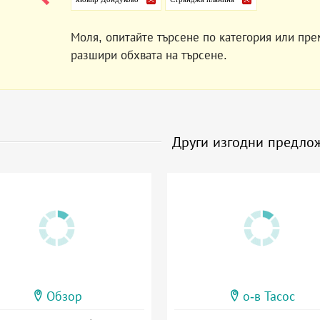
Моля, опитайте търсене по категория или пре
разшири обхвата на търсене.
Други изгодни предло
Обзор
о-в Тасос