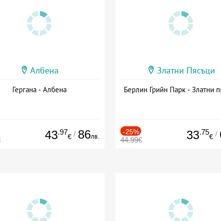
Албена
Златни Пясъци
Гергана - Албена
Берлин Грийн Парк - Златни п
.97
86
-25%
.75
43
33
/
/
лв.
€
€
€
44.99€