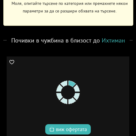
Моля, опитайте търсене по категория или премахнете някои
параметри за да се разшири обхвата на търсене.
Почивки в чужбина в близост до
Ихтиман
виж офертата