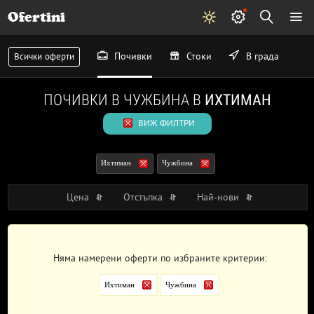
Ofertini
Почивки
Стоки
В града
Всички оферти
ПОЧИВКИ В ЧУЖБИНА В
ИХТИМАН
ВИЖ ФИЛТРИ
Ихтиман
Чужбина
Цена
Отстъпка
Най-нови
Няма намерени оферти по избраните критерии:
Ихтиман
Чужбина