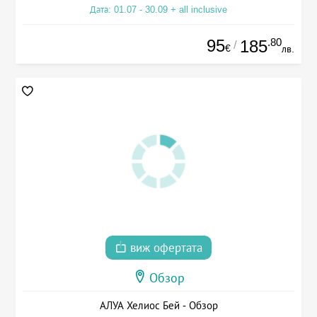
Дата: 01.07 - 30.09 + all inclusive
95
.80
185
/
€
лв.
виж офертата
Обзор
АЛУА Хелиос Бей - Обзор