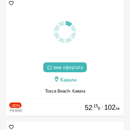
виж офертата
Кавала
Tosca Beach- Кавала
-30%
.15
102
52
/
лв.
€
74.65€