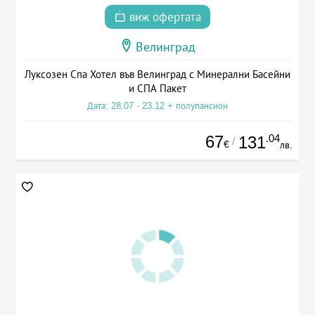
виж офертата
Велинград
Луксозен Спа Хотел във Велинград с Минерални Басейни
и СПА Пакет
Дата: 28.07 - 23.12 + полупансион
67
.04
131
/
€
лв.