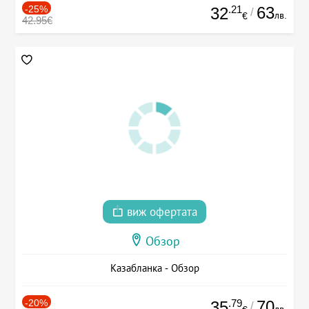
-25%
.21
63
32
/
лв.
€
42.95€
виж офертата
Обзор
Казабланка - Обзор
-20%
.79
70
35
/