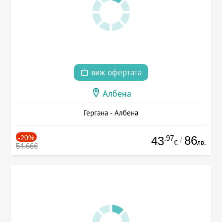
виж офертата
Албена
Гергана - Албена
-20%
.97
86
43
/
лв.
€
54.66€