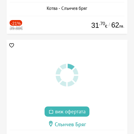
Котва - Слънчев бряг
-21%
.70
62
31
/
лв.
€
39.88€
виж офертата
Слънчев Бряг