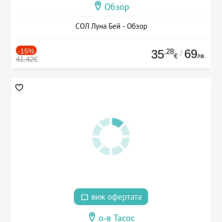
Обзор
СОЛ Луна Бей - Обзор
-15%
.28
69
35
/
лв.
€
41.42€
виж офертата
о-в Тасос