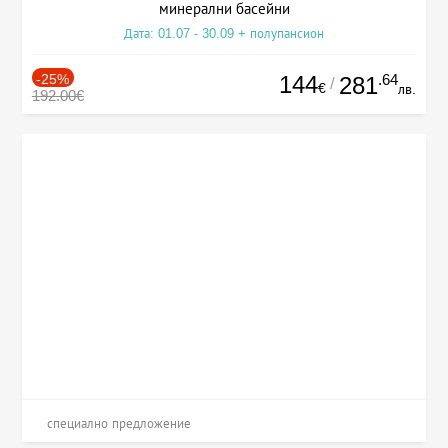
минерални басейни
Дата: 01.07 - 30.09 + полупансион
-25%
144
.64
281
/
€
лв.
192.00€
специално предложение