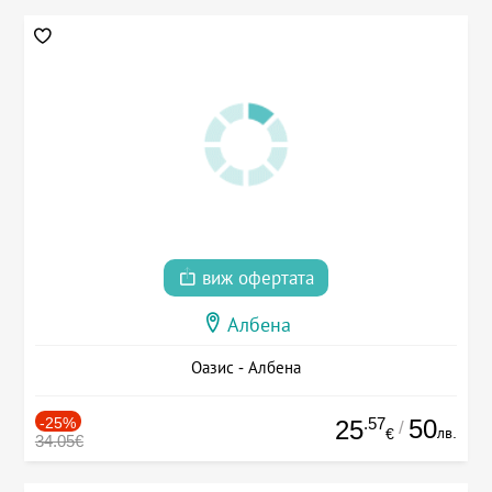
виж офертата
Албена
Оазис - Албена
-25%
.57
50
25
/
лв.
€
34.05€