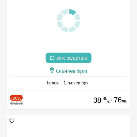
виж офертата
Слънчев Бряг
Белвю - Слънчев бряг
-20%
.86
76
38
/
лв.
€
48.57€