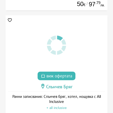
50
.79
97
/
€
лв.
виж офертата
Слънчев Бряг
Ранни записвания: Слънчев бряг, хотел, нощувка с All
Inclusive
+ all inclusive