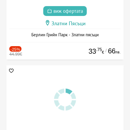
виж офертата
Златни Пясъци
Берлин Грийн Парк - Златни пясъци
-25%
.75
66
33
/
лв.
€
44.99€