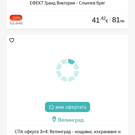
ЕФЕКТ Гранд Виктория - Слънчев бряг
-20%
.42
81
41
/
лв.
€
51.64€
виж офертата
Велинград
СПА оферта 3=4: Велинград - нощувки, изхранване и