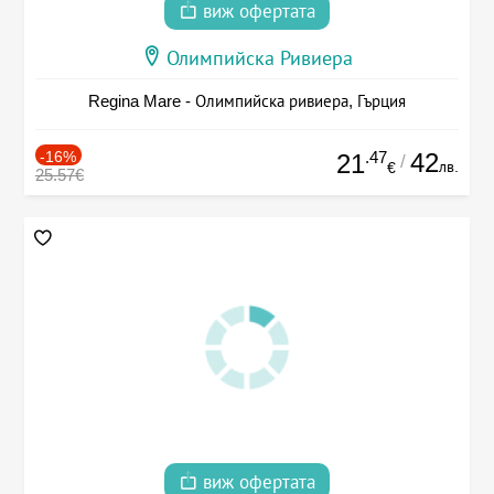
виж офертата
Олимпийска Ривиера
Regina Mare - Олимпийска ривиера, Гърция
-16%
.47
42
21
/
лв.
€
25.57€
виж офертата