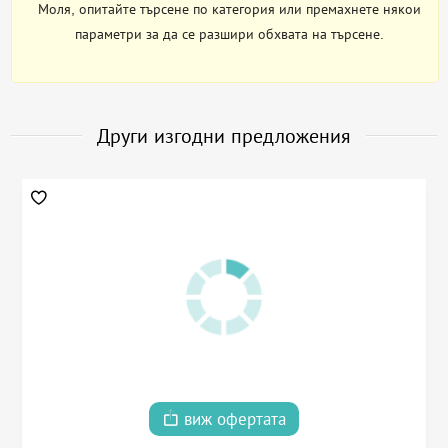
Моля, опитайте търсене по категория или премахнете някои
параметри за да се разшири обхвата на търсене.
Други изгодни предложения
виж офертата