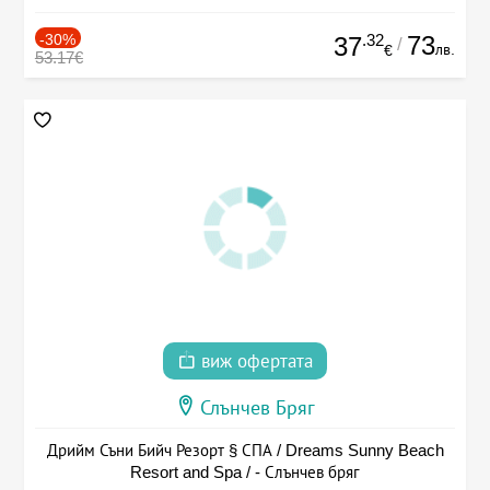
-30%
.32
73
37
/
лв.
€
53.17€
виж офертата
Слънчев Бряг
Дрийм Съни Бийч Резорт § СПА / Dreams Sunny Beach
Resort and Spa / - Слънчев бряг