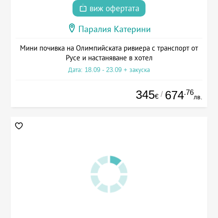
виж офертата
Паралия Катерини
Мини почивка на Олимпийската ривиера с транспорт от
Русе и настаняване в хотел
Дата: 18.09 - 23.09 + закуска
345
.76
674
/
€
лв.