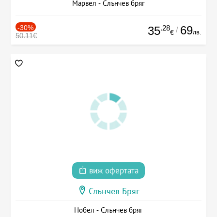
Марвел - Слънчев бряг
-30%
.28
69
35
/
лв.
€
50.11€
виж офертата
Слънчев Бряг
Нобел - Слънчев бряг