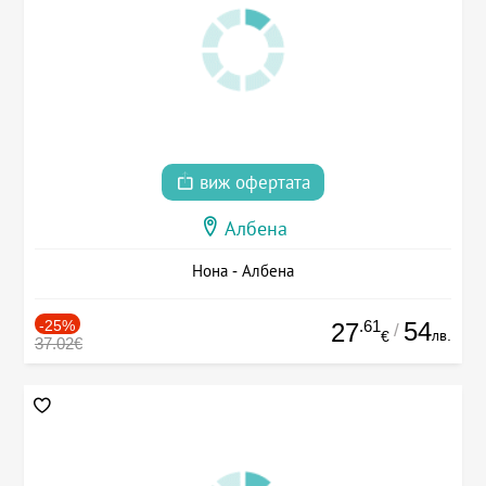
виж офертата
Албена
Нона - Албена
-25%
.61
54
27
/
лв.
€
37.02€