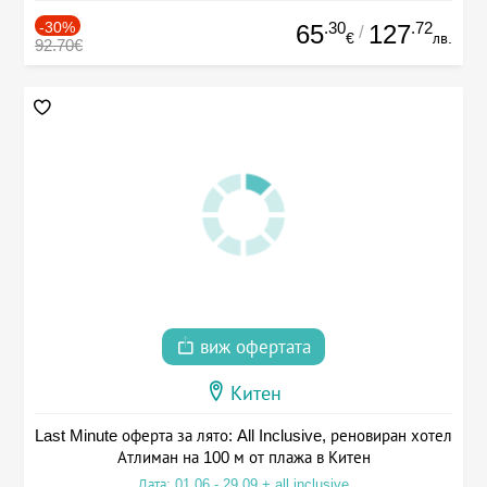
-30%
.30
.72
65
127
/
€
лв.
92.70€
виж офертата
Китен
Last Minute оферта за лято: All Inclusive, реновиран хотел
Атлиман на 100 м от плажа в Китен
Дата: 01.06 - 29.09 + all inclusive