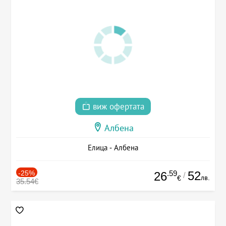
виж офертата
Албена
Елица - Албена
-25%
.59
52
26
/
лв.
€
35.54€