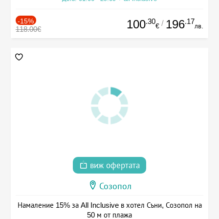
-15%
.30
.17
100
196
/
€
лв.
118.00€
виж офертата
Созопол
Намаление 15% за All Inclusive в хотел Съни, Созопол на
50 м от плажа