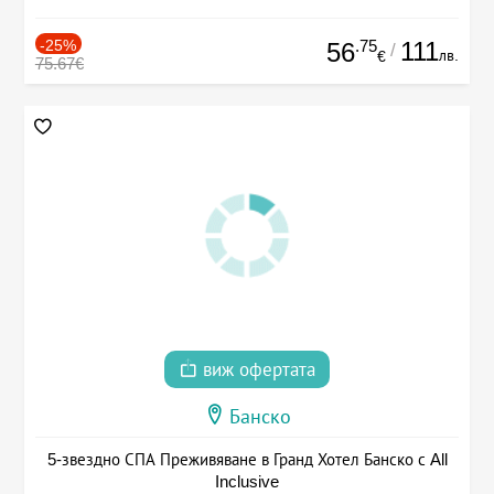
-25%
.75
111
56
/
лв.
€
75.67€
виж офертата
Банско
5-звездно СПА Преживяване в Гранд Хотел Банско с All
Inclusive