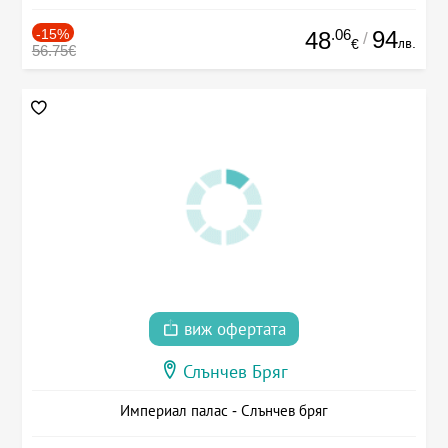
-15%
.06
94
48
/
лв.
€
56.75€
виж офертата
Слънчев Бряг
Империал палас - Слънчев бряг