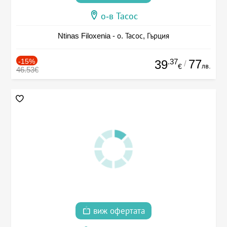
о-в Тасос
Ntinas Filoxenia - о. Тасос, Гърция
-15%
.37
77
39
/
лв.
€
46.53€
виж офертата