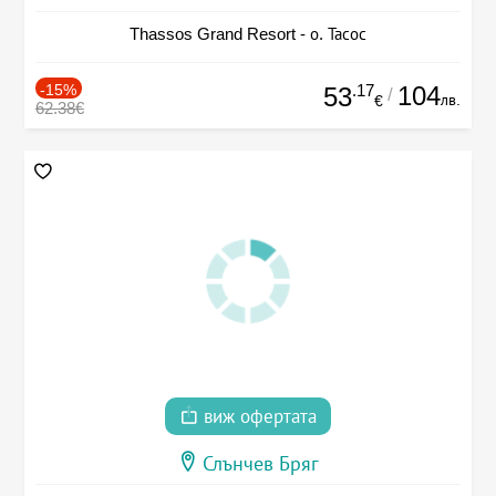
Thassos Grand Resort - о. Тасос
-15%
.17
104
53
/
лв.
€
62.38€
виж офертата
Слънчев Бряг