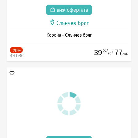
виж офертата
Слънчев Бряг
Корона - Слънчев бряг
-20%
.37
77
39
/
лв.
€
49.08€