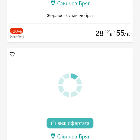
Слънчев Бряг
Жерави - Слънчев бряг
-20%
.12
55
28
/
лв.
€
35.28€
виж офертата
Слънчев Бряг