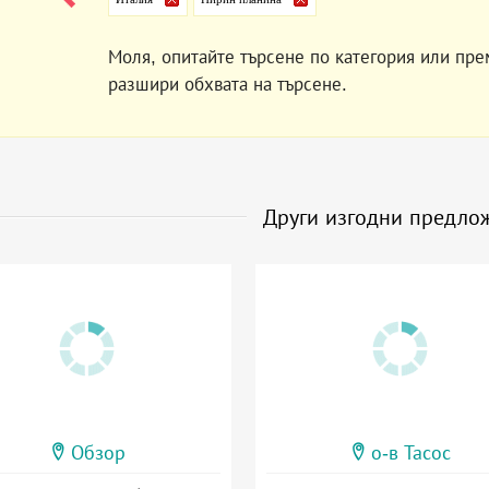
Моля, опитайте търсене по категория или пре
разшири обхвата на търсене.
Други изгодни предло
Обзор
о-в Тасос