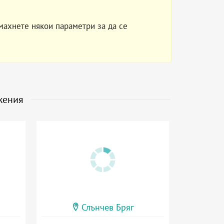
махнете някои параметри за да се
жения
Слънчев Бряг