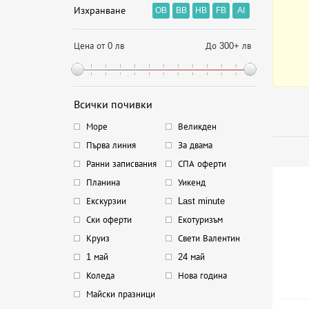
Изхранване
OB
BB
HB
FB
AI
Цена от 0 лв
До 300+ лв
Всички почивки
Море
Великден
Първа линия
За двама
Ранни записвания
СПА оферти
Планина
Уикенд
Екскурзии
Last minute
Ски оферти
Екотуризъм
Круиз
Свети Валентин
1 май
24 май
Коледа
Нова година
Майски празници