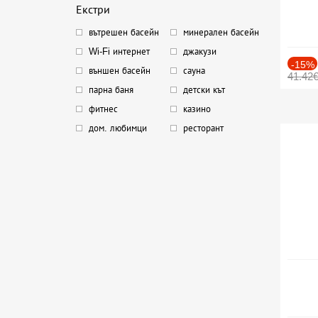
Екстри
вътрешен басейн
минерален басейн
Wi-Fi интернет
джакузи
-15%
външен басейн
сауна
41.42
парна баня
детски кът
фитнес
казино
дом. любимци
ресторант