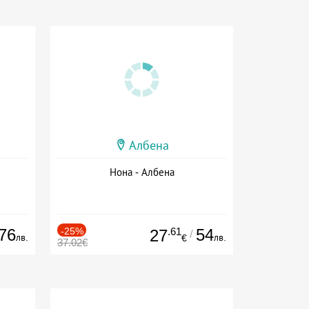
Албена
Нона - Албена
76
-25%
.61
54
27
/
лв.
лв.
€
37.02€