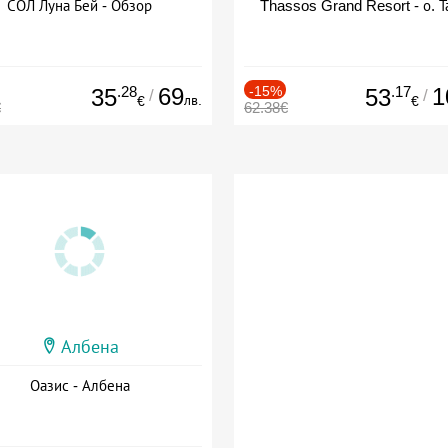
СОЛ Луна Бей - Обзор
Thassos Grand Resort - о. Т
.28
69
-15%
.17
1
35
53
/
/
лв.
€
€
€
62.38€
Албена
Оазис - Албена