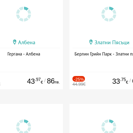
Албена
Златни Пясъци
Гергана - Албена
Берлин Грийн Парк - Златни п
.97
86
-25%
.75
43
33
/
/
лв.
€
€
€
44.99€