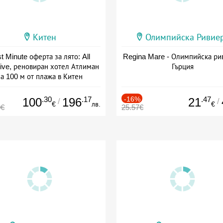
Китен
Олимпийска Ривие
t Minute оферта за лято: All
Regina Mare - Олимпийска ри
sive, реновиран хотел Атлиман
Гърция
а 100 м от плажа в Китен
а: 01.06 - 29.09 + all inclusive
.30
.17
-16%
.47
100
196
21
/
/
€
лв.
€
0€
25.57€