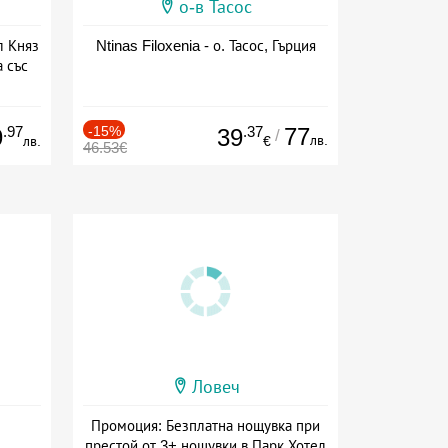
о-в Тасос
л Княз
Ntinas Filoxenia - о. Тасос, Гърция
 със
сион
.97
-15%
.37
77
9
39
/
лв.
лв.
€
46.53€
Ловеч
Промоция: Безплатна нощувка при
престой от 3+ нощувки в Парк Хотел