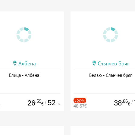
Албена
Слънчев Бряг
Елица - Албена
Белвю - Слънчев бряг
.59
52
-20%
.86
26
38
/
/
лв.
€
€
€
48.57€