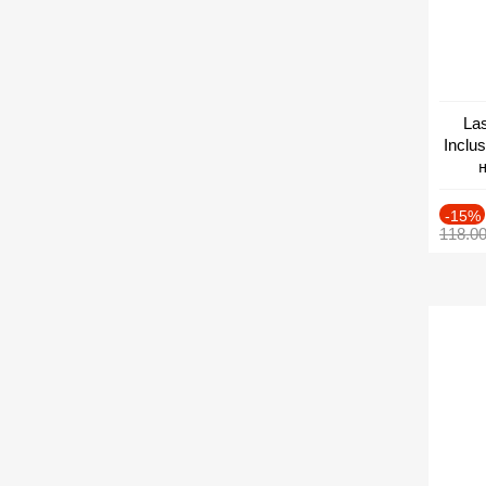
Las
Inclu
н
Дат
-15%
118.0