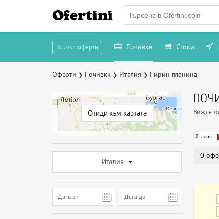
Ofertini
Почивки
Стоки
Всички оферти
Оферти
Почивки
Италия
Пирин планина
❯
❯
❯
ПОЧИ
Вижте 
Отиди към картата
Италия
0 офе
Италия