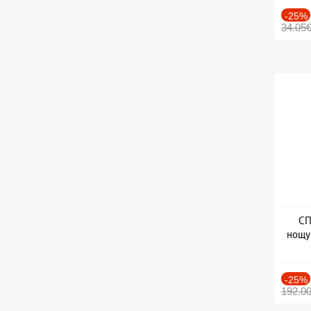
-25%
34.05
СП
нощу
Дат
-25%
192.0