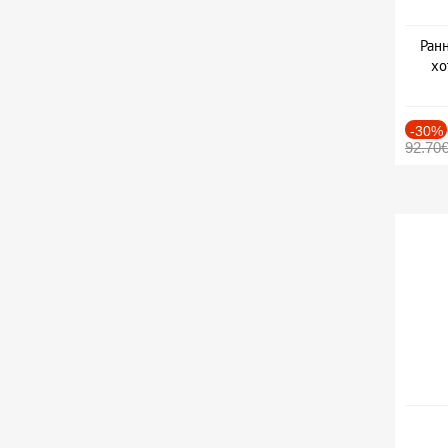
Ранн
хо
-30%
92.70