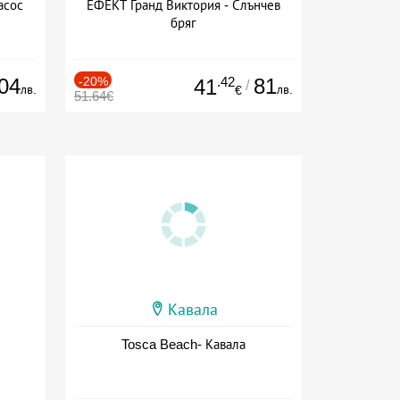
асос
ЕФЕКТ Гранд Виктория - Слънчев
бряг
04
-20%
.42
81
41
/
лв.
лв.
€
51.64€
Кавала
Tosca Beach- Кавала