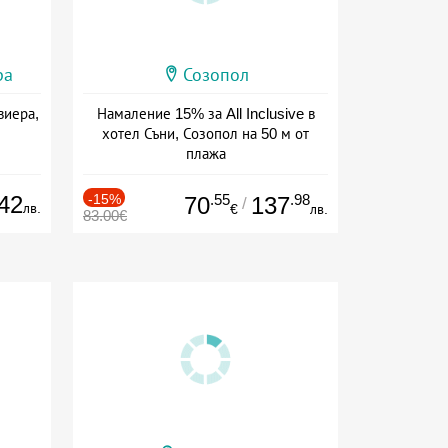
ра
Созопол
виера,
Намаление 15% за All Inclusive в
хотел Съни, Созопол на 50 м от
плажа
Дата: 30.07 - 30.09 + all inclusive
42
-15%
.55
.98
70
137
/
лв.
€
лв.
83.00€