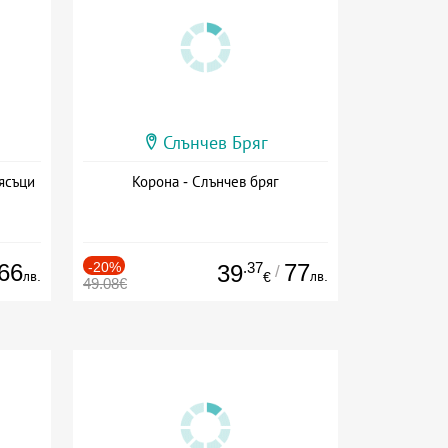
Слънчев Бряг
ясъци
Корона - Слънчев бряг
66
-20%
.37
77
39
/
лв.
лв.
€
49.08€