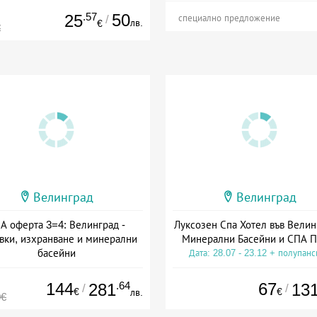
.57
50
25
/
специално предложение
лв.
€
€
Велинград
Велинград
А оферта 3=4: Велинград -
Луксозен Спа Хотел във Велин
вки, изхранване и минерални
Минерални Басейни и СПА П
басейни
Дата: 28.07 - 23.12 + полупан
а: 01.07 - 30.09 + полупансион
144
.64
67
281
13
/
/
€
€
лв.
0€