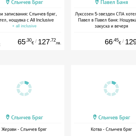
Слънчев Бряг
Павел Баня
и записвания: Слънчев бряг,
Луксозен 5-звезден СПА хоте
тел, нощувка с All Inclusive
Павел в Павел баня: Нощувка
закуска и вечеря
+ all inclusive
Дата: 17.07 - 22.12 + полупан
.30
.72
.45
65
127
66
12
/
/
€
лв.
€
€
Слънчев Бряг
Слънчев Бряг
Жерави - Слънчев бряг
Котва - Слънчев бряг