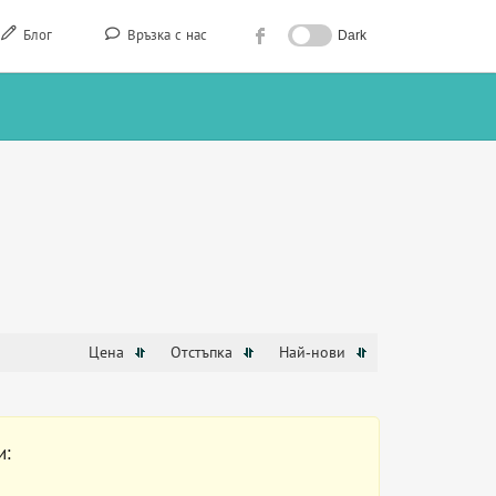
Блог
Връзка с нас
Dark
Цена
Отстъпка
Най-нови
и: