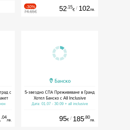
-30%
.15
102
52
/
лв.
€
74.65€
Банско
град с
5-звездно СПА Преживяване в Гранд
акет
Хотел Банско с All Inclusive
сион
Дата: 01.07 - 30.09 + all inclusive
.04
95
.80
1
185
/
€
лв.
лв.