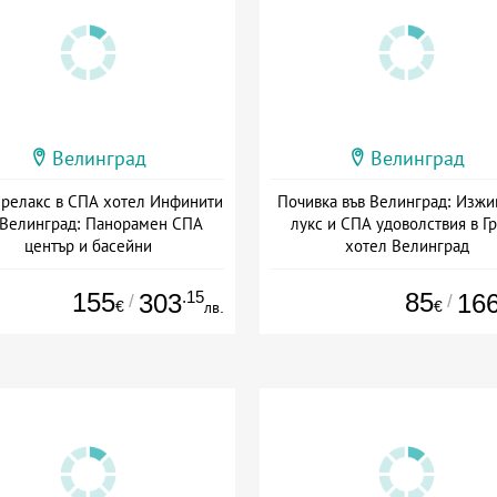
Велинград
Велинград
 релакс в СПА хотел Инфинити
Почивка във Велинград: Изжи
 Велинград: Панорамен СПА
лукс и СПА удоволствия в Г
център и басейни
хотел Велинград
+ полупансион
Дата: 04.08 - 31.10 + полупан
155
.15
85
303
16
/
/
€
€
лв.