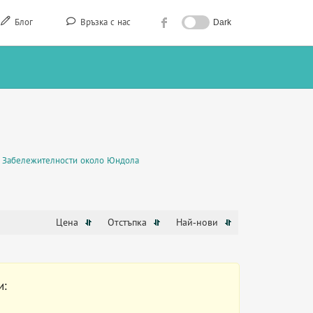
Блог
Връзка с нас
Dark
Забележителности около Юндола
Цена
Отстъпка
Най-нови
и: