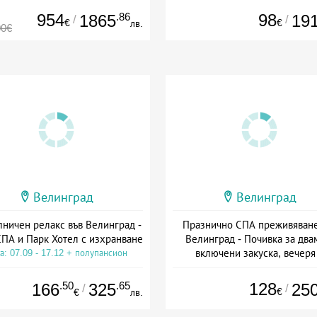
954
.86
98
1865
19
/
/
€
€
лв.
00€
Велинград
Велинград
лничен релакс във Велинград -
Празнично СПА преживяване
СПА и Парк Хотел с изхранване
Велинград - Почивка за два
включени закуска, вечеря
а: 07.09 - 17.12 + полупансион
минерален басейн
Дата: 18.09 - 22.09 + полупан
.50
.65
128
166
325
25
/
/
€
€
лв.