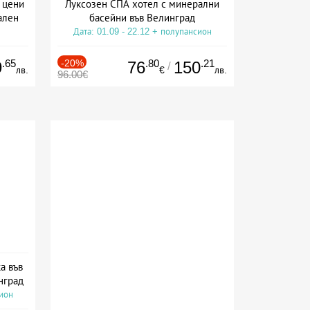
 цени
Луксозен СПА хотел с минерални
ален
басейни във Велинград
Дата: 01.09 - 22.12 + полупансион
сион
.65
-20%
.80
.21
9
76
150
/
лв.
€
лв.
96.00€
а във
нград
сион