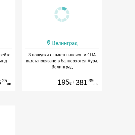
Велинград
вейте
3 нощувки с пълен пансион и СПА
ранд
възстановяване в балнеохотел Аура,
Велинград
сион
Дата: 07.08 - 10.09 + пълен пансион
.25
195
.39
6
381
/
€
лв.
лв.