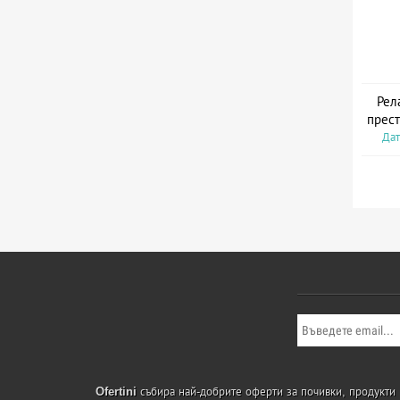
Рел
прест
Дат
Ofertini
събира най-добрите оферти за почивки, продукти и