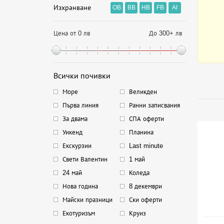
Изхранване
OB
BB
HB
FB
AI
Цена от 0 лв
До 300+ лв
Всички почивки
Море
Великден
Първа линия
Ранни записвания
За двама
СПА оферти
Уикенд
Планина
Екскурзии
Last minute
Свети Валентин
1 май
24 май
Коледа
Нова година
8 декември
Майски празници
Ски оферти
Екотуризъм
Круиз