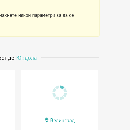
махнете някои параметри за да се
ост до
Юндола
Велинград