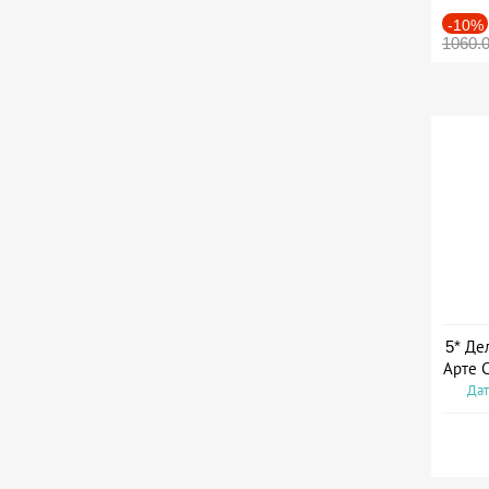
-10%
1060.
5* Де
Арте 
Дат