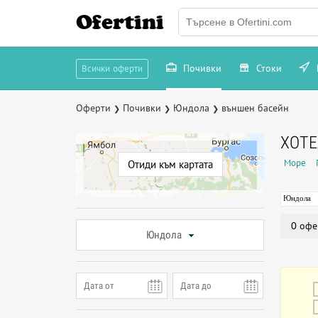
Ofertini
Почивки
Стоки
Всички оферти
Оферти
Почивки
Юндола
външен басейн
❯
❯
❯
ХОТЕ
Море
Отиди към картата
Юндола
0 офе
Юндола