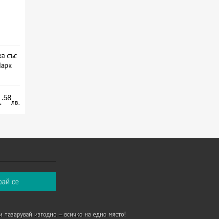
а със
Парк
а
.58
1
лв.
и пазарувай изгодно – всичко на едно място!