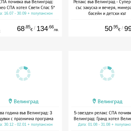
СПА почивка във Велинград:
Релакс във Велинград - Супер
нео СПА хотел Свети Спас 5*
със закуска и вечеря, минер
басейн и детски кът
а: 16.07 - 30.09 + полупансион
Дата: 17.07 - 30.09 + полупан
.85
.66
.95
68
134
50
9
/
/
€
лв.
€
€
Велинград
Велинград
ва година във Велинград: 3
5-звезден релакс СПА почивк
увки с празнична програма
Велинград: Гранд хотел Вели
а: 30.12 - 02.01 + полупансион
Дата: 01.08 - 31.08 + полупан