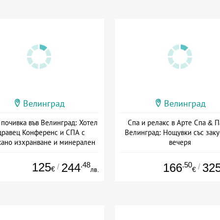
Велинград
Велинград
 почивка във Велинград: Хотел
Спа и релакс в Арте Спа & П
дравец Конферeнс и СПА с
Велинград: Нощувки със заку
кано изхранване и минерален
вечеря
басейн
+ полупансион
: 10.07 - 10.09 + пълен пансион
125
.48
.50
244
166
32
/
/
€
лв.
€