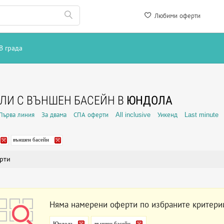
Любими оферти
В града
ЛИ С ВЪНШЕН БАСЕЙН В
ЮНДОЛА
Първа линия
За двама
СПА оферти
All inclusive
Уикенд
Last minute
външен басейн
рти
Няма намерени оферти по избраните критери
Юндола
външен басейн