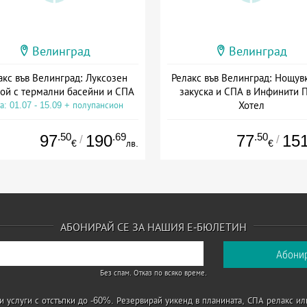
Велинград
Велинград
акс във Велинград: Луксозен
Релакс във Велинград: Нощувк
ой с термални басейни и СПА
закуска и СПА в Инфинити 
Хотел
а: 01.07 - 15.09 + полупансион
Дата: 01.07 - 15.09 + закуск
.50
.69
.50
97
190
77
15
/
/
€
лв.
€
АБОНИРАЙ СЕ ЗА НАШИЯ Е-БЮЛЕТИН
Без спам. Отказ по всяко време.
 услуги с отстъпки до -60%. Резервирай уикенд в планината, СПА релакс ил