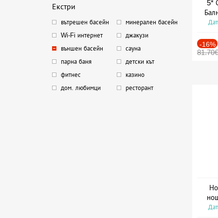
5* 
Екстри
Бал
Дат
вътрешен басейн
минерален басейн
Wi-Fi интернет
джакузи
-16%
външен басейн
сауна
81.70
парна баня
детски кът
фитнес
казино
дом. любимци
ресторант
Но
нощ
Дат