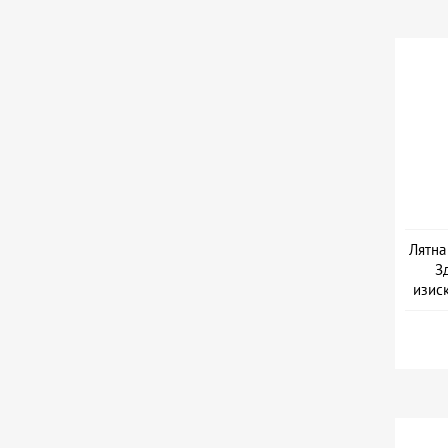
Лятна
З
изис
Дата