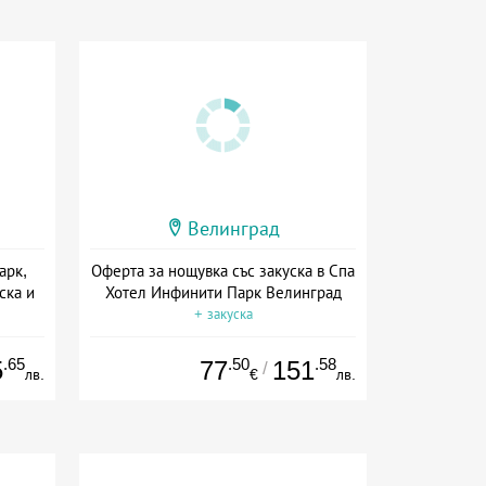
Велинград
арк,
Оферта за нощувка със закуска в Спа
ска и
Хотел Инфинити Парк Велинград
+ закуска
.65
.50
.58
5
77
151
/
лв.
€
лв.