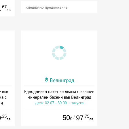
.67
1
специално предложение
лв.
Велинград
 във
Еднодневен пакет за двама с външен
ма с
минерален басейн във Велинград
 и
Дата: 02.07 - 30.09 + закуска
сион
.35
50
.79
0
97
/
€
лв.
лв.