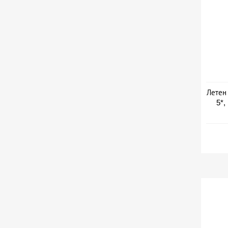
Летен
5*,